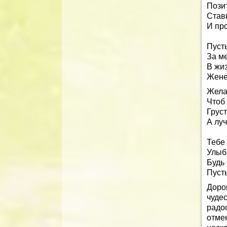
Позит
Став
И про
Пусть
За ме
В жиз
Женеч
Жела
Чтоб 
Груст
А лу
Тебе 
Улыбк
Будь 
Пусть
Доро
чуде
радо
отме