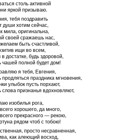
ваться столь активной
зни яркой призываю.
ния, тебя поздравить
т души хотим сейчас,
к мила, оригинальна,
ой своей сражаешь нас,
 желаем быть счастливой,
озитив ищи во всем,
в достатке, будь здоровой,
ь чашей полной будет дом!
равляю я тебя, Евгения,
ь продляться праздника мгновения,
чки улыбок пусть порхают,
ь слова признанья вдохновляют,
лаю изобилья рога,
всего хорошего, да много,
 всего прекрасного — рекою,
ртуна рядом чтоб с тобою!
ственная, просто несравненная,
ива, как алеющий восход,