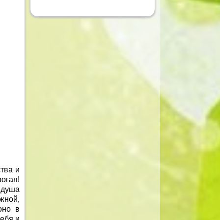
тва и
огая!
 душа
жной,
оно в
ебя и