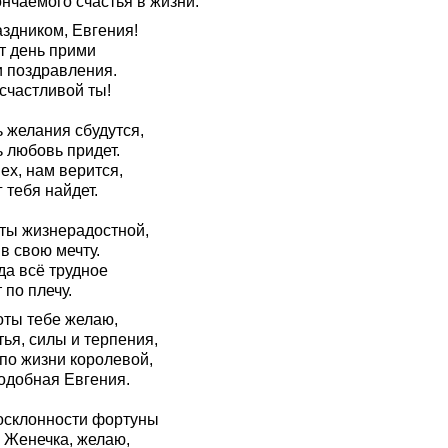
нчаемого счастья в жизни.
аздником, Евгения!
т день прими
 поздравления.
счастливой ты!
 желания сбудутся,
 любовь придет.
ех, нам верится,
 тебя найдет.
 ты жизнерадостной,
в свою мечту.
да всё трудное
 по плечу.
оты тебе желаю,
ья, силы и терпения,
 по жизни королевой,
одобная Евгения.
осклонности фортуны
, Женечка, желаю,