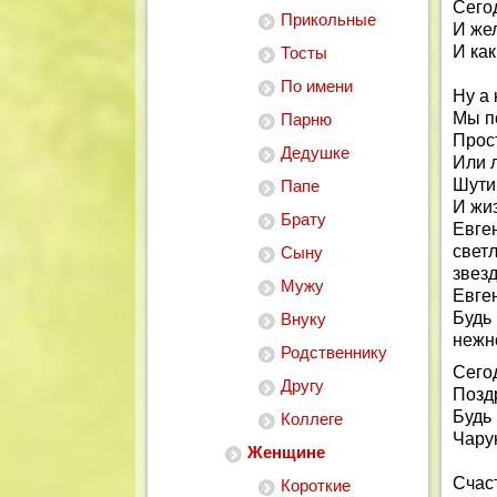
Сего
Прикольные
И же
И как
Тосты
По имени
Ну а 
Мы п
Парню
Прос
Дедушке
Или 
Шути
Папе
И жиз
Брату
Евге
свет
Сыну
звез
Мужу
Евге
Будь
Внуку
нежн
Родственнику
Сего
Другу
Позд
Будь
Коллеге
Чару
Женщине
Счас
Короткие