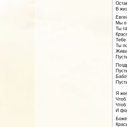
Оста
В жи
Евге
Мы о
Ты та
Крас
Тебе
Ты п
Живи 
Пуст
Позд
Пуст
Бабо
Пуст
Я же
Чтоб 
Чтоб
И фо
Боже
Крас