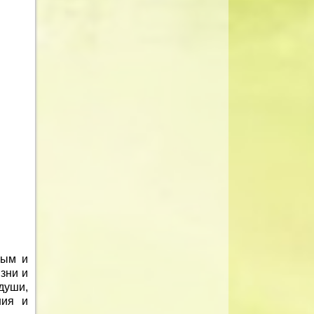
лым и
зни и
души,
ния и