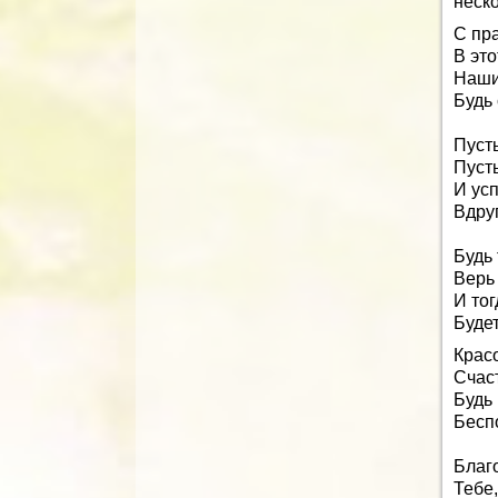
неско
С пр
В это
Наши
Будь 
Пусть
Пусть
И усп
Вдруг
Будь
Верь 
И тог
Будет
Крас
Счаст
Будь
Бесп
Благ
Тебе