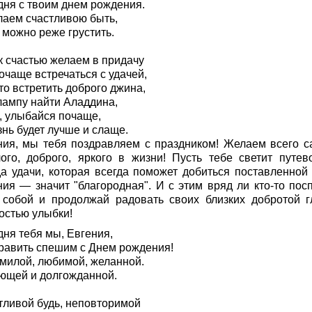
дня с твоим днем рождения.
лаем счастливою быть,
 можно реже грустить.
к счастью желаем в придачу
очаще встречаться с удачей,
то встретить доброго джина,
лампу найти Аладдина,
, улыбайся почаще,
нь будет лучше и слаще.
ния, мы тебя поздравляем с праздником! Желаем всего с
лого, доброго, яркого в жизни! Пусть тебе светит путев
да удачи, которая всегда поможет добиться поставленной 
ния — значит "благородная". И с этим вряд ли кто-то посп
 собой и продолжай радовать своих близких добротой г
остью улыбки!
дня тебя мы, Евгения,
равить спешим с Днем рождения!
 милой, любимой, желанной.
ющей и долгожданной.
тливой будь, неповторимой