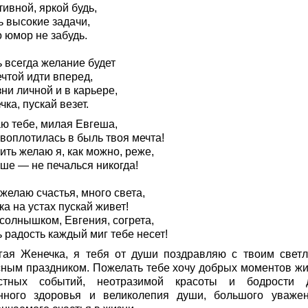
ивной, яркой будь,
ь высокие задачи,
 юмор не забудь.
 всегда желание будет
чтой идти вперед,
ни личной и в карьере,
ка, пускай везет.
ю тебе, милая Евгеша,
воплотилась в быль твоя мечта!
ить желаю я, как можно, реже,
чше — не печалься никогда!
желаю счастья, много света,
а на устах пускай живет!
солнышком, Евгения, согрета,
 радость каждый миг тебе несет!
гая Женечка, я тебя от души поздравляю с твоим свет
сным праздником. Пожелать тебе хочу добрых моментов жи
стных событий, неотразимой красоты и бодрости 
нного здоровья и великолепия души, большого уваже