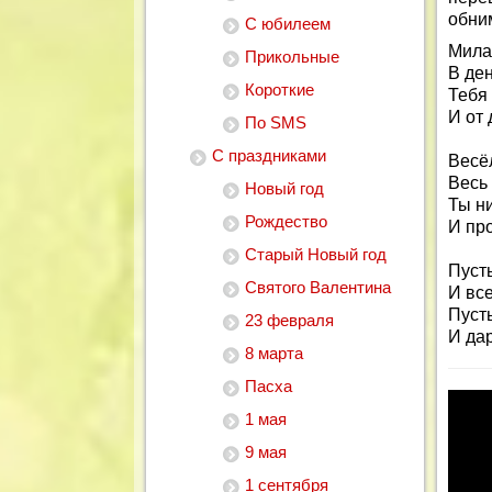
обни
С юбилеем
Мила
Прикольные
В де
Короткие
Тебя
И от
По SMS
С праздниками
Весё
Весь 
Новый год
Ты н
Рождество
И про
Старый Новый год
Пуст
Святого Валентина
И вс
Пусть
23 февраля
И дар
8 марта
Пасха
1 мая
9 мая
1 сентября