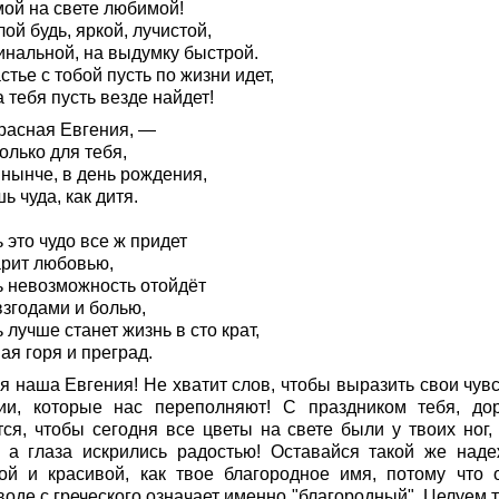
мой на свете любимой!
ой будь, яркой, лучистой,
инальной, на выдумку быстрой.
стье с тобой пусть по жизни идет,
 тебя пусть везде найдет!
расная Евгения, —
олько для тебя,
 нынче, в день рождения,
 чуда, как дитя.
 это чудо все ж придет
арит любовью,
ь невозможность отойдёт
взгодами и болью,
 лучше станет жизнь в сто крат,
ая горя и преград.
я наша Евгения! Не хватит слов, чтобы выразить свои чувс
ии, которые нас переполняют! С праздником тебя, дор
тся, чтобы сегодня все цветы на свете были у твоих ног,
, а глаза искрились радостью! Оставайся такой же наде
ой и красивой, как твое благородное имя, потому что 
оде с греческого означает именно "благородный". Целуем т