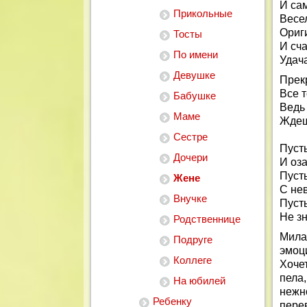
И са
Прикольные
Весел
Ориг
Тосты
И сча
По имени
Удача
Девушке
Прек
Все т
Бабушке
Ведь
Маме
Ждешь
Сестре
Пусть
Дочери
И оз
Пуст
Жене
С не
Внучке
Пусть
Не зн
Родственнице
Мила
Подруге
эмоц
Коллеге
Хоче
пела
На юбилей
нежн
Ребенку
перев