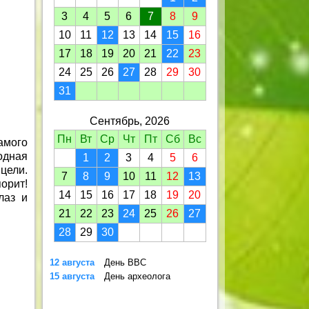
3
4
5
6
7
8
9
10
11
12
13
14
15
16
17
18
19
20
21
22
23
24
25
26
27
28
29
30
31
Сентябрь, 2026
Пн
Вт
Ср
Чт
Пт
Сб
Вс
амого
одная
1
2
3
4
5
6
цели.
7
8
9
10
11
12
13
орит!
14
15
16
17
18
19
20
лаз и
21
22
23
24
25
26
27
28
29
30
12 августа
День ВВС
15 августа
День археолога