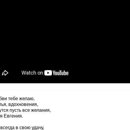
бви тебе желаю,
тья, вдохновения,
тся пусть все желания,
я Евгения.
всегда в свою удачу,