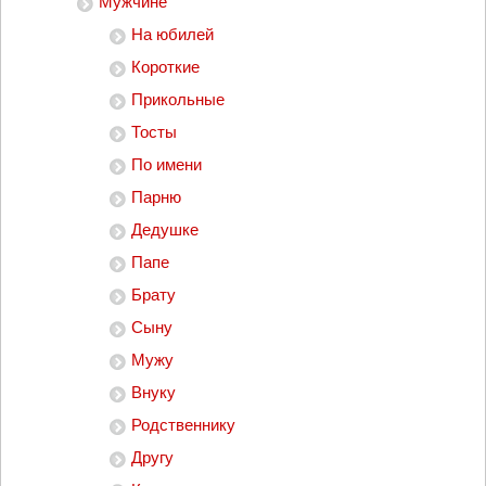
Мужчине
На юбилей
Короткие
Прикольные
Тосты
По имени
Парню
Дедушке
Папе
Брату
Сыну
Мужу
Внуку
Родственнику
Другу