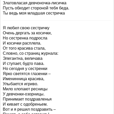
Златовласая девчоночка-лисичка
Пусть обходит стороной тебя беда.
Ты ведь моя младшая сестричка
Я любил свою сестричку
Очень дергать за косички,
Но сестренка подросла
И косички расплела.
От того красива стала,
Словно, со страниц журнала:
Элегантна, величава
И ступает, будто пава.
Но сегодня у сестренки
Ярко светятся глазенки –
Именинница красива,
Улыбается игриво.
Мило хлопают ресницы
У девчонки-озорницы.
Принимает поздравленья
И кивает с одобреньем.
Вот и я решил поздравить –