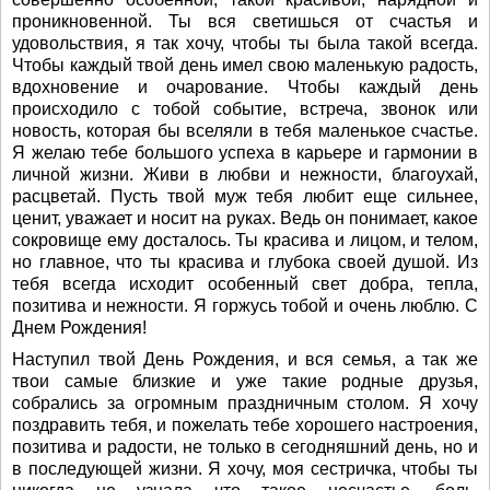
проникновенной. Ты вся светишься от счастья и
удовольствия, я так хочу, чтобы ты была такой всегда.
Чтобы каждый твой день имел свою маленькую радость,
вдохновение и очарование. Чтобы каждый день
происходило с тобой событие, встреча, звонок или
новость, которая бы вселяли в тебя маленькое счастье.
Я желаю тебе большого успеха в карьере и гармонии в
личной жизни. Живи в любви и нежности, благоухай,
расцветай. Пусть твой муж тебя любит еще сильнее,
ценит, уважает и носит на руках. Ведь он понимает, какое
сокровище ему досталось. Ты красива и лицом, и телом,
но главное, что ты красива и глубока своей душой. Из
тебя всегда исходит особенный свет добра, тепла,
позитива и нежности. Я горжусь тобой и очень люблю. С
Днем Рождения!
Наступил твой День Рождения, и вся семья, а так же
твои самые близкие и уже такие родные друзья,
собрались за огромным праздничным столом. Я хочу
поздравить тебя, и пожелать тебе хорошего настроения,
позитива и радости, не только в сегодняшний день, но и
в последующей жизни. Я хочу, моя сестричка, чтобы ты