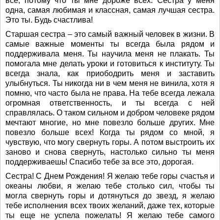
все, потому что ты мне дороже всех. Сестра у меня
одна, самая любимая и классная, самая лучшая сестра.
Это ты. Будь счастлива!
Старшая сестра – это самый важный человек в жизни. В
самые важные моменты ты всегда была рядом и
поддерживала меня. Ты научила меня не плакать. Ты
помогала мне делать уроки и готовиться к институту. Ты
всегда знала, как приободрить меня и заставить
улыбнуться. Ты никогда ни в чем меня не винила, хотя я
помню, что часто была не права. На тебе всегда лежала
огромная ответственность, и ты всегда с ней
справлялась. О таком сильном и добром человеке рядом
мечтают многие, но мне повезло больше других. Мне
повезло больше всех! Когда ты рядом со мной, я
чувствую, что могу свернуть горы. А потом выстроить их
заново и снова свернуть, настолько сильно ты меня
поддерживаешь! Спасибо тебе за все это, дорогая.
Сестра! С Днем Рождения! Я желаю тебе горы счастья и
океаны любви, я желаю тебе столько сил, чтобы ты
могла свернуть горы и дотянуться до звезд, я желаю
тебе исполнения всех твоих желаний, даже тех, которые
ты еще не успела пожелать! Я желаю тебе самого