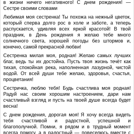
в жизни ничего негативного! С днем рождения! —
Сестре своими словами
Любимая моя сестренка! Ты похожа на нежный цветок,
который сперва долго рос в холе и заботе, а теперь
распускается, удивляя всех яркой красотой! В твой
праздник, в День рождения я желаю тебе много
солнечного света, хорошей погоды без штормов и,
конечно, самой прекрасной любви!
Сестренка милая моя, родная! Желаю самых лучших
благ, ведь ты их достойна. Пусть твоя жизнь течёт как
тихая, спокойная река, наполненная лазурной, чистой
водой. От всей души тебе желаю, здоровья, счастья,
процветания!
Сестричка, люблю тебя! Будь счастлива моя родная!
Радуй нас своим хорошим настроением, дари нам
счастливый взгляд и пусть на твоей душе всегда будет
весна!
С днем рождения, дорогая моя! Я хочу всегда видеть
тебя счастливой и радостной, успешной и
благополучной. Помни, я рядом и в трудный момент
всегда помогу, а в радостный — повеселюсь вместе с