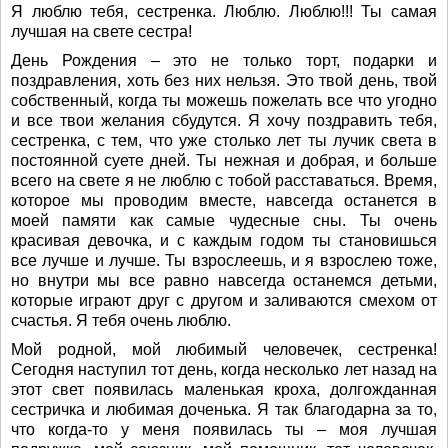
Я люблю тебя, сестренка. Люблю. Люблю!!! Ты самая
лучшая на свете сестра!
День Рождения – это не только торт, подарки и
поздравления, хоть без них нельзя. Это твой день, твой
собственный, когда ты можешь пожелать все что угодно
и все твои желания сбудутся. Я хочу поздравить тебя,
сестренка, с тем, что уже столько лет ты лучик света в
постоянной суете дней. Ты нежная и добрая, и больше
всего на свете я не люблю с тобой расставаться. Время,
которое мы проводим вместе, навсегда останется в
моей памяти как самые чудесные сны. Ты очень
красивая девочка, и с каждым годом ты становишься
все лучше и лучше. Ты взрослеешь, и я взрослею тоже,
но внутри мы все равно навсегда останемся детьми,
которые играют друг с другом и заливаются смехом от
счастья. Я тебя очень люблю.
Мой родной, мой любимый человечек, сестренка!
Сегодня наступил тот день, когда несколько лет назад на
этот свет появилась маленькая кроха, долгожданная
сестричка и любимая доченька. Я так благодарна за то,
что когда-то у меня появилась ты – моя лучшая