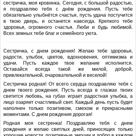
сестричка, моя кровинка. Сегодня, с большой радостью,
я поздравляю тебя с днём рождения. Пусть тебе
обязательно улыбнётся счастья, пусть удача постучится
в твою дверь, и останется навсегда. Крепкого тебе
здоровья, огромного счастья. Люби и будь любимой.
Всех земных тебе благ и семейного уюта.
Сестричка, с днем рождения! Желаю тебе здоровья,
радости, улыбок, цветов, вдохновения, оптимизма и
удачи. Пусть каждое твое желание исполнится.
Оставайся всегда такой же милой, доброй,
привлекательной, очаровательной и веселой!
Сестричка родная! От всего сердца поздравляю тебя с
днем твоего рождения. Пусть всегда в глазках твоих
светится любовь, на губах играет радостная улыбка, а
лицо озаряет счастливый свет. Каждый день пусть будет
наполнен только позитивом, смехом и прекрасными
моментами. С днем рождения дорогая!
Родная моя сестренка! Поздравляю тебя с днем
рождения и желаю светлых дней, приносящих только
хорошие новости, позитивные эмоции и добро в каждом