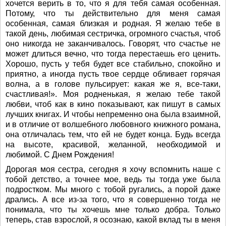
хочется верить в то, что я для тебя самая особенная.
Потому, что ты действительно для меня самая
особенная, самая близкая и родная. Я желаю тебе в
такой день, любимая сестричка, огромного счастья, чтоб
оно никогда не заканчивалось. Говорят, что счастье не
может длиться вечно, что тогда перестаешь его ценить.
Хорошо, пусть у тебя будет все стабильно, спокойно и
приятно, а иногда пусть твое сердце обливает горячая
волна, а в голове пульсирует: какая же я, все-таки,
счастливая!». Моя родненькая, я желаю тебе такой
любви, чтоб как в кино показывают, как пишут в самых
лучших книгах. И чтобы непременно она была взаимной,
и в отличие от волшебного любовного книжного романа,
она отличалась тем, что ей не будет конца. Будь всегда
на высоте, красивой, желанной, необходимой и
любимой. С Днем Рождения!
Дорогая моя сестра, сегодня я хочу вспомнить наше с
тобой детство, а точнее мое, ведь ты тогда уже была
подростком. Мы много с тобой ругались, а порой даже
дрались. А все из-за того, что я совершенно тогда не
понимала, что ты хочешь мне только добра. Только
теперь, став взрослой, я осознаю, какой вклад ты в меня