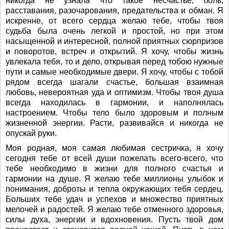
никогда не узнала что такое несчастье, боль,
расставания, разочарования, предательства и обман. Я
искренне, от всего сердца желаю тебе, чтобы твоя
судьба была очень легкой и простой, но при этом
насыщенной и интересной, полной приятных сюрпризов
и поворотов, встреч и открытий. Я хочу, чтобы жизнь
увлекала тебя, то и дело, открывая перед тобою нужные
пути и самые необходимые двери. Я хочу, чтобы с тобой
рядом всегда шагали счастье, большая взаимная
любовь, невероятная уда и оптимизм. Чтобы твоя душа
всегда находилась в гармонии, и наполнялась
настроением. Чтобы тело было здоровым и полным
жизненной энергии. Расти, развивайся и никогда не
опускай руки.
Моя родная, моя самая любимая сестричка, я хочу
сегодня тебе от всей души пожелать всего-всего, что
тебе необходимо в жизни для полного счастья и
гармонии на душе. Я желаю тебе миллионы улыбок и
понимания, доброты и тепла окружающих тебя сердец.
Больших тебе удач и успехов и множество приятных
мелочей и радостей. Я желаю тебе отменного здоровья,
силы духа, энергии и вдохновения. Пусть твой дом