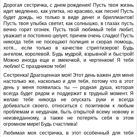
Дорогая сестричка, с днем рождения! Пусть твоя жизнь
идет медленно, как улитка, но красиво, как песня! Пусть
будет дождь, но только в виде денег и бриллиантов!
Пусть твоя улыбка светит, как солнышко, в глазах пусть
вечно горит огонек. Пусть твой любимый тебя любит,
уважает и постоянно целует, причем очень сладко! Пусть
никогда тебя не посещают полиция и скорая помощь,
хотя... если только в качестве стриптизеров! Будь
ангелом, королевой. Будь мудрой, взрывной и быстрой!
Можно иногда еще и змеючкой, и чертенком! Я тебя
люблю! С праздником тебя!
Сестренка! Драгоценная моя! Этот день важен для меня
настолько же, насколько и для тебя, потому что в этот
день у меня появилась ты — родная душа, которая
всегда будет рядом и поддержит в трудный момент. Я
желаю тебе никогда не опускать руки и всегда
добиваться своего, относиться с позитивом к любым
проблемам и неудачам, быть открытой всему новому и
неизведанному, а также не потерять себя в этом
огромном мире! Будь счастлива!
Любимая моя сестричка, в этот особенный для тебя