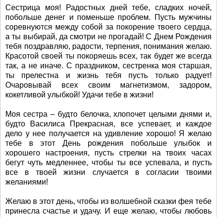
Сестрица моя! Радостных дней тебе, сладких ночей,
побольше денег и поменьше проблем. Пусть мужчины
соревнуются между собой за покорение твоего сердца,
а ты выбирай, да смотри не прогадай! С Днем Рождения
тебя поздравляю, радости, терпения, понимания желаю.
Красотой своей ты покоряешь всех, так будет же всегда
так, а не иначе. С праздником, сестренка моя старшая,
ты прелестна и жизнь тебя пусть только радует!
Очаровывай всех своим магнетизмом, задором,
кокетливой улыбкой! Удачи тебе в жизни!
Моя сестра – будто белочка, хлопочет целыми днями и,
будто Василиса Прекрасная, все успевает, и каждое
дело у нее получается на удивление хорошо! Я желаю
тебе в этот День рождения побольше улыбок и
хорошего настроения, пусть стрелки на твоих часах
бегут чуть медленнее, чтобы ты все успевала, и пусть
все в твоей жизни случается в согласии твоими
желаниями!
Желаю в этот день, чтобы из волшебной сказки фея тебе
принесла счастье и удачу. И еще желаю, чтобы любовь