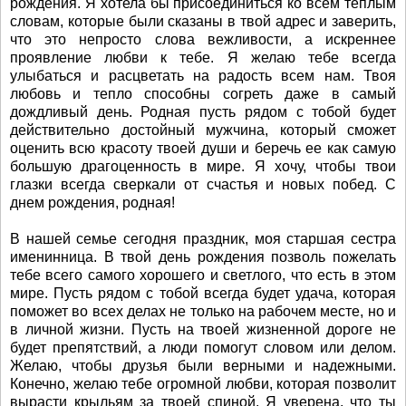
рождения. Я хотела бы присоединиться ко всем теплым
словам, которые были сказаны в твой адрес и заверить,
что это непросто слова вежливости, а искреннее
проявление любви к тебе. Я желаю тебе всегда
улыбаться и расцветать на радость всем нам. Твоя
любовь и тепло способны согреть даже в самый
дождливый день. Родная пусть рядом с тобой будет
действительно достойный мужчина, который сможет
оценить всю красоту твоей души и беречь ее как самую
большую драгоценность в мире. Я хочу, чтобы твои
глазки всегда сверкали от счастья и новых побед. С
днем рождения, родная!
В нашей семье сегодня праздник, моя старшая сестра
именинница. В твой день рождения позволь пожелать
тебе всего самого хорошего и светлого, что есть в этом
мире. Пусть рядом с тобой всегда будет удача, которая
поможет во всех делах не только на рабочем месте, но и
в личной жизни. Пусть на твоей жизненной дороге не
будет препятствий, а люди помогут словом или делом.
Желаю, чтобы друзья были верными и надежными.
Конечно, желаю тебе огромной любви, которая позволит
вырасти крыльям за твоей спиной. Я уверена, что ты