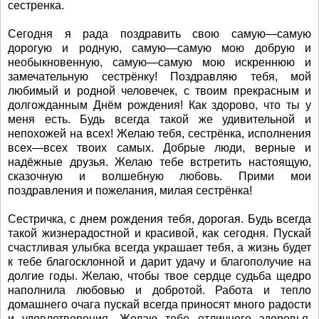
сестренка.
Сегодня я рада поздравить свою самую—самую
дорогую и родную, самую—самую мою добрую и
необыкновенную, самую—самую мою искреннюю и
замечательную сестрёнку! Поздравляю тебя, мой
любимый и родной человечек, с твоим прекрасным и
долгожданным Днём рождения! Как здорово, что ты у
меня есть. Будь всегда такой же удивительной и
непохожей на всех! Желаю тебя, сестрёнка, исполнения
всех—всех твоих самых. Добрые люди, верные и
надёжные друзья. Желаю тебе встретить настоящую,
сказочную и волшебную любовь. Прими мои
поздравления и пожелания, милая сестрёнка!
Сестричка, с днем рождения тебя, дорогая. Будь всегда
такой жизнерадостной и красивой, как сегодня. Пускай
счастливая улыбка всегда украшает тебя, а жизнь будет
к тебе благосклонной и дарит удачу и благополучие на
долгие годы. Желаю, чтобы твое сердце судьба щедро
наполнила любовью и добротой. Работа и тепло
домашнего очага пускай всегда приносят много радости
и удовлетворения. Желаю тебе отличного здоровья.