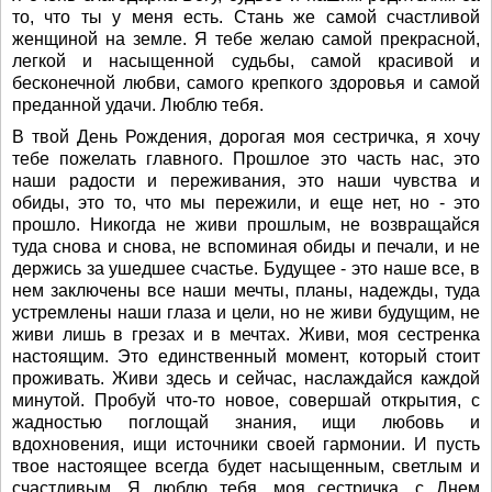
то, что ты у меня есть. Стань же самой счастливой
женщиной на земле. Я тебе желаю самой прекрасной,
легкой и насыщенной судьбы, самой красивой и
бесконечной любви, самого крепкого здоровья и самой
преданной удачи. Люблю тебя.
В твой День Рождения, дорогая моя сестричка, я хочу
тебе пожелать главного. Прошлое это часть нас, это
наши радости и переживания, это наши чувства и
обиды, это то, что мы пережили, и еще нет, но - это
прошло. Никогда не живи прошлым, не возвращайся
туда снова и снова, не вспоминая обиды и печали, и не
держись за ушедшее счастье. Будущее - это наше все, в
нем заключены все наши мечты, планы, надежды, туда
устремлены наши глаза и цели, но не живи будущим, не
живи лишь в грезах и в мечтах. Живи, моя сестренка
настоящим. Это единственный момент, который стоит
проживать. Живи здесь и сейчас, наслаждайся каждой
минутой. Пробуй что-то новое, совершай открытия, с
жадностью поглощай знания, ищи любовь и
вдохновения, ищи источники своей гармонии. И пусть
твое настоящее всегда будет насыщенным, светлым и
счастливым. Я люблю тебя, моя сестричка, с Днем