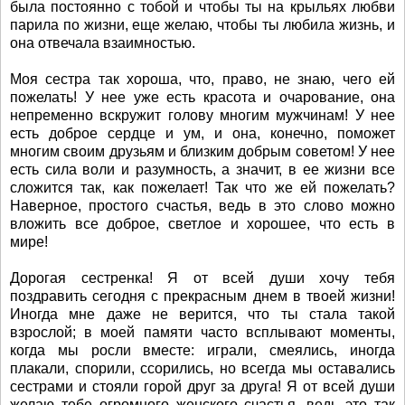
была постоянно с тобой и чтобы ты на крыльях любви
парила по жизни, еще желаю, чтобы ты любила жизнь, и
она отвечала взаимностью.
Моя сестра так хороша, что, право, не знаю, чего ей
пожелать! У нее уже есть красота и очарование, она
непременно вскружит голову многим мужчинам! У нее
есть доброе сердце и ум, и она, конечно, поможет
многим своим друзьям и близким добрым советом! У нее
есть сила воли и разумность, а значит, в ее жизни все
сложится так, как пожелает! Так что же ей пожелать?
Наверное, простого счастья, ведь в это слово можно
вложить все доброе, светлое и хорошее, что есть в
мире!
Дорогая сестренка! Я от всей души хочу тебя
поздравить сегодня с прекрасным днем в твоей жизни!
Иногда мне даже не верится, что ты стала такой
взрослой; в моей памяти часто всплывают моменты,
когда мы росли вместе: играли, смеялись, иногда
плакали, спорили, ссорились, но всегда мы оставались
сестрами и стояли горой друг за друга! Я от всей души
желаю тебе огромного женского счастья, ведь это так