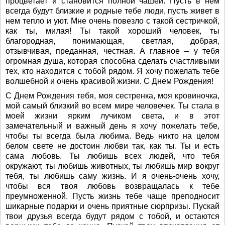
процветает и становится полной чашей. Пусть в нем
всегда будут близкие и родные тебе люди, пусть живет в
нем тепло и уют. Мне очень повезло с такой сестричкой,
как ты, милая! Ты такой хороший человек, ты
благородная, понимающая, светлая, добрая,
отзывчивая, преданная, честная. А главное – у тебя
огромная душа, которая способна сделать счастливыми
тех, кто находится с тобой рядом. Я хочу пожелать тебе
волшебной и очень красивой жизни. С Днем Рождения!
С Днем Рождения тебя, моя сестренка, моя кровиночка,
мой самый близкий во всем мире человечек. Ты стала в
моей жизни ярким лучиком света, и в этот
замечательный и важный день я хочу пожелать тебе,
чтобы ты всегда была любима. Ведь никто на целом
белом свете не достоин любви так, как ты. Ты и есть
сама любовь. Ты любишь всех людей, что тебя
окружают, ты любишь животных, ты любишь мир вокруг
тебя, ты любишь саму жизнь. И я очень-очень хочу,
чтобы вся твоя любовь возвращалась к тебе
преумноженной. Пусть жизнь тебе чаще преподносит
шикарные подарки и очень приятные сюрпризы. Пускай
твои друзья всегда будут рядом с тобой, и остаются