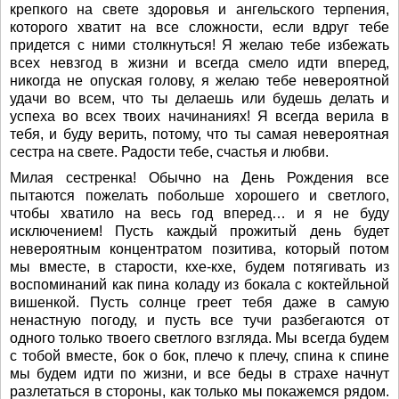
крепкого на свете здоровья и ангельского терпения,
которого хватит на все сложности, если вдруг тебе
придется с ними столкнуться! Я желаю тебе избежать
всех невзгод в жизни и всегда смело идти вперед,
никогда не опуская голову, я желаю тебе невероятной
удачи во всем, что ты делаешь или будешь делать и
успеха во всех твоих начинаниях! Я всегда верила в
тебя, и буду верить, потому, что ты самая невероятная
сестра на свете. Радости тебе, счастья и любви.
Милая сестренка! Обычно на День Рождения все
пытаются пожелать побольше хорошего и светлого,
чтобы хватило на весь год вперед… и я не буду
исключением! Пусть каждый прожитый день будет
невероятным концентратом позитива, который потом
мы вместе, в старости, кхе-кхе, будем потягивать из
воспоминаний как пина коладу из бокала с коктейльной
вишенкой. Пусть солнце греет тебя даже в самую
ненастную погоду, и пусть все тучи разбегаются от
одного только твоего светлого взгляда. Мы всегда будем
с тобой вместе, бок о бок, плечо к плечу, спина к спине
мы будем идти по жизни, и все беды в страхе начнут
разлетаться в стороны, как только мы покажемся рядом.