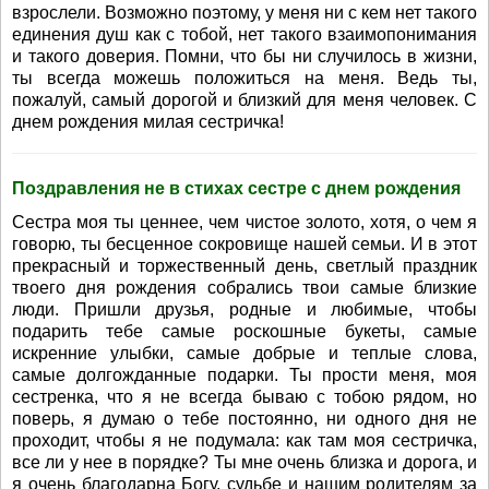
взрослели. Возможно поэтому, у меня ни с кем нет такого
единения душ как с тобой, нет такого взаимопонимания
и такого доверия. Помни, что бы ни случилось в жизни,
ты всегда можешь положиться на меня. Ведь ты,
пожалуй, самый дорогой и близкий для меня человек. С
днем рождения милая сестричка!
Поздравления не в стихах сестре с днем рождения
Сестра моя ты ценнее, чем чистое золото, хотя, о чем я
говорю, ты бесценное сокровище нашей семьи. И в этот
прекрасный и торжественный день, светлый праздник
твоего дня рождения собрались твои самые близкие
люди. Пришли друзья, родные и любимые, чтобы
подарить тебе самые роскошные букеты, самые
искренние улыбки, самые добрые и теплые слова,
самые долгожданные подарки. Ты прости меня, моя
сестренка, что я не всегда бываю с тобою рядом, но
поверь, я думаю о тебе постоянно, ни одного дня не
проходит, чтобы я не подумала: как там моя сестричка,
все ли у нее в порядке? Ты мне очень близка и дорога, и
я очень благодарна Богу, судьбе и нашим родителям за