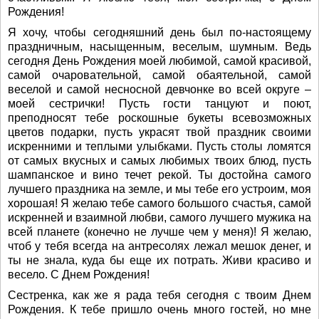
Рождения!
Я хочу, чтобы сегодняшний день был по-настоящему
праздничным, насыщенным, веселым, шумным. Ведь
сегодня День Рождения моей любимой, самой красивой,
самой очаровательной, самой обаятельной, самой
веселой и самой несносной девчонке во всей округе –
моей сестрички! Пусть гости танцуют и поют,
преподносят тебе роскошные букеты всевозможных
цветов подарки, пусть украсят твой праздник своими
искренними и теплыми улыбками. Пусть столы ломятся
от самых вкусных и самых любимых твоих блюд, пусть
шампанское и вино течет рекой. Ты достойна самого
лучшего праздника на земле, и мы тебе его устроим, моя
хорошая! Я желаю тебе самого большого счастья, самой
искренней и взаимной любви, самого лучшего мужика на
всей планете (конечно не лучше чем у меня)! Я желаю,
чтоб у тебя всегда на антресолях лежал мешок денег, и
ты не знала, куда бы еще их потрать. Живи красиво и
весело. С Днем Рождения!
Сестренка, как же я рада тебя сегодня с твоим Днем
Рождения. К тебе пришло очень много гостей, но мне