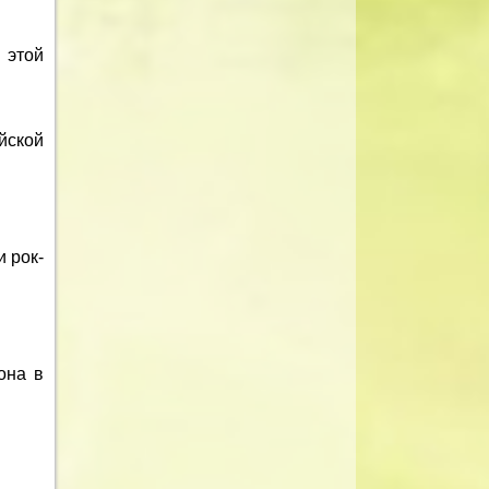
 этой
йской
 рок-
она в