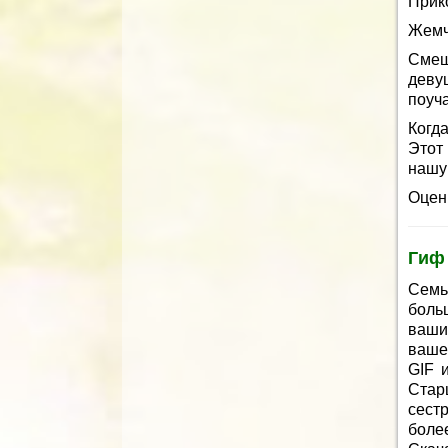
Прико
Жемч
Смеш
деву
поуч
Когд
Этот
нашу
Оцени
Гиф
Семь
боль
ваши
ваше
GIF 
Стар
сестр
боле