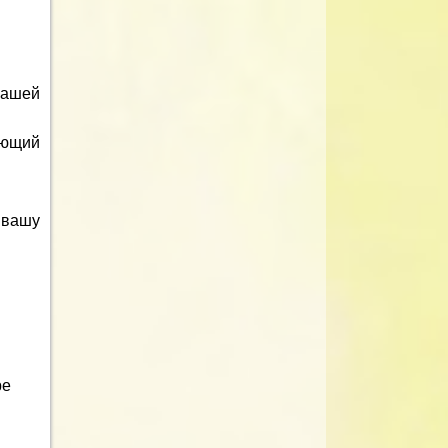
вашей
ающий
 вашу
ре