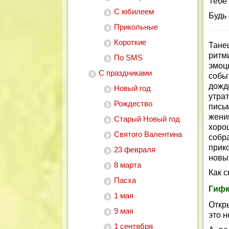
Тебе 
С юбилеем
Будь
Прикольные
Короткие
Тане
ритм
По SMS
эмоц
С праздниками
собы
дожд
Новый год
утра
Рождество
пись
жени
Старый Новый год
хоро
Святого Валентина
собр
прик
23 февраля
новы
8 марта
Как с
Пасха
Гифк
1 мая
Откр
9 мая
это н
1 сентября