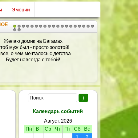
ы
Эмоции
НОЕ
1
2
3
4
5
6
7
8
9
10
11
12
13
14
15
16
17
18
19
20
21
усть счастья будет полон дом,
И станет, без сомненья,
красным, светлым, добрым днем
День твоего рожденья.
Календарь событий
Август, 2026
Пн
Вт
Ср
Чт
Пт
Сб
Вс
1
2