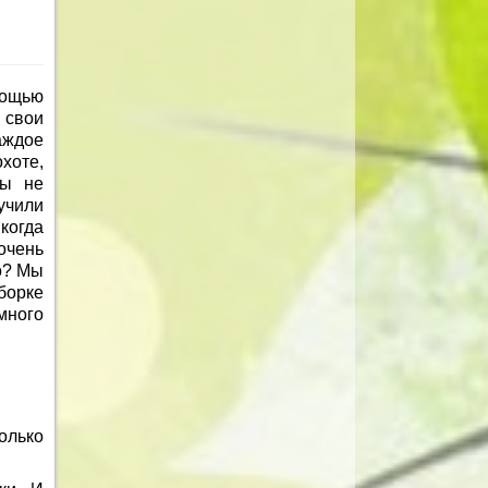
мощью
 свои
аждое
хоте,
цы не
учили
когда
очень
о? Мы
борке
много
олько