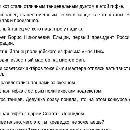
и кот стали отличным танцевальным дуэтом в этой гифке.
й танец станет смешным, если в конце слетят штаны. В
 так и произошло.
ный танец чёткого пацантре у падика.
ует Борис Николаевич Ельцин, первый президент Росси
рации.
стный танец полицейского из фильма «Час Пик»
один известный мастер па, мистер Бин.
 советских актёров тоже были мастера отплясывать твист и
л.
к развлекались танцами за океаном
ная гифка с острым политическим подтекстом.
урс танцев. Девушка сразу поняла, что на этом конкурсе 
ная гифка с царём Спарты, Леонидом
вительно, чего это ты, креведко, не зожегаешь?