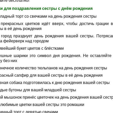
айте бесплатно!
и для поздравления сестры с днём рождения
ладный торт со свечками на день рождения сестры
 прекрасных цветков идёт вверх, чтобы достичь грации 
ры в её день рождения
 город празднует день рождения вашей сестры. Потряс
на фейерверк над городом
ивейший букет цветов с блёстками
ушные шарики это символ дня рождения. Не оставляйте
у без них
онечное количество тюльпанов на день рождения сестры
расный сапфир для вашей сестры в её день рождения
вная собака подготовилась к дню рождения вашей сестры
дые бутоны для вашей младшей сестры
й мышонок принёс цветочек на день рождения вашей сест
 любимые цветки вашей сестры это ромашки
инный торт с девятью свечами