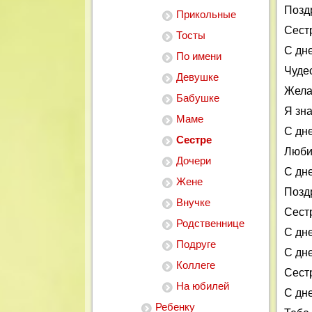
Позд
Прикольные
Сест
Тосты
С дн
По имени
Чуде
Девушке
Жела
Бабушке
Я зна
Маме
С дн
Сестре
Люби
Дочери
С дн
Жене
Позд
Внучке
Сест
Родственнице
С дн
Подруге
С дн
Коллеге
Сест
На юбилей
С дн
Ребенку