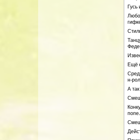
Гусь 
Любо
гифке
Стиль
Танц
Феде
Изве
Ещё 
Среди
н-рол
А та
Смеш
Конк
попе.
Смеш
Дейст