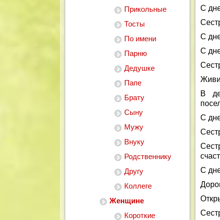
С дн
Прикольные
Сест
Тосты
С дн
По имени
С дн
Парню
Сест
Дедушке
Живи
Папе
В де
Брату
посе
Сыну
С дн
Мужу
Сест
Внуку
Сест
счаст
Родственнику
С дн
Другу
Доро
Коллеге
Откр
Женщине
Сест
Короткие