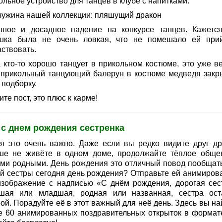
льное устройство для танцев в клубе с напитками.
ужина нашей коллекции: пляшущий дракон
ное и досадное падение на конкурсе танцев. Кажется
шка была не очень ловкая, что не помешало ей при
аствовать.
а кто-то хорошо танцует в прикольном костюме, это уже ве
 прикольный танцующий балерун в костюме медведя закр
 подборку.
те пост, это плюс к карме!
 с днем рождения сестренка
я это очень важно. Даже если вы редко видите друг др
ше не живёте в одном доме, продолжайте тёплое обще
ми родными. День рождения это отличный повод пообщать
й сестры сегодня день рождения? Отправьте ей анимиров
изображение с надписью «С днём рождения, дорогая сест
шая или младшая, родная или названная, сестра ост
ой. Порадуйте её в этот важный для неё день. Здесь вы на
е 60 анимированных поздравительных открыток в формате