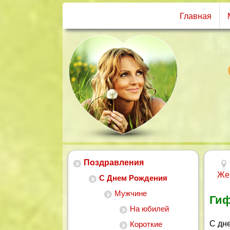
Главная
Поздравления
Же
С Днем Рождения
Мужчине
Гиф
На юбилей
С дн
Короткие