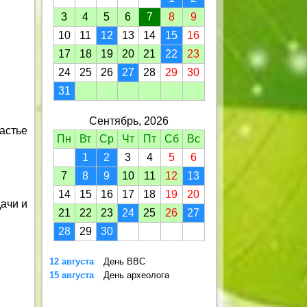
3
4
5
6
7
8
9
10
11
12
13
14
15
16
17
18
19
20
21
22
23
24
25
26
27
28
29
30
31
Сентябрь, 2026
астье
Пн
Вт
Ср
Чт
Пт
Сб
Вс
1
2
3
4
5
6
7
8
9
10
11
12
13
14
15
16
17
18
19
20
ачи и
21
22
23
24
25
26
27
28
29
30
12 августа
День ВВС
15 августа
День археолога