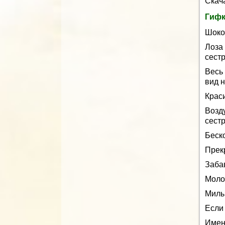
Скач
Гифк
Шоко
Лоза
сест
Весь
вид 
Крас
Возд
сестр
Беск
Прек
Заба
Моло
Милы
Если
Имен