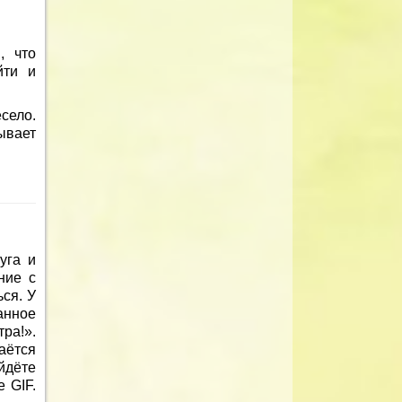
, что
йти и
село.
ывает
уга и
ние с
ся. У
анное
ра!».
аётся
йдёте
 GIF.