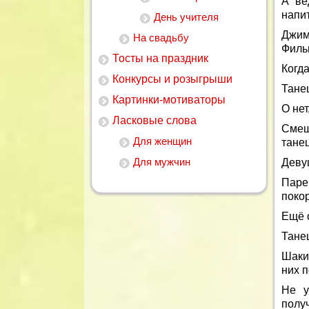
А ве
напит
День учителя
Джим
На свадьбу
Филь
Тосты на праздник
Когда
Конкурсы и розыгрыши
Танец
Картинки-мотиваторы
О нет
Ласковые слова
Смеш
Для женщин
танец
Для мужчин
Девуш
Паре
покор
Ещё о
Тане
Шаки
них 
Не у
полу