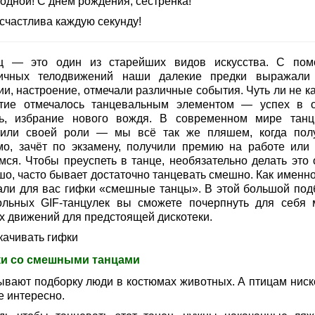
одной! С днем рождения, сестренка!
 счастлива каждую секунду!
ц — это один из старейших видов искусства. С по
ичных телодвижений наши далекие предки выражали
ии, настроение, отмечали различные события. Чуть ли не к
тие отмечалось танцевальным элементом — успех в о
ь, избрание нового вождя. В современном мире тан
тили своей роли — мы всё так же пляшем, когда пол
мо, зачёт по экзамену, получили премию на работе или 
мся. Чтобы преуспеть в танце, необязательно делать это 
шо, часто бывает достаточно танцевать смешно. Как именн
али для вас гифки «смешные танцы». В этой большой под
ольных GIF-танцулек вы сможете почерпнуть для себя 
х движений для предстоящей дискотеки.
качивать гифки
и со смешными танцами
ывают подборку люди в костюмах животных. А птицам ниск
е интересно.