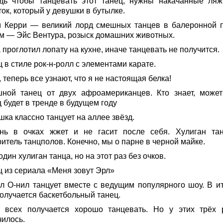
дь чтобы танцевать этот танец, нужны накачанные ляж
ок, который у девушки в бутылке.
 Керри — великий лорд смешных танцев в балеронной п
м — Эйс Вентура, розыск домашних животных.
 проглотил лопату на кухне, иначе танцевать не получится.
 в стиле рок-н-ролл с элементами карате.
, теперь все узнают, что я не настоящая белка!
ной танец от двух афроамериканцев. Кто знает, может
 будет в тренде в будущем году
ка классно танцует на аллее звёзд.
нь в очках жжет и не гасит после себя. Хулиган та
итель танцполов. Конечно, мы о парне в черной майке.
дин хулиган танца, но на этот раз без очков.
ц из сериала «Меня зовут Эрл»
л О-нил танцует вместе с ведущим популярного шоу. В ит
получается баскетбольный танец.
 всех получается хорошо танцевать. Но у этих трёх 
чилось.