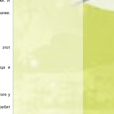
ки. И
ачке.
 этот
нца и
оге у
ребят