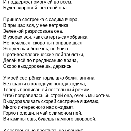
И поддержу, помогу ей во всем,
Будет здоровой, весёлой она.
Пришла сестрёнка с садика вчера,
В прыщах вся, у нее ветрянка,
Зелёнкой разрисована она,
В узорах вся, как скатерть-самобранка.
Не печалься, скоро ты поправишься,
Это детская болезнь, не боись,
Противоаллергические пей таблетки,
Делай всё по предписанию врача,
Скоро выздоровеешь, держись.
У моей сестрёнки горлышко болит, ангина,
Без шапки в холодную погоду ходила,
Теперь прописан ей постельный режим,
Чтоб поправилась быстрей она, очень мы хотим.
Выздоравливать скорей сестричке я желаю,
Много интересного нас ожидает,
Горло полощи, и чай с лимоном пей,
Витамины ешь, будешь намного здоровей.
У сестрёнки не простуда, не бронхит,