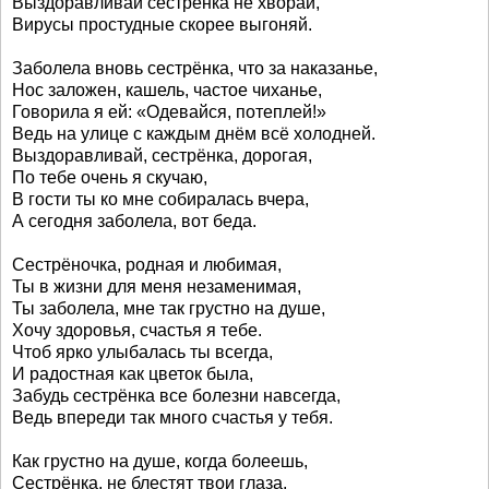
Выздоравливай сестрёнка не хворай,
Вирусы простудные скорее выгоняй.
Заболела вновь сестрёнка, что за наказанье,
Нос заложен, кашель, частое чиханье,
Говорила я ей: «Одевайся, потеплей!»
Ведь на улице с каждым днём всё холодней.
Выздоравливай, сестрёнка, дорогая,
По тебе очень я скучаю,
В гости ты ко мне собиралась вчера,
А сегодня заболела, вот беда.
Сестрёночка, родная и любимая,
Ты в жизни для меня незаменимая,
Ты заболела, мне так грустно на душе,
Хочу здоровья, счастья я тебе.
Чтоб ярко улыбалась ты всегда,
И радостная как цветок была,
Забудь сестрёнка все болезни навсегда,
Ведь впереди так много счастья у тебя.
Как грустно на душе, когда болеешь,
Сестрёнка, не блестят твои глаза,