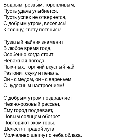
Бодрым, резвым, торопливым,
Пусть удача улыбнется,
Пусть успех не отвернется,
С добрым утром, веселись!
К солнцу, свету потянись!
Пузатый чайник знаменит
В любое время года,
Особенно когда стоит
Неважная погода.
Пых-пых, горячий вкусный чай
Разгонит скуку и печаль.
Он - с медом, он - с вареньем,
С чудесным настроением!
С добрым утром поздравляет
Нежно-розовый рассвет,
Ему город подпевает,
Новым солнцем обогрет.
Повторяют эхом горы,
Шелестят травой луга,
Молчаливо шепчут с неба облака.