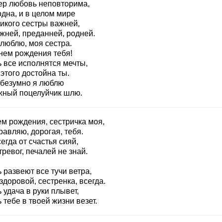
ер любовь неповторима,
дна, и в целом мире
никого сестры важней,
жней, преданней, родней.
 люблю, моя сестра.
днем рождения тебя!
ь все исполнятся мечты,
этого достойна ты.
 безумно я люблю
жный поцелуйчик шлю.
ем рождения, сестричка моя,
авляю, дорогая, тебя.
егда от счастья сияй,
тревог, печалей не знай.
 развеют все тучи ветра,
здоровой, сестренка, всегда.
 удача в руки плывет,
 тебе в твоей жизни везет.