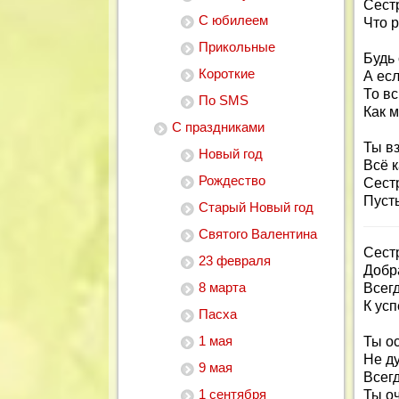
Сестр
С юбилеем
Что р
Прикольные
Будь
Короткие
А есл
То вс
По SMS
Как м
С праздниками
Ты вз
Новый год
Всё 
Рождество
Сест
Пусть
Старый Новый год
Святого Валентина
Сест
23 февраля
Добра
8 марта
Всег
К усп
Пасха
1 мая
Ты о
Не ду
9 мая
Всег
1 сентября
Ты о