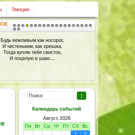
ы
Эмоции
НОЕ
1
2
3
4
5
6
7
8
9
10
11
12
13
14
15
16
17
18
19
20
21
Будь вежливым как носорог,
И чистеньким, как хрюшка,
Тогда куплю тебе свисток,
И поцелую в ушко…
Календарь событий
Август, 2026
ые
Пн
Вт
Ср
Чт
Пт
Сб
Вс
1
2