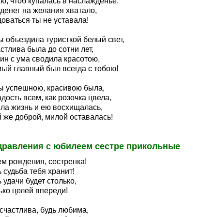
ю, чтоб купалась в наслажденье,
денег на желания хватало,
оваться ты не уставала!
ы объездила туристкой белый свет,
стлива была до сотни лет,
ин с ума сводила красотою,
мый главный был всегда с тобою!
ы успешною, красивою была,
дость всем, как розочка цвела,
ла жизнь и ею восхищалась,
й же доброй, милой оставалась!
дравления с юбилеем сестре прикольные
ем рождения, сестренка!
 судьба тебя хранит!
 удачи будет столько,
ько целей впереди!
счастлива, будь любима,