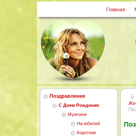
Главная
Поздравления
Же
С Днем Рождения
По
Мужчине
Поз
На юбилей
Короткие