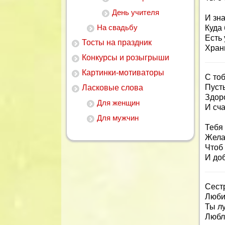
День учителя
И зна
На свадьбу
Куда 
Есть 
Тосты на праздник
Хран
Конкурсы и розыгрыши
Картинки-мотиваторы
С тоб
Пусть
Ласковые слова
Здор
Для женщин
И сча
Для мужчин
Тебя 
Жела
Чтоб 
И до
Сест
Люби
Ты лу
Любл