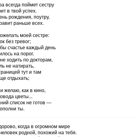
ра всегда поймет сестру
ит в твой успех.
ень рождения, поутру,
равит раньше всех.
пожелать моей сестре:
к без тревог;
обы счастье каждый день
лось на порог.
не ходить по докторам,
ь не натирать,
границей тут и там
ще отдыхать;
 желаю, как в кино,
овода цветы...
ний список не готов —
ополни ты.
дорово, когда в огромном мире
человек родной, похожий на тебя.