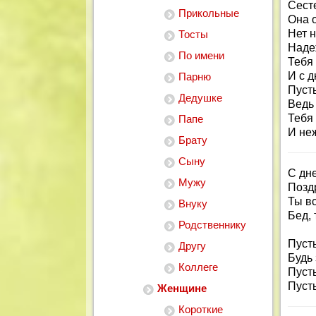
Сест
Прикольные
Она о
Нет 
Тосты
Наде
По имени
Тебя
И с 
Парню
Пуст
Дедушке
Ведь 
Тебя
Папе
И не
Брату
Сыну
С дн
Мужу
Поздр
Ты вс
Внуку
Бед, 
Родственнику
Пусть
Другу
Будь 
Коллеге
Пусть
Пусть
Женщине
Короткие