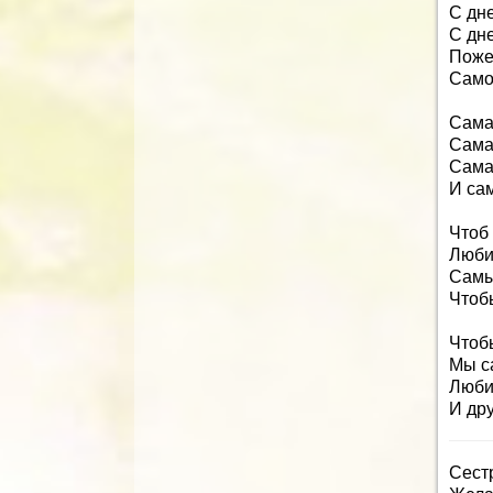
С дн
С дн
Поже
Само
Сама
Сама
Сама
И са
Чтоб 
Любил
Самы
Чтоб
Чтоб
Мы с
Люби
И др
Сестр