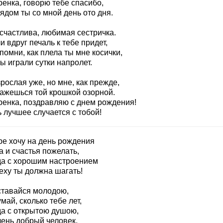
енка, говорю тебе спасибо,
ядом ты со мной день ото дня.
 счастлива, любимая сестричка.
и вдруг печаль к тебе придет,
помни, как плела ты мне косички,
ы играли сутки напролет.
рослая уже, но мне, как прежде,
кажешься той крошкой озорной.
ренка, поздравляю с днем рождения!
 лучшее случается с тобой!
ре хочу на день рождения
 и счастья пожелать,
да с хорошим настроением
еху ты должна шагать!
ставайся молодою,
май, сколько тебе лет,
да с открытою душою,
чень добрый человек.