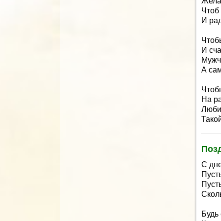
Жела
Чтоб 
И рад
Чтоб
И сча
Мужч
А са
Чтоб
На ра
Люби
Тако
Поз
С дн
Пусть
Пусть
Скол
Будь 