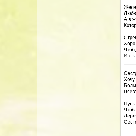
Жела
Любв
А в ж
Котор
Стре
Хоро
Чтоб,
И с 
Сестр
Хочу
Боль
Всегд
Пуска
Чтоб 
Держа
Сестр