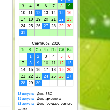
3
4
5
6
7
8
9
10
11
12
13
14
15
16
17
18
19
20
21
22
23
24
25
26
27
28
29
30
31
Сентябрь, 2026
Пн
Вт
Ср
Чт
Пт
Сб
Вс
1
2
3
4
5
6
7
8
9
10
11
12
13
14
15
16
17
18
19
20
21
22
23
24
25
26
27
28
29
30
12 августа
День ВВС
15 августа
День археолога
22 августа
День Государственного
флага