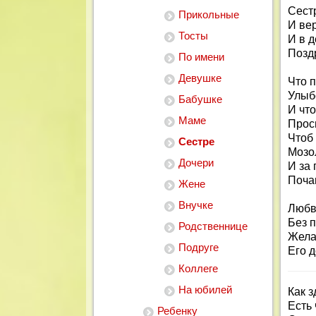
Сест
Прикольные
И вер
Тосты
И в д
Позд
По имени
Девушке
Что 
Улыбо
Бабушке
И чт
Маме
Проси
Чтоб 
Сестре
Мозол
Дочери
И за 
Поча
Жене
Внучке
Любви
Без п
Родственнице
Жела
Подруге
Его д
Коллеге
На юбилей
Как з
Есть 
Ребенку