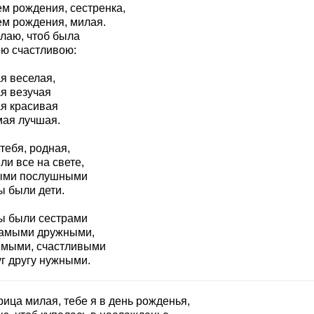
ем рождения, сестренка,
ем рождения, милая.
лаю, чтоб была
ю счастливою:
я веселая,
я везучая
я красивая
мая лучшая.
тебя, родная,
и все на свете,
ми послушными
ы были дети.
ы были сестрами
амыми дружными,
мыми, счастливыми
уг другу нужными.
ица милая, тебе я в день рожденья,