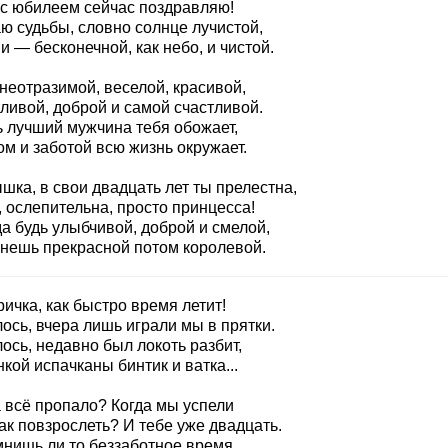
 с юбилеем сейчас поздравляю!
ю судьбы, словно солнце лучистой,
 — бесконечной, как небо, и чистой.
неотразимой, веселой, красивой,
ливой, доброй и самой счастливой.
ь лучший мужчина тебя обожает,
м и заботой всю жизнь окружает.
шка, в свои двадцать лет ты прелестна,
 ослепительна, просто принцесса!
а будь улыбчивой, доброй и смелой,
анешь прекрасной потом королевой.
ичка, как быстро время летит!
ось, вчера лишь играли мы в прятки.
ось, недавно был локоть разбит,
кой испачканы бинтик и ватка...
а всё пропало? Когда мы успели
ак повзрослеть? И тебе уже двадцать.
мнишь ли то беззаботное время,