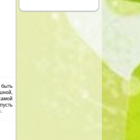
 быть
шной,
самой
пусть
.