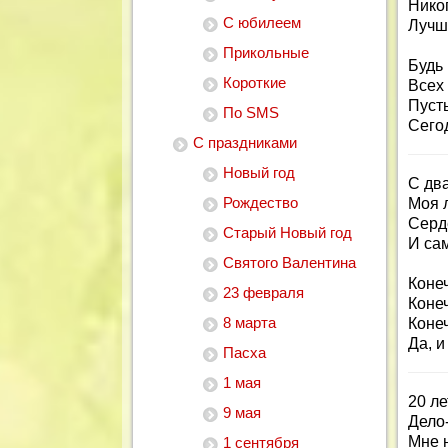
Нико
С юбилеем
Лучше
Прикольные
Будь 
Короткие
Всех 
Пусть
По SMS
Сегод
С праздниками
Новый год
С дв
Рождество
Моя 
Серд
Старый Новый год
И са
Святого Валентина
Конеч
23 февраля
Конеч
8 марта
Коне
Да, и
Пасха
1 мая
20 ле
9 мая
Дело-
Мне н
1 сентября