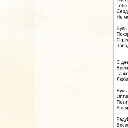
Тебя
Сердц
Не м
Будь
Поко
Стрел
Завод
С дн
Врем
Та же
Любиш
Будь 
Опти
Позит
А пе
Радуй
Весел