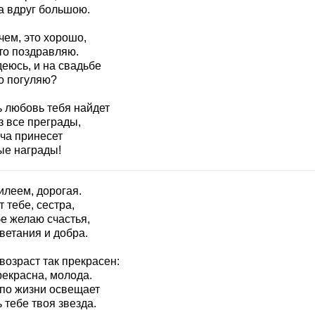
а вдруг большою.
чем, это хорошо,
то поздравляю.
еюсь, и на свадьбе
о погуляю?
ь любовь тебя найдет
з все преграды,
ача принесет
ые награды!
илеем, дорогая.
т тебе, сестра,
е желаю счастья,
ветания и добра.
возраст так прекрасен:
рекрасна, молода.
 по жизни освещает
 тебе твоя звезда.