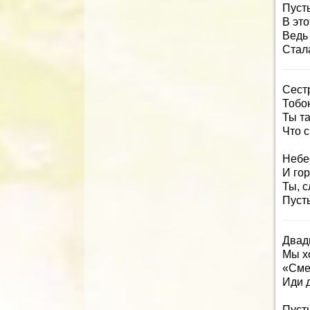
Пуст
В это
Ведь 
Стал
Сест
Тобо
Ты та
Что с
Небе
И го
Ты, 
Пусть
Двадц
Мы хо
«Смей
Иди д
Пуст