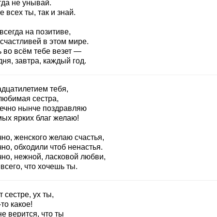
гда не унывай.
 всех ты, так и знай.
всегда на позитиве,
счастливей в этом мире.
 во всём тебе везет —
ня, завтра, каждый год.
адцатилетием тебя,
любимая сестра,
ечно нынче поздравляю
мых ярких благ желаю!
но, женского желаю счастья,
но, обходили чтоб ненастья.
чно, нежной, ласковой любви,
 всего, что хочешь ты.
т сестре, ух ты,
то какое!
е верится, что ты