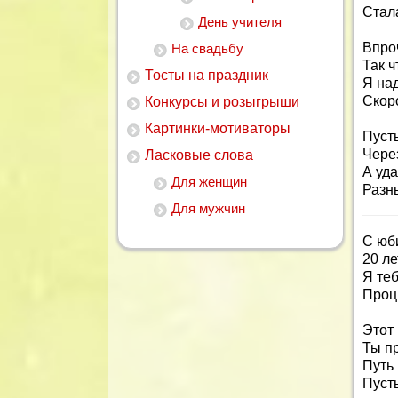
Стал
День учителя
Впро
На свадьбу
Так ч
Тосты на праздник
Я над
Скор
Конкурсы и розыгрыши
Картинки-мотиваторы
Пуст
Чере
Ласковые слова
А уд
Для женщин
Разн
Для мужчин
С юб
20 ле
Я теб
Проц
Этот 
Ты п
Путь
Пусть