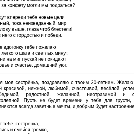
а за конфету могли мы подраться?
дут впереди тебя новые цели
дный, пока неизведанный, мир.
лову выше, глаза чтоб блестели!
 него с гордостью и победи.
же вдогонку тебе пожелаю
легкого шага и светлых минут.
ни на миг пускай не покидают
овье и счастье, домашний уют.
я моя сестрёнка, поздравляю с твоим 20-летием. Желаю
й красивой, нежной, любимой, счастливой, весёлой, успе
бедимой, радостной, желанной, неотразимой и 
колепной. Пусть не будет времени у тебя для грусти, 
лняются всегда заветные мечты, и добрым будет настроение
т тебе, сестренка,
ись и смейся громко,