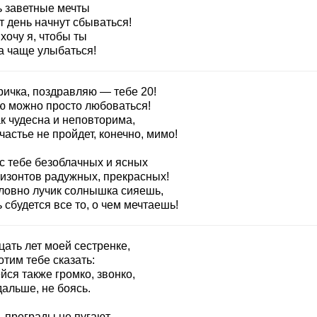
ь заветные мечты
т день начнут сбываться!
хочу я, чтобы ты
а чаще улыбаться!
ричка, поздравляю — тебе 20!
ю можно просто любоваться!
к чудесна и неповторима,
частье не пройдет, конечно, мимо!
с тебе безоблачных и ясных
ризонтов радужных, прекрасных!
словно лучик солнышка сияешь,
 сбудется все то, о чем мечтаешь!
ать лет моей сестренке,
тим тебе сказать:
ся также громко, звонко,
альше, не боясь.
ь преграды не пугают