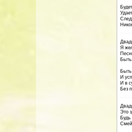
Буде
Удает
Следу
Нико
Двадц
Я же
Песни
Быть 
Быть
И усп
И в 
Без 
Двад
Это з
Будь 
Смей