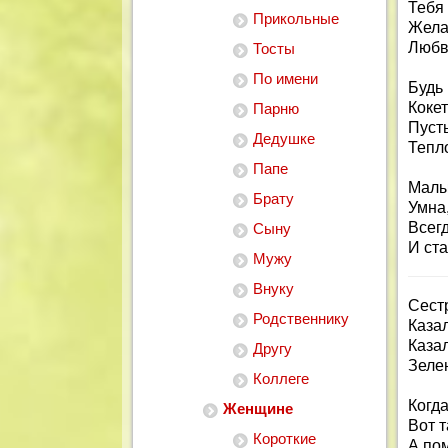
Тебя
Прикольные
Жела
Любви
Тосты
По имени
Будь 
Кокет
Парню
Пуст
Дедушке
Тепло
Папе
Малы
Брату
Умна,
Всегд
Сыну
И ст
Мужу
Внуку
Сестр
Родственнику
Казал
Казал
Другу
Зелен
Коллеге
Когд
Женщине
Вот т
Короткие
А по