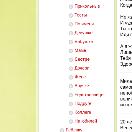
Когд
Прикольные
Тосты
Но ж
И чу
По имени
Ты го
Девушке
Иди в
Бабушке
А я 
Маме
Лишь 
Тебя 
Сестре
Здор
Дочери
Жене
Мила
Внучке
само
непо
Родственнице
вели
Подруге
испо
Коллеге
На юбилей
20 ле
Весел
Ребенку