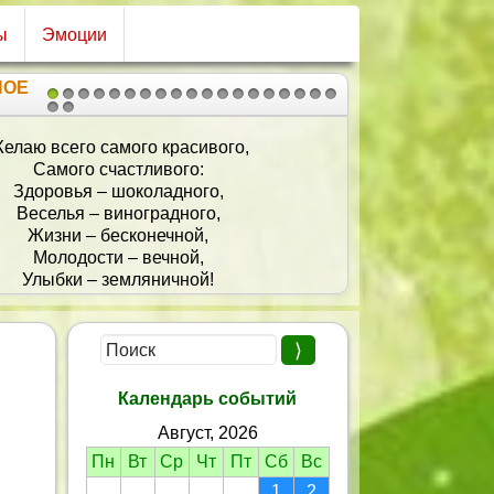
ы
Эмоции
НОЕ
1
2
3
4
5
6
7
8
9
10
11
12
13
14
15
16
17
18
19
20
21
Дедуля наш любимый,
Тебя мы поздравляем!
И от души счастливо
Жить сотню лет желаем!
Мечтай о днях грядущих,
Сил бодрых не теряй…
Мы будем тебя слушать,
Команду только дай!
Календарь событий
Август, 2026
Пн
Вт
Ср
Чт
Пт
Сб
Вс
1
2