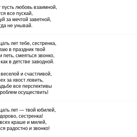
т пусть любовь взаимной,
ся все пускай,
й за мечтой заветной,
гда не унывай.
ать лет тебе, сестренка,
лаю в праздник твой
 петь, смеяться звонко,
как в детстве заводной.
 веселой и счастливой,
ех за хвост ловить,
судьбе все перспективы
проблем осуществить!
цать лет — твой юбилей,
дорово, сестренка!
всех краше и милей,
ся радостно и звонко!