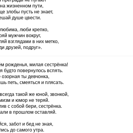
 на жизненном пути,
е злобы пусть не знает,
ешай душе цвести.
 любима, люби крепко,
ряй мужчин вокруг,
яй взглядами в них метко,
и друзей, подруг».
ём рожденья, милая сестрёнка!
я будто повернулось вспять.
 озорная ты девчонка,
ь петь, смеяться и плясать.
всегда такой же юной, звонкой,
мизм и юмор не теряй.
ив с собой бери, сестрёнка.
чали в прошлом оставляй.
ся, забот и бед не зная,
ись до самого утра.