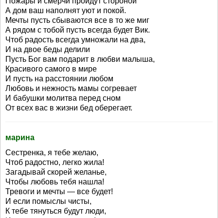
Пожары и смерчи пройдут стороной
А дом ваш наполнят уют и покой.
Мечты пусть сбываются все в то же миг
А рядом с тобой пусть всегда будет Вик.
Чтоб радость всегда умножали на два,
И на двое беды делили
Пусть Бог вам подарит в любви малыша,
Красивого самого в мире
И пусть на расстоянии любом
Любовь и нежность мамы согревает
И бабушки молитва перед сном
От всех вас в жизни бед оберегает.
марина
Сестренка, я тебе желаю,
Чтоб радостно, легко жила!
Загадывай скорей желанье,
Чтобы любовь тебя нашла!
Тревоги и мечты — все будет!
И если помыслы чисты,
К тебе тянуться будут люди,