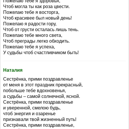
Пожелаю тебе я здоровья,
Чтоб могла ты как роза цвести.
Пожелаю тебе я восторга,
Чтоб красивее был новый день!
Пожелаю я радости гору,
Чтоб от грусти осталась лишь тень.
Пожелаю тебе много света,
Чтоб преграды легко обходить.
Пожелаю тебе я успеха,
У судьбы чтоб счастливчиком быть!
Наталия
Сестрёнка, прими поздравленье
от меня в этот праздник прекрасный,
побольше тебе вдохновенья,
а судьбы – самой солнечной, ясной.
Сестрёнка, прими поздравленье
и уверенной, смелою будь,
чтоб энергия и озаренье
признавали твой жизненный путь!
Сестрёнка, прими поздравленье,