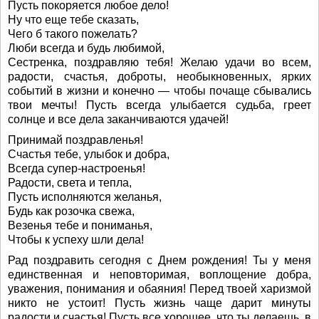
Пусть покоряется любое дело!
Ну что еще тебе сказать,
Чего б такого пожелать?
Люби всегда и будь любимой,
Сестренка, поздравляю тебя! Желаю удачи во всем,
радости, счастья, доброты, необыкновенных, ярких
событий в жизни и конечно — чтобы почаще сбывались
твои мечты! Пусть всегда улыбается судьба, греет
солнце и все дела заканчиваются удачей!
Принимай поздравленья!
Счастья тебе, улыбок и добра,
Всегда супер-настроенья!
Радости, света и тепла,
Пусть исполняются желанья,
Будь как розочка свежа,
Везенья тебе и пониманья,
Чтобы к успеху шли дела!
Рад поздравить сегодня с Днем рождения! Ты у меня
единственная и неповторимая, воплощение добра,
уважения, понимания и обаяния! Перед твоей харизмой
никто не устоит! Пусть жизнь чаще дарит минуты
радости и счастья! Пусть все хорошее, что ты делаешь, в