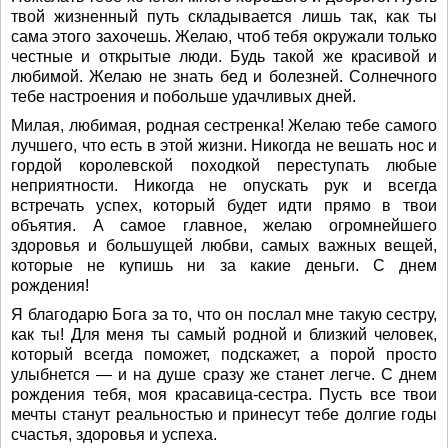
твой жизненный путь складывается лишь так, как ты
сама этого захочешь. Желаю, чтоб тебя окружали только
честные и открытые люди. Будь такой же красивой и
любимой. Желаю не знать бед и болезней. Солнечного
тебе настроения и побольше удачливых дней.
Милая, любимая, родная сестренка! Желаю тебе самого
лучшего, что есть в этой жизни. Никогда не вешать нос и
гордой королевской походкой переступать любые
неприятности. Никогда не опускать рук и всегда
встречать успех, который будет идти прямо в твои
объятия. А самое главное, желаю огромнейшего
здоровья и большущей любви, самых важных вещей,
которые не купишь ни за какие деньги. С днем
рождения!
Я благодарю Бога за то, что он послал мне такую сестру,
как ты! Для меня ты самый родной и близкий человек,
который всегда поможет, подскажет, а порой просто
улыбнется — и на душе сразу же станет легче. С днем
рождения тебя, моя красавица-сестра. Пусть все твои
мечты станут реальностью и принесут тебе долгие годы
счастья, здоровья и успеха.