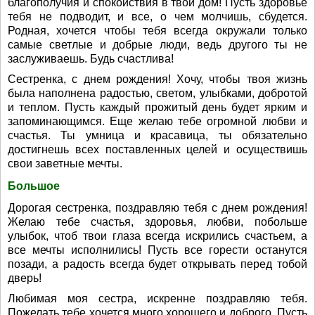
благополучия и спокойствия в твой дом! Пусть здоровье
тебя не подводит, и все, о чем молчишь, сбудется.
Родная, хочется чтобы тебя всегда окружали только
самые светлые и добрые люди, ведь другого ты не
заслуживаешь. Будь счастлива!
Сестренка, с днем рождения! Хочу, чтобы твоя жизнь
была наполнена радостью, светом, улыбками, добротой
и теплом. Пусть каждый прожитый день будет ярким и
запоминающимся. Еще желаю тебе огромной любви и
счастья. Ты умница и красавица, ты обязательно
достигнешь всех поставленных целей и осуществишь
свои заветные мечты.
Большое
Дорогая сестренка, поздравляю тебя с днем рождения!
Желаю тебе счастья, здоровья, любви, побольше
улыбок, чтоб твои глаза всегда искрились счастьем, а
все мечты исполнились! Пусть все горести останутся
позади, а радость всегда будет открывать перед тобой
дверь!
Любимая моя сестра, искренне поздравляю тебя.
Пожелать тебе хочется много хорошего и доброго. Пусть