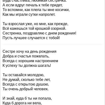
Будь счастлива, любимая сестричка.
А если вдруг печаль к тебе придет,
То вспомни, как плела ты мне косички,
Как мы играли сутки напролет.
Ты взрослая уже, но мне, как прежде,
Всё кажешься той крошкой озорной.
Сестренка, поздравляю с днем рождения!
Пусть лучшее случается с тобой!
Сестре хочу на день рождения
Добра и счастья пожелать,
Всегда с хорошим настроением
К успеху ты должна шагать!
Ты оставайся молодою,
Не думай, сколько тебе лет,
Всегда с открытою душою,
Ты очень добрый человек.
И знай, куда б ты ни попала,
Куда б дорога ни вела,