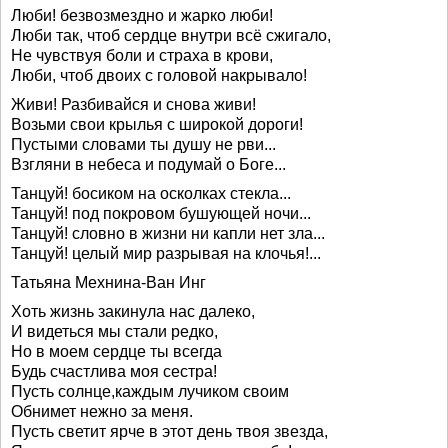
Люби! безвозмездно и жарко люби!
Люби так, чтоб сердце внутри всё сжигало,
Не чувствуя боли и страха в крови,
Люби, чтоб двоих с головой накрывало!
Живи! Разбивайся и снова живи!
Возьми свои крылья с широкой дороги!
Пустыми словами ты душу не рви...
Взгляни в небеса и подумай о Боге...
Танцуй! босиком на осколках стекла...
Танцуй! под покровом бушующей ночи...
Танцуй! словно в жизни ни капли нет зла...
Танцуй! целый мир разрывая на клочья!...
Татьяна Мехнина-Ван Инг
Хоть жизнь закинула нас далеко,
И видеться мы стали редко,
Но в моем сердце ты всегда
Будь счастлива моя сестра!
Пусть солнце,каждым лучиком своим
Обнимет нежно за меня.
Пусть светит ярче в этот день твоя звезда,