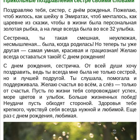
Прикольные поздравления сестре своими словами
Поздравляю тебя, систер, с днём рожденья. Пожелаю,
чтоб жилось, как шейху в Эмиратах, чтоб мечталось, как
царевне из сказки, чтобы в жизни была персональная
золотая рыбка, а на лице всегда была во все 32 улыбка.
Сестренка, ты такая смешная, неуклюжая,
несмышленая... была, когда родилась! Но теперь ты уже
другая — самая умная, красивая и грациозная! Желаю
всегда оставаться такой! С днем рождения!
С днем рождения, сестричка. От всей души хочу
поздравить, ведь ты всегда мне была не только сестрой,
но и лучшей подругой. Ты слушала, помогала и
поддерживала. Желаю счастья во всём, а слёз — только
от счастья. Пусть по жизни тебя сопровождают успех,
море цветов и улыбок. Больше жизненных побед!
Неудачи пусть обходят стороной. Здоровья тебе
крепкого, чувствуй себя всегда нужной и любимой. Еще
раз с днем рождения, любимая.