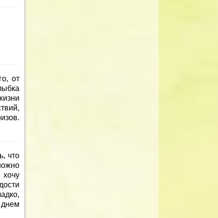
о, от
лыбка
жизни
твий,
изов.
, что
можно
 хочу
дости
ладко,
 днем