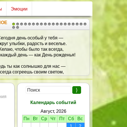
ы
Эмоции
НОЕ
1
2
3
4
5
6
7
8
9
10
11
12
13
14
15
16
17
18
19
20
21
егодня день особый у тебя —
круг улыбки, радость и веселье.
елаю, чтобы было так всегда,
каждый день — как День рожденья!
дь ты как солнышко для нас —
сегда согреешь своим светом,
усть счастье и удача для тебя
 жизнь раскрасят ярким цветом!
ния
Календарь событий
Август, 2026
Пн
Вт
Ср
Чт
Пт
Сб
Вс
1
2