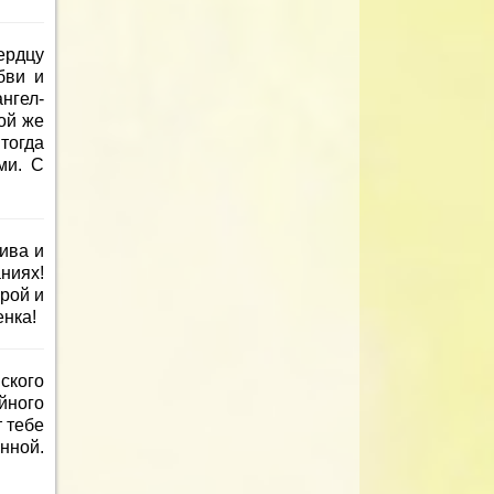
ердцу
бви и
нгел-
ой же
тогда
ми. С
ива и
ниях!
рой и
енка!
ского
йного
т тебе
нной.