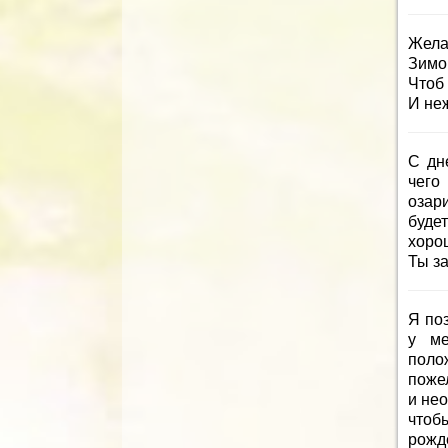
Жела
Зимо
Чтоб
И не
С дн
чего
озар
буде
хоро
Ты з
Я по
у ме
поло
пожел
и нео
чтоб
рожд