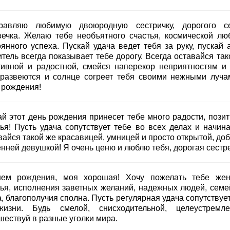
равляю любимую двоюродную сестричку, дорогого с
вечка. Желаю тебе необъятного счастья, космической лю
янного успеха. Пускай удача ведет тебя за руку, пускай а
тель всегда показывает тебе дорогу. Всегда оставайся так
тивной и радостной, смейся наперекор неприятностям и 
 развеются и солнце согреет тебя своими нежными луча
 рождения!
ай этот день рождения принесет тебе много радости, позит
тья! Пусть удача сопутствует тебе во всех делах и начина
айся такой же красавицей, умницей и просто открытой, доб
енней девушкой! Я очень ценю и люблю тебя, дорогая сестр
ем рождения, моя хорошая! Хочу пожелать тебе жен
тья, исполнения заветных желаний, надежных людей, семе
, благополучия сполна. Пусть регулярная удача сопутствуе
изни. Будь смелой, снисходительной, целеустремле
шествуй в разные уголки мира.