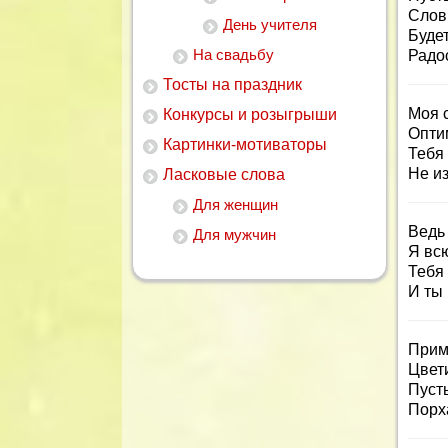
Слов
День учителя
Буде
На свадьбу
Радо
Тосты на праздник
Моя с
Конкурсы и розыгрыши
Опти
Картинки-мотиваторы
Тебя
Не и
Ласковые слова
Для женщин
Ведь 
Для мужчин
Я вс
Тебя
И ты 
Прими
Цвети
Пусть
Порха