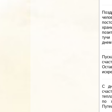
Позд
чело
посто
храни
пози
тучи
днем
Пуск
счас
Остав
искр
С дн
счас
тепла
по ж
Путе