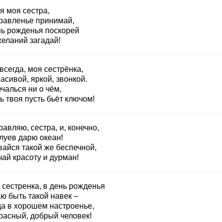
я моя сестра,
равленье принимай,
нь рожденья поскорей
желаний загадай!
всегда, моя сестрёнка,
асивой, яркой, звонкой.
чалься ни о чём,
 твоя пусть бьёт ключом!
авляю, сестра, и, конечно,
луев дарю океан!
вайся такой же беспечной,
ай красоту и дурман!
 сестренка, в день рожденья
ю быть такой навек –
да в хорошем настроенье,
расный, добрый человек!