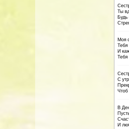
Сест
Ты в
Будь 
Стре
Моя с
Тебя 
И ка
Тебя 
Сестр
С утр
Прекр
Чтоб 
В Де
Пусть
Счаст
И люб