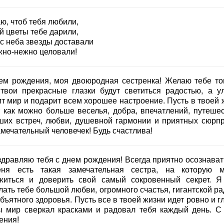
ю, чтоб тебя любили,
й цветы тебе дарили,
 с неба звезды доставали
жно-нежно целовали!
ем рождения, моя двоюродная сестренка! Желаю тебе тог
 твои прекрасные глазки будут светиться радостью, а у
ит мир и подарит всем хорошее настроение. Пусть в твоей 
т как можно больше веселья, добра, впечатлений, путешес
ших встреч, любви, душевной гармонии и приятных сюрпр
амечательный человечек! Будь счастлива!
здравляю тебя с днем рождения! Всегда приятно осознавать
ня есть такая замечательная сестра, на которую 
житься и доверить свой самый сокровенный секрет. Я
ать тебе большой любви, огромного счастья, гигантской ра
бъятного здоровья. Пусть все в твоей жизни идет ровно и г
ы мир сверкал красками и радовал тебя каждый день. С
ения!