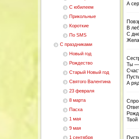
А се
С юбилеем
Прикольные
Повзр
Короткие
В ле
С дн
По SMS
Жела
С праздниками
Новый год
Сестр
Рождество
Ты —
Счаст
Старый Новый год
Пусть
Святого Валентина
А ря
23 февраля
8 марта
Спрос
Отве
Пасха
Рожд
1 мая
Твой 
9 мая
1 сентября
Пусть