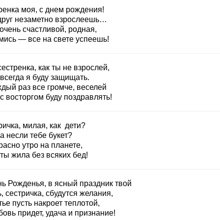
ренка моя, с днем рождения!
друг незаметно взрослеешь…
очень счастливой, родная,
мись — все на свете успеешь!
естренка, как ты не взрослей,
всегда я буду защищать.
ждый раз все громче, веселей
с восторгом буду поздравлять!
ичка, милая, как дети?
а несли тебе букет?
асно утро на планете,
ты жила без всяких бед!
нь Рожденья, в ясный праздник твой
, сестричка, сбудутся желания,
ье пусть накроет теплотой,
овь придет, удача и признание!