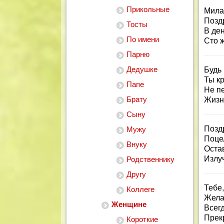
Прикольные
Мила
Позд
Тосты
В де
По имени
Сто 
Парню
Дедушке
Будь 
Ты кр
Папе
Не пе
Брату
Жизнь
Сыну
Поздр
Мужу
Поце
Внуку
Оста
Излуч
Родственнику
Другу
Тебе,
Коллеге
Жела
Женщине
Всег
Прек
Короткие