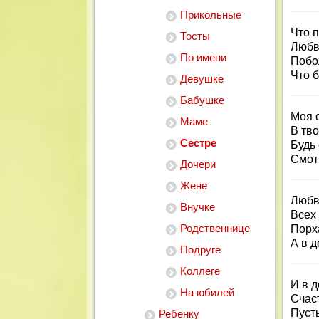
Прикольные
Что п
Тосты
Любви
По имени
Побо
Что б
Девушке
Бабушке
Моя 
Маме
В тво
Сестре
Будь 
Смотр
Дочери
Жене
Любв
Внучке
Всех 
Родственнице
Порха
А в 
Подруге
Коллеге
И в 
На юбилей
Счас
Пуст
Ребенку