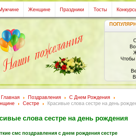
Мужчине
Женщине
Праздники
Тосты
Конкурс
ПОПУЛЯР
С
Во
Ж
Чтобы 
Ве
В
П
Всю
Главная
Поздравления
С Днем Рождения
нщине
Сестре
Красивые слова сестре на день рожде
сивые слова сестре на день рождения
ткие смс поздравления с днем рождения сестре