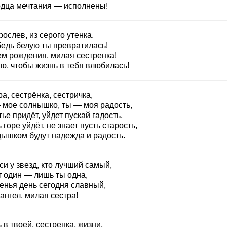
рдца мечтания — исполнены!
ослев, из серого утенка,
бедь белую ты превратилась!
ем рождения, милая сестренка!
ю, чтобы жизнь в тебя влюбилась!
а, сестрёнка, сестричка,
 мое солнышко, ты — моя радость,
ье придёт, уйдет пускай гадость,
 горе уйдёт, не знает пусть старость,
дышком будут надежда и радость.
и у звезд, кто лучший самый,
т один — лишь ты одна,
енья день сегодня славный,
ангел, милая сестра!
 в твоей, сестренка, жизни,