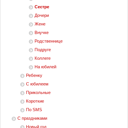
Сестре
Дочери
Жене
Внучке
Родственнице
Подруге
Коллеге
На юбилей
Ребенку
С юбилеем
Прикольные
Короткие
По SMS
С праздниками
Новый год