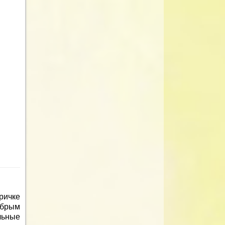
ричке
брым
льные