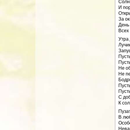
Солнц
И пор
Откры
За ок
День
Всех
Утра
Лучи
Запущ
Пуст
Пусть
Не о
Не п
Бодр
Пусть
Пусть
С до
К сол
Пуза
В лю
Особ
Нева