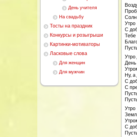
Возду
День учителя
Проб
На свадьбу
Солн
Утро 
Тосты на праздник
С до
Конкурсы и розыгрыши
Тебе
Благо
Картинки-мотиваторы
Пуст
Ласковые слова
Утро 
Для женщин
День
Утро
Для мужчин
Ну, 
С до
С пр
Пусть
Пусть
Утро
Земл
Утро
С до
Пусть