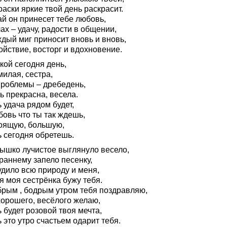
раски яркие твой день раскрасит.
ай он принесет тебе любовь,
ах – удачу, радости в общении,
ждый миг приносит вновь и вновь,
ойствие, восторг и вдохновение.
кой сегодня день,
илая, сестра,
проблемы – дребедень,
ь прекрасна, весела.
 удача рядом будет,
овь что ты так ждешь,
оящую, большую,
ь сегодня обретешь.
ышко лучистое выглянуло весело,
раннему запело песенку,
удило всю природу и меня,
 я моя сестрёнка бужу тебя.
брым , бодрым утром тебя поздравляю,
хорошего, весёлого желаю,
 будет розовой твоя мечта,
 это утро счастьем одарит тебя.