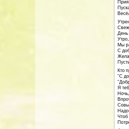
Прият
Пуск
Весё
Утрен
Свеж
День
Утро,
Мы р
С до
Желаю
Пусть
Кто п
"С д
"Доб
Я те
Ночь,
Впроч
Совы
Надо
Чтоб 
Потр