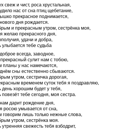
х свеж и чист, роса хрустальная,
удило нас от сна птиц щебетание,
ышко прекрасное поднимается,
нового дня рождается.
брым и прекрасным утром, сестрёнка моя,
 я желаю прекрасного дня,
получия, удачи и добра,
ь улыбается тебе судьба
доброе всегда, заводное,
 прекрасный сулит нам с тобою,
м планы у нас намечаются,
а днём сны естественно сбываются.
брым утром, сестричка дорогая,
екрасным временем суток тебя я поздравляю,
 день хорошим будет у тебя,
 повезёт тебе сегодня, моя сестра.
 нам дарит рождение дня,
я росою умывается от сна,
м говорим лишь только нежные слова,
брым утром, сестрёнка моя.
 утренняя свежесть тебя взбодрит,