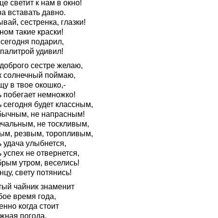
е светит к нам в окно!
а вставать давно.
вай, сестренка, глазки!
ном такие краски!
 сегодня подарил,
 палитрой удивил!
 доброго сестре желаю,
к солнечный поймаю,
у в твое окошко,-
ь побегает немножко!
 сегодня будет классным,
бычным, не напрасным!
ечальным, не тоскливым,
ым, резвым, торопливым,
 удача улыбнется,
 успех не отвернется,
брым утром, веселись!
нцу, свету потянись!
тый чайник знаменит
бое время года,
енно когда стоит
жная погода.