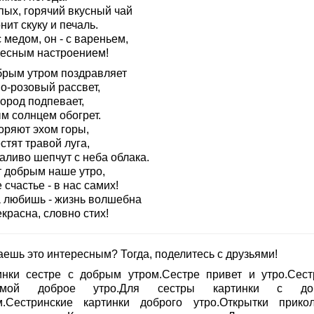
пых, горячий вкусный чай
нит скуку и печаль.
с медом, он - с вареньем,
десным настроением!
брым утром поздравляет
о-розовый рассвет,
ород подпевает,
м солнцем обогрет.
оряют эхом горы,
тят травой луга,
аливо шепчут с неба облака.
т добрым наше утро,
счастье - в нас самих!
а любишь - жизнь волшебна
красна, словно стих!
аешь это интересным? Тогда, поделитесь с друзьями!
инки сестре с добрым утром.Сестре привет и утро.Сест
имой доброе утро.Для сестры картинки с до
м.Сестринские картинки доброго утро.Открытки прико