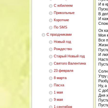
И в к
С юбилеем
Пуск
Прикольные
В дел
И ка
Короткие
Спок
По SMS
Ох ка
С праздниками
Моя м
Все 
Новый год
Жизн
Рождество
Пусть
И люб
Старый Новый год
Наст
Святого Валентина
Пуст
23 февраля
Солн
Утру 
8 марта
Разб
Пасха
Ну, а
С до
1 мая
Дня 
9 мая
Пусть
Пусть
1 сентября