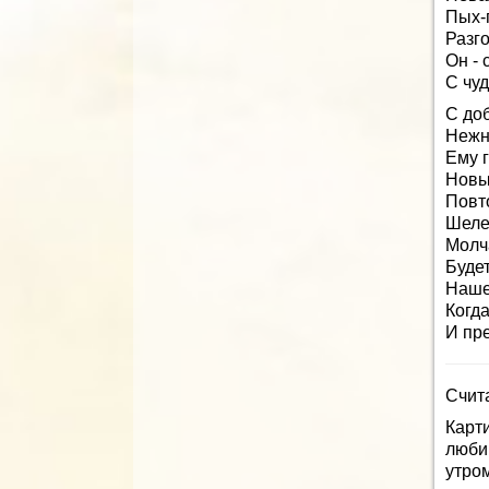
Пых-
Разго
Он - 
С чу
С до
Нежн
Ему г
Новы
Повт
Шелес
Молч
Буде
Наше 
Когд
И пре
Счит
Карт
люб
утро