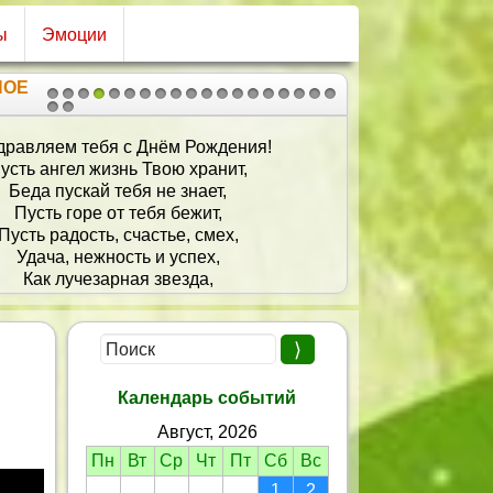
ы
Эмоции
НОЕ
1
2
3
4
5
6
7
8
9
10
11
12
13
14
15
16
17
18
19
20
21
дравляем тебя с Днём Рождения!
усть ангел жизнь Твою хранит,
Беда пускай тебя не знает,
Пусть горе от тебя бежит,
Пусть радость, счастье, смех,
Удача, нежность и успех,
Как лучезарная звезда,
Тебе сопутствует всегда.
Календарь событий
Август, 2026
Пн
Вт
Ср
Чт
Пт
Сб
Вс
1
2