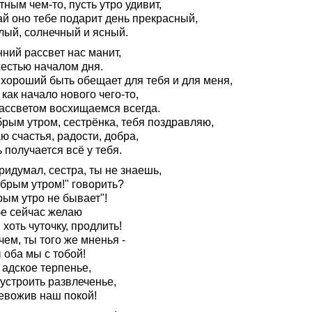
ным чем-то, пусть утро удивит,
ай оно тебе подарит день прекрасный,
лый, солнечный и ясный.
ний рассвет нас манит,
естью началом дня.
 хороший быть обещает для тебя и для меня,
 как начало нового чего-то,
ассветом восхищаемся всегда.
брым утром, сестрёнка, тебя поздравляю,
 счастья, радости, добра,
 получается всё у тебя.
ридумал, сестра, ты не знаешь,
обрым утром!" говорить?
рым утро не бывает"!
бе сейчас желаю
 хоть чуточку, продлить!
ем, ты того же мненья -
 оба мы с тобой!
 адское терпенье,
устроить развлеченье,
евожив наш покой!