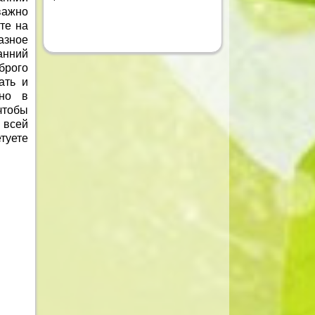
важно
те на
азное
ранний
брого
ать и
ено в
чтобы
 всей
етуете