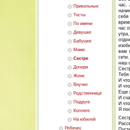
час.
Прикольные
начи
Тосты
себя
время
По имени
час 
Девушке
утра
отдо
Бабушке
изоб
Маме
вам 
сети.
Сестре
наш 
Дочери
Сестр
Тебя
Жене
И чт
Внучке
И что
Еще х
Родственнице
И сч
Подруге
И что
Я по
Коллеге
Сест
На юбилей
Рассв
Ребенку
Пуст