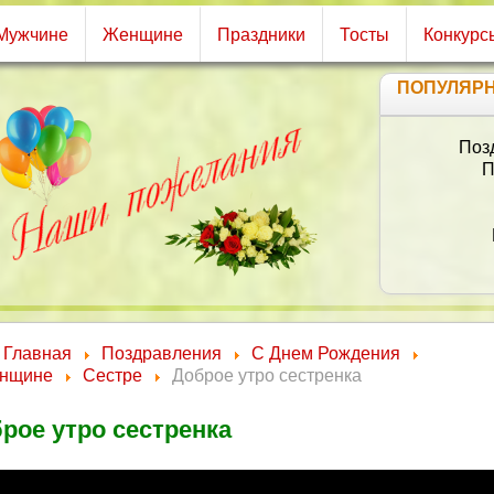
Мужчине
Женщине
Праздники
Тосты
Конкурс
ПОПУЛЯР
Поз
П
Главная
Поздравления
С Днем Рождения
нщине
Сестре
Доброе утро сестренка
рое утро сестренка