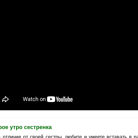
ое утро сестренка
в отличие от своей сестры, любите и умеете вставать в р