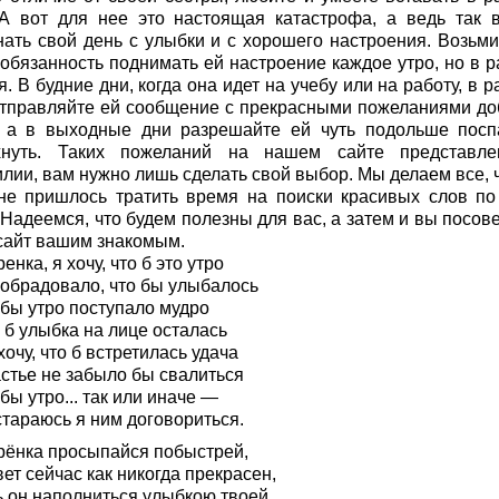
 А вот для нее это настоящая катастрофа, а ведь так 
нать свой день с улыбки и с хорошего настроения. Возьми
 обязанность поднимать ей настроение каждое утро, но в р
. В будние дни, когда она идет на учебу или на работу, в 
отправляйте ей сообщение с прекрасными пожеланиями до
, а в выходные дни разрешайте ей чуть подольше посп
хнуть. Таких пожеланий на нашем сайте представл
илии, вам нужно лишь сделать свой выбор. Мы делаем все, 
не пришлось тратить время на поиски красивых слов по
 Надеемся, что будем полезны для вас, а затем и вы посов
сайт вашим знакомым.
енка, я хочу, что б это утро
 обрадовало, что бы улыбалось
обы утро поступало мудро
 б улыбка на лице осталась
очу, что б встретилась удача
астье не забыло бы свалиться
бы утро... так или иначе —
стараюсь я ним договориться.
рёнка просыпайся побыстрей,
ет сейчас как никогда прекрасен,
ь он наполниться улыбкою твоей,