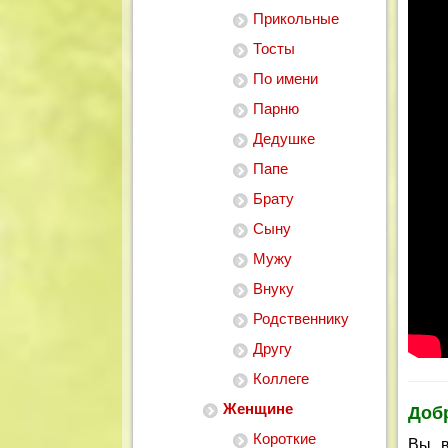
Прикольные
Тосты
По имени
Парню
Дедушке
Папе
Брату
Сыну
Мужу
Внуку
Родственнику
Другу
Коллеге
Женщине
Добр
Короткие
Вы, 