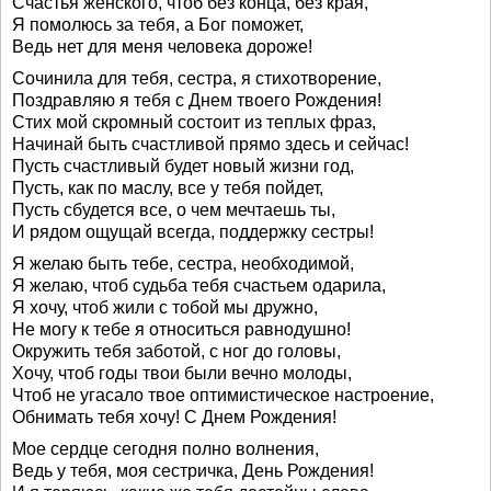
Счастья женского, чтоб без конца, без края,
Я помолюсь за тебя, а Бог поможет,
Ведь нет для меня человека дороже!
Сочинила для тебя, сестра, я стихотворение,
Поздравляю я тебя с Днем твоего Рождения!
Стих мой скромный состоит из теплых фраз,
Начинай быть счастливой прямо здесь и сейчас!
Пусть счастливый будет новый жизни год,
Пусть, как по маслу, все у тебя пойдет,
Пусть сбудется все, о чем мечтаешь ты,
И рядом ощущай всегда, поддержку сестры!
Я желаю быть тебе, сестра, необходимой,
Я желаю, чтоб судьба тебя счастьем одарила,
Я хочу, чтоб жили с тобой мы дружно,
Не могу к тебе я относиться равнодушно!
Окружить тебя заботой, с ног до головы,
Хочу, чтоб годы твои были вечно молоды,
Чтоб не угасало твое оптимистическое настроение,
Обнимать тебя хочу! С Днем Рождения!
Мое сердце сегодня полно волнения,
Ведь у тебя, моя сестричка, День Рождения!