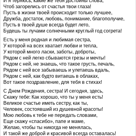
И я теряюсь, какие же тебя достойны слова,
Чтоб загорелись от счастья твои глаза!
Пусть в жизни твоей происходит только лучшее,
Дружба, достаток, любовь, понимание, благополучие,
Пусть в твоей душе всегда будет лето,
Будешь ты лучами солнечными круглый год согрета!
Есть у меня родная и любимая сестра,
У которой на всех хватает любви и тепла,
У которой много ласки, заботы, доброты,
Рядом с ней легко сбываются грезы и мечты!
Рядом с ней, не знаешь, что такое грусть, печаль,
Рядом с ней все забываешь и улетаешь вдаль,
Рядом с ней, как будто витаешь в облаках,
Вот такое поздравление, для тебя в стихах!
С Днем Рождения, сестра! И сегодня, здесь,
Скажу тебе: Как хорошо, что ты у меня есть!
Великое счастье иметь сестру, как ты,
Человек, состоявший из душевной красоты!
Мою любовь к тебе не передать словами,
Еще скажу «спасибо», папе и маме,
Желаю, чтобы ты никогда не менялась,
И такой же доброй и красивой всегда оставалась!