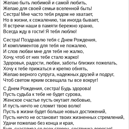
Желаю быть любимой и самой любить,
Желаю для своей семьи вселенной быть!
Сестра! Мне часто тебя рядом не хватает,
Но в жизни, к сожалению, так иногда бывает,
Я встречи наши в памяти бережно храню,
Всегда жду в гости! Я тебя люблю!
Сестра! Поздравлю тебя с Днем Рождения,
И комплиментов для тебя не пожалею,
И слов любви мне для тебя не жалко,
Хочу, чтоб от них тебе стало жарко!
Здоровья, радости, любви, заботы близких пожелать,
Хочу к тебе прижаться и крепко обнять,
Желаю верного супруга, надежных друзей и подруг,
Чтоб светом ярким освещала ты все вокруг!
С Днем Рождения, сестра! Будь здорова!
Пусть судьба к тебе не будет сурова,
Женское счастье пусть окутает любовью,
И пусть ничто не сломит твою волю!
Пусть в жизни будет больше новых достижений,
Пусть ничто не остановит твоих жизненных стремлений,
Удачи пожелаю без конца и края,
Будь счастлива со всех сторон, сестричка дорогая!