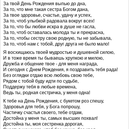
За твой День Рождения выпью до дна,
За то, что мне такая сестра Богом дана,
За твое здоровье, счастье, удачу и успех,
За то, чтоб улыбкой радовала вокруг всех!
За то, что бы любви искра в душе не гасла,
За то, чтоб оставалась молода ты и прекрасна,
За то, чтобы сестру свою родную, ты не забывала,
За то, чтоб нам с тобой, друг друга не было мало!
Я восхищаюсь твоей мудростью и душевной силою,
И в тоже время ты бываешь хрупкою и милою,
Дружба и общение твое - для меня награда,
И сегодня с Днем Рождения, я поздравить тебя рада!
Без оглядки отдаю всю любовь свою тебе,
Рядом с тобой буду идти по судьбе,
Поддержу тебя в любые времена,
Ведь ты, родная сестричка, у меня одна!
К тебе на День Рождения, с букетом роз спешу,
Здоровья для тебя, у Бога попрошу,
Частичку счастья своего, тебе отдам,
Достойна у меня ты, самых высших похвал!
Достойна ты, моя сестренка дорогая,