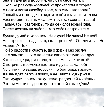
Значит думал и порочил, яму сам себе копал?
Сколько раз судьбу-злодейку проклял ты и укорил,
А потом искал лазейку в том, что сам наговорил?
Тонкий мир - он где-то рядом, в нём и мысли, и слова
Расцветают пышным садом, прут, как сорная трава!
Тары-бары, разговоры, то да сё - словесный хлам!
После лезешь на заборы, что себе настроил сам!
Лучше думай о хорошем. Не скули! Не злись! Не ной!
Не трясись над каждым грошем! Отвлекись! Не
можешь? Пой!
Пой о радости и счастье, да о жизни без разлук!
Сам заметишь, что ненастье как-то отступило вдруг.
Как-то чище рядом стало, что-то меньше не везёт,
Смотришь: времечко настало и душа сама поёт!
Мыслями не вьёшь веревки, не болтаешь языком,
Жизнь идёт легко и ловко, а не мчится кувырком!
Так, мудрея понемножку, легче, радостней живёшь -
Это ты мостишь дорожку, по которой сам идёшь!