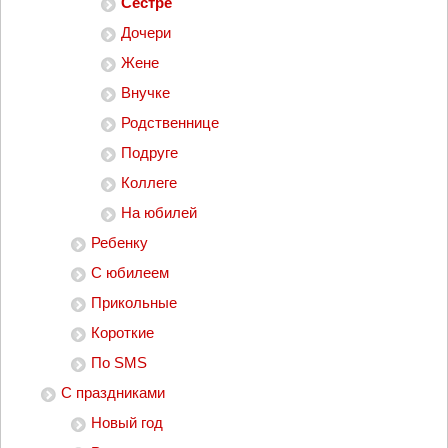
Сестре
Дочери
Жене
Внучке
Родственнице
Подруге
Коллеге
На юбилей
Ребенку
С юбилеем
Прикольные
Короткие
По SMS
С праздниками
Новый год