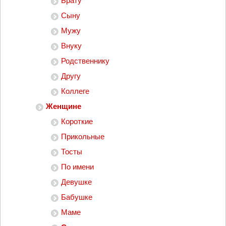
Брату
Сыну
Мужу
Внуку
Родственнику
Другу
Коллеге
Женщине
Короткие
Прикольные
Тосты
По имени
Девушке
Бабушке
Маме