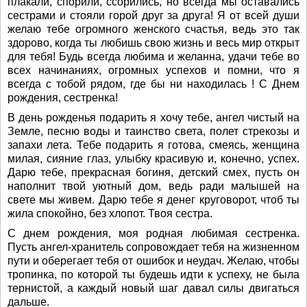
плакали, спорили, ссорились, но всегда мы оставались
сестрами и стояли горой друг за друга! Я от всей души
желаю тебе огромного женского счастья, ведь это так
здорово, когда ты любишь свою жизнь и весь мир открыт
для тебя! Будь всегда любима и желанна, удачи тебе во
всех начинаниях, огромных успехов и помни, что я
всегда с тобой рядом, где бы ни находилась ! С Днем
рождения, сестренка!
В день рожденья подарить я хочу тебе, ангел чистый на
Земле, песню воды и таинство света, полет стрекозы и
запахи лета. Тебе подарить я готова, смеясь, женщина
милая, сияние глаз, улыбку красивую и, конечно, успех.
Дарю тебе, прекрасная богиня, детский смех, пусть он
наполнит твой уютный дом, ведь ради малышей на
свете мы живем. Дарю тебе я денег круговорот, чтоб ты
жила спокойно, без хлопот. Твоя сестра.
С днем рождения, моя родная любимая сестренка.
Пусть ангел-хранитель сопровождает тебя на жизненном
пути и оберегает тебя от ошибок и неудач. Желаю, чтобы
тропинка, по которой ты будешь идти к успеху, не была
тернистой, а каждый новый шаг давал силы двигаться
дальше.