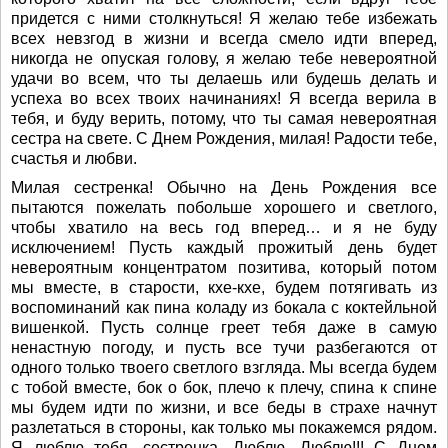
придется с ними столкнуться! Я желаю тебе избежать
всех невзгод в жизни и всегда смело идти вперед,
никогда не опуская голову, я желаю тебе невероятной
удачи во всем, что ты делаешь или будешь делать и
успеха во всех твоих начинаниях! Я всегда верила в
тебя, и буду верить, потому, что ты самая невероятная
сестра на свете. С Днем Рождения, милая! Радости тебе,
счастья и любви.
Милая сестренка! Обычно на День Рождения все
пытаются пожелать побольше хорошего и светлого,
чтобы хватило на весь год вперед… и я не буду
исключением! Пусть каждый прожитый день будет
невероятным концентратом позитива, который потом
мы вместе, в старости, кхе-кхе, будем потягивать из
воспоминаний как пина коладу из бокала с коктейльной
вишенкой. Пусть солнце греет тебя даже в самую
ненастную погоду, и пусть все тучи разбегаются от
одного только твоего светлого взгляда. Мы всегда будем
с тобой вместе, бок о бок, плечо к плечу, спина к спине
мы будем идти по жизни, и все беды в страхе начнут
разлетаться в стороны, как только мы покажемся рядом.
Я люблю тебя, сестренка. Люблю. Люблю!!! С Днем