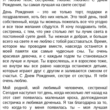
Рождения, ты самая лучшая на свете сестра!
День Рождения – это не только торт, подарки и
поздравления, хоть без них нельзя. Это твой день, твой
собственный, когда ты можешь пожелать все что угодно
и все твои желания сбудутся. Я хочу поздравить тебя,
сестренка, с тем, что уже столько лет ты лучик света в
постоянной суете дней. Ты нежная и добрая, и больше
всего на свете я не люблю с тобой расставаться. Время,
которое мы проводим вместе, навсегда останется в
моей памяти как самые чудесные сны. Ты очень
красивая девочка, и с каждым годом ты становишься
все лучше и лучше. Ты взрослеешь, и я взрослею тоже,
но внутри мы все равно навсегда останемся детьми,
которые играют друг с другом и заливаются смехом от
счастья. С Днем Рождения, сестре от сестры. Я тебя
очень люблю.
Мой родной, мой любимый человечек, сестренка!
Сегодня наступил тот день, когда несколько лет назад на
этот свет появилась маленькая кроха, долгожданная
сестричка и любимая доченька. Я так благодарна за то,
что когда-то у меня появилась ты – моя лучшая