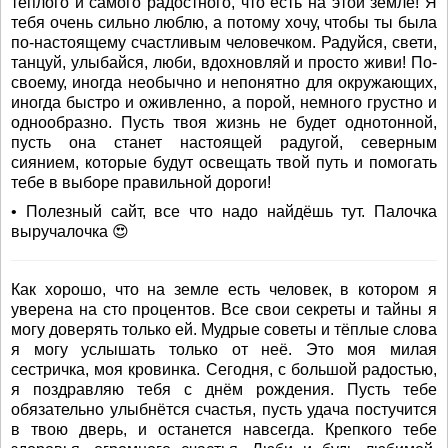
теплого и самого радостного, что есть на этой земле! Я
тебя очень сильно люблю, а потому хочу, чтобы ты была
по-настоящему счастливым человечком. Радуйся, свети,
танцуй, улыбайся, люби, вдохновляй и просто живи! По-
своему, иногда необычно и непонятно для окружающих,
иногда быстро и оживленно, а порой, немного грустно и
однообразно. Пусть твоя жизнь не будет однотонной,
пусть она станет настоящей радугой, северным
сиянием, которые будут освещать твой путь и помогать
тебе в выборе правильной дороги!
• Полезный сайт, все что надо найдёшь тут. Палочка
выручалочка 😍
Как хорошо, что на земле есть человек, в котором я
уверена на сто процентов. Все свои секреты и тайны я
могу доверять только ей. Мудрые советы и тёплые слова
я могу услышать только от неё. Это моя милая
сестричка, моя кровинка. Сегодня, с большой радостью,
я поздравляю тебя с днём рождения. Пусть тебе
обязательно улыбнётся счастья, пусть удача постучится
в твою дверь, и останется навсегда. Крепкого тебе