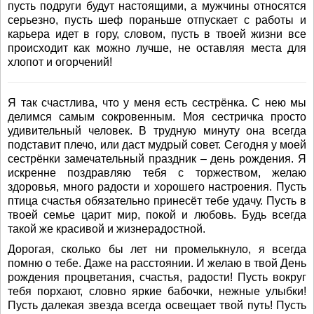
пусть подруги будут настоящими, а мужчины относятся
серьезно, пусть шеф пораньше отпускает с работы и
карьера идет в гору, словом, пусть в твоей жизни все
происходит как можно лучше, не оставляя места для
хлопот и огорчений!
Я так счастлива, что у меня есть сестрёнка. С нею мы
делимся самым сокровенным. Моя сестричка просто
удивительный человек. В трудную минуту она всегда
подставит плечо, или даст мудрый совет. Сегодня у моей
сестрёнки замечательный праздник – день рождения. Я
искренне поздравляю тебя с торжеством, желаю
здоровья, много радости и хорошего настроения. Пусть
птица счастья обязательно принесёт тебе удачу. Пусть в
твоей семье царит мир, покой и любовь. Будь всегда
такой же красивой и жизнерадостной.
Дорогая, сколько бы лет ни промелькнуло, я всегда
помню о тебе. Даже на расстоянии. И желаю в твой День
рождения процветания, счастья, радости! Пусть вокруг
тебя порхают, словно яркие бабочки, нежные улыбки!
Пусть далекая звезда всегда освещает твой путь! Пусть