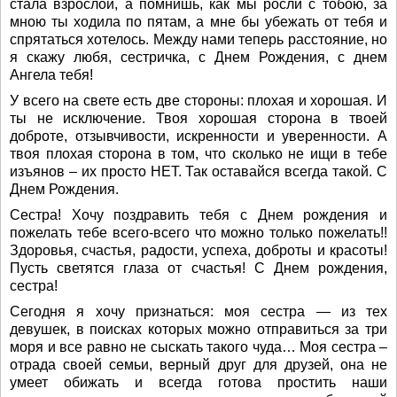
стала взрослой, а помнишь, как мы росли с тобою, за
мною ты ходила по пятам, а мне бы убежать от тебя и
спрятаться хотелось. Между нами теперь расстояние, но
я скажу любя, сестричка, с Днем Рождения, с днем
Ангела тебя!
У всего на свете есть две стороны: плохая и хорошая. И
ты не исключение. Твоя хорошая сторона в твоей
доброте, отзывчивости, искренности и уверенности. А
твоя плохая сторона в том, что сколько не ищи в тебе
изъянов – их просто НЕТ. Так оставайся всегда такой. С
Днем Рождения.
Сестра! Хочу поздравить тебя с Днем рождения и
пожелать тебе всего-всего что можно только пожелать!!
Здоровья, счастья, радости, успеха, доброты и красоты!
Пусть светятся глаза от счастья! С Днем рождения,
сестра!
Сегодня я хочу признаться: моя сестра — из тех
девушек, в поисках которых можно отправиться за три
моря и все равно не сыскать такого чуда… Моя сестра –
отрада своей семьи, верный друг для друзей, она не
умеет обижать и всегда готова простить наши