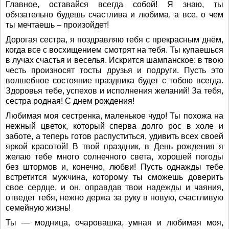
Главное, оставайся всегда собой! Я знаю, ты
обязательно будешь счастлива и любима, а все, о чем
ты мечтаешь – произойдет!
Дорогая сестра, я поздравляю тебя с прекрасным днём,
когда все с восхищением смотрят на тебя. Ты купаешься
в лучах счастья и веселья. Искрится шампанское: в твою
честь произносят тосты друзья и подруги. Пусть это
волшебное состояние праздника будет с тобою всегда.
Здоровья тебе, успехов и исполнения желаний! За тебя,
сестра родная! С днем рождения!
Любимая моя сестренка, маленькое чудо! Ты похожа на
нежный цветок, который сперва долго рос в холе и
заботе, а теперь готов распуститься, удивить всех своей
яркой красотой! В твой праздник, в День рождения я
желаю тебе много солнечного света, хорошей погоды
без штормов и, конечно, любви! Пусть однажды тебе
встретится мужчина, которому ты сможешь доверить
свое сердце, и он, оправдав твои надежды и чаяния,
отведет тебя, нежно держа за руку в новую, счастливую
семейную жизнь!
Ты — модница, очаровашка, умная и любимая моя,