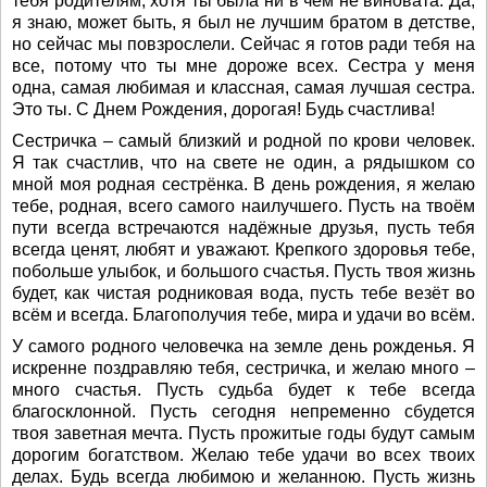
тебя родителям, хотя ты была ни в чем не виновата. Да,
я знаю, может быть, я был не лучшим братом в детстве,
но сейчас мы повзрослели. Сейчас я готов ради тебя на
все, потому что ты мне дороже всех. Сестра у меня
одна, самая любимая и классная, самая лучшая сестра.
Это ты. С Днем Рождения, дорогая! Будь счастлива!
Сестричка – самый близкий и родной по крови человек.
Я так счастлив, что на свете не один, а рядышком со
мной моя родная сестрёнка. В день рождения, я желаю
тебе, родная, всего самого наилучшего. Пусть на твоём
пути всегда встречаются надёжные друзья, пусть тебя
всегда ценят, любят и уважают. Крепкого здоровья тебе,
побольше улыбок, и большого счастья. Пусть твоя жизнь
будет, как чистая родниковая вода, пусть тебе везёт во
всём и всегда. Благополучия тебе, мира и удачи во всём.
У самого родного человечка на земле день рожденья. Я
искренне поздравляю тебя, сестричка, и желаю много –
много счастья. Пусть судьба будет к тебе всегда
благосклонной. Пусть сегодня непременно сбудется
твоя заветная мечта. Пусть прожитые годы будут самым
дорогим богатством. Желаю тебе удачи во всех твоих
делах. Будь всегда любимою и желанною. Пусть жизнь