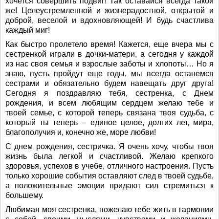
хочется совершить подвиг! Так оставайся всегда такой
же! Целеустремленной и жизнерадостной, открытой и
доброй, веселой и вдохновляющей! И будь счастлива
каждый миг!
Как быстро пролетело время! Кажется, еще вчера мы с
сестренкой играли в дочки-матери, а сегодня у каждой
из нас своя семья и взрослые заботы и хлопоты… Но я
знаю, пусть пройдут еще годы, мы всегда останемся
сестрами и обязательно будем навещать друг друга!
Сегодня я поздравляю тебя, сестренка, с Днем
рождения, и всем любящим сердцем желаю тебе и
твоей семье, с которой теперь связана твоя судьба, с
который ты теперь – единое целое, долгих лет, мира,
благополучия и, конечно же, море любви!
С днем рождения, сестричка. Я очень хочу, чтобы твоя
жизнь была легкой и счастливой. Желаю крепкого
здоровья, успехов в учебе, отличного настроения. Пусть
только хорошие события оставляют след в твоей судьбе,
а положительные эмоции придают сил стремиться к
большему.
Любимая моя сестренка, пожелаю тебе жить в гармонии