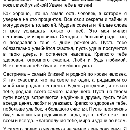
кокетливой улыбкой! Удачи тебе в жизни!
Как хорошо, что на земле есть человек, в котором я
уверена на сто процентов. Все свои секреты и тайны я
могу доверять только ей. Мудрые советы и тёплые слова
я могу услышать только от неё. Это моя милая
сестричка, моя кровинка. Сегодня, с большой радостью,
я поздравляю тебя с днём рождения. Пусть тебе
обязательно улыбнётся счастья, пусть удача постучится
в твою дверь, и останется навсегда. Крепкого тебе
здоровья, огромного счастья. Люби и будь любимой.
Всех земных тебе благ и семейного уюта.
Сестричка – самый близкий и родной по крови человек.
Я так счастлив, что на свете не один, а рядышком со
мной моя родная сестрёнка. В день рождения, я желаю
тебе, родная, всего самого наилучшего. Пусть на твоём
пути всегда встречаются надёжные друзья, пусть тебя
всегда ценят, любят и уважают. Крепкого здоровья тебе,
побольше улыбок, и большого счастья. Пусть твоя жизнь
будет, как чистая родниковая вода, пусть тебе везёт во
всём и всегда. Благополучия тебе, мира и удачи во всём.
У самого родного человечка на земле день рожденья. Я