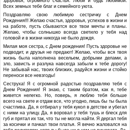
здоровья, огромного счастья. Люби и будь любимой.
Всех земных тебе благ и семейного уюта.
Поздравляю свою любимую сестричку с Днем
Рождения!!! Желаю счастья, здоровья, успехов в жизни и
на работе, пусть сбываются все твои мечты и планы.
Желаю, чтобы солнышко всегда светило у тебя над
головой и в жизни никогда не было дождя.
Милая моя сестра, с Днем рождения! Пусть здоровье не
подводит, и друзья не предают! Желаю, чтобы вся твоя
жизнь была наполнена весельем, добрыми делами, а
зло, зависть и разлука навсегда забыли к тебе дорогу!
Не забывай нас, твоих близких, радуйся жизни и стойко
переноси все невзгоды!
Сеструха! Я с огромной радостью поздравляю тебя с
Днем Рождения! Я знаю, с таким братом, как я, тебе
живется нелегко. Но, поверь, я люблю тебя больше
всего на свете и отдам все, что угодно, лишь бы ты была
счастлива. Да, я отбирал у тебя кукол в детстве и убегал
с ними на улицу. Да, я воровал у тебя тушь и блеск для
губ и прятал их так, что ты не могла найти. Я дергал тебя
за косички и пачкал твои платья. Я вечно жаловался на