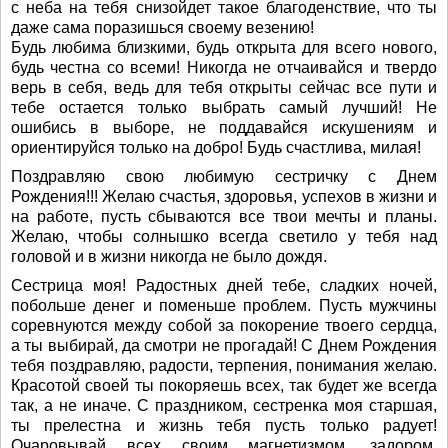
с неба на тебя снизойдет такое благоденствие, что ты
даже сама поразишься своему везению!
Будь любима близкими, будь открыта для всего нового,
будь честна со всеми! Никогда не отчаивайся и твердо
верь в себя, ведь для тебя открыты сейчас все пути и
тебе остается только выбрать самый лучший! Не
ошибись в выборе, не поддавайся искушениям и
ориентируйся только на добро! Будь счастлива, милая!
Поздравляю свою любимую сестричку с Днем
Рождения!!! Желаю счастья, здоровья, успехов в жизни и
на работе, пусть сбываются все твои мечты и планы.
Желаю, чтобы солнышко всегда светило у тебя над
головой и в жизни никогда не было дождя.
Сестрица моя! Радостных дней тебе, сладких ночей,
побольше денег и поменьше проблем. Пусть мужчины
соревнуются между собой за покорение твоего сердца,
а ты выбирай, да смотри не прогадай! С Днем Рождения
тебя поздравляю, радости, терпения, понимания желаю.
Красотой своей ты покоряешь всех, так будет же всегда
так, а не иначе. С праздником, сестренка моя старшая,
ты прелестна и жизнь тебя пусть только радует!
Очаровывай всех своим магнетизмом, задором,