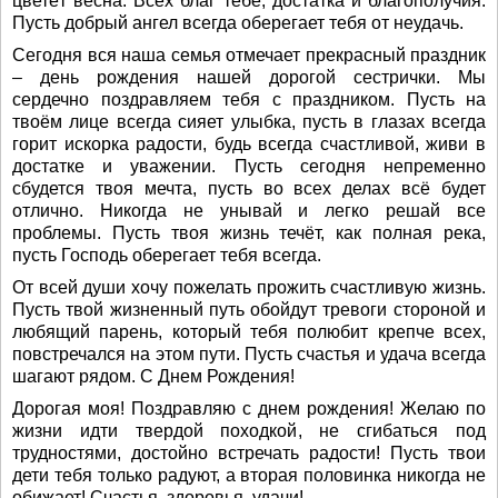
цветёт весна. Всех благ тебе, достатка и благополучия.
Пусть добрый ангел всегда оберегает тебя от неудачь.
Сегодня вся наша семья отмечает прекрасный праздник
– день рождения нашей дорогой сестрички. Мы
сердечно поздравляем тебя с праздником. Пусть на
твоём лице всегда сияет улыбка, пусть в глазах всегда
горит искорка радости, будь всегда счастливой, живи в
достатке и уважении. Пусть сегодня непременно
сбудется твоя мечта, пусть во всех делах всё будет
отлично. Никогда не унывай и легко решай все
проблемы. Пусть твоя жизнь течёт, как полная река,
пусть Господь оберегает тебя всегда.
От всей души хочу пожелать прожить счастливую жизнь.
Пусть твой жизненный путь обойдут тревоги стороной и
любящий парень, который тебя полюбит крепче всех,
повстречался на этом пути. Пусть счастья и удача всегда
шагают рядом. С Днем Рождения!
Дорогая моя! Поздравляю с днем рождения! Желаю по
жизни идти твердой походкой, не сгибаться под
трудностями, достойно встречать радости! Пусть твои
дети тебя только радуют, а вторая половинка никогда не
обижает! Счастья, здоровья, удачи!