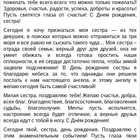
пожелать тебе всего-всего что можно только пожелать!!
Здоровья, счастья, радости, успеха, доброты и красоты!
Пусть светятся глаза от счастья! С Днем рождения,
сестра!
Сегодня я хочу признаться: моя сестра — из тех
девушек, в поисках которых можно отправиться за три
моря и все равно не сыскать такого чуда… Моя сестра –
отрада своей семьи, верный друг для друзей, она не
умеет обижать и всегда готова простить наши
оплошности, в ее сердце достаточно тепла, чтобы зимой
зацвели подснежники! В День рождения сестры я
благодарю небеса за то, что однажды они решили
послать к нам настоящего ангела, и этому ангелу я
желаю сегодня быть самой счастливой!
Милая сестра, поздравляю тебя! Желаю счастья, добра,
всех благ: благоденствия, благосостояния, благоволения
судьбы, благополучия. Мечты пусть исполнятся,
настроение всегда будет отличное, а верные друзья
всегда идут с тобой в ногу. С Днём рождения!
Сегодня твой, сестра, день рождения. Поздравляю с
этим знаменательным событием! Пусть глаза твои