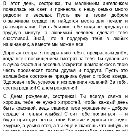
В этот день, сестричка, ты маленьким ангелочком
появилась на свет и принесла в нашу семью много
радости и веселья. Пусть же в твоем добром
отзывчивом сердце не найдется места для печали и
разочарования. Пусть близкие тебе люди не предадут в
трудную минуту, а любимый человек сделает тебя
счастливой. Знай, что я поддержу тебя в любых
начинаниях, а вместе мы можем все.
Дорогая сестра, я поздравляю тебя с прекрасным днём,
когда все с восхищением смотрят на тебя. Ты купаешься
в лучах счастья и веселья. Искрится шампанское: в твою
честь произносят тосты друзья и подруги. Пусть это
волшебное состояние праздника будет с тобою всегда.
Здоровья тебе, успехов и исполнения желаний! За тебя,
сестра родная! С днем рождения!
С Днем рождения, сестренка! Ты всегда свежа и
хороша, тебе не нужно хитростей, чтобы каждый день
быть красивой, ведь главное твое украшение – доброе
сердце и теплая улыбка! Стоит тебе появиться — и
будто приходит весна: твои близкие и друзья не сидят
хмурые, а улыбаются, а ты еще и скажешь что-нибудь, и