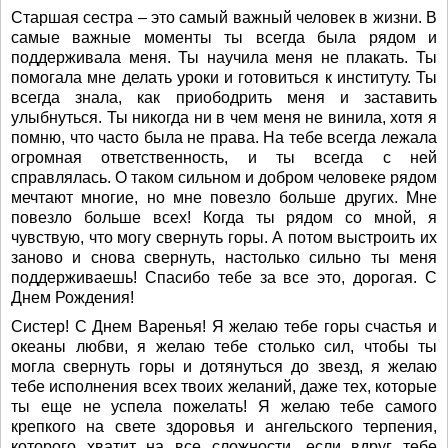
Старшая сестра – это самый важный человек в жизни. В
самые важные моменты ты всегда была рядом и
поддерживала меня. Ты научила меня не плакать. Ты
помогала мне делать уроки и готовиться к институту. Ты
всегда знала, как приободрить меня и заставить
улыбнуться. Ты никогда ни в чем меня не винила, хотя я
помню, что часто была не права. На тебе всегда лежала
огромная ответственность, и ты всегда с ней
справлялась. О таком сильном и добром человеке рядом
мечтают многие, но мне повезло больше других. Мне
повезло больше всех! Когда ты рядом со мной, я
чувствую, что могу свернуть горы. А потом выстроить их
заново и снова свернуть, настолько сильно ты меня
поддерживаешь! Спасибо тебе за все это, дорогая. С
Днем Рождения!
Систер! С Днем Варенья! Я желаю тебе горы счастья и
океаны любви, я желаю тебе столько сил, чтобы ты
могла свернуть горы и дотянуться до звезд, я желаю
тебе исполнения всех твоих желаний, даже тех, которые
ты еще не успела пожелать! Я желаю тебе самого
крепкого на свете здоровья и ангельского терпения,
которого хватит на все сложности, если вдруг тебе