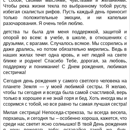
с собой, своими мыслями, чувствами и желаниями.
Чтобы река жизни текла по выбранному тобой руслу,
избегая скалистых рифов. Пусть каждый день приносит
только положительные эмоции, и ни капельки
разочарования. Я очень тебя люблю.
детства ты была для меня поддержкой, защитой и
опорой во всем: в учебе, в школе, в отношениях с
друзьями, с врагами. Случалось всякое. Мы ссорились и
даже дрались, но потом обязательно мирились. Ведь в
наших жилах течет одна кровь, и нет людей на свете
ближе и роднее! Спасибо Тебе, дорогая, за любовь,
поддержку и понимание! С Днем рождения, любимая
сестричка!
Сегодня день рождения у самого светлого человека на
планете Земля — у моей любимой сестры. Я желаю,
чтобы ты сегодня и всегда была самой счастливой, верь
только в хорошее и не знай горя и бед. Хоть иногда мы и
ссоримся с тобой, но все равно ты самая лучшая сестра!
Милая сестрица! Непоседа-стрекоза, ты всегда весела,
порхаешь, и сегодня ты – особенно хороша, кажется, что
среди нас светит ясно солнышко! В твой День рождения
я хочу пожелать тебе: оставайся такой же, будь