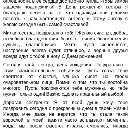
оплошности, в ее сердце достаточно тепла, чтобы зимой
зацвели подснежники! В День рождения сестры я
благодарю небеса за то, что однажды они решили
послать к нам настоящего ангела, и этому ангелу я
желаю сегодня быть самой счастливой!
Милая сестра, поздравляю тебя! Желаю счастья, добра,
всех благ: благоденствия, благосостояния, благоволения
судьбы, благополучия. Мечты пусть исполнятся,
настроение всегда будет отличное, а верные друзья
всегда идут с тобой в ногу. С Днём рождения!
Сегодня твой, сестра, день рождения. Поздравляю с
этим знаменательным событием! Пусть глаза твои
светятся от счастья, улыбка сияет на твоём
очаровательном лице! Помни о том, что ты достойна
многого! Пусть поклоняются тебе мужчины, но тебе
нужен только один! Важно сделать правильный выбор!
Дорогая сестренка! Я от всей души хочу тебя
поздравить сегодня с прекрасным днем в твоей жизни!
Иногда мне даже не верится, что ты стала такой
взрослой; в моей памяти часто всплывают моменты,
когда мы росли вместе: играли, смеялись, иногда