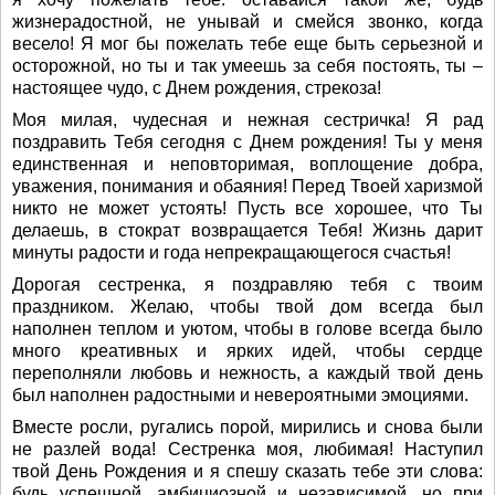
жизнерадостной, не унывай и смейся звонко, когда
весело! Я мог бы пожелать тебе еще быть серьезной и
осторожной, но ты и так умеешь за себя постоять, ты –
настоящее чудо, с Днем рождения, стрекоза!
Моя милая, чудесная и нежная сестричка! Я рад
поздравить Тебя сегодня с Днем рождения! Ты у меня
единственная и неповторимая, воплощение добра,
уважения, понимания и обаяния! Перед Твоей харизмой
никто не может устоять! Пусть все хорошее, что Ты
делаешь, в стократ возвращается Тебя! Жизнь дарит
минуты радости и года непрекращающегося счастья!
Дорогая сестренка, я поздравляю тебя с твоим
праздником. Желаю, чтобы твой дом всегда был
наполнен теплом и уютом, чтобы в голове всегда было
много креативных и ярких идей, чтобы сердце
переполняли любовь и нежность, а каждый твой день
был наполнен радостными и невероятными эмоциями.
Вместе росли, ругались порой, мирились и снова были
не разлей вода! Сестренка моя, любимая! Наступил
твой День Рождения и я спешу сказать тебе эти слова:
будь успешной, амбициозной и независимой, но при