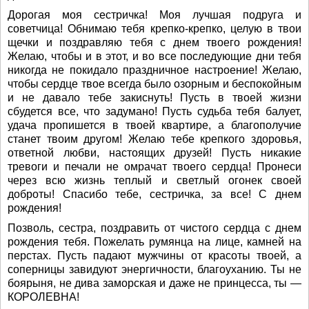
Дорогая моя сестричка! Моя лучшая подруга и
советчица! Обнимаю тебя крепко-крепко, целую в твои
щечки и поздравляю тебя с днем твоего рождения!
Желаю, чтобы и в этот, и во все последующие дни тебя
никогда не покидало праздничное настроение! Желаю,
чтобы сердце твое всегда было озорным и беспокойным
и не давало тебе закиснуть! Пусть в твоей жизни
сбудется все, что задумано! Пусть судьба тебя балует,
удача пропишется в твоей квартире, а благополучие
станет твоим другом! Желаю тебе крепкого здоровья,
ответной любви, настоящих друзей! Пусть никакие
тревоги и печали не омрачат твоего сердца! Пронеси
через всю жизнь теплый и светлый огонек своей
доброты! Спасибо тебе, сестричка, за все! С днем
рождения!
Позволь, сестра, поздравить от чистого сердца с днем
рождения тебя. Пожелать румянца на лице, камней на
перстах. Пусть падают мужчины от красоты твоей, а
соперницы завидуют энергичности, благоуханию. Ты не
боярыня, не дива заморская и даже не принцесса, ты —
КОРОЛЕВНА!