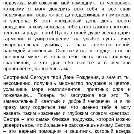
подружка, мой союзник, мой помощник, тот человечек,
которому я могу доверить всю себя и все свои
переживания, ведь ты всегда поддержишь и поможешь,
я уверена. В этот прекрасный день, день твоего
рождения, я хочу пожелать тебе всего самого светлого,
теплого и радостного! Пусть в твоей душе всегда царит
гармония и умиротворение, на улыбке пусть сияет
очаровательная улыбка, а глаза светятся верой,
надеждой и любовью. Счастье у нас в сердце, а не во
внешнем мире. Я желаю тебе быть по-настоящему
счастливой, а что для тебя счастье и в чем оно
проявляется, ты знаешь сама.
Сестренка! Сегодня твой День Рождения, а значит, ты,
несомненно, получишь множество подарков и цветов,
услышишь море комплиментов, приятных слов и
пожеланий… Поверь, ты заслужила все это! Ты
замечательный, светлый и добрый человечек, и я по
праву могу гордиться тем, что именно тебя я могу
назвать таким красивым и глубоким словом «сестра».
Сестра – это самая близкая подружка, которой можно
доверить все, что больше не расскажешь никому. Сестра
– это верный помощник и защитник, который всегда