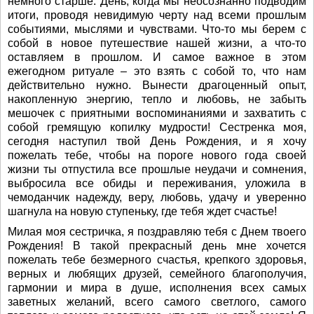
немного старше. День, когда мы неосознанно подводим
итоги, проводя невидимую черту над всеми прошлым
событиями, мыслями и чувствами. Что-то мы берем с
собой в новое путешествие нашей жизни, а что-то
оставляем в прошлом. И самое важное в этом
ежегодном ритуале – это взять с собой то, что нам
действительно нужно. Вынести драгоценный опыт,
накопленную энергию, тепло и любовь, не забыть
мешочек с приятными воспоминаниями и захватить с
собой гремящую копилку мудрости! Сестренка моя,
сегодня наступил твой День Рождения, и я хочу
пожелать тебе, чтобы на пороге нового года своей
жизни ты отпустила все прошлые неудачи и сомнения,
выбросила все обиды и переживания, уложила в
чемоданчик надежду, веру, любовь, удачу и уверенно
шагнула на новую ступеньку, где тебя ждет счастье!
Милая моя сестричка, я поздравляю тебя с Днем твоего
Рождения! В такой прекрасный день мне хочется
пожелать тебе безмерного счастья, крепкого здоровья,
верных и любящих друзей, семейного благополучия,
гармонии и мира в душе, исполнения всех самых
заветных желаний, всего самого светлого, самого