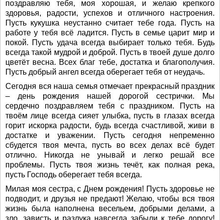
поздравляю тебя, моя хорошая, и желаю крепкого
здоровья, радости, успехов и отличного настроения.
Пусть кукушка неустанно считает тебе года. Пусть на
работе у тебя всё ладится. Пусть в семье царит мир и
покой. Пусть удача всегда выбирает только тебя. Будь
всегда такой мудрой и доброй. Пусть в твоей душе долго
цветёт весна. Всех благ тебе, достатка и благополучия.
Пусть добрый ангел всегда оберегает тебя от неудачь.
Сегодня вся наша семья отмечает прекрасный праздник
– день рождения нашей дорогой сестрички. Мы
сердечно поздравляем тебя с праздником. Пусть на
твоём лице всегда сияет улыбка, пусть в глазах всегда
горит искорка радости, будь всегда счастливой, живи в
достатке и уважении. Пусть сегодня непременно
сбудется твоя мечта, пусть во всех делах всё будет
отлично. Никогда не унывай и легко решай все
проблемы. Пусть твоя жизнь течёт, как полная река,
пусть Господь оберегает тебя всегда.
Милая моя сестра, с Днем рождения! Пусть здоровье не
подводит, и друзья не предают! Желаю, чтобы вся твоя
жизнь была наполнена весельем, добрыми делами, а
зло, зависть и разлука навсегда забыли к тебе дорогу!