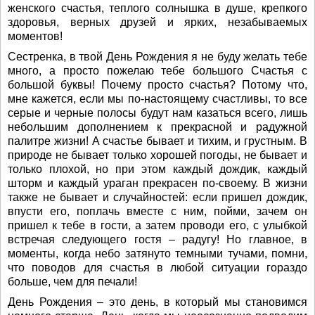
женского счастья, теплого солнышка в душе, крепкого
здоровья, верных друзей и ярких, незабываемых
моментов!
Сестренка, в твой День Рождения я не буду желать тебе
много, а просто пожелаю тебе большого Счастья с
большой буквы! Почему просто счастья? Потому что,
мне кажется, если мы по-настоящему счастливы, то все
серые и черные полосы будут нам казаться всего, лишь
небольшим дополнением к прекрасной и радужной
палитре жизни! А счастье бывает и тихим, и грустным. В
природе не бывает только хорошей погоды, не бывает и
только плохой, но при этом каждый дождик, каждый
шторм и каждый ураган прекрасен по-своему. В жизни
также не бывает и случайностей: если пришел дождик,
впусти его, поплачь вместе с ним, пойми, зачем он
пришел к тебе в гости, а затем проводи его, с улыбкой
встречая следующего гостя – радугу! Но главное, в
моменты, когда небо затянуто темными тучами, помни,
что поводов для счастья в любой ситуации гораздо
больше, чем для печали!
День Рождения – это день, в который мы становимся