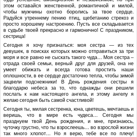
этом оставайся женственной, романтичной и милой,
чтобы мужчины охотно боролись за твое сердце.
Радуйся утреннему пению птиц, щебетанию стрекоз и
просто хорошему настроению. Пусть все складывается
в судьбе твоей прекрасно и гармонично! С праздником,
сестрица!
Сегодня я хочу признаться: моя сестра — из тех
девушек, в поисках которых можно отправиться за три
моря и все равно не сыскать такого чуда… Моя сестра –
отрада своей семьи, верный друг для друзей, она не
умеет обижать и всегда готова простить наши
оплошности, в ее сердце достаточно тепла, чтобы зимой
зацвели подснежники! В День рождения сестры я
благодарю небеса за то, что однажды они решили
послать к нам настоящего ангела, и этому ангелу я
желаю сегодня быть самой счастливой!
Сегодня ты, милая сестренка, юна, цветешь, мечтаешь и
веришь, что в мире есть чудеса… Сегодня мы
празднуем твой День рождения, и мне, признаюсь,
чуточку грустно, что ты взрослеешь… во взрослой жизни
так много хлопот… Но я верю, тебе все по плечу!