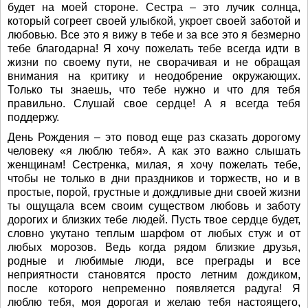
будет на моей стороне. Сестра – это лучик солнца,
который согреет своей улыбкой, укроет своей заботой и
любовью. Все это я вижу в тебе и за все это я безмерно
тебе благодарна! Я хочу пожелать тебе всегда идти в
жизни по своему пути, не сворачивая и не обращая
внимания на критику и неодобрение окружающих.
Только ты знаешь, что тебе нужно и что для тебя
правильно. Слушай свое сердце! А я всегда тебя
поддержу.
День Рождения – это повод еще раз сказать дорогому
человеку «я люблю тебя». А как это важно слышать
женщинам! Сестренка, милая, я хочу пожелать тебе,
чтобы не только в дни праздников и торжеств, но и в
простые, порой, грустные и дождливые дни своей жизни
ты ощущала всем своим существом любовь и заботу
дорогих и близких тебе людей. Пусть твое сердце будет,
словно укутано теплым шарфом от любых стуж и от
любых морозов. Ведь когда рядом близкие друзья,
родные и любимые люди, все преграды и все
неприятности становятся просто летним дождиком,
после которого непременно появляется радуга! Я
люблю тебя, моя дорогая и желаю тебя настоящего,