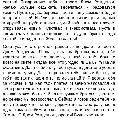
сестра! Поздравляю тебя с твоим Днем Рождения,
желаю больше отдыхать, веселиться и радоваться
жизни. Пусть судьба бережет тебя и нашу семью от бед и
неприятностей. Найди свое место в жизни, цени родных
и друзей, не руби с плеча и умей забывать все плохое,
открываясь новым чувствах и знакомствам. Пусть в
твоих глазах пляшут огоньки, а на душе будет всегда
спокойно и радостно. Желаю счастья!
Сеструха! Я с огромной радостью поздравляю тебя с
Днем Рождения! Я знаю, с таким братом, как я, тебе
живется нелегко. Но, поверь, я люблю тебя больше
всего на свете и отдам все, что угодно, лишь бы ты была
счастлива. Да, я отбирал у тебя кукол в детстве и убегал
с ними на улицу. Да, я воровал у тебя тушь и блеск для
губ и прятал их так, что ты не могла найти. Я дергал тебя
за косички и пачкал твои платья. Я вечно жаловался на
тебя родителям, хотя ты была ни в чем не виновата. Да,
я знаю, может быть, я был не лучшим братом в детстве,
но сейчас мы повзрослели. Сейчас я готов ради тебя на
все, потому что ты мне дороже всех. Сестра у меня
одна, самая любимая и классная, самая лучшая сестра.
Это ты. С Днем Рождения, дорогая! Будь счастлива!