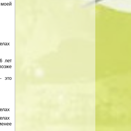
 моей
делах
6 лет
позже
- это
делах
делах
менее