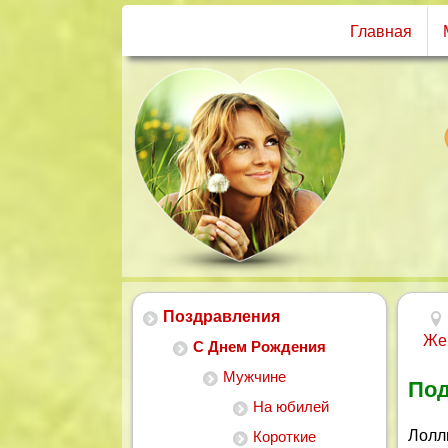
Главная
Поздравления
Же
С Днем Рождения
Мужчине
Под
На юбилей
Лолл
Короткие