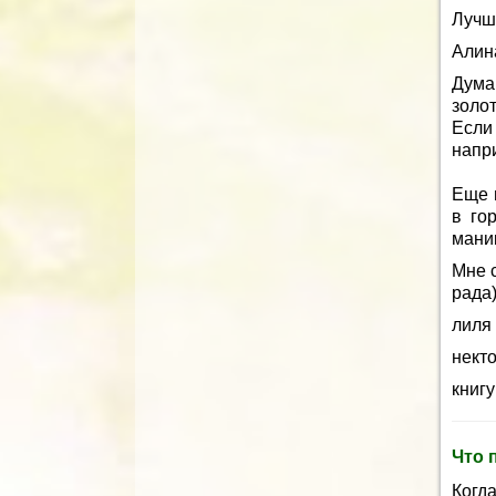
Лучши
Алин
Дума
золот
Если
напр
Еще м
в го
мани
Мне с
рада
лиля
некто
книгу
Что 
Когд