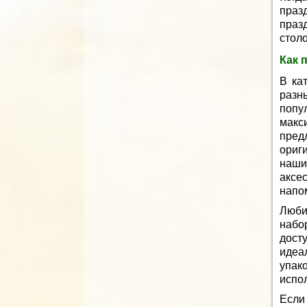
праз
праз
стол
Как 
В ка
разн
попу
мак
пре
ориг
наши
аксе
напо
Люби
набо
дост
идеа
упа
испо
Если