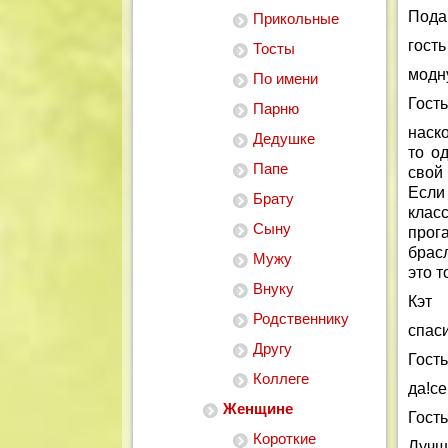
Пода
Прикольные
гость
Тосты
модн
По имени
Гость
Парню
наск
Дедушке
то о
Папе
свой 
Если
Брату
клас
Сыну
прога
брас
Мужу
это т
Внуку
Кэт
Родственнику
спаси
Другу
Гость
Коллеге
да!с
Женщине
Гость
Короткие
Лучше