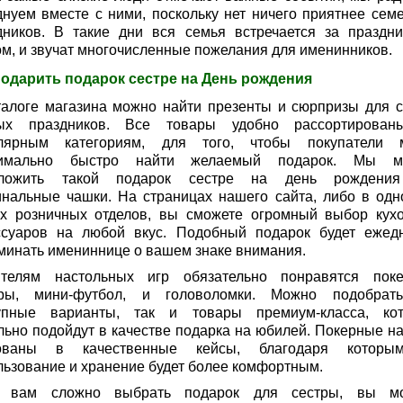
днуем вместе с ними, поскольку нет ничего приятнее сем
дников. В такие дни вся семья встречается за праздн
ом, и звучат многочисленные пожелания для именинников.
подарить подарок сестре на День рождения
талоге магазина можно найти презенты и сюрпризы для 
ых праздников. Все товары удобно рассортирова
лярным категориям, для того, чтобы покупатели 
симально быстро найти желаемый подарок. Мы м
дложить такой подарок сестре на день рождения
инальные чашки. На страницах нашего сайта, либо в одн
х розничных отделов, вы сможете огромный выбор кух
ссуаров на любой вкус. Подобный подарок будет ежед
минать имениннице о вашем знаке внимания.
телям настольных игр обязательно понравятся пок
ры, мини-футбол, и головоломки. Можно подобрат
упные варианты, так и товары премиум-класса, ко
льно подойдут в качестве подарка на юбилей. Покерные н
кованы в качественные кейсы, благодаря которы
льзование и хранение будет более комфортным.
 вам сложно выбрать подарок для сестры, вы м