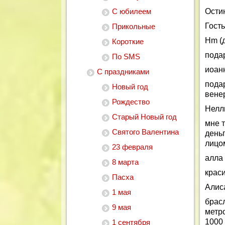
С юбилеем
Ости
Гость
Прикольные
Hm (д
Короткие
пода
По SMS
иоан
С праздниками
пода
Новый год
вене
Рождество
Нелл
Старый Новый год
мне т
Святого Валентина
деньг
лицом
23 февраля
алла
8 марта
крас
Пасха
Алис
1 мая
брас
9 мая
метро
1000 
1 сентября