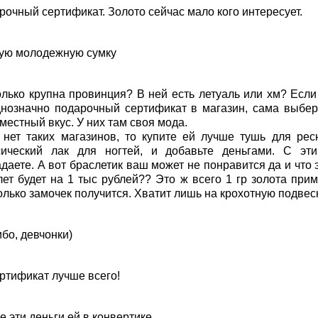
рочный сертификат. Золото сейчас мало кого интересует.
ую молодежную сумку
олько крупна провинция? В ней есть летуаль или хм? Если 
днозначно подарочный сертификат в магазин, сама выбер
местный вкус. У них там своя мода.
 нет таких магазинов, то купите ей лучше тушь для рес
сический лак для ногтей, и добавьте деньгами. С эт
даете. А вот браслетик ваш может не понравится да и что 
лет будет на 1 тыс рублей?? Это ж всего 1 гр золота прим
олько замочек получится. Хватит лишь на крохотную подвеск
бо, девчонки)
ертификат лучше всего!
 эти деньги ей в конвертике.