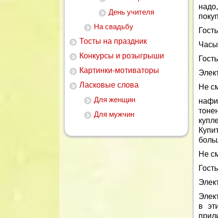
надо,
День учителя
покуп
На свадьбу
Гость
Тосты на праздник
Часы
Конкурсы и розыгрыши
Гость
Картинки-мотиваторы
Элек
Ласковые слова
Не с
Для женщин
нафи
тоне
Для мужчин
купл
Купи
боль
Не с
Гость
Элек
Элек
в эт
прил