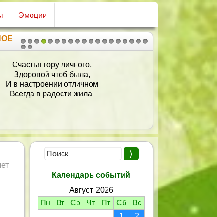
ы
Эмоции
НОЕ
1
2
3
4
5
6
7
8
9
10
11
12
13
14
15
16
17
18
19
20
21
Счастья гору личного,
Здоровой чтоб была,
И в настроении отличном
Всегда в радости жила!
лет
Календарь событий
Август, 2026
Пн
Вт
Ср
Чт
Пт
Сб
Вс
1
2