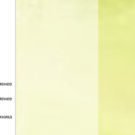
менее
менее
ехника