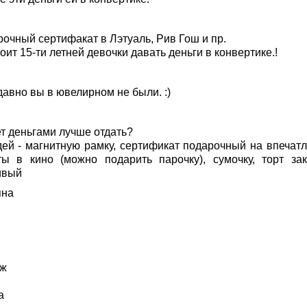
рочный сертифакат в Лэтуаль, Рив Гош и пр.
оит 15-ти летней девочки давать деньги в конвертике.!
давно вы в ювелирном не были. :)
т деньгами лучше отдать?
дей - магнитную рамку, сертификат подарочный на впечатл
ты в кино (можно подарить парочку), сумочку, торт зак
ивый
яна
ж
а