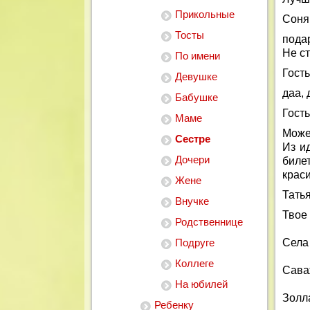
Прикольные
Соня
Тосты
пода
Не ст
По имени
Гость
Девушке
даа, 
Бабушке
Гость
Маме
Може
Сестре
Из и
Дочери
биле
крас
Жене
Тать
Внучке
Твое
Родственнице
Подруге
Села
Коллеге
Сава
На юбилей
Золл
Ребенку