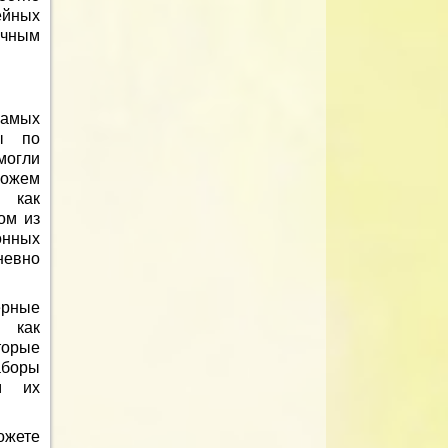
ейных
ичным
самых
ны по
могли
ожем
 как
ом из
онных
невно
ерные
ь как
торые
аборы
м их
ожете