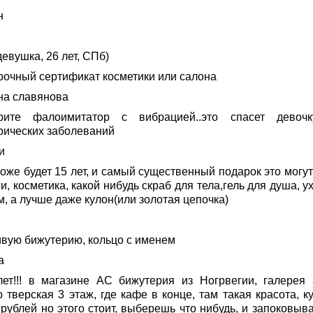
н
евушка, 26 лет, СПб)
рочный сертификат косметики или салона
на славянова
рите фалоимитатор с вибрацией..это спасет девоч
рических заболеваний
и
оже будет 15 лет, и самый существенный подарок это могут
и, косметика, какой нибудь скраб для тела,гель для душа, у
, а лучше даже кулон(или золотая цепочка)
ивую бижутерию, кольцо с именем
а
лет!!! в магазине AC бижутерия из Ногрвегии, галерея 
 тверская 3 этаж, где кафе в конце, там такая красота, к
рублей но этого стоит, выберешь что нибудь, и запоковыва