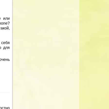
е или
hone?
акой,
 себя
р для
очень
остно