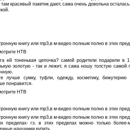
 там красивый пакетик дают, сама очень довольна осталась
кой.
тронную книгу или mp3,в м-видео полным полно в этих пре
мотрите НТВ
га ей тоненькая цепочка? самой родители подарили в 1
нькую золотую - так и лежит, я сама ношу толстую самой 
енную.
те лучше сумку, туфли, одежду, косметику, бижутерию 
ше понравится.
мотрите НТВ
тронную книгу или mp3,в м-видео полным полно в этих пре
тронную книгу или mp3,в м-видео полным полно в этих пре
их пределах- гэ. в этих пределах можно только более-
ичные наушники купить