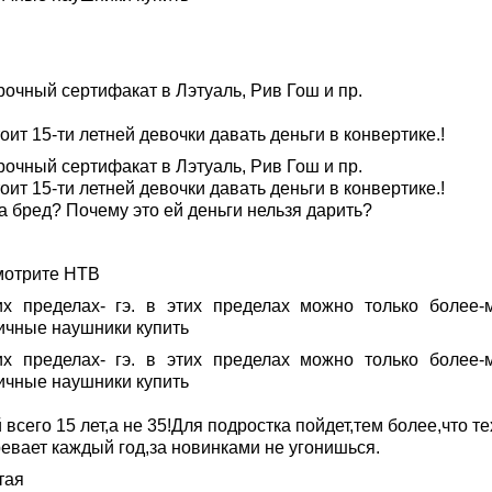
рочный сертифакат в Лэтуаль, Рив Гош и пр.
оит 15-ти летней девочки давать деньги в конвертике.!
рочный сертифакат в Лэтуаль, Рив Гош и пр.
оит 15-ти летней девочки давать деньги в конвертике.!
а бред? Почему это ей деньги нельзя дарить?
мотрите НТВ
их пределах- гэ. в этих пределах можно только более-
ичные наушники купить
их пределах- гэ. в этих пределах можно только более-
ичные наушники купить
 всего 15 лет,а не 35!Для подростка пойдет,тем более,что т
ревает каждый год,за новинками не угонишься.
тая