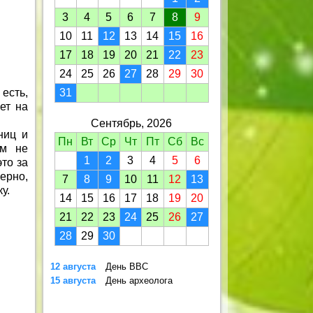
3
4
5
6
7
8
9
10
11
12
13
14
15
16
17
18
19
20
21
22
23
24
25
26
27
28
29
30
есть,
31
ет на
Сентябрь, 2026
ниц и
Пн
Вт
Ср
Чт
Пт
Сб
Вс
им не
1
2
3
4
5
6
это за
ерно,
7
8
9
10
11
12
13
у.
14
15
16
17
18
19
20
21
22
23
24
25
26
27
28
29
30
12 августа
День ВВС
15 августа
День археолога