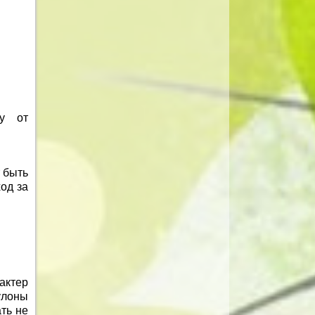
ку от
 быть
ход за
актер
улоны
ть не