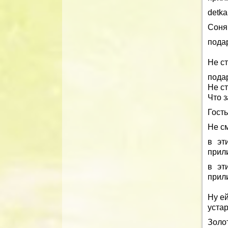
detka
Соня
пода
Не ст
пода
Не ст
Что з
Гость
Не с
в эт
прил
в эт
прил
Ну ей
уста
Золо