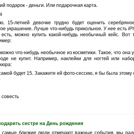
й подарок - деньги. Или подарочная карта.
а
ю, 15-летней девочке трудно будет оценить серебряно
ое украшение. Лучше что-нибудь прикольное. У нее есть iP
 есть, можно купить какой-нибудь необычный кейс. Вот т
имер:
ожно что-нибудь необычное из косметики. Такое, что она у
роде не купит. Например, наклейки для ногтей или набо
кюра:
амой будет 15. Закажите ей фото-сессию, я бы была этому 
)
 совесть
подарить сестре на День рождения
а самые близкие люди отмечают важные события, мы рад