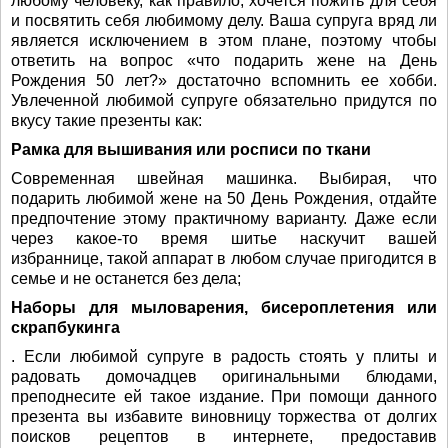
любому человеку, как правило, хочется пожить для себя
и посвятить себя любимому делу. Ваша супруга вряд ли
является исключением в этом плане, поэтому чтобы
ответить на вопрос «что подарить жене на День
Рождения 50 лет?» достаточно вспомнить ее хобби.
Увлеченной любимой супруге обязательно придутся по
вкусу такие презенты как:
Рамка для вышивания или росписи по ткани
Современная швейная машинка. Выбирая, что
подарить любимой жене на 50 День Рождения, отдайте
предпочтение этому практичному варианту. Даже если
через какое-то время шитье наскучит вашей
избраннице, такой аппарат в любом случае пригодится в
семье и не останется без дела;
Наборы для мыловарения, бисероплетения или
скрапбукинга
. Если любимой супруге в радость стоять у плиты и
радовать домочадцев оригинальными блюдами,
преподнесите ей такое издание. При помощи данного
презента вы избавите виновницу торжества от долгих
поисков рецептов в интернете, предоставив