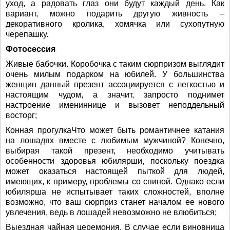
уход, а радовать глаз они будут каждый день. Как
вариант, можно подарить другую живность –
декоративного кролика, хомячка или сухопутную
черепашку.
Фотосессия
Живые бабочки. Коробочка с таким сюрпризом выглядит
очень милым подарком на юбилей. У большинства
женщин данный презент ассоциируется с легкостью и
настоящим чудом, а значит, запросто поднимет
настроение имениннице и вызовет неподдельный
восторг;
Конная прогулкаЧто может быть романтичнее катания
на лошадях вместе с любимым мужчиной? Конечно,
выбирая такой презент, необходимо учитывать
особенности здоровья юбилярши, поскольку поездка
может оказаться настоящей пыткой для людей,
имеющих, к примеру, проблемы со спиной. Однако если
юбилярша не испытывает таких сложностей, вполне
возможно, что ваш сюрприз станет началом ее нового
увлечения, ведь в лошадей невозможно не влюбиться;
Выездная чайная церемония. В случае если виновница