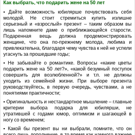
Как выбрать, что подарить жене на 50 лет
• Дайте возможность юбилярше почувствовать себя
молодой. Не стоит стремиться купить излишне
серьезный и «взрослый» презент – таким образом вы
лишь напомните даме о приближающейся старости.
Подаренная вещь должна продемонстрировать
женщине, что она по-прежнему молода, любима и
привлекательна, благодаря чему чувства к ней не успели
угаснуть за прошедшие годы;
• Не забывайте о романтике. Вопросы «какие цветы
подарить жене на 50 лет?», «какой безумный поступок
совершить для возлюбленной?» и т.п. не должны
уходить из семейной жизни. При выборе презента
руководствуйтесь, в первую очередь, чувствами, а не
понятиями практичности;
• Оригинальность и нестандартное мышление – главные
критерии выбора подарка для юбилярши, не
утратившей с годами юмор, оптимизм и шагающей в
ногу со временем;
• Какой бы презент вы ни выбрали, помните, что он
всего лишь дополнение, в то время как намного важнее