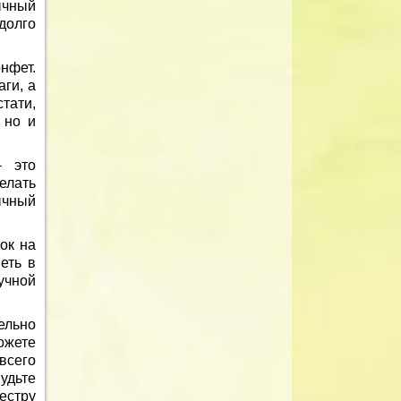
ычный
долго
нфет.
ги, а
тати,
 но и
– это
елать
ычный
ок на
еть в
учной
ельно
ожете
всего
удьте
естру