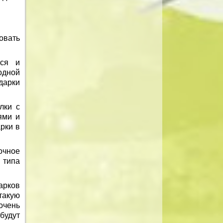
овать
ься и
одной
дарки
лки с
ями и
рки в
очное
 типа
арков
такую
очень
будут