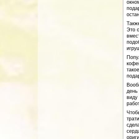
окно
пода
остан
Такж
Это 
вмес
подо
игруш
Попу
кофе
тако
подар
Вооб
день
виду
работ
Чтоб
трат
сдел
серд
ориг