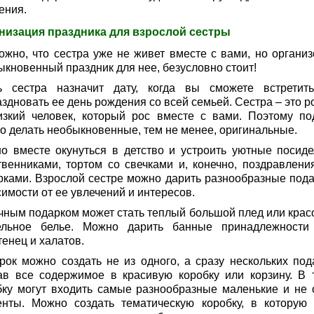
ения.
низация праздника для взрослой сестры
ожно, что сестра уже не живет вместе с вами, но организ
ыкновенный праздник для нее, безусловно стоит!
ь сестра назначит дату, когда вы сможете встретит
здновать ее день рождения со всей семьей. Сестра – это р
изкий человек, который рос вместе с вами. Поэтому по
о делать необыкновенные, тем не менее, оригинальные.
о вместе окунуться в детство и устроить уютные посиде
твенниками, тортом со свечками и, конечно, поздравлени
рками. Взрослой сестре можно дарить разнообразные пода
имости от ее увлечений и интересов.
чным подарком может стать теплый большой плед или крас
ельное белье. Можно дарить банные принадлежности
енец и халатов.
рок можно создать не из одного, а сразу нескольких под
ав все содержимое в красивую коробку или корзину. В 
бку могут входить самые разнообразные маленькие и не 
енты. Можно создать тематическую коробку, в которую 