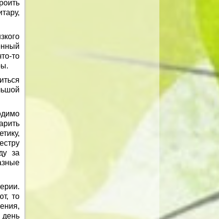
роить
тару,
зкого
енный
то-то
ры.
иться
льшой
одимо
арить
тику,
естру
ду за
азные
ерии.
т, то
ения,
 день