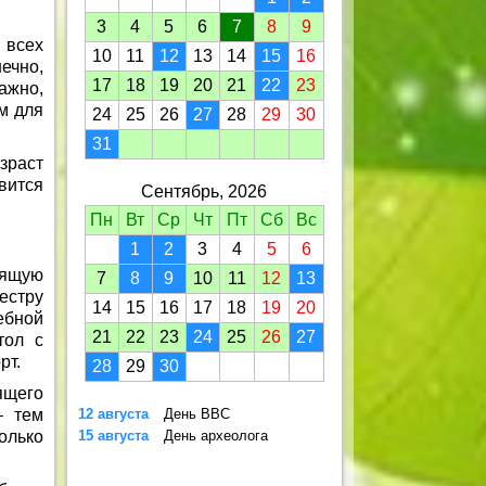
3
4
5
6
7
8
9
 всех
10
11
12
13
14
15
16
ечно,
17
18
19
20
21
22
23
ажно,
м для
24
25
26
27
28
29
30
31
озраст
вится
Сентябрь, 2026
Пн
Вт
Ср
Чт
Пт
Сб
Вс
1
2
3
4
5
6
оящую
7
8
9
10
11
12
13
естру
14
15
16
17
18
19
20
ебной
21
22
23
24
25
26
27
тол с
рт.
28
29
30
ящего
– тем
12 августа
День ВВС
олько
15 августа
День археолога