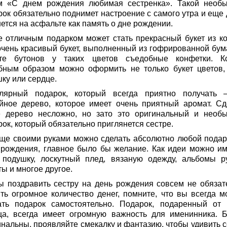
м «С днем рождения любимая сестренка». Такой необ
рок обязательно поднимет настроение с самого утра и еще 
ется на асфальте как память о дне рождении.
е отличным подарком может стать прекрасный букет из ко
очень красивый букет, выполненный из гофрированной бума
те бутонов у таких цветов съедобные конфетки. Кс
бным образом можно оформить не только букет цветов,
ку или сердце.
лярный подарок, который всегда приятно получать 
йное дерево, которое имеет очень приятный аромат. Сд
е дерево несложно, но зато это оригинальный и необ
ок, который обязательно приглянется сестре.
ще своими руками можно сделать абсолютно любой подар
 рождения, главное было бы желание. Как идеи можно им
 подушку, лоскутный плед, вязаную одежду, альбомы р
ы и многое другое.
ы поздравить сестру на день рождения совсем не обязат
ить огромное количество денег, помните, что вы всегда м
ать подарок самостоятельно. Подарок, подаренный от 
ца, всегда имеет огромную важность для именинника. Б
инальны, проявляйте смекалку и фантазию, чтобы удивить с