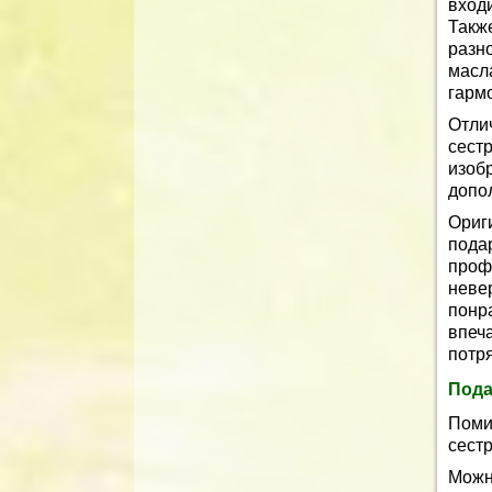
вход
Такж
разн
масл
гармо
Отли
сест
изоб
допо
Ориг
под
про
неве
понр
впеч
потр
Пода
Поми
сест
Можн