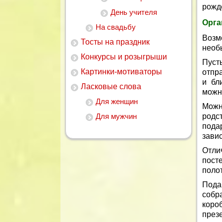
рожд
День учителя
Орга
На свадьбу
Возм
Тосты на праздник
необ
Конкурсы и розыгрыши
Пуст
Картинки-мотиваторы
отпра
и бл
Ласковые слова
можн
Для женщин
Можн
Для мужчин
родс
пода
завис
Отли
пост
полот
Пода
собр
коро
през