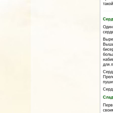
тако
Серд
Один
серде
Выре
Выши
бисе
боль
наби
для 
Серд
Прел
пуши
Серд
Слад
Перв
свои