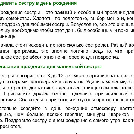
удивить сестру в день рождения
 рождения сестры – это важный и особенный праздник для
ов семейства. Хлопоты по подготовке, выбор меню и, кон
 подарка для любимой сестры. Безусловно, все это очень в
ольку необходимо чтобы этот день был особенным и важны
инницы.
ачала стоит исходить их того сколько сестре лет. Разный в
зная программа, это вполне логично, ведь то, что нра
нькое сестре абсолютно не интересно для подростка.
низация праздника для маленькой сестры
сестры в возрасте от 3 до 12 лет можно организовать наст
у с актерами, жонглерами и клоунами. Удивить маленькую с
льно просто, достаточно сделать ее принцессой или волш
. Пригласите друзей сестры, сделайте оригинальный с
ностями. Обязательно приготовьте вкусный оригинальный то
ательно создайте в день рождение атмосферу насто
дника, чем больше всяких гирлянд, мишуры, шариков 
. Поздравьте сестру с днем рождения с самого утра, как т
роснется.