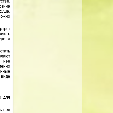
стве.
рзина
душа,
можно
ртрет
фию с
ере и
стать
лают
 нее
менно
енные
 виде
к для
ь под