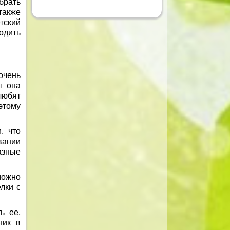
брать
также
тский
одить
очень
ы она
любят
этому
, что
вании
азные
можно
лки с
ь ее,
ник в