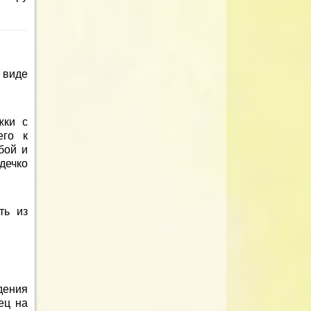
 виде
жки с
его к
бой и
дечко
ть из
дения
ец на