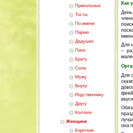
Как 
Прикольные
День
Тосты
член
По имени
поиск
поск
Парню
имен
Дедушке
Для н
Папе
– ра
мале
Брату
Орга
Сыну
Для 
Мужу
сказк
Внуку
дово
феей
Родственнику
вкус
Другу
Обяз
Коллеге
праз
лучше
Женщине
она п
Короткие