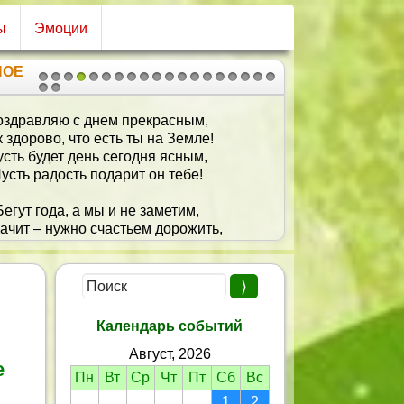
ы
Эмоции
НОЕ
1
2
3
4
5
6
7
8
9
10
11
12
13
14
15
16
17
18
19
20
21
оздравляю с днем прекрасным,
к здорово, что есть ты на Земле!
сть будет день сегодня ясным,
усть радость подарит он тебе!
Бегут года, а мы и не заметим,
ачит – нужно счастьем дорожить,
– женщина и сказано все этим —
юбимой быть желаю и любить!
Календарь событий
Август, 2026
е
Пн
Вт
Ср
Чт
Пт
Сб
Вс
1
2