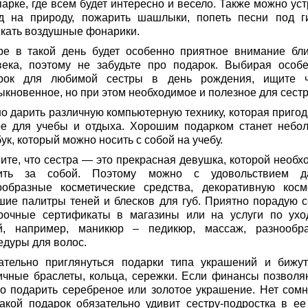
арке, где всем будет интересно и весело. Также можно уст
д на природу, пожарить шашлыки, попеть песни под ги
скать воздушные фонарики.
ре в такой день будет особенно приятное внимание бли
века, поэтому не забудьте про подарок. Выбирая особ
рок для любимой сестры в день рождения, ищите ч
ыкновенное, но при этом необходимое и полезное для сест
о дарить различную компьютерную технику, которая пригод
ре для учебы и отдыха. Хорошим подарком станет небо
ук, который можно носить с собой на учебу.
ите, что сестра — это прекрасная девушка, которой необх
ить за собой. Поэтому можно с удовольствием д
ообразные косметические средства, декоративную косме
шие палитры теней и блесков для губ. Приятно порадую с
рочные сертификаты в магазины или на услуги по ухо
й, например, маникюр – педикюр, массаж, разнообр
едуры для волос.
ательно приглянуться подарки типа украшений и бижут
ичные браслеты, кольца, сережки. Если финансы позволяю
о подарить серебреное или золотое украшение. Нет сомн
такой подарок обязательно удивит сестру-подростка в ее