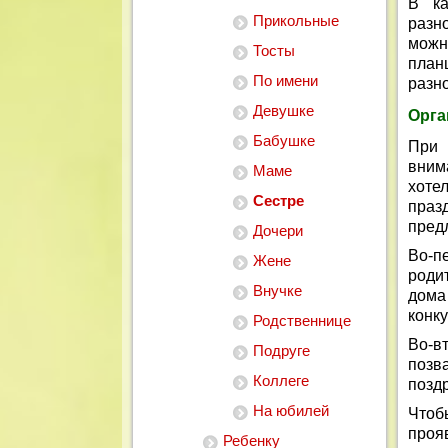
В ка
Прикольные
разн
можн
Тосты
план
По имени
разн
Девушке
Орга
Бабушке
При 
вним
Маме
хоте
Сестре
праз
пред
Дочери
Во-п
Жене
роди
Внучке
дома
конк
Родственнице
Во-в
Подруге
позв
Коллеге
позд
На юбилей
Чтоб
проя
Ребенку