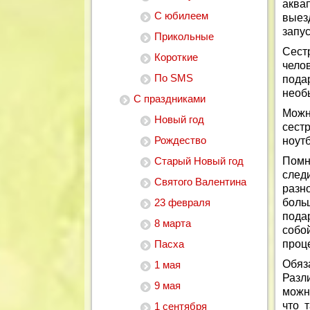
аквап
С юбилеем
выез
запу
Прикольные
Сест
Короткие
чело
По SMS
пода
необ
С праздниками
Можн
Новый год
сест
Рождество
ноутб
Старый Новый год
Помн
след
Святого Валентина
разн
23 февраля
боль
пода
8 марта
собо
Пасха
проц
Обяз
1 мая
Разл
9 мая
можн
что 
1 сентября