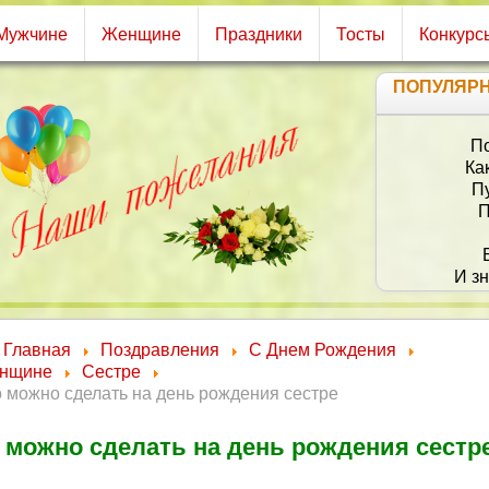
Мужчине
Женщине
Праздники
Тосты
Конкурс
ПОПУЛЯР
П
Ка
Пу
П
И зн
Ты 
Л
Главная
Поздравления
С Днем Рождения
нщине
Сестре
 можно сделать на день рождения сестре
 можно сделать на день рождения сестр