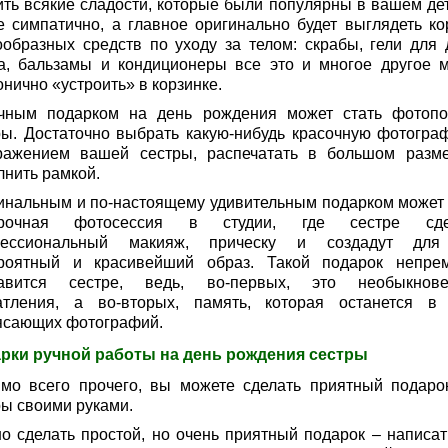
ить всякие сладости, которые были популярны в вашем дет
е симпатично, а главное оригинально будет выглядеть ко
ообразных средств по уходу за телом: скрабы, гели для 
а, бальзамы и кондиционеры все это и многое другое 
нично «устроить» в корзинке.
чным подарком на день рождения может стать фотопо
ры. Достаточно выбрать какую-нибудь красочную фотогра
ражением вашей сестры, распечатать в большом разм
лнить рамкой.
инальным и по-настоящему удивительным подарком может 
арочная фотосессия в студии, где сестре сде
фессиональный макияж, прическу и создадут для
роятный и красивейший образ. Такой подарок непре
авится сестре, ведь, во-первых, это необыкнов
атления, а во-вторых, память, которая останется в
ясающих фотографий.
рки ручной работы на день рождения сестры
мо всего прочего, вы можете сделать приятный подаро
ры своими руками.
о сделать простой, но очень приятный подарок – написат