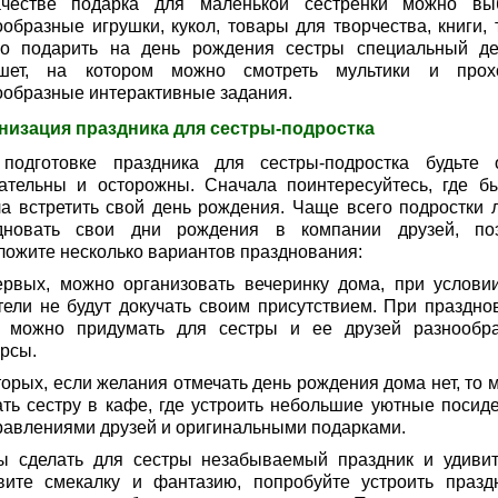
честве подарка для маленькой сестренки можно вы
ообразные игрушки, кукол, товары для творчества, книги, 
о подарить на день рождения сестры специальный де
шет, на котором можно смотреть мультики и прох
ообразные интерактивные задания.
низация праздника для сестры-подростка
подготовке праздника для сестры-подростка будьте 
ательны и осторожны. Сначала поинтересуйтесь, где б
ла встретить свой день рождения. Чаще всего подростки 
дновать свои дни рождения в компании друзей, по
ложите несколько вариантов празднования:
ервых, можно организовать вечеринку дома, при условии
тели не будут докучать своим присутствием. При праздно
 можно придумать для сестры и ее друзей разнообр
урсы.
торых, если желания отмечать день рождения дома нет, то 
ать сестру в кафе, где устроить небольшие уютные посиде
равлениями друзей и оригинальными подарками.
ы сделать для сестры незабываемый праздник и удивит
вите смекалку и фантазию, попробуйте устроить празд