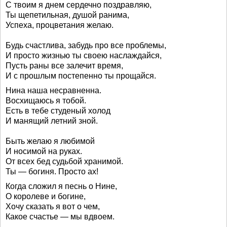
С твоим я днем сердечно поздравляю,
Ты щепетильная, душой ранима,
Успеха, процветания желаю.
Будь счастлива, забудь про все проблемы,
И просто жизнью ты своею наслаждайся,
Пусть раны все залечит время,
И с прошлым постепенно ты прощайся.
Нина наша несравненна.
Восхищаюсь я тобой.
Есть в тебе студеный холод
И манящий летний зной.
Быть желаю я любимой
И носимой на руках.
От всех бед судьбой хранимой.
Ты — богиня. Просто ах!
Когда сложил я песнь о Нине,
О королеве и богине,
Хочу сказать я вот о чем,
Какое счастье — мы вдвоем.