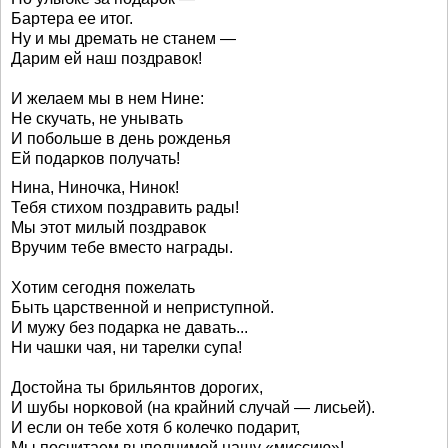
Бартера ее итог.
Ну и мы дремать не станем —
Дарим ей наш поздравок!
И желаем мы в нем Нине:
Не скучать, не унывать
И побольше в день рожденья
Ей подарков получать!
Нина, Ниночка, Нинок!
Тебя стихом поздравить рады!
Мы этот милый поздравок
Вручим тебе вместо награды.
Хотим сегодня пожелать
Быть царственной и неприступной.
И мужу без подарка не давать...
Ни чашки чая, ни тарелки супа!
Достойна ты брильянтов дорогих,
И шубы норковой (на крайний случай — лисьей).
И если он тебе хотя б колечко подарит,
Мы посчитаем выполнимой нашу «миссию»!