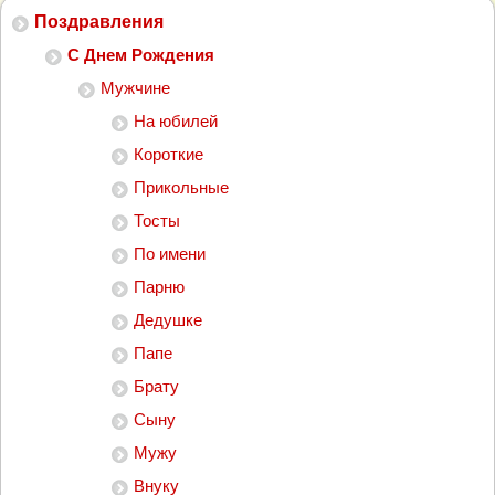
Поздравления
С Днем Рождения
Мужчине
На юбилей
Короткие
Прикольные
Тосты
По имени
Парню
Дедушке
Папе
Брату
Сыну
Мужу
Внуку