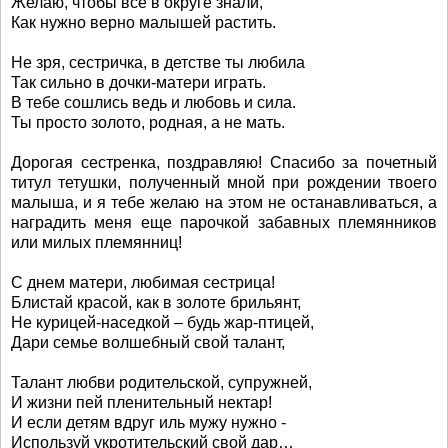
Желаю, чтобы все в округе знали,
Как нужно верно малышей растить.
Не зря, сестричка, в детстве ты любила
Так сильно в дочки-матери играть.
В тебе сошлись ведь и любовь и сила.
Ты просто золото, родная, а не мать.
Дорогая сестренка, поздравляю! Спасибо за почетный
титул тетушки, полученный мной при рождении твоего
малыша, и я тебе желаю на этом не останавливаться, а
наградить меня еще парочкой забавных племянников
или милых племянниц!
С днем матери, любимая сестрица!
Блистай красой, как в золоте брильянт,
Не курицей-наседкой – будь жар-птицей,
Дари семье волшебный свой талант,
Талант любви родительской, супружней,
И жизни пей пленительный нектар!
И если детям вдруг иль мужу нужно -
Используй укротительский свой дар…