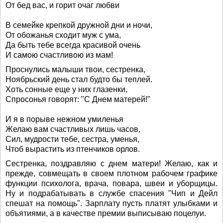
От бед вас, и горит очаг любви
В семейке крепкой дружной дни и ночи,
От обожанья сходит муж с ума,
Да быть тебе всегда красивой очень
И самою счастливою из мам!
Проснулись малыши твои, сестренка,
Ноябрьский день стал будто бы теплей.
Хоть сонные еще у них глазенки,
Спросонья говорят: "С Днем матерей!"
И я в порыве нежном умиленья
Желаю вам счастливых лишь часов,
Сил, мудрости тебе, сестра, уменья,
Чтоб вырастить из птенчиков орлов.
Сестренка, поздравляю с днем матери! Желаю, как и
прежде, совмещать в своем плотном рабочем графике
функции психолога, врача, повара, швеи и уборщицы.
Ну и подрабатывать в службе спасения "Чип и Дейл
спешат на помощь". Зарплату пусть платят улыбками и
объятиями, а в качестве премии выписываю поцелуи.