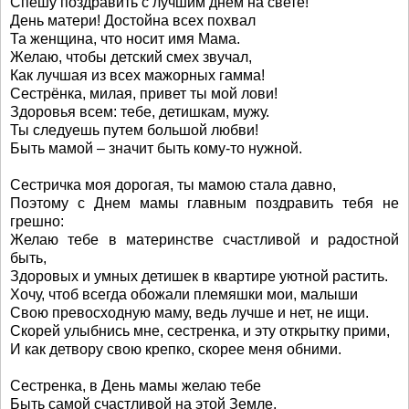
Спешу поздравить с лучшим днём на свете!
День матери! Достойна всех похвал
Та женщина, что носит имя Мама.
Желаю, чтобы детский смех звучал,
Как лучшая из всех мажорных гамма!
Сестрёнка, милая, привет ты мой лови!
Здоровья всем: тебе, детишкам, мужу.
Ты следуешь путем большой любви!
Быть мамой – значит быть кому-то нужной.
Сестричка моя дорогая, ты мамою стала давно,
Поэтому с Днем мамы главным поздравить тебя не
грешно:
Желаю тебе в материнстве счастливой и радостной
быть,
Здоровых и умных детишек в квартире уютной растить.
Хочу, чтоб всегда обожали племяшки мои, малыши
Свою превосходную маму, ведь лучше и нет, не ищи.
Скорей улыбнись мне, сестренка, и эту открытку прими,
И как детвору свою крепко, скорее меня обними.
Сестренка, в День мамы желаю тебе
Быть самой счастливой на этой Земле,