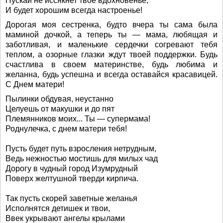
Пускай не иссякнет твое вдохновенье,
И будет хорошим всегда настроенье!
Дорогая моя сестренка, будто вчера ты сама была
маминой дочкой, а теперь ты — мама, любящая и
заботливая, и маленькие сердечки согревают тебя
теплом, а озорные глазки ждут твоей поддержки. Будь
счастлива в своем материнстве, будь любима и
желанна, будь успешна и всегда оставайся красавицей.
С Днем матери!
Пылинки обдувая, неустанно
Целуешь от макушки и до пят
Племянников моих... Ты — супермама!
Роднулечка, с днем матери тебя!
Пусть будет путь взросления нетрудным,
Ведь нежностью мостишь для милых чад
Дорогу в чудный город Изумрудный
Поверх желтушной тверди кирпича.
Так пусть скорей заветные желанья
Исполнятся детишек и твои,
Ввек укрывают ангелы крылами