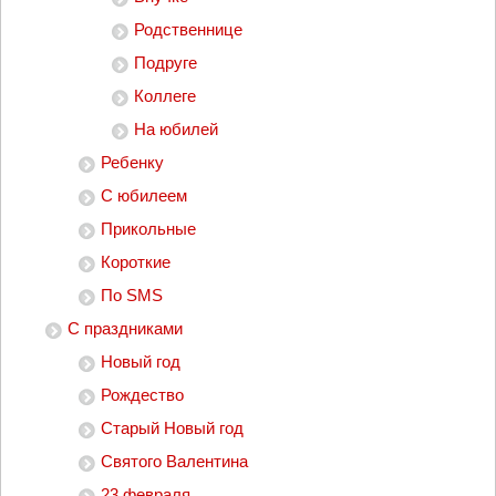
Родственнице
Подруге
Коллеге
На юбилей
Ребенку
С юбилеем
Прикольные
Короткие
По SMS
С праздниками
Новый год
Рождество
Старый Новый год
Святого Валентина
23 февраля