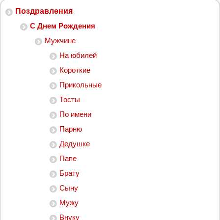
Поздравления
С Днем Рождения
Мужчине
На юбилей
Короткие
Прикольные
Тосты
По имени
Парню
Дедушке
Папе
Брату
Сыну
Мужу
Внуку