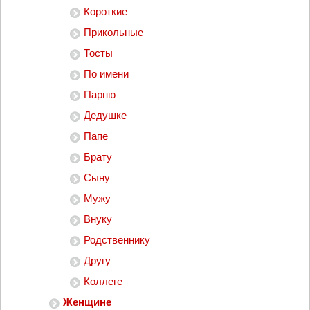
Короткие
Прикольные
Тосты
По имени
Парню
Дедушке
Папе
Брату
Сыну
Мужу
Внуку
Родственнику
Другу
Коллеге
Женщине