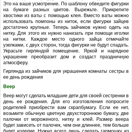
Это на ваше усмотрение. По шаблону обведите фигурки
на бумаге разных цветов. Вырежьте. Прикрепите
хвостики из ваты с помощью клея. Вместо ваты можно
использовать помпоны из ниток, если фигурки зайцев
достаточно крупные. Теперь зайчиков нужно одеть на
нитку. Для этого их нужно нанизать при помощи иголки
на нитки. Каждое место одного зайца отмечайте
узелками, с двух сторон, тогда фигурки не будут спадать.
Украсьте гирляндой помещение. Яркой и нарядное
украшение преобразит дом и создаст праздничную
атмосферу.
Гирлянда из зайчиков для украшения комнаты сестры в
ее день рождения
Веер
Веер могут сделать младшие дети для своей сестренки в
день ее рождения. Для его изготовления попросите
родителей приобрести вам скрапбумагу. Если ее нет,
возьмите обычную цветную двухстороннюю бумагу, две
палочки от мороженого, нитку и клей. Размер веера
будет зависеть от палочек, чем они длиннее, тем больше
будет изделие. Нужно всего лишь сделать гармошку из