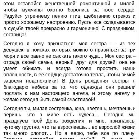
этом оставайся женственной, романтичной и милой,
чтобы мужчины охотно боролись за твое сердце.
Радуйся утреннему пению птиц, щебетанию стрекоз и
просто хорошему настроению. Пусть все складывается
в судьбе твоей прекрасно и гармонично! С праздником,
сестрица!
Сегодня я хочу признаться: моя сестра — из тех
девушек, в поисках которых можно отправиться за три
моря и все равно не сыскать такого чуда… Моя сестра –
отрада своей семьи, верный друг для друзей, она не
умеет обижать и всегда готова простить наши
оплошности, в ее сердце достаточно тепла, чтобы зимой
зацвели подснежники! В День рождения сестры я
благодарю небеса за то, что однажды они решили
послать к нам настоящего ангела, и этому ангелу я
желаю сегодня быть самой счастливой!
Сегодня ты, милая сестренка, юна, цветешь, мечтаешь и
веришь, что в мире есть чудеса… Сегодня мы
празднуем твой День рождения, и мне, признаюсь,
чуточку грустно, что ты взрослеешь… во взрослой жизни
так много хлопот… Но я верю, тебе все по плечу!