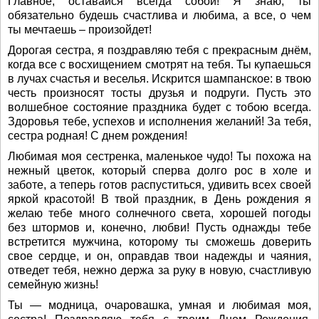
Главное, оставайся всегда собой! Я знаю, ты
обязательно будешь счастлива и любима, а все, о чем
ты мечтаешь – произойдет!
Дорогая сестра, я поздравляю тебя с прекрасным днём,
когда все с восхищением смотрят на тебя. Ты купаешься
в лучах счастья и веселья. Искрится шампанское: в твою
честь произносят тосты друзья и подруги. Пусть это
волшебное состояние праздника будет с тобою всегда.
Здоровья тебе, успехов и исполнения желаний! За тебя,
сестра родная! С днем рождения!
Любимая моя сестренка, маленькое чудо! Ты похожа на
нежный цветок, который сперва долго рос в холе и
заботе, а теперь готов распуститься, удивить всех своей
яркой красотой! В твой праздник, в День рождения я
желаю тебе много солнечного света, хорошей погоды
без штормов и, конечно, любви! Пусть однажды тебе
встретится мужчина, которому ты сможешь доверить
свое сердце, и он, оправдав твои надежды и чаяния,
отведет тебя, нежно держа за руку в новую, счастливую
семейную жизнь!
Ты — модница, очаровашка, умная и любимая моя,