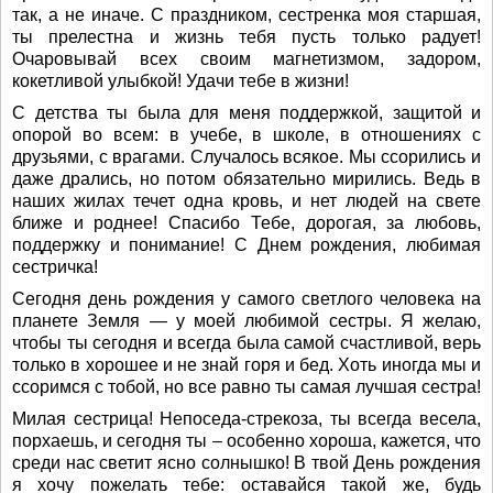
так, а не иначе. С праздником, сестренка моя старшая,
ты прелестна и жизнь тебя пусть только радует!
Очаровывай всех своим магнетизмом, задором,
кокетливой улыбкой! Удачи тебе в жизни!
С детства ты была для меня поддержкой, защитой и
опорой во всем: в учебе, в школе, в отношениях с
друзьями, с врагами. Случалось всякое. Мы ссорились и
даже дрались, но потом обязательно мирились. Ведь в
наших жилах течет одна кровь, и нет людей на свете
ближе и роднее! Спасибо Тебе, дорогая, за любовь,
поддержку и понимание! С Днем рождения, любимая
сестричка!
Сегодня день рождения у самого светлого человека на
планете Земля — у моей любимой сестры. Я желаю,
чтобы ты сегодня и всегда была самой счастливой, верь
только в хорошее и не знай горя и бед. Хоть иногда мы и
ссоримся с тобой, но все равно ты самая лучшая сестра!
Милая сестрица! Непоседа-стрекоза, ты всегда весела,
порхаешь, и сегодня ты – особенно хороша, кажется, что
среди нас светит ясно солнышко! В твой День рождения
я хочу пожелать тебе: оставайся такой же, будь