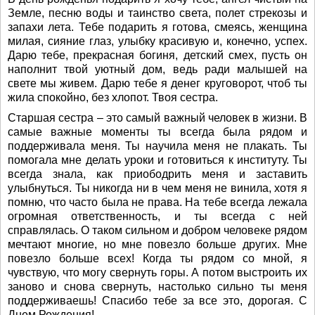
Земле, песню воды и таинство света, полет стрекозы и
запахи лета. Тебе подарить я готова, смеясь, женщина
милая, сияние глаз, улыбку красивую и, конечно, успех.
Дарю тебе, прекрасная богиня, детский смех, пусть он
наполнит твой уютный дом, ведь ради малышей на
свете мы живем. Дарю тебе я денег круговорот, чтоб ты
жила спокойно, без хлопот. Твоя сестра.
Старшая сестра – это самый важный человек в жизни. В
самые важные моменты ты всегда была рядом и
поддерживала меня. Ты научила меня не плакать. Ты
помогала мне делать уроки и готовиться к институту. Ты
всегда знала, как приободрить меня и заставить
улыбнуться. Ты никогда ни в чем меня не винила, хотя я
помню, что часто была не права. На тебе всегда лежала
огромная ответственность, и ты всегда с ней
справлялась. О таком сильном и добром человеке рядом
мечтают многие, но мне повезло больше других. Мне
повезло больше всех! Когда ты рядом со мной, я
чувствую, что могу свернуть горы. А потом выстроить их
заново и снова свернуть, настолько сильно ты меня
поддерживаешь! Спасибо тебе за все это, дорогая. С
Днем Рождения!