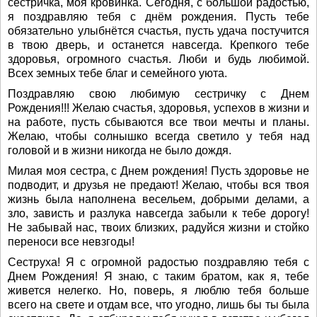
сестричка, моя кровинка. Сегодня, с большой радостью,
я поздравляю тебя с днём рождения. Пусть тебе
обязательно улыбнётся счастья, пусть удача постучится
в твою дверь, и останется навсегда. Крепкого тебе
здоровья, огромного счастья. Люби и будь любимой.
Всех земных тебе благ и семейного уюта.
Поздравляю свою любимую сестричку с Днем
Рождения!!! Желаю счастья, здоровья, успехов в жизни и
на работе, пусть сбываются все твои мечты и планы.
Желаю, чтобы солнышко всегда светило у тебя над
головой и в жизни никогда не было дождя.
Милая моя сестра, с Днем рождения! Пусть здоровье не
подводит, и друзья не предают! Желаю, чтобы вся твоя
жизнь была наполнена весельем, добрыми делами, а
зло, зависть и разлука навсегда забыли к тебе дорогу!
Не забывай нас, твоих близких, радуйся жизни и стойко
переноси все невзгоды!
Сеструха! Я с огромной радостью поздравляю тебя с
Днем Рождения! Я знаю, с таким братом, как я, тебе
живется нелегко. Но, поверь, я люблю тебя больше
всего на свете и отдам все, что угодно, лишь бы ты была