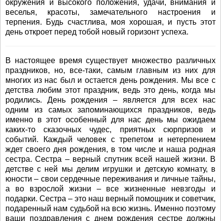
окружения и высокого положения, удачи, внимания и
веселья, красоты, замечательного настроения и
терпения. Будь счастлива, моя хорошая, и пусть этот
день откроет перед тобой новый горизонт успеха.
В настоящее время существует множество различных
праздников, но, все-таки, самым главным из них для
многих из нас был и остается день рождения. Мы все с
детства любим этот праздник, ведь это день, когда мы
родились. День рождения – является для всех нас
одним из самых запоминающихся праздников, ведь
именно в этот особенный для нас день мы ожидаем
каких-то сказочных чудес, приятных сюрпризов и
событий. Каждый человек с трепетом и нетерпением
ждет своего дня рождения, в том числе и наша родная
сестра. Сестра – верный спутник всей нашей жизни. В
детстве с ней мы делим игрушки и детскую комнату, в
юности – свои сердечные переживания и личные тайны,
а во взрослой жизни – все жизненные невзгоды и
подарки. Сестра – это наш верный помощник и советчик,
подаренный нам судьбой на всю жизнь. Именно поэтому
ваши поздравления с днем рождения сестре должны