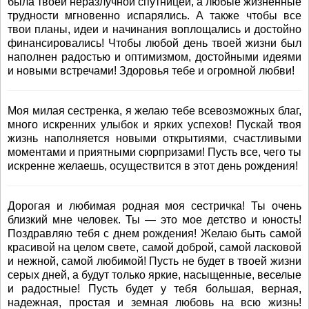
была твоей неразлучной спутницей, а любые жизненные
трудности мгновенно испарялись. А также чтобы все
твои планы, идеи и начинания воплощались и достойно
финансировались! Чтобы любой день твоей жизни был
наполнен радостью и оптимизмом, достойными идеями
и новыми встречами! Здоровья тебе и огромной любви!
Моя милая сестренка, я желаю тебе всевозможных благ,
много искренних улыбок и ярких успехов! Пускай твоя
жизнь наполняется новыми открытиями, счастливыми
моментами и приятными сюрпризами! Пусть все, чего ты
искренне желаешь, осуществится в этот день рождения!
Дорогая и любимая родная моя сестричка! Ты очень
близкий мне человек. Ты — это мое детство и юность!
Поздравляю тебя с днем рождения! Желаю быть самой
красивой на целом свете, самой доброй, самой ласковой
и нежной, самой любимой! Пусть не будет в твоей жизни
серых дней, а будут только яркие, насыщенные, веселые
и радостные! Пусть будет у тебя большая, верная,
надежная, простая и земная любовь на всю жизнь!