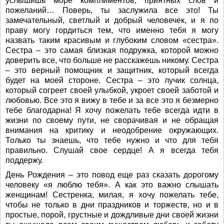
услышишь море комплиментов, приятных слов и
пожеланий… Поверь, ты заслужила все это! Ты
замечательный, светлый и добрый человечек, и я по
праву могу гордиться тем, что именно тебя я могу
назвать таким красивым и глубоким словом «сестра».
Сестра – это самая близкая подружка, которой можно
доверить все, что больше не расскажешь никому. Сестра
– это верный помощник и защитник, который всегда
будет на моей стороне. Сестра – это лучик солнца,
который согреет своей улыбкой, укроет своей заботой и
любовью. Все это я вижу в тебе и за все это я безмерно
тебе благодарна! Я хочу пожелать тебе всегда идти в
жизни по своему пути, не сворачивая и не обращая
внимания на критику и неодобрение окружающих.
Только ты знаешь, что тебе нужно и что для тебя
правильно. Слушай свое сердце! А я всегда тебя
поддержу.
День Рождения – это повод еще раз сказать дорогому
человеку «я люблю тебя». А как это важно слышать
женщинам! Сестренка, милая, я хочу пожелать тебе,
чтобы не только в дни праздников и торжеств, но и в
простые, порой, грустные и дождливые дни своей жизни