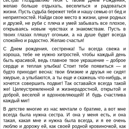
сестра! Поздравляю тебя с твоим Днем Рождения,
желаю больше отдыхать, веселиться и радоваться
жизни. Пусть судьба бережет тебя и нашу семью от бед и
неприятностей. Найди свое место в жизни, цени родных
и друзей, не руби с плеча и умей забывать все плохое,
открываясь новым чувствах и знакомствам. Пусть в
твоих глазах пляшут огоньки, а на душе будет всегда
спокойно и радостно. Желаю счастья!
С Днем рождения, сестренка! Ты всегда свежа и
хороша, тебе не нужно хитростей, чтобы каждый день
быть красивой, ведь главное твое украшение – доброе
сердце и теплая улыбка! Стоит тебе появиться — и
будто приходит весна: твои близкие и друзья не сидят
хмурые, а улыбаются, а ты еще и скажешь что-нибудь, и
хочется совершить подвиг! Так оставайся всегда такой
же! Целеустремленной и жизнерадостной, открытой и
доброй, веселой и вдохновляющей! И будь счастлива
каждый миг!
В детстве многие из нас мечтали о братике, а вот мне
всегда была нужна сестра. И она у меня есть, и она
такая, какая мне и нужна была всегда, и я ее очень
люблю и дорожу ей, как своей родной кровиночкой, как