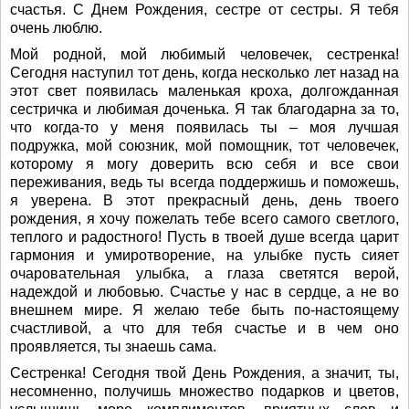
счастья. С Днем Рождения, сестре от сестры. Я тебя
очень люблю.
Мой родной, мой любимый человечек, сестренка!
Сегодня наступил тот день, когда несколько лет назад на
этот свет появилась маленькая кроха, долгожданная
сестричка и любимая доченька. Я так благодарна за то,
что когда-то у меня появилась ты – моя лучшая
подружка, мой союзник, мой помощник, тот человечек,
которому я могу доверить всю себя и все свои
переживания, ведь ты всегда поддержишь и поможешь,
я уверена. В этот прекрасный день, день твоего
рождения, я хочу пожелать тебе всего самого светлого,
теплого и радостного! Пусть в твоей душе всегда царит
гармония и умиротворение, на улыбке пусть сияет
очаровательная улыбка, а глаза светятся верой,
надеждой и любовью. Счастье у нас в сердце, а не во
внешнем мире. Я желаю тебе быть по-настоящему
счастливой, а что для тебя счастье и в чем оно
проявляется, ты знаешь сама.
Сестренка! Сегодня твой День Рождения, а значит, ты,
несомненно, получишь множество подарков и цветов,