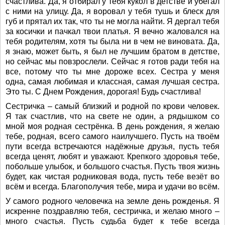
счастлива. Да, я отбирал у тебя кукол в детстве и убегал
с ними на улицу. Да, я воровал у тебя тушь и блеск для
губ и прятал их так, что ты не могла найти. Я дергал тебя
за косички и пачкал твои платья. Я вечно жаловался на
тебя родителям, хотя ты была ни в чем не виновата. Да,
я знаю, может быть, я был не лучшим братом в детстве,
но сейчас мы повзрослели. Сейчас я готов ради тебя на
все, потому что ты мне дороже всех. Сестра у меня
одна, самая любимая и классная, самая лучшая сестра.
Это ты. С Днем Рождения, дорогая! Будь счастлива!
Сестричка – самый близкий и родной по крови человек.
Я так счастлив, что на свете не один, а рядышком со
мной моя родная сестрёнка. В день рождения, я желаю
тебе, родная, всего самого наилучшего. Пусть на твоём
пути всегда встречаются надёжные друзья, пусть тебя
всегда ценят, любят и уважают. Крепкого здоровья тебе,
побольше улыбок, и большого счастья. Пусть твоя жизнь
будет, как чистая родниковая вода, пусть тебе везёт во
всём и всегда. Благополучия тебе, мира и удачи во всём.
У самого родного человечка на земле день рожденья. Я
искренне поздравляю тебя, сестричка, и желаю много –
много счастья. Пусть судьба будет к тебе всегда