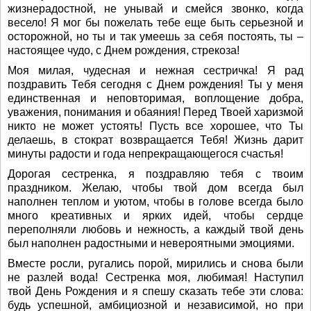
жизнерадостной, не унывай и смейся звонко, когда
весело! Я мог бы пожелать тебе еще быть серьезной и
осторожной, но ты и так умеешь за себя постоять, ты –
настоящее чудо, с Днем рождения, стрекоза!
Моя милая, чудесная и нежная сестричка! Я рад
поздравить Тебя сегодня с Днем рождения! Ты у меня
единственная и неповторимая, воплощение добра,
уважения, понимания и обаяния! Перед Твоей харизмой
никто не может устоять! Пусть все хорошее, что Ты
делаешь, в стократ возвращается Тебя! Жизнь дарит
минуты радости и года непрекращающегося счастья!
Дорогая сестренка, я поздравляю тебя с твоим
праздником. Желаю, чтобы твой дом всегда был
наполнен теплом и уютом, чтобы в голове всегда было
много креативных и ярких идей, чтобы сердце
переполняли любовь и нежность, а каждый твой день
был наполнен радостными и невероятными эмоциями.
Вместе росли, ругались порой, мирились и снова были
не разлей вода! Сестренка моя, любимая! Наступил
твой День Рождения и я спешу сказать тебе эти слова:
будь успешной, амбициозной и независимой, но при