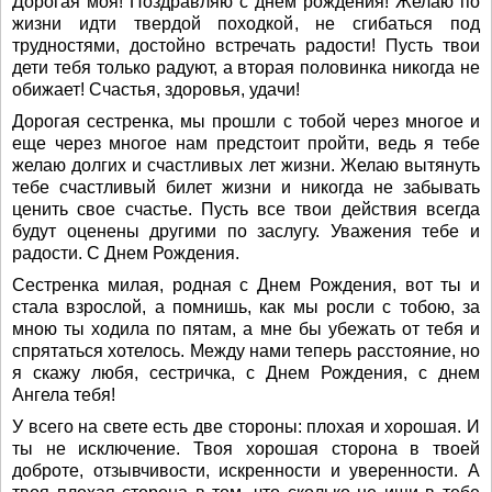
Дорогая моя! Поздравляю с днем рождения! Желаю по
жизни идти твердой походкой, не сгибаться под
трудностями, достойно встречать радости! Пусть твои
дети тебя только радуют, а вторая половинка никогда не
обижает! Счастья, здоровья, удачи!
Дорогая сестренка, мы прошли с тобой через многое и
еще через многое нам предстоит пройти, ведь я тебе
желаю долгих и счастливых лет жизни. Желаю вытянуть
тебе счастливый билет жизни и никогда не забывать
ценить свое счастье. Пусть все твои действия всегда
будут оценены другими по заслугу. Уважения тебе и
радости. С Днем Рождения.
Сестренка милая, родная с Днем Рождения, вот ты и
стала взрослой, а помнишь, как мы росли с тобою, за
мною ты ходила по пятам, а мне бы убежать от тебя и
спрятаться хотелось. Между нами теперь расстояние, но
я скажу любя, сестричка, с Днем Рождения, с днем
Ангела тебя!
У всего на свете есть две стороны: плохая и хорошая. И
ты не исключение. Твоя хорошая сторона в твоей
доброте, отзывчивости, искренности и уверенности. А