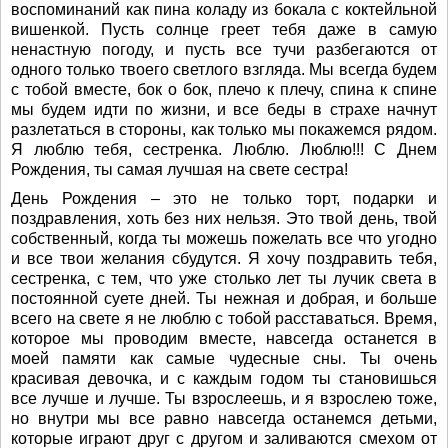
воспоминаний как пина коладу из бокала с коктейльной
вишенкой. Пусть солнце греет тебя даже в самую
ненастную погоду, и пусть все тучи разбегаются от
одного только твоего светлого взгляда. Мы всегда будем
с тобой вместе, бок о бок, плечо к плечу, спина к спине
мы будем идти по жизни, и все беды в страхе начнут
разлетаться в стороны, как только мы покажемся рядом.
Я люблю тебя, сестренка. Люблю. Люблю!!! С Днем
Рождения, ты самая лучшая на свете сестра!
День Рождения – это не только торт, подарки и
поздравления, хоть без них нельзя. Это твой день, твой
собственный, когда ты можешь пожелать все что угодно
и все твои желания сбудутся. Я хочу поздравить тебя,
сестренка, с тем, что уже столько лет ты лучик света в
постоянной суете дней. Ты нежная и добрая, и больше
всего на свете я не люблю с тобой расставаться. Время,
которое мы проводим вместе, навсегда останется в
моей памяти как самые чудесные сны. Ты очень
красивая девочка, и с каждым годом ты становишься
все лучше и лучше. Ты взрослеешь, и я взрослею тоже,
но внутри мы все равно навсегда останемся детьми,
которые играют друг с другом и заливаются смехом от