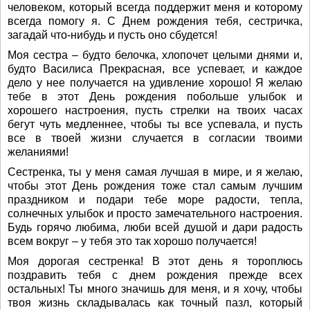
человеком, который всегда поддержит меня и которому
всегда помогу я. С Днем рождения тебя, сестричка,
загадай что-нибудь и пусть оно сбудется!
Моя сестра – будто белочка, хлопочет целыми днями и,
будто Василиса Прекрасная, все успевает, и каждое
дело у нее получается на удивление хорошо! Я желаю
тебе в этот День рождения побольше улыбок и
хорошего настроения, пусть стрелки на твоих часах
бегут чуть медленнее, чтобы ты все успевала, и пусть
все в твоей жизни случается в согласии твоими
желаниями!
Сестренка, ты у меня самая лучшая в мире, и я желаю,
чтобы этот День рождения тоже стал самым лучшим
праздником и подари тебе море радости, тепла,
солнечных улыбок и просто замечательного настроения.
Будь горячо любима, люби всей душой и дари радость
всем вокруг – у тебя это так хорошо получается!
Моя дорогая сестренка! В этот день я тороплюсь
поздравить тебя с днем рождения прежде всех
остальных! Ты много значишь для меня, и я хочу, чтобы
твоя жизнь складывалась как точный пазл, который