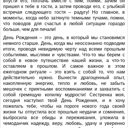
впусти его, поплачь вместе с ним, пойми, зачем он
пришел к тебе в гости, а затем проводи его, с улыбкой
встречая следующего гостя – радугу! Но главное, в
моменты, когда небо затянуто темными тучами, помни,
что поводов для счастья в любой ситуации гораздо
больше, чем для печали!
День Рождения – это день, в который мы становимся
немного старше. День, когда мы неосознанно подводим
итоги, проводя невидимую черту над всеми прошлым
событиями, мыслями и чувствами. Что-то мы берем с
собой в новое путешествие нашей жизни, а что-то
оставляем в прошлом. И самое важное в этом
ежегодном ритуале – это взять с собой то, что нам
действительно нужно. Вынести драгоценный опыт,
накопленную энергию, тепло и любовь, не забыть
мешочек с приятными воспоминаниями и захватить с
собой гремящую копилку мудрости! Сестренка моя,
сегодня наступил твой День Рождения, и я хочу
пожелать тебе, чтобы на пороге нового года своей
жизни ты отпустила все прошлые неудачи и сомнения,
выбросила все обиды и переживания, уложила в
чемоданчик надежду, веру, любовь, удачу и уверенно