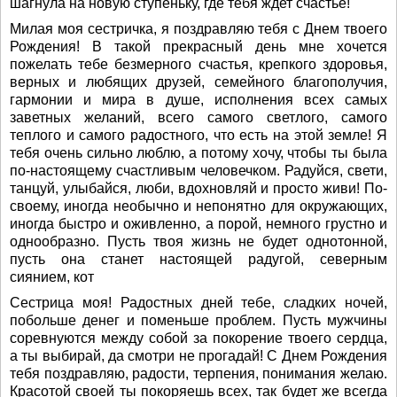
шагнула на новую ступеньку, где тебя ждет счастье!
Милая моя сестричка, я поздравляю тебя с Днем твоего
Рождения! В такой прекрасный день мне хочется
пожелать тебе безмерного счастья, крепкого здоровья,
верных и любящих друзей, семейного благополучия,
гармонии и мира в душе, исполнения всех самых
заветных желаний, всего самого светлого, самого
теплого и самого радостного, что есть на этой земле! Я
тебя очень сильно люблю, а потому хочу, чтобы ты была
по-настоящему счастливым человечком. Радуйся, свети,
танцуй, улыбайся, люби, вдохновляй и просто живи! По-
своему, иногда необычно и непонятно для окружающих,
иногда быстро и оживленно, а порой, немного грустно и
однообразно. Пусть твоя жизнь не будет однотонной,
пусть она станет настоящей радугой, северным
сиянием, кот
Сестрица моя! Радостных дней тебе, сладких ночей,
побольше денег и поменьше проблем. Пусть мужчины
соревнуются между собой за покорение твоего сердца,
а ты выбирай, да смотри не прогадай! С Днем Рождения
тебя поздравляю, радости, терпения, понимания желаю.
Красотой своей ты покоряешь всех, так будет же всегда