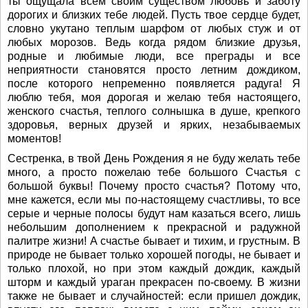
ты ощущала всем своим существом любовь и заботу
дорогих и близких тебе людей. Пусть твое сердце будет,
словно укутано теплым шарфом от любых стуж и от
любых морозов. Ведь когда рядом близкие друзья,
родные и любимые люди, все преграды и все
неприятности становятся просто летним дождиком,
после которого непременно появляется радуга! Я
люблю тебя, моя дорогая и желаю тебя настоящего,
женского счастья, теплого солнышка в душе, крепкого
здоровья, верных друзей и ярких, незабываемых
моментов!
Сестренка, в твой День Рождения я не буду желать тебе
много, а просто пожелаю тебе большого Счастья с
большой буквы! Почему просто счастья? Потому что,
мне кажется, если мы по-настоящему счастливы, то все
серые и черные полосы будут нам казаться всего, лишь
небольшим дополнением к прекрасной и радужной
палитре жизни! А счастье бывает и тихим, и грустным. В
природе не бывает только хорошей погоды, не бывает и
только плохой, но при этом каждый дождик, каждый
шторм и каждый ураган прекрасен по-своему. В жизни
также не бывает и случайностей: если пришел дождик,