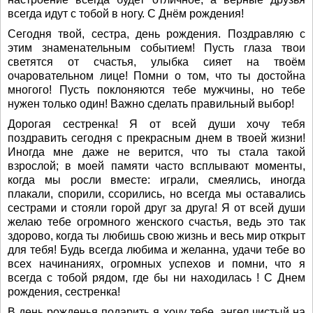
всегда идут с тобой в ногу. С Днём рождения!
Сегодня твой, сестра, день рождения. Поздравляю с
этим знаменательным событием! Пусть глаза твои
светятся от счастья, улыбка сияет на твоём
очаровательном лице! Помни о том, что ты достойна
многого! Пусть поклоняются тебе мужчины, но тебе
нужен только один! Важно сделать правильный выбор!
Дорогая сестренка! Я от всей души хочу тебя
поздравить сегодня с прекрасным днем в твоей жизни!
Иногда мне даже не верится, что ты стала такой
взрослой; в моей памяти часто всплывают моменты,
когда мы росли вместе: играли, смеялись, иногда
плакали, спорили, ссорились, но всегда мы оставались
сестрами и стояли горой друг за друга! Я от всей души
желаю тебе огромного женского счастья, ведь это так
здорово, когда ты любишь свою жизнь и весь мир открыт
для тебя! Будь всегда любима и желанна, удачи тебе во
всех начинаниях, огромных успехов и помни, что я
всегда с тобой рядом, где бы ни находилась ! С Днем
рождения, сестренка!
В день рожденья подарить я хочу тебе, ангел чистый на