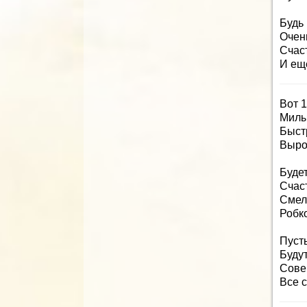
Будь
Очен
Счаст
И ещё
Вот 1
Милы
Быст
Выро
Будет
Счаст
Смел
Робко
Пусть
Буду
Сове
Все 