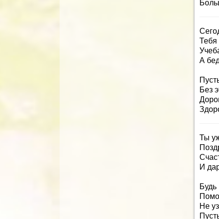
Боль
Сегод
Тебя 
Учеба
А бе
Пуст
Без э
Дорог
Здор
Ты у
Позд
Счас
И да
Будь 
Помо
Не у
Пусть