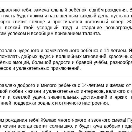
здравляю тебя, замечательный ребёнок, с днём рождения. В
ет пусть будет ярким и насыщенным каждый день, пусть на 
 ярко светит солнце и простирается цветочный ковёр. Ж
ы всякий твой усердный труд и старание вознагражд
ким успехом и всеобщим признанием таланта.
равляю чудесного и замечательного ребёнка с 14-летием. Я
 пожелать добрых чудес и волшебных мгновений, красочных
сёлых эмоций, большой радости и бравой учёбы, разнообр
ресов и увлекательных приключений.
равляю доброго и милого ребёнка с 14-летием и желаю от
шой любви к жизни и увлекательных интересов, великого сч
ути и светлой удачи, значительных достижений и ярких п
енней поддержки родных и отличного настроения.
м рождения тебя! Желаю много яркого и звонкого смеха! Пу
й жизни всегда светит солнышко, и будет куча добрых пода
ь праздник для тебя и твоих близких людей никог