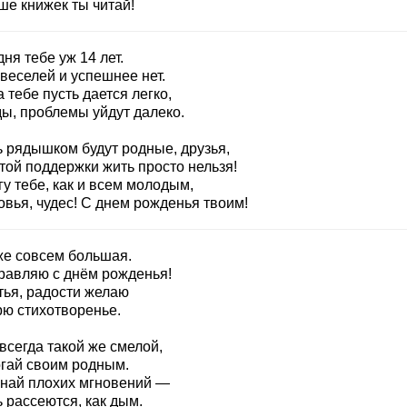
ше книжек ты читай!
ня тебе уж 14 лет.
веселей и успешнее нет.
 тебе пусть дается легко,
ды, проблемы уйдут далеко.
ь рядышком будут родные, друзья,
той поддержки жить просто нельзя!
у тебе, как и всем молодым,
овья, чудес! С днем рожденья твоим!
же совсем большая.
равляю с днём рожденья!
тья, радости желаю
рю стихотворенье.
всегда такой же смелой,
гай своим родным.
знай плохих мгновений —
 рассеются, как дым.