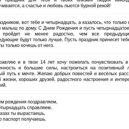
чивается, а счастье и любовь льются бурной рекой!
здником, вот тебе и четырнадцать, а казалось, что только
л малыш по дому. С Днем Рождения и пусть четырнадцатое
 пройдет не менее радостно, чем все предыдущ
едующие будут только лучше. Пусть праздник принесет тебе
ты только хочешь от него.
равляю и в твои 14 лет хочу пожелать почувствовать в
енность и большие силы, настроиться на позитивный 
ый путь к мечте. Желаю добрых повестей и весёлых расс
й жизни, хороших друзей, радостного настроения и интер
ий.
ём рождения поздравляем,
етырнадцать справляем.
лазах ты вырастаешь,
о паспорт получаешь.