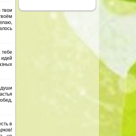
 твои
твоём
елаю,
алось
 тебе
 идей
азных
 души
астья
обед,
сть в
рков!
да не