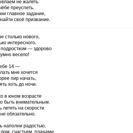
желаем не жалеть
чёбе преуспеть.
зни главное задание,
 найти своё призвание.
е столько нового,
ько интересного.
 подростком — здорово
зумно весело!
тебе 14 —
лать мне хочется
орее пир начать,
ять хоть до ночи.
ко в юном возрасте
о быть внимательным.
 лететь на скорости
не обязательно.
ь наполни радостью,
лом, счастьем, планами,