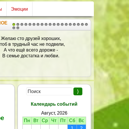
ы
Эмоции
НОЕ
1
2
3
4
5
6
7
8
9
10
11
12
13
14
15
16
17
18
19
20
21
Желаю быть тебе счастливой!
Цвести пышнее всяких роз!
Дорогу счастья торопливо
Пройти без горя и без слез!
Желаю счастья, песен, смеха!
Побольше радости, успеха.
Прожить желаю сотню лет,
Не зная горя, слез и бед!
Календарь событий
Август, 2026
ре
Пн
Вт
Ср
Чт
Пт
Сб
Вс
1
2