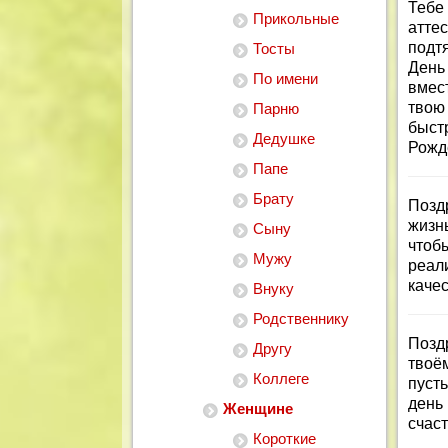
Тебе 
Прикольные
атте
подт
Тосты
День
По имени
вмес
твою
Парню
быст
Дедушке
Рожд
Папе
Брату
Позд
жизн
Сыну
чтоб
Мужу
реал
качес
Внуку
Родственнику
Позд
Другу
твоё
Коллеге
пуст
день 
Женщине
счаст
Короткие