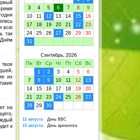
первый
3
4
5
6
7
8
9
время
годня
10
11
12
13
14
15
16
елись
17
18
19
20
21
22
23
я всю
24
25
26
27
28
29
30
ь так
 Днём
31
Сентябрь, 2026
Пн
Вт
Ср
Чт
Пт
Сб
Вс
 твоя
дшей,
1
2
3
4
5
6
ие их
7
8
9
10
11
12
13
такие
14
15
16
17
18
19
20
21
22
23
24
25
26
27
28
29
30
ет на
щего,
12 августа
День ВВС
аждый
15 августа
День археолога
одит к