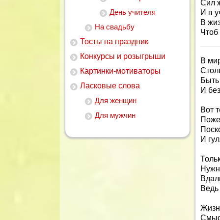
Сил 
День учителя
И в у
В жи
На свадьбу
Чтоб
Тосты на праздник
Конкурсы и розыгрыши
В мир
Стол
Картинки-мотиваторы
Быть
Ласковые слова
И бе
Для женщин
Вот 
Для мужчин
Поже
Поск
И гул
Толь
Нужн
Вдаль
Ведь 
Жизн
Смыс