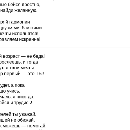
нью бейся яростно,
 найди желанную.
еряй гармонии
друзьями, близкими.
мечты исполнятся!
равляем искренне!
 возраст — не беда!
рослеешь, и тогда
утся твои мечты.
р первый — это ТЫ!
удет, а пока
шо учись.
чалься никогда,
йся и трудись!
телей ты уважай,
шей не обижай.
 сможешь — помогай,