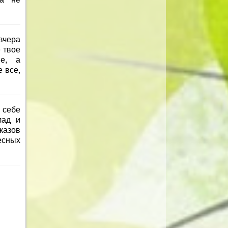
 вчера
 твое
ие, а
 все,
 себе
лад и
казов
есных