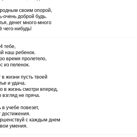
 родным своим опорой,
ь-очень доброй будь.
ья, денег много-много
 чего-нибудь!
4 тебе,
й наш ребенок.
ро время пролетело,
с из пеленок.
 в жизни пусть твоей
ье и удача.
о в жизнь смотри вперед,
 взгляд не пряча.
 в учебе повезет,
т достижения.
ршенствуй с каждым днем
свои умения.