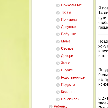
Прикольные
Я по
Тосты
14 л
пути
По имени
чтоб
Девушке
гром
Бабушке
Маме
Позд
хочу
Сестре
и ве
Дочери
инте
Жене
Позд
Внучке
боль
Родственнице
на п
искр
Подруге
Коллеге
С дне
На юбилей
твое
Ребенку
Пуст