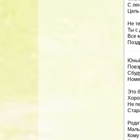
С ле
Цель
Не т
Ты с 
Все 
Позд
Юный
Повз
Сбуд
Номе
Это б
Хоро
Не пе
Стара
Роди
Малы
Кому