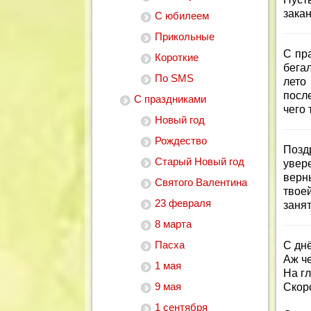
закан
С юбилеем
Прикольные
С пра
Короткие
бега
По SMS
лето
посл
С праздниками
чего 
Новый год
Рождество
Позд
Старый Новый год
увер
верн
Святого Валентина
твое
23 февраля
занят
8 марта
Пасха
С дн
Аж ч
1 мая
На г
9 мая
Скор
1 сентября