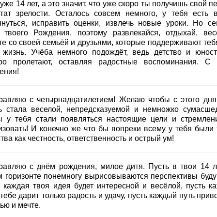
уже 14 лет, а это значит, что уже скоро ты получишь свой 
стат зрелости. Осталось совсем немного, у тебя есть 
януться, исправить оценки, извлечь новые уроки. Но се
 твоего Рождения, поэтому развлекайся, отдыхай, вес
те со своей семьёй и друзьями, которые поддерживают теб
 жизнь. Учёба немного подождёт, ведь детство и юност
ро пролетают, оставляя радостные воспоминания. С
ения!
равляю с четырнадцатилетием! Желаю чтобы с этого дня
ь стала веселой, непредсказуемой и немножко сумасше
ы у тебя стали появляться настоящие цели и стремлен
изовать! И конечно же что бы вопреки всему у тебя были 
тва как честность, ответственность и острый ум!
равляю с днём рождения, милое дитя. Пусть в твои 14 л
м горизонте понемногу вырисовываются перспективы буду
ь каждая твоя идея будет интересной и весёлой, пусть к
тебе дарит только радость и удачу, пусть каждый путь прив
ью и мечте.