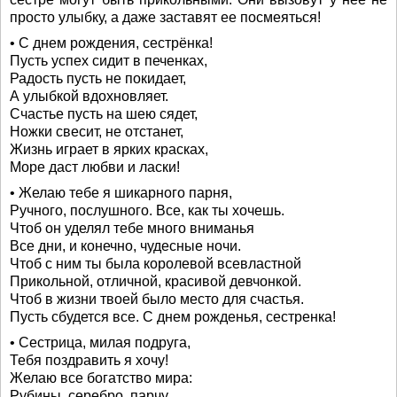
просто улыбку, а даже заставят ее посмеяться!
• С днем рождения, сестрёнка!
Пусть успех сидит в печенках,
Радость пусть не покидает,
А улыбкой вдохновляет.
Счастье пусть на шею сядет,
Ножки свесит, не отстанет,
Жизнь играет в ярких красках,
Море даст любви и ласки!
• Желаю тебе я шикарного парня,
Ручного, послушного. Все, как ты хочешь.
Чтоб он уделял тебе много вниманья
Все дни, и конечно, чудесные ночи.
Чтоб с ним ты была королевой всевластной
Прикольной, отличной, красивой девчонкой.
Чтоб в жизни твоей было место для счастья.
Пусть сбудется все. С днем рожденья, сестренка!
• Сестрица, милая подруга,
Тебя поздравить я хочу!
Желаю все богатство мира:
Рубины, серебро, парчу,