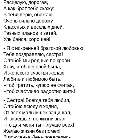
Расцелую, дорогая,
А как брат тебе скажу:
В тебя верю, обожаю,
Очень сильно дорожу.
Классных и веселых дней,
Разных планов и затей.
Улыбайся, хорошей!
• Я с искренней братской любовью
Тебя поздравляю, сестра!
С тобой мы родные по крови.
Хочу, чтоб веселой была,
И женского счастья желаю –
Любить и любимою быть.
Чтоб тратить, купюр не считая,
Чтоб счастливо радостно жить!
• Сестра! Всегда тебя любил,
С тобою всюду я ходил,
От всех мальчишек защищал,
И, знаешь, я по жизни знал,
Что для меня ты – лучше всех!
Желаю жизни без помех!
В рожденья День повеселись,