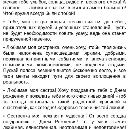
желаю тебе улыбок, солнца, радости, веселого смеха! А
главное — любви и счастья в жизни самого большого!
Чтоб друзья всегда были с тобой!
• Тебе, моя сестра родная, желаю счастья до небес,
признательных друзей и успешных становлений. Пусть
не будет необходимости ловить удачу, ведь она станет
прирученной навечно.
• Любимая моя сестренка, очень хочу, чтобы твоя жизнь
была наполнена сумасшедшими, яркими, добрыми,
неожиданно-приятными событиями и впечатлениями,
отзывчивыми, компанейскими, не подлыми людьми.
Пускай полоса везения вьется бесконечно долго, и все
твои мечты находят пути для своего воплощения в
реальность.
• Любимая моя сестра! Хочу поздравить тебя с Днем
рождения и пожелать тебе много счастливых дней! Чтоб
ты всегда оставалась такой радостной, красивой и
счастливой, как сегодня! Здоровья тебе и чистой любви!
• Сестренка моя нежная и чудесная! От всего сердца
поздравляю с Днем Рождения! Ты у меня самая
любимая, единственная, неотразимая и неповторимая!