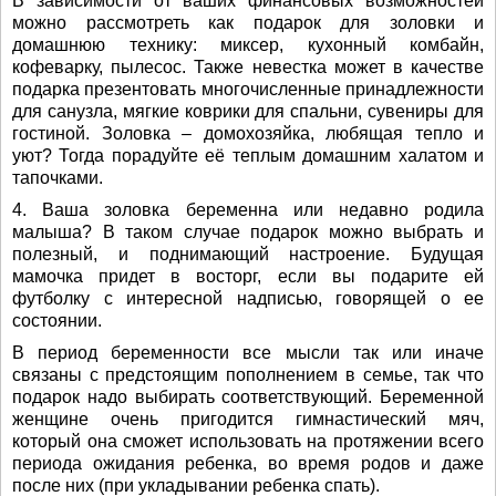
В зависимости от ваших финансовых возможностей
можно рассмотреть как подарок для золовки и
домашнюю технику: миксер, кухонный комбайн,
кофеварку, пылесос. Также невестка может в качестве
подарка презентовать многочисленные принадлежности
для санузла, мягкие коврики для спальни, сувениры для
гостиной. Золовка – домохозяйка, любящая тепло и
уют? Тогда порадуйте её теплым домашним халатом и
тапочками.
4. Ваша золовка беременна или недавно родила
малыша? В таком случае подарок можно выбрать и
полезный, и поднимающий настроение. Будущая
мамочка придет в восторг, если вы подарите ей
футболку с интересной надписью, говорящей о ее
состоянии.
В период беременности все мысли так или иначе
связаны с предстоящим пополнением в семье, так что
подарок надо выбирать соответствующий. Беременной
женщине очень пригодится гимнастический мяч,
который она сможет использовать на протяжении всего
периода ожидания ребенка, во время родов и даже
после них (при укладывании ребенка спать).