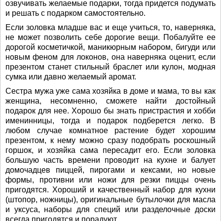
озвучивать желаемые подарки, тогда придется подумать
и решать с подарком самостоятельно.
Если золовка младше вас и еще учиться, то, наверняка,
не может позволить себе дорогие вещи. Побалуйте ее
дорогой косметичкой, маникюрным набором, бигуди или
новым феном для локонов, она наверняка оценит, если
презентом станет стильный браслет или кулон, модная
сумка или давно желаемый аромат.
Сестра мужа уже сама хозяйка в доме и мама, то вы как
женщина, несомненно, сможете найти достойный
подарок для нее. Хорошо бы знать пристрастия и хобби
именинницы, тогда и подарок подберется легко. В
любом случае комнатное растение будет хорошим
презентом, к нему можно сразу подобрать роскошный
горшок, и хозяйка сама пересадит его. Если золовка
большую часть времени проводит на кухне и балует
домочадцев пиццей, пирогами и кексами, но новые
формы, противни или ножи для резки пиццы очень
пригодятся. Хороший и качественный набор для кухни
(штопор, ножницы), оригинальные бутылочки для масла
и уксуса, наборы для специй или разделочные доски
всегда пригодятся и порадуют.