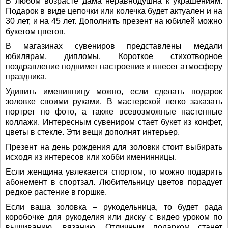
В любом возрасте дама неравнодушна к украшениям.
Подарок в виде цепочки или колечка будет актуален и на
30 лет, и на 45 лет. Дополнить презент на юбилей можно
букетом цветов.
В магазинах сувениров представлены медали
юбилярам, дипломы. Короткое стихотворное
поздравление поднимет настроение и внесет атмосферу
праздника.
Удивить именинницу можно, если сделать подарок
золовке своими руками. В мастерской легко заказать
портрет по фото, а также всевозможные настенные
коллажи. Интересным сувениром стает букет из конфет,
цветы в стекле. Эти вещи дополнят интерьер.
Презент на день рождения для золовки стоит выбирать
исходя из интересов или хобби именинницы.
Если женщина увлекается спортом, то можно подарить
абонемент в спортзал. Любительницу цветов порадует
редкое растение в горшке.
Если ваша золовка – рукодельница, то будет рада
коробочке для рукоделия или диску с видео уроком по
вышиванию, вязанию. Отличным подарком станет