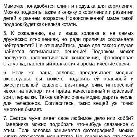
Мамочке понадобятся слинг и подушка для кормления.
Можно подарить также и книжку о кормлении и развитии
детей в раннем возрасте. Новоиспеченной маме такой
подарок будет как нельзя кстати.
5. К сожалению, вы и ваша золовка в не самых
дружеских отношениях, но ради приличия сохраняете
нейтралитет? Не отчаивайтесь, даже для такого случая
найдется оптимальное решение! Подарком может
послужить флористическая композиция, фарфоровая
статуэтка, настенный коллаж или ароматические свечи.
6. Если же ваша золовка предпочитает модные
аксессуары, вы можете подарить ей красивый и
вместительный кошелек, визитницу, очки, интересный
чехол на паспорт или права, качественный и красивый
зонт, перчатки. Также сейчас очень модно дарить чехлы
для телефонов. Согласитесь, таких вещей уж точно
много не бывает.
7. Сестра мужа имеет свое любимое дело или хобби?
Наверняка можно подобрать что-нибудь связанное с
этим. Если золовка занимается фотографией, можно
купить отражатель или штатив. Но, конечно же, это стоит