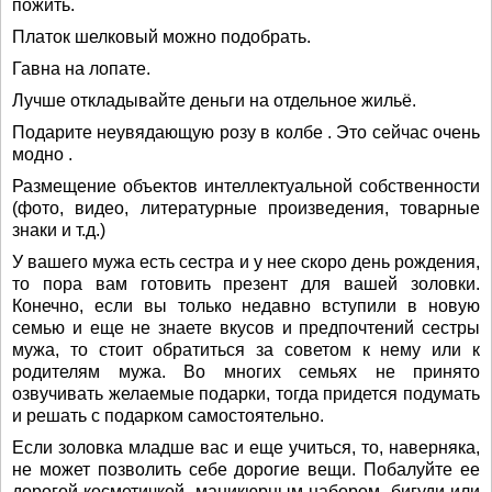
пожить.
Платок шелковый можно подобрать.
Гавна на лопате.
Лучше откладывайте деньги на отдельное жильё.
Подарите неувядающую розу в колбе . Это сейчас очень
модно .
Размещение объектов интеллектуальной собственности
(фото, видео, литературные произведения, товарные
знаки и т.д.)
У вашего мужа есть сестра и у нее скоро день рождения,
то пора вам готовить презент для вашей золовки.
Конечно, если вы только недавно вступили в новую
семью и еще не знаете вкусов и предпочтений сестры
мужа, то стоит обратиться за советом к нему или к
родителям мужа. Во многих семьях не принято
озвучивать желаемые подарки, тогда придется подумать
и решать с подарком самостоятельно.
Если золовка младше вас и еще учиться, то, наверняка,
не может позволить себе дорогие вещи. Побалуйте ее
дорогой косметичкой, маникюрным набором, бигуди или