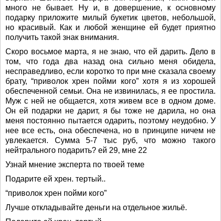
много не бывает. Ну и, в довершение, к основному
подарку приложите милый букетик цветов, небольшой,
но красивый. Как и любой женщине ей будет приятно
получить такой знак внимания.
Скоро восьмое марта, я не знаю, что ей дарить. Дело в
том, что года два назад она сильно меня обидела,
несправедливо, если коротко то при мне сказала своему
брату, “приволок хрен пойми кого” хотя я из хорошей
обеспеченной семьи. Она не извинилась, я ее простила.
Муж с ней не общается, хотя живем все в одном доме.
Он ей подарки не дарит, я бы тоже не дарила, но она
меня постоянно пытается одарить, поэтому неудобно. У
нее все есть, она обеспечена, но в принципе ничем не
увлекается. Сумма 5-7 тыс руб, что можно такого
нейтрального подарить? ей 29, мне 22
Узнай мнение эксперта по твоей теме
Подарите ей хрен. тертый..
“приволок хрен пойми кого”
Лучше откладывайте деньги на отдельное жильё.