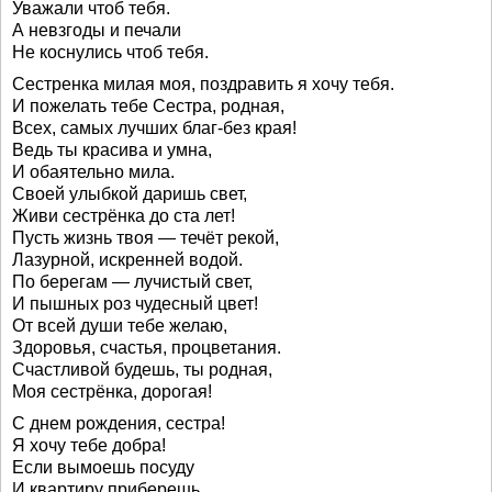
Уважали чтоб тебя.
А невзгоды и печали
Не коснулись чтоб тебя.
Сестренка милая моя, поздравить я хочу тебя.
И пожелать тебе Сестра, родная,
Всех, самых лучших благ-без края!
Ведь ты красива и умна,
И обаятельно мила.
Своей улыбкой даришь свет,
Живи сестрёнка до ста лет!
Пусть жизнь твоя — течёт рекой,
Лазурной, искренней водой.
По берегам — лучистый свет,
И пышных роз чудесный цвет!
От всей души тебе желаю,
Здоровья, счастья, процветания.
Счастливой будешь, ты родная,
Моя сестрёнка, дорогая!
С днем рождения, сестра!
Я хочу тебе добра!
Если вымоешь посуду
И квартиру приберешь,