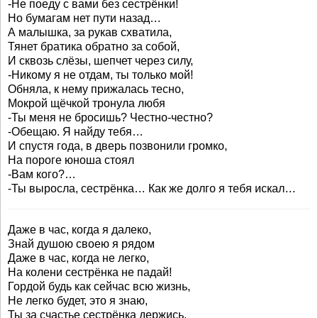
-Не поеду с вами без сестрёнки!
Но бумагам нет пути назад…
А малышка, за рукав схватила,
Тянет братика обратно за собой,
И сквозь слёзы, шепчет через силу,
-Никому я не отдам, ты только мой!
Обняла, к нему прижалась тесно,
Мокрой щёчкой тронула любя
-Ты меня не бросишь? Честно-честно?
-Обещаю. Я найду тебя…
И спустя года, в дверь позвонили громко,
На пороге юноша стоял
-Вам кого?…
-Ты выросла, сестрёнка… Как же долго я тебя искал…
Даже в час, когда я далеко,
Знай душою своею я рядом
Даже в час, когда не легко,
На колени сестрёнка не падай!
Гордой будь как сейчас всю жизнь,
Не легко будет, это я знаю,
Ты за счастье сестрёнка держись,