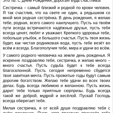
Это ты. С Днем Рождения, дорогая! Будь счастлива!
Сестричка – самый близкий и родной по крови человек.
Я так счастлив, что на свете не один, а рядышком со
мной моя родная сестрёнка. В день рождения, я желаю
тебе, родная, всего самого наилучшего. Пусть на твоём
пути всегда встречаются надёжные друзья, пусть тебя
всегда ценят, любят и уважают. Крепкого здоровья тебе,
побольше улыбок, и большого счастья. Пусть твоя жизнь
будет, как чистая родниковая вода, пусть тебе везёт во
всём и всегда. Благополучия тебе, мира и удачи во всём.
У самого родного человечка на земле день рожденья. Я
искренне поздравляю тебя, сестричка, и желаю много –
много счастья. Пусть судьба будет к тебе всегда
благосклонной. Пусть сегодня непременно сбудется
твоя заветная мечта. Пусть прожитые годы будут самым
дорогим богатством. Желаю тебе удачи во всех твоих
делах. Будь всегда любимою и желанною. Пусть жизнь
дарит тебе только приятные сюрпризы. Будь всегда
такой же доброй, мудрой и весёлой. Пускай Господь
всегда оберегает тебя.
Милая сестричка, я от всей души поздравляю тебя с