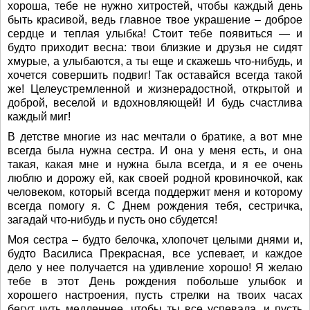
хороша, тебе не нужно хитростей, чтобы каждый день
быть красивой, ведь главное твое украшение – доброе
сердце и теплая улыбка! Стоит тебе появиться — и
будто приходит весна: твои близкие и друзья не сидят
хмурые, а улыбаются, а ты еще и скажешь что-нибудь, и
хочется совершить подвиг! Так оставайся всегда такой
же! Целеустремленной и жизнерадостной, открытой и
доброй, веселой и вдохновляющей! И будь счастлива
каждый миг!
В детстве многие из нас мечтали о братике, а вот мне
всегда была нужна сестра. И она у меня есть, и она
такая, какая мне и нужна была всегда, и я ее очень
люблю и дорожу ей, как своей родной кровиночкой, как
человеком, который всегда поддержит меня и которому
всегда помогу я. С Днем рождения тебя, сестричка,
загадай что-нибудь и пусть оно сбудется!
Моя сестра – будто белочка, хлопочет целыми днями и,
будто Василиса Прекрасная, все успевает, и каждое
дело у нее получается на удивление хорошо! Я желаю
тебе в этот День рождения побольше улыбок и
хорошего настроения, пусть стрелки на твоих часах
бегут чуть медленнее, чтобы ты все успевала, и пусть