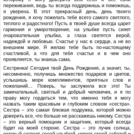
переживания, ведь ты всегда поддержишь и поможешь,
я уверена. В этот прекрасный день, день твоего
рождения, я хочу пожелать тебе всего самого светлого,
теплого и радостного! Пусть в твоей душе всегда царит
гармония и умиротворение, на улыбке пусть сияет
очаровательная улыбка, а глаза светятся верой,
надеждой и любовью. Счастье у нас в сердце, а не во
внешнем мире. Я желаю тебе быть по-настоящему
счастливой, а что для тебя счастье и в чем оно
проявляется, ты знаешь сама.
Сестренка! Сегодня твой День Рождения, а значит, ты,
несомненно, получишь множество подарков и цветов,
услышишь море комплиментов, приятных слов и
пожеланий… Поверь, ты заслужила все это! Ты
замечательный, светлый и добрый человечек, и я по
праву могу гордиться тем, что именно тебя я могу
назвать таким красивым и глубоким словом «сестра».
Сестра – это самая близкая подружка, которой можно
доверить все, что больше не расскажешь никому. Сестра
– это верный помощник и защитник, который всегда
будет на моей стороне. Сестра – это лучик солнца,
который согреет своей улыбкой, укроет своей заботой и