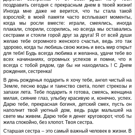
поздравить сегодня с прекрасным днем в твоей жизни!
Иногда мне даже не верится, что ты стала такой
взрослой; в моей памяти часто всплывают моменты,
когда мы росли вместе: играли, смеялись, иногда
плакали, спорили, ссорились, но всегда мы оставались
сестрами и стояли горой друг за друга! Я от всей души
желаю тебе огромного женского счастья, ведь это так
здорово, когда ты любишь свою жизнь и весь мир открыт
для тебя! Будь всегда любима и желанна, удачи тебе во
всех начинаниях, огромных успехов и помни, что я
всегда с тобой рядом, где бы ни находилась ! С Днем
рождения, сестренка!
В день рожденья подарить я хочу тебе, ангел чистый на
Земле, песню воды и таинство света, полет стрекозы и
запахи лета. Тебе подарить я готова, смеясь, женщина
милая, сияние глаз, улыбку красивую и, конечно, успех.
Дарю тебе, прекрасная богиня, детский смех, пусть он
наполнит твой уютный дом, ведь ради малышей на
свете мы живем. Дарю тебе я денег круговорот, чтоб ты
жила спокойно, без хлопот. Твоя сестра.
Старшая сестра – это самый важный человек в жизни. В