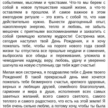
событиями, мыслями и чувствами. Что-то мы берем с
собой в новое путешествие нашей жизни, а что-то
оставляем в прошлом. И самое важное в этом
ежегодном ритуале – это взять с собой то, что нам
действительно нужно. Вынести драгоценный опыт,
накопленную энергию, тепло и любовь, не забыть
мешочек с приятными воспоминаниями и захватить с
собой гремящую копилку мудрости! Сестренка моя,
сегодня наступил твой День Рождения, и я хочу
пожелать тебе, чтобы на пороге нового года своей
жизни ты отпустила все прошлые неудачи и сомнения,
выбросила все обиды и переживания, уложила в
чемоданчик надежду, веру, любовь, удачу и уверенно
шагнула на новую ступеньку, где тебя ждет счастье!
Милая моя сестричка, я поздравляю тебя с Днем твоего
Рождения! В такой прекрасный день мне хочется
пожелать тебе безмерного счастья, крепкого здоровья,
верных и любящих друзей, семейного благополучия,
гармонии и мира в душе, исполнения всех самых
заветных желаний, всего самого светлого, самого
теплого и самого радостного, что есть на этой земле! Я
тебя очень сильно люблю, а потому хочу, чтобы ты была