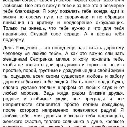
любовью. Все это я вижу в тебе и за все это я безмерно
тебе благодарна! Я хочу пожелать тебе всегда идти в
жизни по своему пути, не сворачивая и не обращая
внимания на критику и неодобрение окружающих.
Только ты знаешь, что тебе нужно и что для тебя
правильно. Слушай свое сердце! А я всегда тебя
поддержу.
День Рождения – это повод еще раз сказать дорогому
человеку «я люблю тебя». А как это важно слышать
женщинам! Сестренка, милая, я хочу пожелать тебе,
чтобы не только в дни праздников и торжеств, но и в
простые, порой, грустные и дождливые дни своей жизни
ты ощущала всем своим существом любовь и заботу
дорогих и близких тебе людей. Пусть твое сердце будет,
словно укутано теплым шарфом от любых стуж и от
любых морозов. Ведь когда рядом близкие друзья,
родные и любимые люди, все преграды и все
неприятности становятся просто летним дождиком,
после которого непременно появляется радуга! Я
люблю тебя, моя дорогая и желаю тебя настоящего,
женского счастья, теплого солнышка в душе, крепкого