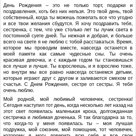
День Рождения – это не только торт, подарки и
поздравления, хоть без них нельзя. Это твой день, твой
собственный, когда ты можешь пожелать все что угодно
и все твои желания сбудутся. Я хочу поздравить тебя,
сестренка, с тем, что уже столько лет ты лучик света в
постоянной суете дней. Ты нежная и добрая, и больше
всего на свете я не люблю с тобой расставаться. Время,
которое мы проводим вместе, навсегда останется в
моей памяти как самые чудесные сны. Ты очень
красивая девочка, и с каждым годом ты становишься
все лучше и лучше. Ты взрослеешь, и я взрослею тоже,
но внутри мы все равно навсегда останемся детьми,
которые играют друг с другом и заливаются смехом от
счастья. С Днем Рождения, сестре от сестры. Я тебя
очень люблю.
Мой родной, мой любимый человечек, сестренка!
Сегодня наступил тот день, когда несколько лет назад на
этот свет появилась маленькая кроха, долгожданная
сестричка и любимая доченька. Я так благодарна за то,
что когда-то у меня появилась ты – моя лучшая
подружка, мой союзник, мой помощник, тот человечек,
которому я могу доверить всю себя и все свои