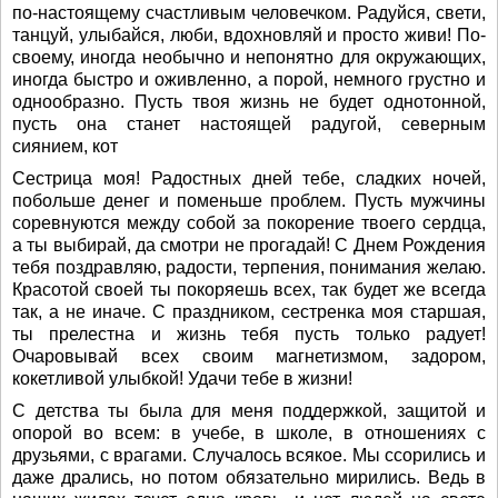
по-настоящему счастливым человечком. Радуйся, свети,
танцуй, улыбайся, люби, вдохновляй и просто живи! По-
своему, иногда необычно и непонятно для окружающих,
иногда быстро и оживленно, а порой, немного грустно и
однообразно. Пусть твоя жизнь не будет однотонной,
пусть она станет настоящей радугой, северным
сиянием, кот
Сестрица моя! Радостных дней тебе, сладких ночей,
побольше денег и поменьше проблем. Пусть мужчины
соревнуются между собой за покорение твоего сердца,
а ты выбирай, да смотри не прогадай! С Днем Рождения
тебя поздравляю, радости, терпения, понимания желаю.
Красотой своей ты покоряешь всех, так будет же всегда
так, а не иначе. С праздником, сестренка моя старшая,
ты прелестна и жизнь тебя пусть только радует!
Очаровывай всех своим магнетизмом, задором,
кокетливой улыбкой! Удачи тебе в жизни!
С детства ты была для меня поддержкой, защитой и
опорой во всем: в учебе, в школе, в отношениях с
друзьями, с врагами. Случалось всякое. Мы ссорились и
даже дрались, но потом обязательно мирились. Ведь в