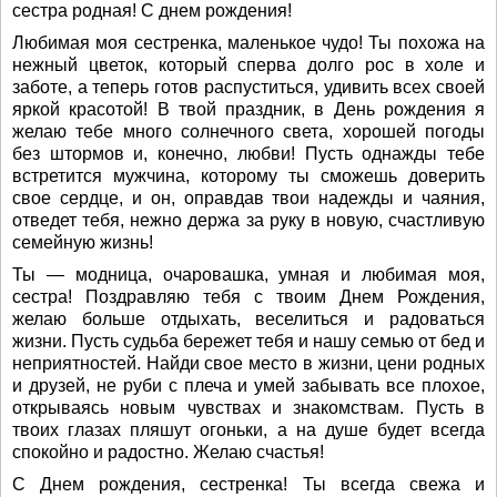
сестра родная! С днем рождения!
Любимая моя сестренка, маленькое чудо! Ты похожа на
нежный цветок, который сперва долго рос в холе и
заботе, а теперь готов распуститься, удивить всех своей
яркой красотой! В твой праздник, в День рождения я
желаю тебе много солнечного света, хорошей погоды
без штормов и, конечно, любви! Пусть однажды тебе
встретится мужчина, которому ты сможешь доверить
свое сердце, и он, оправдав твои надежды и чаяния,
отведет тебя, нежно держа за руку в новую, счастливую
семейную жизнь!
Ты — модница, очаровашка, умная и любимая моя,
сестра! Поздравляю тебя с твоим Днем Рождения,
желаю больше отдыхать, веселиться и радоваться
жизни. Пусть судьба бережет тебя и нашу семью от бед и
неприятностей. Найди свое место в жизни, цени родных
и друзей, не руби с плеча и умей забывать все плохое,
открываясь новым чувствах и знакомствам. Пусть в
твоих глазах пляшут огоньки, а на душе будет всегда
спокойно и радостно. Желаю счастья!
С Днем рождения, сестренка! Ты всегда свежа и