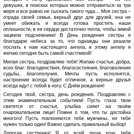
девушек, в поисках которых можно отправиться за три
моря и все равно не сыскать такого чуда… Моя сестра –
отрада своей семьи, верный друг для друзей, она не
умеет обижать и всегда готова простить наши
оплошности, в ее сердце достаточно тепла, чтобы зимой
зацвели подснежники! В День рождения сестры я
благодарю небеса за то, что однажды они решили
послать к нам настоящего ангела, и этому ангелу я
желаю сегодня быть самой счастливой!
Милая сестра, поздравляю тебя! Желаю счастья, добра,
всех благ: благоденствия, благосостояния, благоволения
судьбы, благополучия. Мечты пусть исполнятся,
настроение всегда будет отличное, а верные друзья
всегда идут с тобой в ногу. С Днём рождения!
Сегодня твой, сестра, день рождения. Поздравляю с
этим знаменательным событием! Пусть глаза твои
светятся от счастья, улыбка сияет на твоём
очаровательном лице! Помни о том, что ты достойна
многого! Пусть поклоняются тебе мужчины, но тебе
нужен только один! Важно сделать правильный выбор!
Дорогая сестренка! Я от всей души хочу тебя