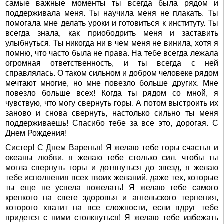
самые важные моменты ты всегда была рядом и
поддерживала меня. Ты научила меня не плакать. Ты
помогала мне делать уроки и готовиться к институту. Ты
всегда знала, как приободрить меня и заставить
улыбнуться. Ты никогда ни в чем меня не винила, хотя я
помню, что часто была не права. На тебе всегда лежала
огромная ответственность, и ты всегда с ней
справлялась. О таком сильном и добром человеке рядом
мечтают многие, но мне повезло больше других. Мне
повезло больше всех! Когда ты рядом со мной, я
чувствую, что могу свернуть горы. А потом выстроить их
заново и снова свернуть, настолько сильно ты меня
поддерживаешь! Спасибо тебе за все это, дорогая. С
Днем Рождения!
Систер! С Днем Варенья! Я желаю тебе горы счастья и
океаны любви, я желаю тебе столько сил, чтобы ты
могла свернуть горы и дотянуться до звезд, я желаю
тебе исполнения всех твоих желаний, даже тех, которые
ты еще не успела пожелать! Я желаю тебе самого
крепкого на свете здоровья и ангельского терпения,
которого хватит на все сложности, если вдруг тебе
придется с ними столкнуться! Я желаю тебе избежать