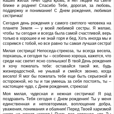
наших жилах течет одна кровь, и нет людей на свете
ближе и роднее! Спасибо Тебе, дорогая, за любовь,
поддержку и понимание! С Днем рождения, любимая
сестричка!
Сегодня день рождения у самого светлого человека на
планете Земля — у моей любимой сестры. Я желаю,
чтобы ты сегодня и всегда была самой счастливой, верь
только в хорошее и не знай горя и бед. Хоть иногда мы и
ссоримся с тобой, но все равно ты самая лучшая сестра!
Милая сестрица! Непоседа-стрекоза, ты всегда весела,
порхаешь, и сегодня ты – особенно хороша, кажется, что
среди нас светит ясно солнышко! В твой День рождения
я хочу пожелать тебе: оставайся такой же, будь
жизнерадостной, не унывай и смейся звонко, когда
весело! Я мог бы пожелать тебе еще быть серьезной и
осторожной, но ты и так умеешь за себя постоять, ты –
настоящее чудо, с Днем рождения, стрекоза!
Моя милая, чудесная и нежная сестричка! Я рад
поздравить Тебя сегодня с Днем рождения! Ты у меня
единственная и неповторимая, воплощение добра,
уважения, понимания и обаяния! Перед Твоей харизмой