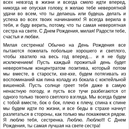
всех невзгод в жизни и всегда смело идти вперед,
никогда не опуская голову, я желаю тебе невероятной
удачи во всем, что ты делаешь или будешь делать и
успеха во всех твоих начинаниях! Я всегда верила в
тебя, и буду верить, потому, что ты самая невероятная
сестра на свете. С Днем Рождения, милая! Радости тебе,
счастья и любви.
Милая сестренка! Обычно на День Рождения все
пытаются пожелать побольше хорошего и светлого,
чтобы хватило на весь год вперед… и я не буду
исключением! Пусть каждый прожитый день будет
невероятным концентратом позитива, который потом
мы вместе, в старости, кхе-кхе, будем потягивать из
воспоминаний как пина коладу из бокала с коктейльной
вишенкой. Пусть солнце греет тебя даже в самую
ненастную погоду, и пусть все тучи разбегаются от
одного только твоего светлого взгляда. Мы всегда будем
с тобой вместе, бок о бок, плечо к плечу, спина к спине
мы будем идти по жизни, и все беды в страхе начнут
разлетаться в стороны, как только мы покажемся рядом.
Я люблю тебя, сестренка. Люблю. Люблю!!! С Днем
Рождения, ты самая лучшая на свете сестра!