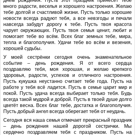
днём рождения. Пусть этот праздник принесёт тебе
много радости, веселья и хорошего настроения. Желаю
тебе долгой и счастливой жизни. Пусть только хорошие
новости всегда радуют тебя, а все невзгоды и печали
навсегда забудут дорогу к тебе. Пусть твоя красота
чарует окружающих. Пусть твоя семья ценит, любит и
помогает тебе во всём. Всех благ земных тебе, мира,
тепла и благополучия. Удачи тебе во всём и везения,
хорошей судьбы.
У моей сестрёнки сегодня очень знаменательное
событие – день рождения. Я от всего сердца
поздравляю тебя, моя хорошая, и желаю крепкого
здоровья, радости, успехов и отличного настроения.
Пусть кукушка неустанно считает тебе года. Пусть на
работе у тебя всё ладится. Пусть в семье царит мир и
покой. Пусть удача всегда выбирает только тебя. Будь
всегда такой мудрой и доброй. Пусть в твоей душе долго
цветёт весна. Всех благ тебе, достатка и благополучия.
Пусть добрый ангел всегда оберегает тебя от неудачь.
Сегодня вся наша семья отмечает прекрасный праздник
– день рождения нашей дорогой сестрички. Мы
сердечно поздравляем тебя с праздником. Пусть на