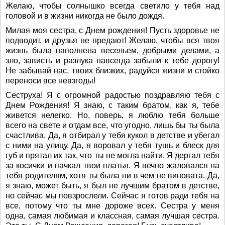
Желаю, чтобы солнышко всегда светило у тебя над
головой и в жизни никогда не было дождя.
Милая моя сестра, с Днем рождения! Пусть здоровье не
подводит, и друзья не предают! Желаю, чтобы вся твоя
жизнь была наполнена весельем, добрыми делами, а
зло, зависть и разлука навсегда забыли к тебе дорогу!
Не забывай нас, твоих близких, радуйся жизни и стойко
переноси все невзгоды!
Сеструха! Я с огромной радостью поздравляю тебя с
Днем Рождения! Я знаю, с таким братом, как я, тебе
живется нелегко. Но, поверь, я люблю тебя больше
всего на свете и отдам все, что угодно, лишь бы ты была
счастлива. Да, я отбирал у тебя кукол в детстве и убегал
с ними на улицу. Да, я воровал у тебя тушь и блеск для
губ и прятал их так, что ты не могла найти. Я дергал тебя
за косички и пачкал твои платья. Я вечно жаловался на
тебя родителям, хотя ты была ни в чем не виновата. Да,
я знаю, может быть, я был не лучшим братом в детстве,
но сейчас мы повзрослели. Сейчас я готов ради тебя на
все, потому что ты мне дороже всех. Сестра у меня
одна, самая любимая и классная, самая лучшая сестра.