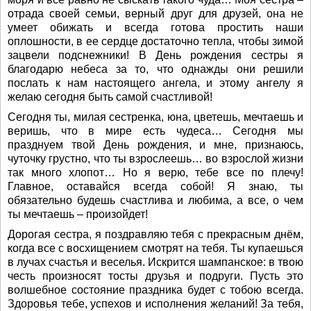
отрада своей семьи, верный друг для друзей, она не
умеет обижать и всегда готова простить наши
оплошности, в ее сердце достаточно тепла, чтобы зимой
зацвели подснежники! В День рождения сестры я
благодарю небеса за то, что однажды они решили
послать к нам настоящего ангела, и этому ангелу я
желаю сегодня быть самой счастливой!
Сегодня ты, милая сестренка, юна, цветешь, мечтаешь и
веришь, что в мире есть чудеса… Сегодня мы
празднуем твой День рождения, и мне, признаюсь,
чуточку грустно, что ты взрослеешь… во взрослой жизни
так много хлопот… Но я верю, тебе все по плечу!
Главное, оставайся всегда собой! Я знаю, ты
обязательно будешь счастлива и любима, а все, о чем
ты мечтаешь – произойдет!
Дорогая сестра, я поздравляю тебя с прекрасным днём,
когда все с восхищением смотрят на тебя. Ты купаешься
в лучах счастья и веселья. Искрится шампанское: в твою
честь произносят тосты друзья и подруги. Пусть это
волшебное состояние праздника будет с тобою всегда.
Здоровья тебе, успехов и исполнения желаний! За тебя,