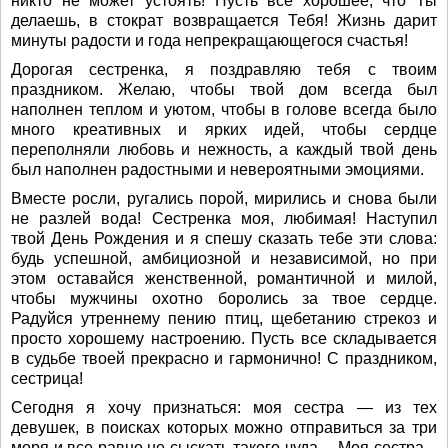
никто не может устоять! Пусть все хорошее, что Ты
делаешь, в стократ возвращается Тебя! Жизнь дарит
минуты радости и года непрекращающегося счастья!
Дорогая сестренка, я поздравляю тебя с твоим
праздником. Желаю, чтобы твой дом всегда был
наполнен теплом и уютом, чтобы в голове всегда было
много креативных и ярких идей, чтобы сердце
переполняли любовь и нежность, а каждый твой день
был наполнен радостными и невероятными эмоциями.
Вместе росли, ругались порой, мирились и снова были
не разлей вода! Сестренка моя, любимая! Наступил
твой День Рождения и я спешу сказать тебе эти слова:
будь успешной, амбициозной и независимой, но при
этом оставайся женственной, романтичной и милой,
чтобы мужчины охотно боролись за твое сердце.
Радуйся утреннему пению птиц, щебетанию стрекоз и
просто хорошему настроению. Пусть все складывается
в судьбе твоей прекрасно и гармонично! С праздником,
сестрица!
Сегодня я хочу признаться: моя сестра — из тех
девушек, в поисках которых можно отправиться за три
моря и все равно не сыскать такого чуда… Моя сестра –