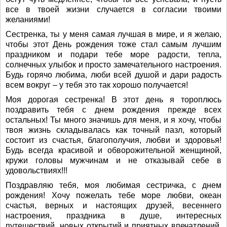
все в твоей жизни случается в согласии твоими
желаниями!
Сестренка, ты у меня самая лучшая в мире, и я желаю,
чтобы этот День рождения тоже стал самым лучшим
праздником и подари тебе море радости, тепла,
солнечных улыбок и просто замечательного настроения.
Будь горячо любима, люби всей душой и дари радость
всем вокруг – у тебя это так хорошо получается!
Моя дорогая сестренка! В этот день я тороплюсь
поздравить тебя с днем рождения прежде всех
остальных! Ты много значишь для меня, и я хочу, чтобы
твоя жизнь складывалась как точный пазл, который
состоит из счастья, благополучия, любви и здоровья!
Будь всегда красивой и обворожительной женщиной,
кружи головы мужчинам и не отказывай себе в
удовольствиях!!!
Поздравляю тебя, моя любимая сестричка, с днем
рождения! Хочу пожелать тебе море любви, океан
счастья, верных и настоящих друзей, весеннего
настроения, праздника в душе, интересных
путешествий, новых открытий и приятных впечатлений.