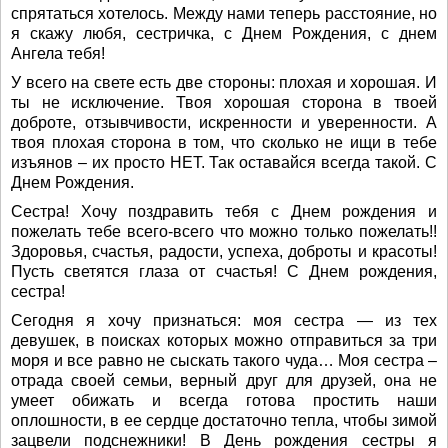
спрятаться хотелось. Между нами теперь расстояние, но
я скажу любя, сестричка, с Днем Рождения, с днем
Ангела тебя!
У всего на свете есть две стороны: плохая и хорошая. И
ты не исключение. Твоя хорошая сторона в твоей
доброте, отзывчивости, искренности и уверенности. А
твоя плохая сторона в том, что сколько не ищи в тебе
изъянов – их просто НЕТ. Так оставайся всегда такой. С
Днем Рождения.
Сестра! Хочу поздравить тебя с Днем рождения и
пожелать тебе всего-всего что можно только пожелать!!
Здоровья, счастья, радости, успеха, доброты и красоты!
Пусть светятся глаза от счастья! С Днем рождения,
сестра!
Сегодня я хочу признаться: моя сестра — из тех
девушек, в поисках которых можно отправиться за три
моря и все равно не сыскать такого чуда… Моя сестра –
отрада своей семьи, верный друг для друзей, она не
умеет обижать и всегда готова простить наши
оплошности, в ее сердце достаточно тепла, чтобы зимой
зацвели подснежники! В День рождения сестры я