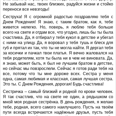
Не забывай нас, твоих близких, радуйся жизни и стойко
переноси все невзгоды!
Сеструха! Я с огромной радостью поздравляю тебя с
Днем Рождения! Я знаю, с таким братом, как я, тебе
живется нелегко. Но, поверь, я люблю тебя больше
всего на свете и отдам все, что угодно, лишь бы ты была
счастлива. Да, я отбирал у тебя кукол в детстве и убегал
с ними на улицу. Да, я воровал у тебя тушь и блеск для
губ и прятал их так, что ты не могла найти. Я дергал тебя
за косички и пачкал твои платья. Я вечно жаловался на
тебя родителям, хотя ты была ни в чем не виновата. Да,
я знаю, может быть, я был не лучшим братом в детстве,
но сейчас мы повзрослели. Сейчас я готов ради тебя на
все, потому что ты мне дороже всех. Сестра у меня
одна, самая любимая и классная, самая лучшая сестра.
Это ты. С Днем Рождения, дорогая! Будь счастлива!
Сестричка – самый близкий и родной по крови человек.
Я так счастлив, что на свете не один, а рядышком со
мной моя родная сестрёнка. В день рождения, я желаю
тебе, родная, всего самого наилучшего. Пусть на твоём
пути всегда встречаются надёжные друзья, пусть тебя