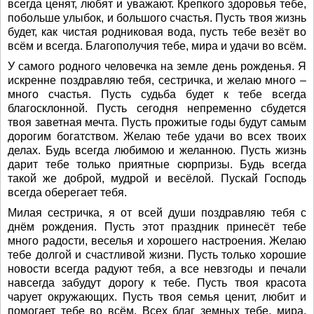
всегда ценят, любят и уважают. Крепкого здоровья тебе,
побольше улыбок, и большого счастья. Пусть твоя жизнь
будет, как чистая родниковая вода, пусть тебе везёт во
всём и всегда. Благополучия тебе, мира и удачи во всём.
У самого родного человечка на земле день рожденья. Я
искренне поздравляю тебя, сестричка, и желаю много –
много счастья. Пусть судьба будет к тебе всегда
благосклонной. Пусть сегодня непременно сбудется
твоя заветная мечта. Пусть прожитые годы будут самым
дорогим богатством. Желаю тебе удачи во всех твоих
делах. Будь всегда любимою и желанною. Пусть жизнь
дарит тебе только приятные сюрпризы. Будь всегда
такой же доброй, мудрой и весёлой. Пускай Господь
всегда оберегает тебя.
Милая сестричка, я от всей души поздравляю тебя с
днём рождения. Пусть этот праздник принесёт тебе
много радости, веселья и хорошего настроения. Желаю
тебе долгой и счастливой жизни. Пусть только хорошие
новости всегда радуют тебя, а все невзгоды и печали
навсегда забудут дорогу к тебе. Пусть твоя красота
чарует окружающих. Пусть твоя семья ценит, любит и
помогает тебе во всём. Всех благ земных тебе, мира,