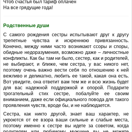
Чтоб счастья был тариф оплачен
На все грядущие года!
Родственные души
С самого рождения сестры испытывают друг к другу
трепетные чувства и искреннюю привязанность.
Конечно, между ними часто возникают ссоры и споры,
обидные недоразумения, возможно даже – личностные
конфликты. Как бы там ни было, сестер, как и родителей,
не выбирают, и ближе, чем сестра, у вас никого нет,
поэтому очень важно вести себя по отношению к ней
вежливо и деликатно, любить ее такой, какая она есть.
Вот увидите, она ответит вам тем же и всю жизнь будет
для вас надежной поддержкой и опорой. Подарите
трогательный стих сестре, побалуйте ее своим
вниманием, даже если официального повода для такого
проявления чувств, вроде бы, и не наблюдается.
Сестра, как никто другой, знает ваш характер, не
укроются от ее взора ваши сильные и слабые места,
поэтому именно к сестре вы идете за советом, когда
родителям или любимому мужчине вы не можете