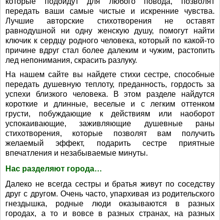
которые подойдут для любого повода, позволят
передать ваши самые чистые и искренние чувства.
Лучшие авторские стихотворения не оставят
равнодушной ни одну женскую душу, помогут найти
ключик к сердцу родного человека, который по какой-то
причине вдруг стал более далеким и чужим, растопить
лед непонимания, скрасить разлуку.
На нашем сайте вы найдете стихи сестре, способные
передать душевную теплоту, преданность, гордость за
успехи близкого человека. В этом разделе найдутся
короткие и длинные, веселые и с легким оттенком
грусти, побуждающие к действиям или наоборот
успокаивающие, заживляющие душевные раны
стихотворения, которые позволят вам получить
желаемый эффект, подарить сестре приятные
впечатления и незабываемые минуты.
Нас разделяют города…
Далеко не всегда сестры и братья живут по соседству
друг с другом. Очень часто, упархивая из родительского
гнездышка, родные люди оказываются в разных
городах, а то и вовсе в разных странах, на разных