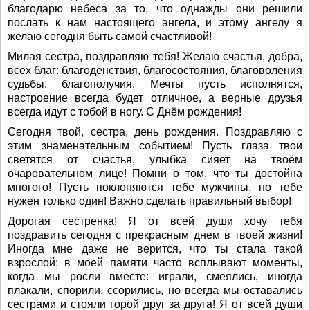
благодарю небеса за то, что однажды они решили
послать к нам настоящего ангела, и этому ангелу я
желаю сегодня быть самой счастливой!
Милая сестра, поздравляю тебя! Желаю счастья, добра,
всех благ: благоденствия, благосостояния, благоволения
судьбы, благополучия. Мечты пусть исполнятся,
настроение всегда будет отличное, а верные друзья
всегда идут с тобой в ногу. С Днём рождения!
Сегодня твой, сестра, день рождения. Поздравляю с
этим знаменательным событием! Пусть глаза твои
светятся от счастья, улыбка сияет на твоём
очаровательном лице! Помни о том, что ты достойна
многого! Пусть поклоняются тебе мужчины, но тебе
нужен только один! Важно сделать правильный выбор!
Дорогая сестренка! Я от всей души хочу тебя
поздравить сегодня с прекрасным днем в твоей жизни!
Иногда мне даже не верится, что ты стала такой
взрослой; в моей памяти часто всплывают моменты,
когда мы росли вместе: играли, смеялись, иногда
плакали, спорили, ссорились, но всегда мы оставались
сестрами и стояли горой друг за друга! Я от всей души