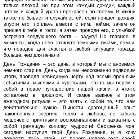
только плохой, но при этом каждый дождик, каждый
шторм и каждый ураган прекрасен по-своему. В жизни
также не бывает и случайностей: если пришел дождик,
впусти его, поплачь вместе с ним, пойми, зачем он
пришел к тебе в гости, а затем проводи его, с улыбкой
встречая следующего гостя – радугу! Но главное, в
моменты, когда небо затянуто темными тучами, помни,
что поводов для счастья в любой ситуации гораздо
больше, чем для печали!
День Рождения – это день, в который мы становимся
немного старше. День, когда мы неосознанно подводим
итоги, проводя невидимую черту над всеми прошлым
событиями, мыслями и чувствами. Что-то мы берем с
собой в новое путешествие нашей жизни, а что-то
оставляем в прошлом. И самое важное в этом
ежегодном ритуале – это взять с собой то, что нам
действительно нужно. Вынести драгоценный опыт,
накопленную энергию, тепло и любовь, не забыть
мешочек с приятными воспоминаниями и захватить с
собой гремящую копилку мудрости! Сестренка моя,
сегодня наступил твой День Рождения, и я хочу
пожелать тебе, чтобы на пороге нового года своей