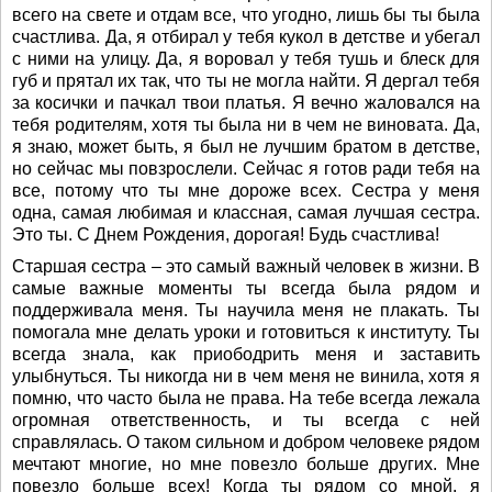
всего на свете и отдам все, что угодно, лишь бы ты была
счастлива. Да, я отбирал у тебя кукол в детстве и убегал
с ними на улицу. Да, я воровал у тебя тушь и блеск для
губ и прятал их так, что ты не могла найти. Я дергал тебя
за косички и пачкал твои платья. Я вечно жаловался на
тебя родителям, хотя ты была ни в чем не виновата. Да,
я знаю, может быть, я был не лучшим братом в детстве,
но сейчас мы повзрослели. Сейчас я готов ради тебя на
все, потому что ты мне дороже всех. Сестра у меня
одна, самая любимая и классная, самая лучшая сестра.
Это ты. С Днем Рождения, дорогая! Будь счастлива!
Старшая сестра – это самый важный человек в жизни. В
самые важные моменты ты всегда была рядом и
поддерживала меня. Ты научила меня не плакать. Ты
помогала мне делать уроки и готовиться к институту. Ты
всегда знала, как приободрить меня и заставить
улыбнуться. Ты никогда ни в чем меня не винила, хотя я
помню, что часто была не права. На тебе всегда лежала
огромная ответственность, и ты всегда с ней
справлялась. О таком сильном и добром человеке рядом
мечтают многие, но мне повезло больше других. Мне
повезло больше всех! Когда ты рядом со мной, я