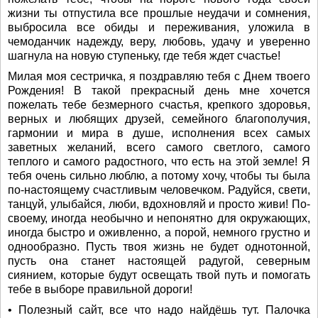
жизни ты отпустила все прошлые неудачи и сомнения,
выбросила все обиды и переживания, уложила в
чемоданчик надежду, веру, любовь, удачу и уверенно
шагнула на новую ступеньку, где тебя ждет счастье!
Милая моя сестричка, я поздравляю тебя с Днем твоего
Рождения! В такой прекрасный день мне хочется
пожелать тебе безмерного счастья, крепкого здоровья,
верных и любящих друзей, семейного благополучия,
гармонии и мира в душе, исполнения всех самых
заветных желаний, всего самого светлого, самого
теплого и самого радостного, что есть на этой земле! Я
тебя очень сильно люблю, а потому хочу, чтобы ты была
по-настоящему счастливым человечком. Радуйся, свети,
танцуй, улыбайся, люби, вдохновляй и просто живи! По-
своему, иногда необычно и непонятно для окружающих,
иногда быстро и оживленно, а порой, немного грустно и
однообразно. Пусть твоя жизнь не будет однотонной,
пусть она станет настоящей радугой, северным
сиянием, которые будут освещать твой путь и помогать
тебе в выборе правильной дороги!
• Полезный сайт, все что надо найдёшь тут. Палочка