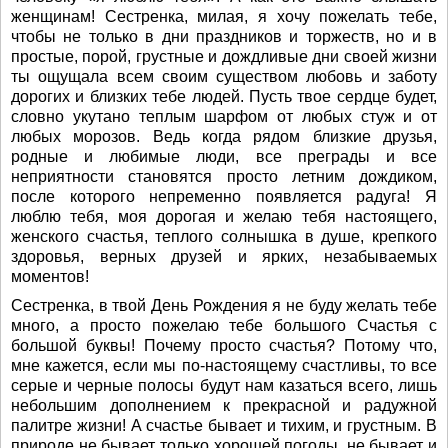
женщинам! Сестренка, милая, я хочу пожелать тебе,
чтобы не только в дни праздников и торжеств, но и в
простые, порой, грустные и дождливые дни своей жизни
ты ощущала всем своим существом любовь и заботу
дорогих и близких тебе людей. Пусть твое сердце будет,
словно укутано теплым шарфом от любых стуж и от
любых морозов. Ведь когда рядом близкие друзья,
родные и любимые люди, все преграды и все
неприятности становятся просто летним дождиком,
после которого непременно появляется радуга! Я
люблю тебя, моя дорогая и желаю тебя настоящего,
женского счастья, теплого солнышка в душе, крепкого
здоровья, верных друзей и ярких, незабываемых
моментов!
Сестренка, в твой День Рождения я не буду желать тебе
много, а просто пожелаю тебе большого Счастья с
большой буквы! Почему просто счастья? Потому что,
мне кажется, если мы по-настоящему счастливы, то все
серые и черные полосы будут нам казаться всего, лишь
небольшим дополнением к прекрасной и радужной
палитре жизни! А счастье бывает и тихим, и грустным. В
природе не бывает только хорошей погоды, не бывает и