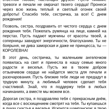
тревоги и печали не омрачат твоего сердца! Пронеси
через всю жизнь теплый и светлый огонек своей
доброты! Спасибо тебе, сестричка, за все! С днем
рождения!
Позволь, сестра, поздравить от чистого сердца с днем
рождения тебя. Пожелать румянца на лице, камней на
перстах. Пусть падают мужчины от красоты твоей, а
соперницы завидуют энергичности, благоуханию. Ты не
боярыня, не дива заморская и даже не принцесса, ты —
КОРОЛЕВНА!
В этот день, сестричка, ты маленьким ангелочком
появилась на свет и принесла в нашу семью много
радости и веселья. Пусть же в твоем добром
отзывчивом сердце не найдется места для печали и
разочарования. Пусть близкие тебе люди не предадут в
трудную минуту, а любимый человек сделает тебя
счастливой. Знай, что я поддержу тебя в любых
начинаниях, а вместе мы можем все.
Дорогая сестра, я поздравляю тебя с прекрасным днём,
когда все с восхищением смотрят на тебя. Ты купаешься
в лучах счастья и веселья. Искрится шампанское: в твою