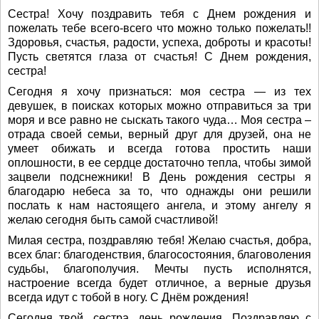
Сестра! Хочу поздравить тебя с Днем рождения и
пожелать тебе всего-всего что можно только пожелать!!
Здоровья, счастья, радости, успеха, доброты и красоты!
Пусть светятся глаза от счастья! С Днем рождения,
сестра!
Сегодня я хочу признаться: моя сестра — из тех
девушек, в поисках которых можно отправиться за три
моря и все равно не сыскать такого чуда… Моя сестра –
отрада своей семьи, верный друг для друзей, она не
умеет обижать и всегда готова простить наши
оплошности, в ее сердце достаточно тепла, чтобы зимой
зацвели подснежники! В День рождения сестры я
благодарю небеса за то, что однажды они решили
послать к нам настоящего ангела, и этому ангелу я
желаю сегодня быть самой счастливой!
Милая сестра, поздравляю тебя! Желаю счастья, добра,
всех благ: благоденствия, благосостояния, благоволения
судьбы, благополучия. Мечты пусть исполнятся,
настроение всегда будет отличное, а верные друзья
всегда идут с тобой в ногу. С Днём рождения!
Сегодня твой, сестра, день рождения. Поздравляю с