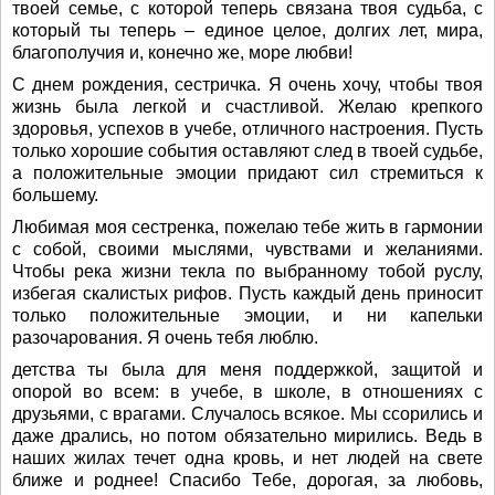
твоей семье, с которой теперь связана твоя судьба, с
который ты теперь – единое целое, долгих лет, мира,
благополучия и, конечно же, море любви!
С днем рождения, сестричка. Я очень хочу, чтобы твоя
жизнь была легкой и счастливой. Желаю крепкого
здоровья, успехов в учебе, отличного настроения. Пусть
только хорошие события оставляют след в твоей судьбе,
а положительные эмоции придают сил стремиться к
большему.
Любимая моя сестренка, пожелаю тебе жить в гармонии
с собой, своими мыслями, чувствами и желаниями.
Чтобы река жизни текла по выбранному тобой руслу,
избегая скалистых рифов. Пусть каждый день приносит
только положительные эмоции, и ни капельки
разочарования. Я очень тебя люблю.
детства ты была для меня поддержкой, защитой и
опорой во всем: в учебе, в школе, в отношениях с
друзьями, с врагами. Случалось всякое. Мы ссорились и
даже дрались, но потом обязательно мирились. Ведь в
наших жилах течет одна кровь, и нет людей на свете
ближе и роднее! Спасибо Тебе, дорогая, за любовь,