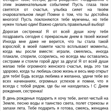
этим знаменательным событием! Пусть глаза твои
светятся от счастья, улыбка сияет на твоём
очаровательном лице! Помни о том, что ты достойна
многого! Пусть поклоняются тебе мужчины, но тебе
нужен только один! Важно сделать правильный выбор!
Дорогая сестренка! Я от всей души хочу тебя
поздравить сегодня с прекрасным днем в твоей жизни!
Иногда мне даже не верится, что ты стала такой
взрослой; в моей памяти часто всплывают моменты,
когда мы росли вместе: играли, смеялись, иногда
плакали, спорили, ссорились, но всегда мы оставались
сестрами и стояли горой друг за друга! Я от всей души
желаю тебе огромного женского счастья, ведь это так
здорово, когда ты любишь свою жизнь и весь мир открыт
для тебя! Будь всегда любима и желанна, удачи тебе во
всех начинаниях, огромных успехов и помни, что я
всегда с тобой рядом, где бы ни находилась ! С Днем
рождения, сестренка!
В день рожденья подарить я хочу тебе, ангел чистый на
Земле, песню воды и таинство света, полет стрекозы и
запахи лета. Тебе подарить я готова, смеясь, женщина