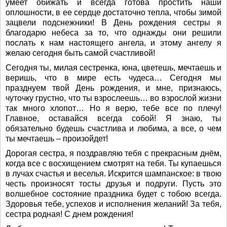
умеет обижать и всегда готова простить наши
оплошности, в ее сердце достаточно тепла, чтобы зимой
зацвели подснежники! В День рождения сестры я
благодарю небеса за то, что однажды они решили
послать к нам настоящего ангела, и этому ангелу я
желаю сегодня быть самой счастливой!
Сегодня ты, милая сестренка, юна, цветешь, мечтаешь и
веришь, что в мире есть чудеса… Сегодня мы
празднуем твой День рождения, и мне, признаюсь,
чуточку грустно, что ты взрослеешь… во взрослой жизни
так много хлопот… Но я верю, тебе все по плечу!
Главное, оставайся всегда собой! Я знаю, ты
обязательно будешь счастлива и любима, а все, о чем
ты мечтаешь – произойдет!
Дорогая сестра, я поздравляю тебя с прекрасным днём,
когда все с восхищением смотрят на тебя. Ты купаешься
в лучах счастья и веселья. Искрится шампанское: в твою
честь произносят тосты друзья и подруги. Пусть это
волшебное состояние праздника будет с тобою всегда.
Здоровья тебе, успехов и исполнения желаний! За тебя,
сестра родная! С днем рождения!