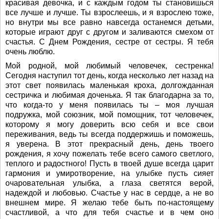
красивая девочка, и с каждым годом ты становишься
все лучше и лучше. Ты взрослеешь, и я взрослею тоже,
но внутри мы все равно навсегда останемся детьми,
которые играют друг с другом и заливаются смехом от
счастья. С Днем Рождения, сестре от сестры. Я тебя
очень люблю.
Мой родной, мой любимый человечек, сестренка!
Сегодня наступил тот день, когда несколько лет назад на
этот свет появилась маленькая кроха, долгожданная
сестричка и любимая доченька. Я так благодарна за то,
что когда-то у меня появилась ты – моя лучшая
подружка, мой союзник, мой помощник, тот человечек,
которому я могу доверить всю себя и все свои
переживания, ведь ты всегда поддержишь и поможешь,
я уверена. В этот прекрасный день, день твоего
рождения, я хочу пожелать тебе всего самого светлого,
теплого и радостного! Пусть в твоей душе всегда царит
гармония и умиротворение, на улыбке пусть сияет
очаровательная улыбка, а глаза светятся верой,
надеждой и любовью. Счастье у нас в сердце, а не во
внешнем мире. Я желаю тебе быть по-настоящему
счастливой, а что для тебя счастье и в чем оно