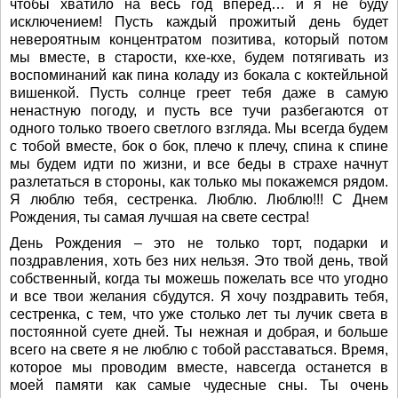
чтобы хватило на весь год вперед… и я не буду
исключением! Пусть каждый прожитый день будет
невероятным концентратом позитива, который потом
мы вместе, в старости, кхе-кхе, будем потягивать из
воспоминаний как пина коладу из бокала с коктейльной
вишенкой. Пусть солнце греет тебя даже в самую
ненастную погоду, и пусть все тучи разбегаются от
одного только твоего светлого взгляда. Мы всегда будем
с тобой вместе, бок о бок, плечо к плечу, спина к спине
мы будем идти по жизни, и все беды в страхе начнут
разлетаться в стороны, как только мы покажемся рядом.
Я люблю тебя, сестренка. Люблю. Люблю!!! С Днем
Рождения, ты самая лучшая на свете сестра!
День Рождения – это не только торт, подарки и
поздравления, хоть без них нельзя. Это твой день, твой
собственный, когда ты можешь пожелать все что угодно
и все твои желания сбудутся. Я хочу поздравить тебя,
сестренка, с тем, что уже столько лет ты лучик света в
постоянной суете дней. Ты нежная и добрая, и больше
всего на свете я не люблю с тобой расставаться. Время,
которое мы проводим вместе, навсегда останется в
моей памяти как самые чудесные сны. Ты очень