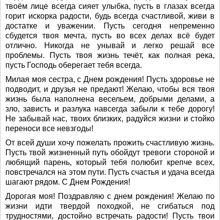
твоём лице всегда сияет улыбка, пусть в глазах всегда
горит искорка радости, будь всегда счастливой, живи в
достатке и уважении. Пусть сегодня непременно
сбудется твоя мечта, пусть во всех делах всё будет
отлично. Никогда не унывай и легко решай все
проблемы. Пусть твоя жизнь течёт, как полная река,
пусть Господь оберегает тебя всегда.
Милая моя сестра, с Днем рождения! Пусть здоровье не
подводит, и друзья не предают! Желаю, чтобы вся твоя
жизнь была наполнена весельем, добрыми делами, а
зло, зависть и разлука навсегда забыли к тебе дорогу!
Не забывай нас, твоих близких, радуйся жизни и стойко
переноси все невзгоды!
От всей души хочу пожелать прожить счастливую жизнь.
Пусть твой жизненный путь обойдут тревоги стороной и
любящий парень, который тебя полюбит крепче всех,
повстречался на этом пути. Пусть счастья и удача всегда
шагают рядом. С Днем Рождения!
Дорогая моя! Поздравляю с днем рождения! Желаю по
жизни идти твердой походкой, не сгибаться под
трудностями, достойно встречать радости! Пусть твои