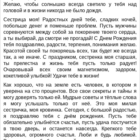
Желаю, чтобы солнышко всегда светило у тебя над
головой и в жизни никогда не было дождя.
Сестрица моя! Радостных дней тебе, сладких ночей,
побольше денег и поменьше проблем. Пусть мужчины
соревнуются между собой за покорение твоего сердца,
а ты выбирай, да смотри не прогадай! С Днем Рождения
тебя поздравляю, радости, терпения, понимания желаю.
Красотой своей ты покоряешь всех, так будет же всегда
так, а не иначе. С праздником, сестренка моя старшая,
ты прелестна и жизнь тебя пусть только радует!
Очаровывай всех своим магнетизмом, задором,
кокетливой улыбкой! Удачи тебе в жизни!
Как хорошо, что на земле есть человек, в котором я
уверена на сто процентов. Все свои секреты и тайны я
могу доверять только ей. Мудрые советы и тёплые слова
я могу услышать только от неё. Это моя милая
сестричка, моя кровинка. Сегодня, с большой радостью,
я поздравляю тебя с днём рождения. Пусть тебе
обязательно улыбнётся счастья, пусть удача постучится
в твою дверь, и останется навсегда. Крепкого тебе
здоровья, огромного счастья. Люби и будь любимой.