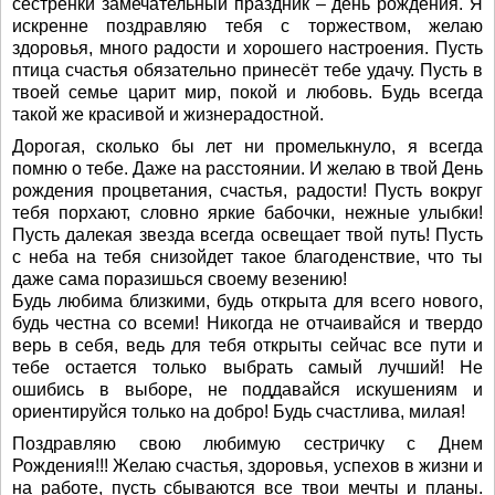
сестрёнки замечательный праздник – день рождения. Я
искренне поздравляю тебя с торжеством, желаю
здоровья, много радости и хорошего настроения. Пусть
птица счастья обязательно принесёт тебе удачу. Пусть в
твоей семье царит мир, покой и любовь. Будь всегда
такой же красивой и жизнерадостной.
Дорогая, сколько бы лет ни промелькнуло, я всегда
помню о тебе. Даже на расстоянии. И желаю в твой День
рождения процветания, счастья, радости! Пусть вокруг
тебя порхают, словно яркие бабочки, нежные улыбки!
Пусть далекая звезда всегда освещает твой путь! Пусть
с неба на тебя снизойдет такое благоденствие, что ты
даже сама поразишься своему везению!
Будь любима близкими, будь открыта для всего нового,
будь честна со всеми! Никогда не отчаивайся и твердо
верь в себя, ведь для тебя открыты сейчас все пути и
тебе остается только выбрать самый лучший! Не
ошибись в выборе, не поддавайся искушениям и
ориентируйся только на добро! Будь счастлива, милая!
Поздравляю свою любимую сестричку с Днем
Рождения!!! Желаю счастья, здоровья, успехов в жизни и
на работе, пусть сбываются все твои мечты и планы.