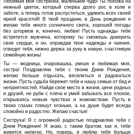
Любимая моя сестренка, маленькое чудо! Ты похожа на
нежный цветок, который сперва долго рос в холе и
заботе, а теперь готов распуститься, удивить всех своей
яркой красотой! В твой праздник, в День рождения я
желаю тебе много солнечного света, хорошей погоды
без штормов и, конечно, любви! Пусть однажды тебе
встретится мужчина, которому ты сможешь доверить
свое сердце, и он, оправдав твои надежды и чаяния,
отведет тебя, нежно держа за руку в новую, счастливую
семейную жизнь!
Ты — модница, очаровашка, умная и любимая моя,
сестра! Поздравляю тебя с твоим Днем Рождения,
желаю больше отдыхать, веселиться и радоваться
жизни. Пусть судьба бережет тебя и нашу семью от бед и
неприятностей. Найди свое место в жизни, цени родных
и друзей, не руби с плеча и умей забывать все плохое,
открываясь новым чувствах и знакомствам. Пусть в
твоих глазах пляшут огоньки, а на душе будет всегда
спокойно и радостно. Желаю счастья!
Сеструха! Я с огромной радостью поздравляю тебя с
Днем Рождения! Я знаю, с таким братом, как я, тебе
живется нелегко. Но, поверь, я люблю тебя больше