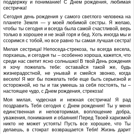
поддержку и понимание! С Днем рождения, любимая
сестричка!
Сегодня день рождения у самого светлого человека на
планете Земля — у моей любимой сестры. Я желаю,
чтобы ты сегодня и всегда была самой счастливой, верь
только в хорошее и не знай горя и бед. Хоть иногда мы и
ссоримся с тобой, но все равно ты самая лучшая сестра!
Милая сестрица! Непоседа-стрекоза, ты всегда весела,
порхаешь, и сегодня ты – особенно хороша, кажется, что
среди нас светит ясно солнышко! В твой День рождения
я хочу пожелать тебе: оставайся такой же, будь
жизнерадостной, не унывай и смейся звонко, когда
весело! Я мог бы пожелать тебе еще быть серьезной и
осторожной, но ты и так умеешь за себя постоять, ты –
настоящее чудо, с Днем рождения, стрекоза!
Моя милая, чудесная и нежная сестричка! Я рад
поздравить Тебя сегодня с Днем рождения! Ты у меня
единственная и неповторимая, воплощение добра,
уважения, понимания и обаяния! Перед Твоей харизмой
никто не может устоять! Пусть все хорошее, что Ты
делаешь, в стократ возвращается Тебя! Жизнь дарит