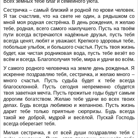
Всех земных тебе благ и семейного уюта.
Сестричка – самый близкий и родной по крови человек.
Я так счастлив, что на свете не один, а рядышком со
мной моя родная сестрёнка. В день рождения, я желаю
тебе, родная, всего самого наилучшего. Пусть на твоём
пути всегда встречаются надёжные друзья, пусть тебя
всегда ценят, любят и уважают. Крепкого здоровья тебе,
побольше улыбок, и большого счастья. Пусть твоя жизнь
будет, как чистая родниковая вода, пусть тебе везёт во
всём и всегда. Благополучия тебе, мира и удачи во всём.
У самого родного человечка на земле день рожденья. Я
искренне поздравляю тебя, сестричка, и желаю много –
много счастья. Пусть судьба будет к тебе всегда
благосклонной. Пусть сегодня непременно сбудется
твоя заветная мечта. Пусть прожитые годы будут самым
дорогим богатством. Желаю тебе удачи во всех твоих
делах. Будь всегда любимою и желанною. Пусть жизнь
дарит тебе только приятные сюрпризы. Будь всегда
такой же доброй, мудрой и весёлой. Пускай Господь
всегда оберегает тебя.
Милая сестричка, я от всей души поздравляю тебя с