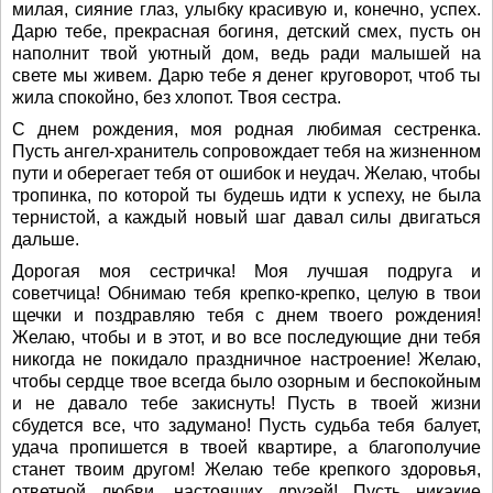
милая, сияние глаз, улыбку красивую и, конечно, успех.
Дарю тебе, прекрасная богиня, детский смех, пусть он
наполнит твой уютный дом, ведь ради малышей на
свете мы живем. Дарю тебе я денег круговорот, чтоб ты
жила спокойно, без хлопот. Твоя сестра.
С днем рождения, моя родная любимая сестренка.
Пусть ангел-хранитель сопровождает тебя на жизненном
пути и оберегает тебя от ошибок и неудач. Желаю, чтобы
тропинка, по которой ты будешь идти к успеху, не была
тернистой, а каждый новый шаг давал силы двигаться
дальше.
Дорогая моя сестричка! Моя лучшая подруга и
советчица! Обнимаю тебя крепко-крепко, целую в твои
щечки и поздравляю тебя с днем твоего рождения!
Желаю, чтобы и в этот, и во все последующие дни тебя
никогда не покидало праздничное настроение! Желаю,
чтобы сердце твое всегда было озорным и беспокойным
и не давало тебе закиснуть! Пусть в твоей жизни
сбудется все, что задумано! Пусть судьба тебя балует,
удача пропишется в твоей квартире, а благополучие
станет твоим другом! Желаю тебе крепкого здоровья,
ответной любви, настоящих друзей! Пусть никакие