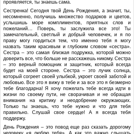
проявляется, ты знаешь сама.
Сестренка! Сегодня твой День Рождения, а значит, ты,
несомненно, получишь множество подарков и цветов,
услышишь море комплиментов, приятных слов и
пожеланий… Поверь, ты заслужила все это! Ты
замечательный, светлый и добрый человечек, и я по
праву могу гордиться тем, что именно тебя я могу
назвать таким красивым и глубоким словом «сестра».
Сестра – это самая близкая подружка, которой можно
доверить все, что больше не расскажешь никому. Сестра
– это верный помощник и защитник, который всегда
будет на моей стороне. Сестра – это лучик солнца,
который согреет своей улыбкой, укроет своей заботой и
любовью. Все это я вижу в тебе и за все это я безмерно
тебе благодарна! Я хочу пожелать тебе всегда идти в
жизни по своему пути, не сворачивая и не обращая
внимания на критику и неодобрение окружающих.
Только ты знаешь, что тебе нужно и что для тебя
правильно. Слушай свое сердце! А я всегда тебя
поддержу.
День Рождения – это повод еще раз сказать дорогому
человеку «я люблю тебя». А как это важно слышать