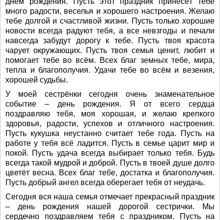
днём рождения. Пусть этот праздник принесёт тебе
много радости, веселья и хорошего настроения. Желаю
тебе долгой и счастливой жизни. Пусть только хорошие
новости всегда радуют тебя, а все невзгоды и печали
навсегда забудут дорогу к тебе. Пусть твоя красота
чарует окружающих. Пусть твоя семья ценит, любит и
помогает тебе во всём. Всех благ земных тебе, мира,
тепла и благополучия. Удачи тебе во всём и везения,
хорошей судьбы.
У моей сестрёнки сегодня очень знаменательное
событие – день рождения. Я от всего сердца
поздравляю тебя, моя хорошая, и желаю крепкого
здоровья, радости, успехов и отличного настроения.
Пусть кукушка неустанно считает тебе года. Пусть на
работе у тебя всё ладится. Пусть в семье царит мир и
покой. Пусть удача всегда выбирает только тебя. Будь
всегда такой мудрой и доброй. Пусть в твоей душе долго
цветёт весна. Всех благ тебе, достатка и благополучия.
Пусть добрый ангел всегда оберегает тебя от неудачь.
Сегодня вся наша семья отмечает прекрасный праздник
– день рождения нашей дорогой сестрички. Мы
сердечно поздравляем тебя с праздником. Пусть на