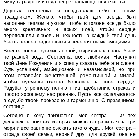
минуты радости и года непрекращающегося счастья!
Дорогая сестренка, я поздравляю тебя с твоим
праздником. Желаю, чтобы твой дом всегда был
наполнен теплом и уютом, чтобы в голове всегда было
много креативных и ярких идей, чтобы сердце
переполняли любовь и нежность, а каждый твой день
был наполнен радостными и невероятными эмоциями.
Вместе росли, ругались порой, мирились и снова были
не разлей вода! Сестренка моя, любимая! Наступил
твой День Рождения и я спешу сказать тебе эти слова:
будь успешной, амбициозной и независимой, но при
этом оставайся женственной, романтичной и милой,
чтобы мужчины охотно боролись за твое сердце.
Радуйся утреннему пению птиц, щебетанию стрекоз и
просто хорошему настроению. Пусть все складывается
в судьбе твоей прекрасно и гармонично! С праздником,
сестрица!
Сегодня я хочу признаться: моя сестра — из тех
девушек, в поисках которых можно отправиться за три
моря и все равно не сыскать такого чуда… Моя сестра –
отрада своей семьи, верный друг для друзей, она не