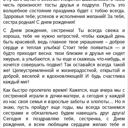
честь произносят тосты друзья и подруги. Пусть это
волшебное состояние праздника будет с тобою всегда.
Здоровья тебе, успехов и исполнения желаний! За тебя,
сестра родная! С днем рождения!
С Днем рождения, сестренка! Ты всегда свежа и
хороша, тебе не нужно хитростей, чтобы каждый день
быть красивой, ведь главное твое украшение – доброе
сердце и теплая улыбка! Стоит тебе появиться — и
будто приходит весна: твои близкие и друзья не сидят
хмурые, а улыбаются, а ты еще и скажешь что-нибудь, и
хочется совершить подвиг! Так оставайся всегда такой
же! Целеустремленной и жизнерадостной, открытой и
доброй, веселой и вдохновляющей! И будь счастлива
каждый миг!
Как быстро пролетело время! Кажется, еще вчера мы с
сестренкой играли в дочки-матери, а сегодня у каждой
из нас своя семья и взрослые заботы и хлопоты… Но я
знаю, пусть пройдут еще годы, мы всегда останемся
сестрами и обязательно будем навещать друг друга!
Сегодня я поздравляю тебя, сестренка, с Днем
рождения, и всем любящим сердцем желаю тебе и