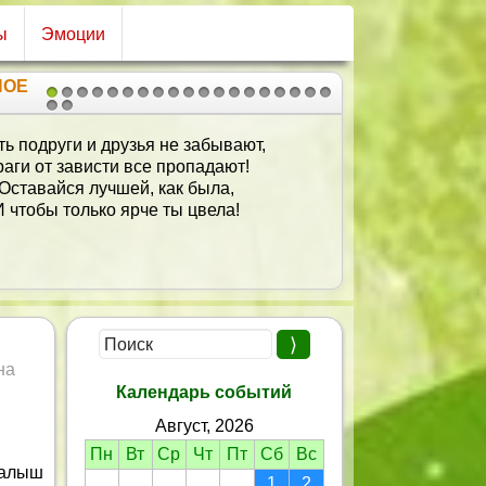
ы
Эмоции
НОЕ
1
2
3
4
5
6
7
8
9
10
11
12
13
14
15
16
17
18
19
20
21
ых желаем в делах достижений,
ьных эмоций и смелых решений!
Преуспевания! Ярких побед!
ости! Долгих счастливейших лет!
ни для счастья нам многое нужно:
адость, удача и верная дружба,
ль и надежда, характер и честь.
Главное, что у тебя это есть!
на
Календарь событий
Август, 2026
Пн
Вт
Ср
Чт
Пт
Сб
Вс
малыш
1
2