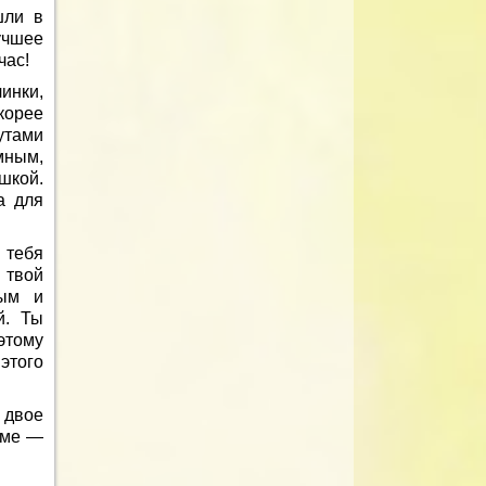
шли в
учшее
час!
инки,
корее
утами
мным,
шкой.
а для
 тебя
 твой
лым и
й. Ты
этому
этого
 двое
аме —