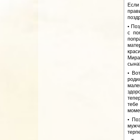
Если
прав
позд
• По
с по
попр
мате
крас
Мира
сына
• Во
роди
мале
здор
тепе
тебе
момен
• По
мужч
терп