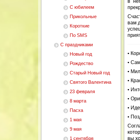
в не
С юбилеем
прек
Прикольные
Счас
вам 
Короткие
успе
По SMS
прия
С праздниками
• Ко
Новый год
• Са
Рождество
• Ми
Старый Новый год
• Кр
Святого Валентина
• Ин
23 февраля
• Ор
8 марта
• Иде
Пасха
• По
1 мая
Согл
9 мая
кото
1 сентября
вы хо