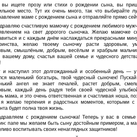
 вы ищете прозу или стихи о рождении сына, вы при
ильное место. Тут их очень много, так что выбирайте л
равление маме с рождением сына и отправляйте прямо сей
здравляю счастливую мамочку с рождением любимого мужч
явлением на свет дорогого сыночка. Желаю мамочке с
авиться и с каждым днём наслаждаться прекрасными мин
ринства, желаю твоему сыночку расти здоровым, у
ивым, смышлёным, добрым, весёлым и храбрым мальчи
 вашему дому, счастья вашей семье и чудесного детств
!
т и наступил этот долгожданный и особенный день — у
лся маленький богатырь, твой чудесный сыночек! Пускай
нький ангел не знает печалей, растет добрым, сме
овым, каждый день радуя тебя своей чудесной улыбко
рь мама, и это очень ответственная и счастливая ноша, по
 я желаю терпения и радостных моментов, которыми с 
та будет полна твоя жизнь.
здравляем с рождением сыночка! Теперь у вас в семье
ин: папе мы желаем быть сыну достойным примером, а м
еливо воспитывать своих ненаглядных защитников!