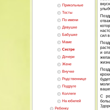
вкус
Прикольные
улыбч
Тосты
Позд
По имени
отва
кото
Девушке
наст
Бабушке
сил 
Маме
Позд
расте
Сестре
и оп
Дочери
жела
жизн
Жене
Позд
Внучке
крох
Родственнице
буде
моли
Подруге
ваше
Коллеге
С ро
На юбилей
боль
Здор
Ребенку