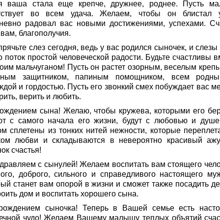
я ваша стала еще крепче, дружнее, роднее. Пусть м
тствует во всем удача. Желаем, чтобы он блистал 
невно радовал вас новыми достижениями, успехами. Сч
вам, благополучия.
прячьте слез сегодня, ведь у вас родился сыночек, и слез
о поток простой человеческой радости. Будьте счастливы в
воим мальчуганом! Пусть он растет озорным, веселым креп
ным защитником, папиным помощником, всем род
дой и гордостью. Пусть его звонкий смех побуждает вас ме
рить, верить и любить.
рождением сына! Желаю, чтобы кружева, которыми его бе
ют с самого начала его жизни, будут с любовью и душ
ом сплетены из тонких нитей нежности, которые переплет
ком любви и складываются в невероятно красивый аж
ок счастья!
здравляем с сынулей! Желаем воспитать вам стоящего чело
ного, доброго, сильного и справедливого настоящего муж
рый станет вам опорой в жизни и сможет также посадить де
роить дом и воспитать хорошего сына.
рождением сыночка! Теперь в Вашей семье есть наст
ечной чудо! Желаем Вашему малышу теплых объятий счас