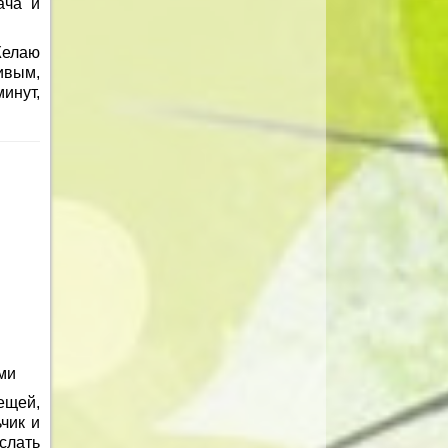
ача и
Желаю
ивым,
инут,
ми
ещей,
чик и
слать