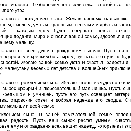
ного молочка, безболезненного животика, спокойных но
ивого утра!
равляю с рождением сына. Желаю вашему мальчишке 
жным, смелым, умным, красивым, весёлым и добрым капит
рый с каждым днём будет совершать новые откры
оящие подвиги. Мира и счастья вашей семье, здоровья и кр
вашему малышу.
равляю от всей души с рождением сынули. Пусть ваш 
т здоровым и крепким богатырем, пусть на его пути не буд
асностей. Желаю вашей семье уюта и счастья, радости и 
ю мальчугану веселых лет детства и волшебных приключе
и.
равляю с рождением сына. Желаю, чтобы из чудесного и м
и вырос храбрый и любознательный мальчишка. Пусть сы
т крепышом и умницей, пусть его путь освещает матери
тва, отцовский совет и добрая надежда его сердца. Сч
му малышу и всей семье.
ждением сына! В вашей замечательной семье пополн
шая радость. Пусть ваш сынок растет умным, счастл
овья ему и оправдания всех ваших надежд, которые вы вл