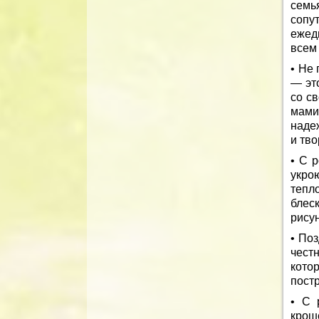
семь
сопу
ежед
всем 
• Не 
— эт
со с
мами
надеж
и тво
• С 
укро
тепл
блес
рисун
• По
чест
кото
пост
• С 
крош