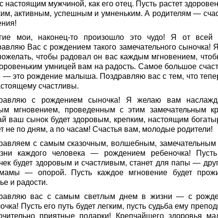
 настоящим мужчиной, как его отец. Пусть растет здоровен
ким, активным, успешным и умненьким. А родителям — счас
ения!
гие мои, наконец-то произошло это чудо! Я от всей
равляю Вас с рождением такого замечательного сыночка! Я
пожелать, чтобы радовал он вас каждым мгновением, чтоб
доровеньким умницей вам на радость. Самое большое счаст
е — это рождение малыша. Поздравляю вас с тем, что тепе
астоящему счастливы.
равляю с рождением сыночка! Я желаю вам наслажд
ым мгновением, проведенным с этим замечательным кр
ай ваш сынок будет здоровым, крепким, настоящим богаты
т не по дням, а по часам! Счастья вам, молодые родители!
равляем с самым сказочным, волшебным, замечательным
зни каждого человека — рождением ребеночка! Пуст
чек будет здоровым и счастливым, станет для папы — друг
мамы — опорой. Пусть каждое мгновение будет прож
ье и радости.
равляю вас с самым светлым днем в жизни — с рожд
очка! Пусть его путь будет легким, пусть судьба ему препо
ючительно приятные подарки! Крепчайшего здоровья ма