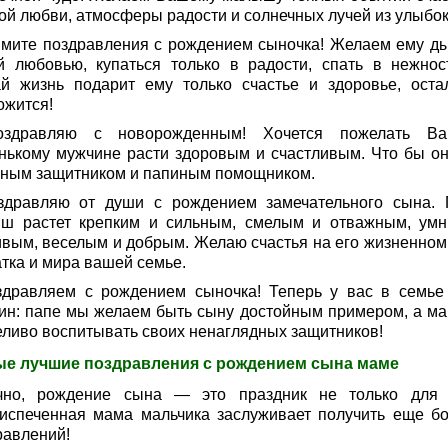
ой любви, атмосферы радости и солнечных лучей из улыбок
имите поздравления с рождением сыночка! Желаем ему д
й любовью, купаться только в радости, спать в нежнос
ай жизнь подарит ему только счастье и здоровье, оста
ожится!
здравляю с новорожденным! Хочется пожелать В
нькому мужчине расти здоровым и счастливым. Что бы он
ным защитником и папиным помощником.
здравляю от души с рождением замечательного сына. 
ш растет крепким и сильным, смелым и отважным, ум
ивым, веселым и добрым. Желаю счастья на его жизненном 
атка и мира вашей семье.
здравляем с рождением сыночка! Теперь у вас в семье
ин: папе мы желаем быть сыну достойным примером, а м
еливо воспитывать своих ненаглядных защитников!
е лучшие поздравления с рождением сына маме
чно, рождение сына — это праздник не только для 
испеченная мама мальчика заслуживает получить еще б
равлений!