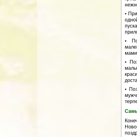
нежн
• Пр
одно
пуск
прил
• По
мале
мами
• По
малы
крас
дост
• По
мужч
терп
Самы
Коне
Ново
позд