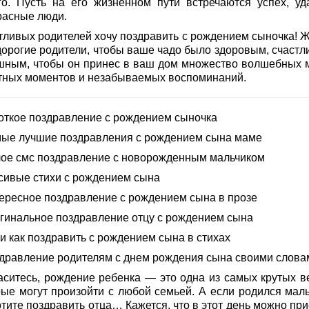
го. Пусть на его жизненном пути встречаются успех, уд
расные люди.
тливых родителей хочу поздравить с рождением сыночка! 
дорогие родители, чтобы ваше чадо было здоровым, счастл
шным, чтобы он принес в ваш дом множество волшебных м
тных моментов и незабываемых воспоминаний.
роткое поздравление с рождением сыночка
мые лучшие поздравления с рождением сына маме
лое смс поздравление с новорожденным мальчиком
асивые стихи с рождением сына
тересное поздравление с рождением сына в прозе
игинальное поздравление отцу с рождением сына
и как поздравить с рождением сына в стихах
здравление родителям с днем рождения сына своими слова
аситесь, рождение ребенка — это одна из самых крутых в
рые могут произойти с любой семьей. А если родился маль
тите поздравить отца… Кажется, что в этот день можно при