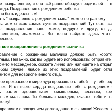
е поздравление, и оно всё равно обрадует родителей — н
авда. Поздравление с рождением ребенка
но быть идеальным!
ать “поздравляю с рождением сына” можно по-разному —
лагаем список самых лучших поздравлений! Тут есть все
о: поздравления папе, маме, подруге и другу; от др
твенников, знакомых… Вы точно найдете здесь что-н
ресное.
ткое поздравление с рождением сыночка
равление с рождением мальчика должно быть корот
ным. Неважно, как вы будете его использовать: отправите 
ком-то мессенджере, скажете лично или напишете на откры
бом случае, любое из этих поздравлений будет отл
антом для новоиспеченного отца.
мое прекрасное в мире чудо произошло с тобой — у тебя ро
чек. Я от всего сердца поздравляю тебя с рождением 
ь растет здоровеньким, смышленым, веселым, кре
вным малышом. Ты большая молодец, счастья тебе и т
ночку!
здравляем с рождением долгожданного сынишки! Желаем, 