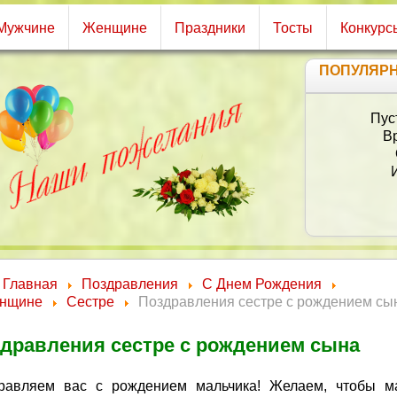
Мужчине
Женщине
Праздники
Тосты
Конкурс
ПОПУЛЯР
Нов
Сил
Бодр
В жиз
Р
Це
Главная
Поздравления
С Днем Рождения
нщине
Сестре
Поздравления сестре с рождением сы
дравления сестре с рождением сына
равляем вас с рождением мальчика! Желаем, чтобы 