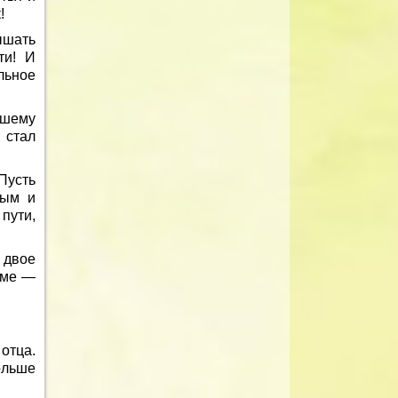
!
ышать
ти! И
льное
ашему
 стал
Пусть
ным и
пути,
 двое
аме —
отца.
ольше