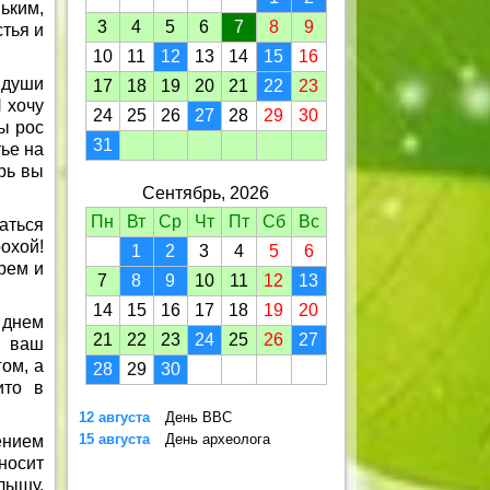
ьким,
3
4
5
6
7
8
9
тья и
10
11
12
13
14
15
16
 души
17
18
19
20
21
22
23
 хочу
24
25
26
27
28
29
30
ы рос
31
ье на
рь вы
Сентябрь, 2026
Пн
Вт
Ср
Чт
Пт
Сб
Вс
аться
охой!
1
2
3
4
5
6
рем и
7
8
9
10
11
12
13
14
15
16
17
18
19
20
 днем
21
22
23
24
25
26
27
ь ваш
ом, а
28
29
30
ито в
12 августа
День ВВС
15 августа
День археолога
ением
дносит
лышу,