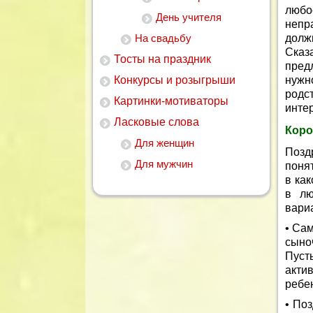
любо
День учителя
непр
На свадьбу
долж
Сказ
Тосты на праздник
пред
Конкурсы и розыгрыши
нужн
родс
Картинки-мотиваторы
инте
Ласковые слова
Коро
Для женщин
Позд
Для мужчин
понят
в ка
в лю
вари
• Са
сыно
Пуст
акти
ребе
• По