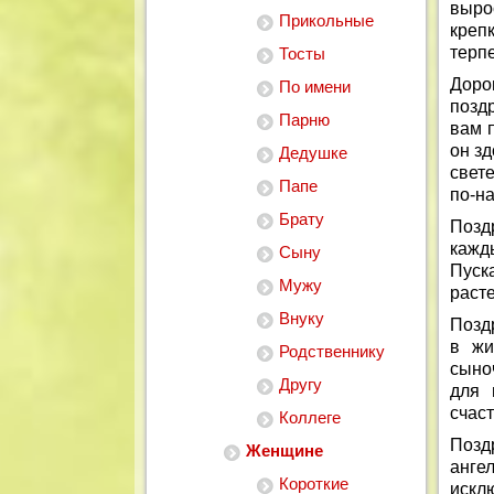
вырос
Прикольные
креп
терп
Тосты
Доро
По имени
позд
Парню
вам 
он з
Дедушке
свет
Папе
по-н
Брату
Позд
кажд
Сыну
Пуск
Мужу
расте
Внуку
Позд
в жи
Родственнику
сыно
Другу
для 
счаст
Коллеге
Позд
Женщине
ангел
Короткие
искл