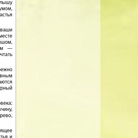
алышу
умом,
астья
ы ваши
месте
ышом,
ным —
чтать
режно
евным
аются
урный
века:
чину,
рево,
оящее
тья и