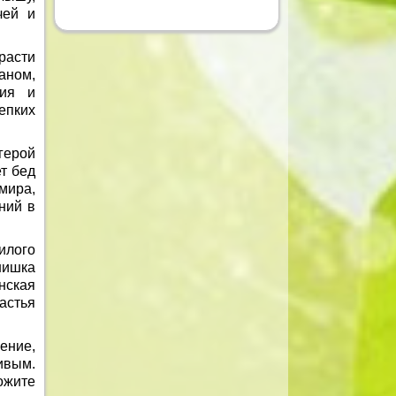
чей и
расти
аном,
тия и
епких
герой
ет бед
мира,
ний в
илого
нишка
нская
астья
ение,
ивым.
ожите