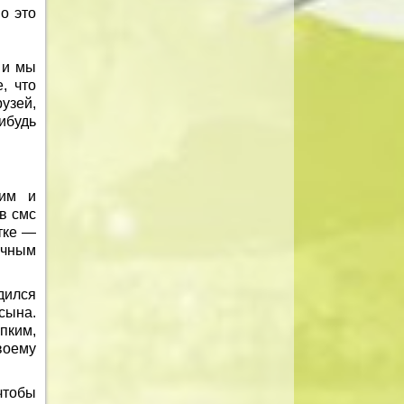
о это
 и мы
, что
узей,
ибудь
ким и
в смс
тке —
ичным
дился
сына.
пким,
воему
чтобы