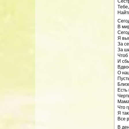
Сест
Тебе,
Найт
Сегод
В ми
Сегод
Я вы
За се
За ш
Чтоб 
И сб
Вдво
О на
Пусть
Близ
Есть 
Черты
Мама
Что 
Я так
Все 
В ден