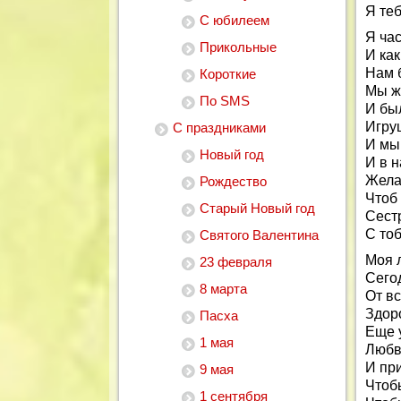
Я те
С юбилеем
Я ча
Прикольные
И как
Нам 
Короткие
Мы ж
По SMS
И был
Игру
С праздниками
И мы 
Новый год
И в 
Жела
Рождество
Чтоб
Старый Новый год
Сест
С то
Святого Валентина
Моя 
23 февраля
Сегод
8 марта
От в
Здоро
Пасха
Еще у
1 мая
Любви
И при
9 мая
Чтоб
1 сентября