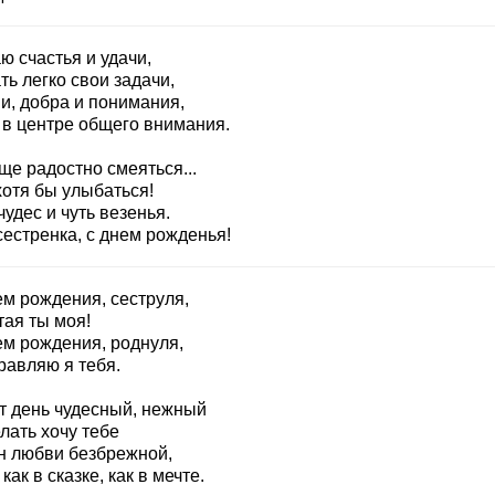
ю счастья и удачи,
ь легко свои задачи,
и, добра и понимания,
 в центре общего внимания.
ще радостно смеяться...
хотя бы улыбаться!
удес и чуть везенья.
сестренка, с днем рожденья!
ем рождения, сеструля,
тая ты моя!
ем рождения, роднуля,
равляю я тебя.
от день чудесный, нежный
лать хочу тебе
н любви безбрежной,
как в сказке, как в мечте.