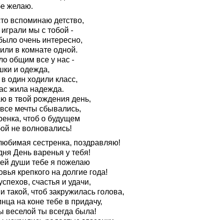
бе желаю.
сто вспоминаю детство,
 играли мы с тобой -
было очень интересно,
или в комнате одной.
о общим все у нас -
шки и одежда,
в один ходили класс,
нас жила надежда.
ю в твой рождения день,
 все мечты сбывались,
ренка, чтоб о будущем
бой не волновались!
любимая сестренка, поздравляю!
ня День варенья у тебя!
сей души тебе я пожелаю
вья крепкого на долгие года!
спехов, счастья и удачи,
 такой, чтоб закружилась голова,
нца на коне тебе в придачу,
ы веселой ты всегда была!