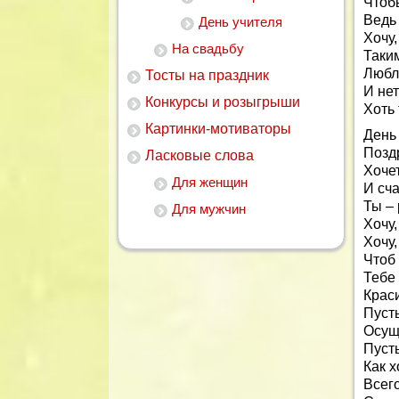
Чтоб
Ведь
День учителя
Хочу,
На свадьбу
Таки
Любл
Тосты на праздник
И нет
Конкурсы и розыгрыши
Хоть 
Картинки-мотиваторы
День
Позд
Ласковые слова
Хочет
Для женщин
И сч
Ты – 
Для мужчин
Хочу,
Хочу,
Чтоб
Тебе
Крас
Пуст
Осущ
Пусть
Как 
Всего