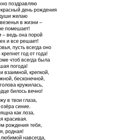
жно поздравляю
екрасный день рождения
 души желаю
везенья в жизни –
не помешает!
 – ведь она порой
ех и все решает!
вья, пусть всегда оно
крепнет год от года!
оме чтоб всегда была
шая погода!
и взаимной, крепкой,
жной, бесконечной,
 голова кружилась,
дце билось вечно!
жу в твои глаза,
 озёра синие.
ящна как лоза,
я красивая.
ём рождения тебя,
я, родная!
 любимой навсегда,