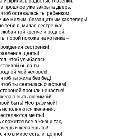
ы искрились радостью глазенки,
 в прошлое уже закрыта дверь,
 чтоб оставалась ты ребенком
м же милым, беззащитным как теперь!
ю тебя я, милая сестренка!
 любви той крепче и родней,
ты порой похожа на котенка –
 рождения сестренки!
равления, цветы!
ся, чтоб улыбалась,
астливой была ты!
родной мой человек!
 чтоб ты жила без бед!
 чтоб ты светилась счастьем!
 стороной прошли ненастья!
 желаю быть любимой!
ивой быть! Неотразимой!
ь исполняются желания,
ествляются мечты!
 сложится все в жизни так,
хочешь и желаешь ты!
, что в мире есть, и, ценно!