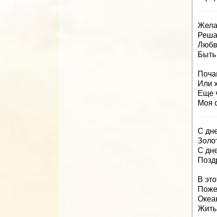
Жела
Решат
Любв
Быть
Поча
Или 
Еще ч
Моя 
С дн
Золо
С дн
Позд
В эт
Поже
Океа
Жить 