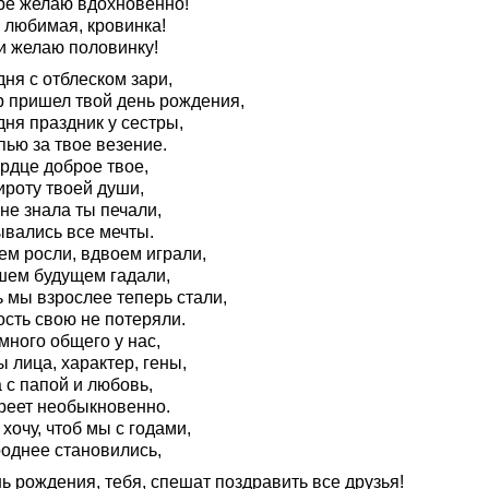
ре желаю вдохновенно!
 любимая, кровинка!
и желаю половинку!
ня с отблеском зари,
р пришел твой день рождения,
ня праздник у сестры,
пью за твое везение.
рдце доброе твое,
ироту твоей души,
не знала ты печали,
ывались все мечты.
ем росли, вдвоем играли,
шем будущем гадали,
 мы взрослее теперь стали,
ость свою не потеряли.
много общего у нас,
 лица, характер, гены,
 с папой и любовь,
греет необыкновенно.
 хочу, чтоб мы с годами,
роднее становились,
ь рождения, тебя, спешат поздравить все друзья!