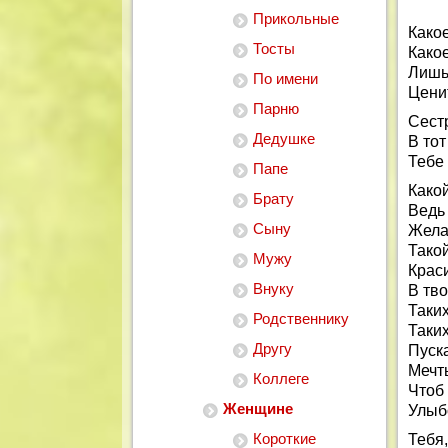
Прикольные
Какое
Тосты
Какое
Лишь
По имени
Цени
Парню
Сестр
Дедушке
В тот
Тебе 
Папе
Какой
Брату
Ведь 
Сыну
Жела
Такой
Мужу
Крас
Внуку
В тво
Таких
Родственнику
Таких
Другу
Пуск
Мечт
Коллеге
Чтоб 
Женщине
Улыбо
Короткие
Тебя,