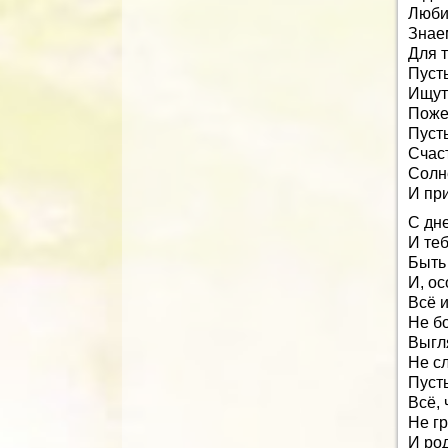
Люби
Знаем
Для т
Пусть
Ищут 
Пожел
Пуст
Счаст
Солн
И пр
С дн
И теб
Быть
И, ос
Всё и
Не бо
Выгля
Не с
Пусть
Всё, 
Не гр
И ро