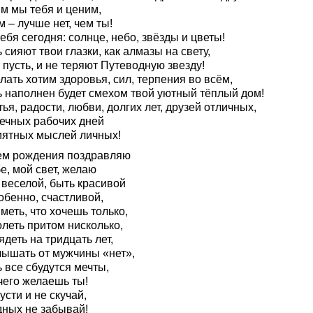
м мы тебя и ценим,
 – лучше нет, чем ты!
ебя сегодня: солнце, небо, звёзды и цветы!
 сияют твои глазки, как алмазы на свету,
пусть, и не теряют Путеводную звезду!
ать хотим здоровья, сил, терпения во всём,
ь наполнен будет смехом твой уютный тёплый дом!
ья, радости, любви, долгих лет, друзей отличных,
ечных рабочих дней
иятных мыслей личных!
ем рождения поздравляю
е, мой свет, желаю
 веселой, быть красивой
обенно, счастливой,
меть, что хочешь только,
леть притом нисколько,
деть на тридцать лет,
лышать от мужчины «нет»,
 все сбудутся мечты,
чего желаешь ты!
усти и не скучай,
дных не забывай!