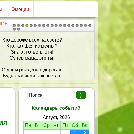
ы
Эмоции
НОЕ
1
2
3
4
5
6
7
8
9
10
11
12
13
14
15
16
17
18
19
20
21
Кто дороже всех на свете?
Кто, как фея из мечты?
Знаю я ответы эти!
Супер мама, это ты!
С днем рожденья, дорогая!
Будь красивой, как всегда,
И живи, тоски не зная!
Пусть добро несут года!
Календарь событий
Август, 2026
ия
Пн
Вт
Ср
Чт
Пт
Сб
Вс
1
2