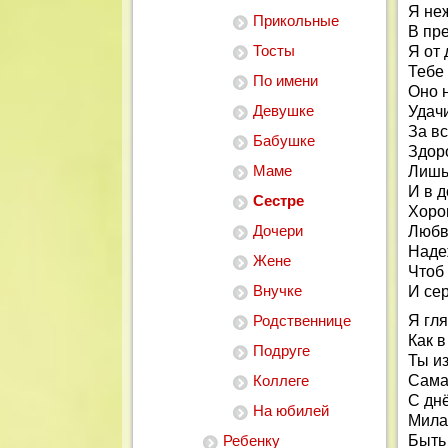
Я не
Прикольные
В пр
Тосты
Я от
Тебе 
По имени
Оно 
Девушке
Удачи
За вс
Бабушке
Здоро
Маме
Лишь 
И в д
Сестре
Хоро
Дочери
Любв
Наде
Жене
Чтоб
Внучке
И сер
Родственнице
Я гля
Как в
Подруге
Ты из
Коллеге
Сама
С дн
На юбилей
Мила
Ребенку
Быть