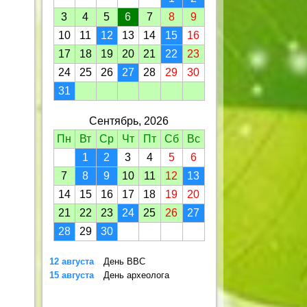
3
4
5
6
7
8
9
10
11
12
13
14
15
16
,
17
18
19
20
21
22
23
24
25
26
27
28
29
30
31
Сентябрь, 2026
Пн
Вт
Ср
Чт
Пт
Сб
Вс
1
2
3
4
5
6
7
8
9
10
11
12
13
14
15
16
17
18
19
20
21
22
23
24
25
26
27
28
29
30
12 августа
День ВВС
15 августа
День археолога