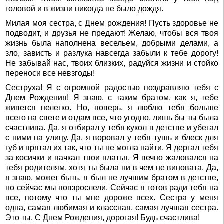
головой и в жизни никогда не было дождя.
Милая моя сестра, с Днем рождения! Пусть здоровье не
подводит, и друзья не предают! Желаю, чтобы вся твоя
жизнь была наполнена весельем, добрыми делами, а
зло, зависть и разлука навсегда забыли к тебе дорогу!
Не забывай нас, твоих близких, радуйся жизни и стойко
переноси все невзгоды!
Сеструха! Я с огромной радостью поздравляю тебя с
Днем Рождения! Я знаю, с таким братом, как я, тебе
живется нелегко. Но, поверь, я люблю тебя больше
всего на свете и отдам все, что угодно, лишь бы ты была
счастлива. Да, я отбирал у тебя кукол в детстве и убегал
с ними на улицу. Да, я воровал у тебя тушь и блеск для
губ и прятал их так, что ты не могла найти. Я дергал тебя
за косички и пачкал твои платья. Я вечно жаловался на
тебя родителям, хотя ты была ни в чем не виновата. Да,
я знаю, может быть, я был не лучшим братом в детстве,
но сейчас мы повзрослели. Сейчас я готов ради тебя на
все, потому что ты мне дороже всех. Сестра у меня
одна, самая любимая и классная, самая лучшая сестра.
Это ты. С Днем Рождения, дорогая! Будь счастлива!