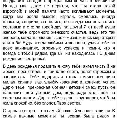
поздравить сегодня с прекрасным днем в твоей жизни!
Иногда мне даже не верится, что ты стала такой
взрослой; в моей памяти часто всплывают моменты,
когда мы росли вместе: играли, смеялись, иногда
плакали, спорили, ссорились, но всегда мы оставались
сестрами и стояли горой друг за друга! Я от всей души
желаю тебе огромного женского счастья, ведь это так
здорово, когда ты любишь свою жизнь и весь мир открыт
для тебя! Будь всегда любима и желанна, удачи тебе во
всех начинаниях, огромных успехов и помни, что я
всегда с тобой рядом, где бы ни находилась ! С Днем
рождения, сестренка!
В день рожденья подарить я хочу тебе, ангел чистый на
Земле, песню воды и таинство света, полет стрекозы и
запахи лета. Тебе подарить я готова, смеясь, женщина
милая, сияние глаз, улыбку красивую и, конечно, успех.
Дарю тебе, прекрасная богиня, детский смех, пусть он
наполнит твой уютный дом, ведь ради малышей на
свете мы живем. Дарю тебе я денег круговорот, чтоб ты
жила спокойно, без хлопот. Твоя сестра.
Старшая сестра – это самый важный человек в жизни. В
самые важные моменты ты всегда была рядом и