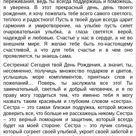
переживания, ведь ты всегда поддержишь и поможешь,
я уверена. В этот прекрасный день, день твоего
рождения, я хочу пожелать тебе всего самого светлого,
теплого и радостного! Пусть в твоей душе всегда царит
гармония и умиротворение, на улыбке пусть сияет
очаровательная улыбка, а глаза светятся верой,
надеждой и любовью. Счастье у нас в сердце, а не во
внешнем мире. Я желаю тебе быть по-настоящему
счастливой, а что для тебя счастье и в чем оно
проявляется, ты знаешь сама.
Сестренка! Сегодня твой День Рождения, а значит, ты,
несомненно, получишь множество подарков и цветов,
услышишь море комплиментов, приятных слов и
пожеланий… Поверь, ты заслужила все это! Ты
замечательный, светлый и добрый человечек, и я по
праву могу гордиться тем, что именно тебя я могу
назвать таким красивым и глубоким словом «сестра».
Сестра – это самая близкая подружка, которой можно
доверить все, что больше не расскажешь никому. Сестра
– это верный помощник и защитник, который всегда
будет на моей стороне. Сестра – это лучик солнца,
который согреет своей улыбкой, укроет своей заботой и