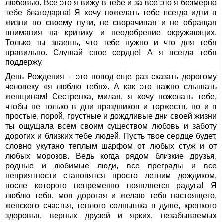
любовью. Все это я вижу в тебе и за все это я безмерно
тебе благодарна! Я хочу пожелать тебе всегда идти в
жизни по своему пути, не сворачивая и не обращая
внимания на критику и неодобрение окружающих.
Только ты знаешь, что тебе нужно и что для тебя
правильно. Слушай свое сердце! А я всегда тебя
поддержу.
День Рождения – это повод еще раз сказать дорогому
человеку «я люблю тебя». А как это важно слышать
женщинам! Сестренка, милая, я хочу пожелать тебе,
чтобы не только в дни праздников и торжеств, но и в
простые, порой, грустные и дождливые дни своей жизни
ты ощущала всем своим существом любовь и заботу
дорогих и близких тебе людей. Пусть твое сердце будет,
словно укутано теплым шарфом от любых стуж и от
любых морозов. Ведь когда рядом близкие друзья,
родные и любимые люди, все преграды и все
неприятности становятся просто летним дождиком,
после которого непременно появляется радуга! Я
люблю тебя, моя дорогая и желаю тебя настоящего,
женского счастья, теплого солнышка в душе, крепкого
здоровья, верных друзей и ярких, незабываемых