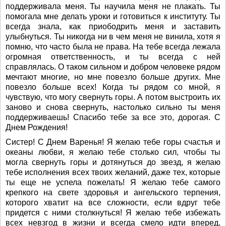
поддерживала меня. Ты научила меня не плакать. Ты
помогала мне делать уроки и готовиться к институту. Ты
всегда знала, как приободрить меня и заставить
улыбнуться. Ты никогда ни в чем меня не винила, хотя я
помню, что часто была не права. На тебе всегда лежала
огромная ответственность, и ты всегда с ней
справлялась. О таком сильном и добром человеке рядом
мечтают многие, но мне повезло больше других. Мне
повезло больше всех! Когда ты рядом со мной, я
чувствую, что могу свернуть горы. А потом выстроить их
заново и снова свернуть, настолько сильно ты меня
поддерживаешь! Спасибо тебе за все это, дорогая. С
Днем Рождения!
Систер! С Днем Варенья! Я желаю тебе горы счастья и
океаны любви, я желаю тебе столько сил, чтобы ты
могла свернуть горы и дотянуться до звезд, я желаю
тебе исполнения всех твоих желаний, даже тех, которые
ты еще не успела пожелать! Я желаю тебе самого
крепкого на свете здоровья и ангельского терпения,
которого хватит на все сложности, если вдруг тебе
придется с ними столкнуться! Я желаю тебе избежать
всех невзгод в жизни и всегда смело идти вперед,