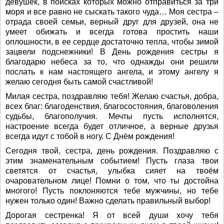
девушек, в поисках которых можно отправиться за три
моря и все равно не сыскать такого чуда… Моя сестра –
отрада своей семьи, верный друг для друзей, она не
умеет обижать и всегда готова простить наши
оплошности, в ее сердце достаточно тепла, чтобы зимой
зацвели подснежники! В День рождения сестры я
благодарю небеса за то, что однажды они решили
послать к нам настоящего ангела, и этому ангелу я
желаю сегодня быть самой счастливой!
Милая сестра, поздравляю тебя! Желаю счастья, добра,
всех благ: благоденствия, благосостояния, благоволения
судьбы, благополучия. Мечты пусть исполнятся,
настроение всегда будет отличное, а верные друзья
всегда идут с тобой в ногу. С Днём рождения!
Сегодня твой, сестра, день рождения. Поздравляю с
этим знаменательным событием! Пусть глаза твои
светятся от счастья, улыбка сияет на твоём
очаровательном лице! Помни о том, что ты достойна
многого! Пусть поклоняются тебе мужчины, но тебе
нужен только один! Важно сделать правильный выбор!
Дорогая сестренка! Я от всей души хочу тебя