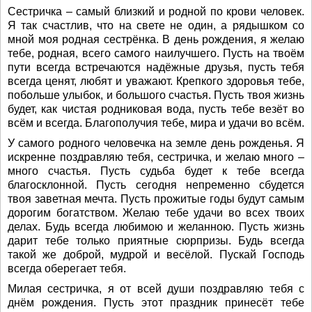
Сестричка – самый близкий и родной по крови человек.
Я так счастлив, что на свете не один, а рядышком со
мной моя родная сестрёнка. В день рождения, я желаю
тебе, родная, всего самого наилучшего. Пусть на твоём
пути всегда встречаются надёжные друзья, пусть тебя
всегда ценят, любят и уважают. Крепкого здоровья тебе,
побольше улыбок, и большого счастья. Пусть твоя жизнь
будет, как чистая родниковая вода, пусть тебе везёт во
всём и всегда. Благополучия тебе, мира и удачи во всём.
У самого родного человечка на земле день рожденья. Я
искренне поздравляю тебя, сестричка, и желаю много –
много счастья. Пусть судьба будет к тебе всегда
благосклонной. Пусть сегодня непременно сбудется
твоя заветная мечта. Пусть прожитые годы будут самым
дорогим богатством. Желаю тебе удачи во всех твоих
делах. Будь всегда любимою и желанною. Пусть жизнь
дарит тебе только приятные сюрпризы. Будь всегда
такой же доброй, мудрой и весёлой. Пускай Господь
всегда оберегает тебя.
Милая сестричка, я от всей души поздравляю тебя с
днём рождения. Пусть этот праздник принесёт тебе