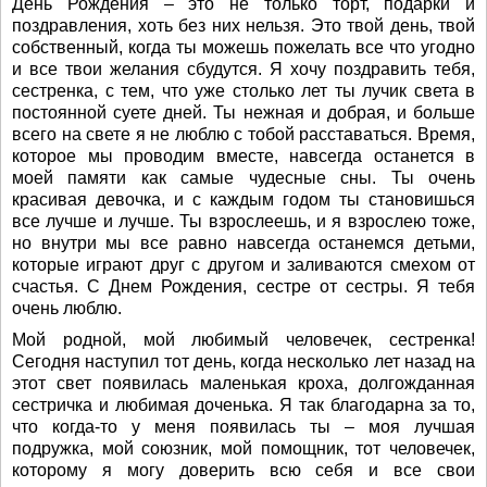
День Рождения – это не только торт, подарки и
поздравления, хоть без них нельзя. Это твой день, твой
собственный, когда ты можешь пожелать все что угодно
и все твои желания сбудутся. Я хочу поздравить тебя,
сестренка, с тем, что уже столько лет ты лучик света в
постоянной суете дней. Ты нежная и добрая, и больше
всего на свете я не люблю с тобой расставаться. Время,
которое мы проводим вместе, навсегда останется в
моей памяти как самые чудесные сны. Ты очень
красивая девочка, и с каждым годом ты становишься
все лучше и лучше. Ты взрослеешь, и я взрослею тоже,
но внутри мы все равно навсегда останемся детьми,
которые играют друг с другом и заливаются смехом от
счастья. С Днем Рождения, сестре от сестры. Я тебя
очень люблю.
Мой родной, мой любимый человечек, сестренка!
Сегодня наступил тот день, когда несколько лет назад на
этот свет появилась маленькая кроха, долгожданная
сестричка и любимая доченька. Я так благодарна за то,
что когда-то у меня появилась ты – моя лучшая
подружка, мой союзник, мой помощник, тот человечек,
которому я могу доверить всю себя и все свои