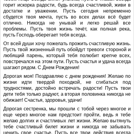
горит искорка радости, будь всегда счастливой, живи в
достатке и уважении. Пусть сегодня непременно
сбудется твоя мечта, пусть во всех делах всё будет
отлично. Никогда не унывай и легко решай все
проблемы. Пусть твоя жизнь течёт, как полная река,
пусть Господь оберегает тебя всегда.
От всей души хочу пожелать прожить счастливую жизнь.
Пусть твой жизненный путь обойдут тревоги стороной и
любящий парень, который тебя полюбит крепче всех,
повстречался на этом пути. Пусть счастья и удача всегда
шагают рядом. С Днем Рождения!
Дорогая моя! Поздравляю с днем рождения! Желаю по
жизни идти твердой походкой, не сгибаться под
трудностями, достойно встречать радости! Пусть твои
дети тебя только радуют, а вторая половинка никогда не
обижает! Счастья, здоровья, удачи!
Дорогая сестренка, мы прошли с тобой через многое и
еще через многое нам предстоит пройти, ведь я тебе
желаю долгих и счастливых лет жизни. Желаю вытянуть
тебе счастливый билет жизни и никогда не забывать
ценить свое счастье. Пусть все твои действия всегда