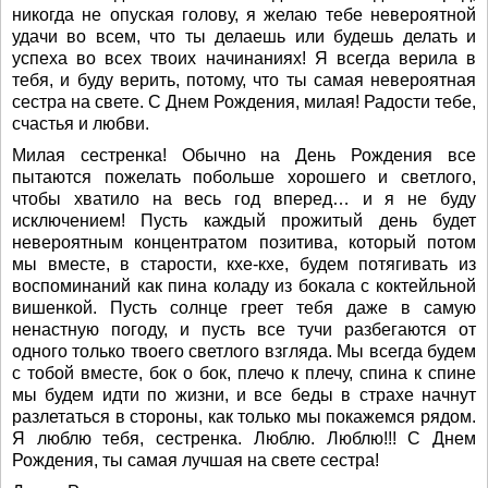
никогда не опуская голову, я желаю тебе невероятной
удачи во всем, что ты делаешь или будешь делать и
успеха во всех твоих начинаниях! Я всегда верила в
тебя, и буду верить, потому, что ты самая невероятная
сестра на свете. С Днем Рождения, милая! Радости тебе,
счастья и любви.
Милая сестренка! Обычно на День Рождения все
пытаются пожелать побольше хорошего и светлого,
чтобы хватило на весь год вперед… и я не буду
исключением! Пусть каждый прожитый день будет
невероятным концентратом позитива, который потом
мы вместе, в старости, кхе-кхе, будем потягивать из
воспоминаний как пина коладу из бокала с коктейльной
вишенкой. Пусть солнце греет тебя даже в самую
ненастную погоду, и пусть все тучи разбегаются от
одного только твоего светлого взгляда. Мы всегда будем
с тобой вместе, бок о бок, плечо к плечу, спина к спине
мы будем идти по жизни, и все беды в страхе начнут
разлетаться в стороны, как только мы покажемся рядом.
Я люблю тебя, сестренка. Люблю. Люблю!!! С Днем
Рождения, ты самая лучшая на свете сестра!