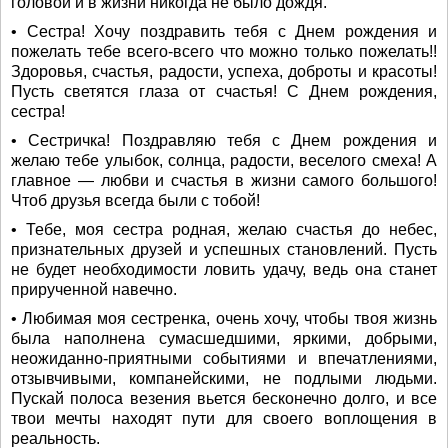
головой и в жизни никогда не было дождя.
• Сестра! Хочу поздравить тебя с Днем рождения и
пожелать тебе всего-всего что можно только пожелать!!
Здоровья, счастья, радости, успеха, доброты и красоты!
Пусть светятся глаза от счастья! С Днем рождения,
сестра!
• Сестричка! Поздравляю тебя с Днем рождения и
желаю тебе улыбок, солнца, радости, веселого смеха! А
главное — любви и счастья в жизни самого большого!
Чтоб друзья всегда были с тобой!
• Тебе, моя сестра родная, желаю счастья до небес,
признательных друзей и успешных становлений. Пусть
не будет необходимости ловить удачу, ведь она станет
прирученной навечно.
• Любимая моя сестренка, очень хочу, чтобы твоя жизнь
была наполнена сумасшедшими, яркими, добрыми,
неожиданно-приятными событиями и впечатлениями,
отзывчивыми, компанейскими, не подлыми людьми.
Пускай полоса везения вьется бесконечно долго, и все
твои мечты находят пути для своего воплощения в
реальность.