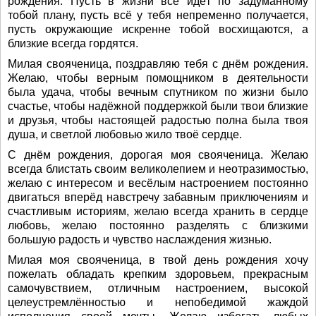
рождения. Пусть в жизни всё идёт по задуманному
тобой плану, пусть всё у тебя непременно получается,
пусть окружающие искренне тобой восхищаются, а
близкие всегда гордятся.
Милая свояченица, поздравляю тебя с днём рождения.
Желаю, чтобы верным помощником в деятельности
была удача, чтобы вечным спутником по жизни было
счастье, чтобы надёжной поддержкой были твои близкие
и друзья, чтобы настоящей радостью полна была твоя
душа, и светлой любовью жило твоё сердце.
С днём рождения, дорогая моя свояченица. Желаю
всегда блистать своим великолепием и неотразимостью,
желаю с интересом и весёлым настроением постоянно
двигаться вперёд навстречу забавным приключениям и
счастливым историям, желаю всегда хранить в сердце
любовь, желаю постоянно разделять с близкими
большую радость и чувство наслаждения жизнью.
Милая моя свояченица, в твой день рождения хочу
пожелать обладать крепким здоровьем, прекрасным
самочувствием, отличным настроением, высокой
целеустремлённостью и непобедимой жаждой