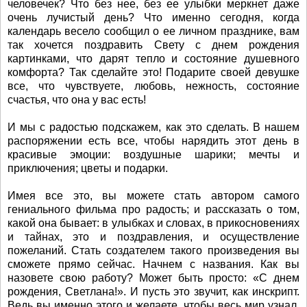
человечек? Что без нее, без ее улыбки меркнет даже
очень лучистый день? Что именно сегодня, когда
календарь весело сообщил о ее личном празднике, вам
так хочется поздравить Свету с днем рождения
картинками, что дарят тепло и состояние душевного
комфорта? Так сделайте это! Подарите своей девушке
все, что чувствуете, любовь, нежность, состояние
счастья, что она у вас есть!
И мы с радостью подскажем, как это сделать. В нашем
распоряжении есть все, чтобы нарядить этот день в
красивые эмоции: воздушные шарики; мечты и
приключения; цветы и подарки.
Имея все это, вы можете стать автором самого
гениального фильма про радость; и рассказать о том,
какой она бывает: в улыбках и словах, в прикосновениях
и тайнах, это и поздравления, и осуществление
пожеланий. Стать создателем такого произведения вы
сможете прямо сейчас. Начнем с названия. Как вы
назовете свою работу? Может быть просто: «С днем
рождения, Светлана!». И пусть это звучит, как инскрипт.
Ведь вы именно этого и желаете, чтобы весь мир узнал,