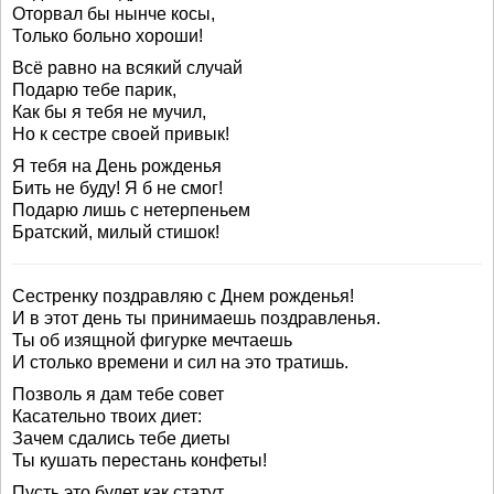
Оторвал бы нынче косы,
Только больно хороши!
Всё равно на всякий случай
Подарю тебе парик,
Как бы я тебя не мучил,
Но к сестре своей привык!
Я тебя на День рожденья
Бить не буду! Я б не смог!
Подарю лишь с нетерпеньем
Братский, милый стишок!
Сестренку поздравляю с Днем рожденья!
И в этот день ты принимаешь поздравленья.
Ты об изящной фигурке мечтаешь
И столько времени и сил на это тратишь.
Позволь я дам тебе совет
Касательно твоих диет:
Зачем сдались тебе диеты
Ты кушать перестань конфеты!
Пусть это будет как статут