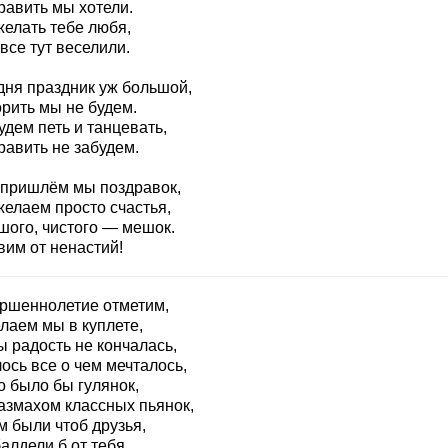
равить мы хотели.
желать тебе любя,
все тут веселили.
дня праздник уж большой,
орить мы не будем.
дем петь и танцевать,
равить не забудем.
 пришлём мы поздравок,
желаем просто счастья,
шого, чистого — мешок.
вим от ненастий!
ршеннолетие отметим,
лаем мы в куплете,
ы радость не кончалась,
ось все о чем мечталось,
о было бы гулянок,
размахом классных пьянок,
м были чтоб друзья,
алдели б от тебя,