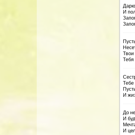
Дарю
И пол
Запо
Запо
Пусть
Несе
Твои
Тебя 
Сест
Тебе
Пусть
И жи
До не
И бу
Мечт
И цел