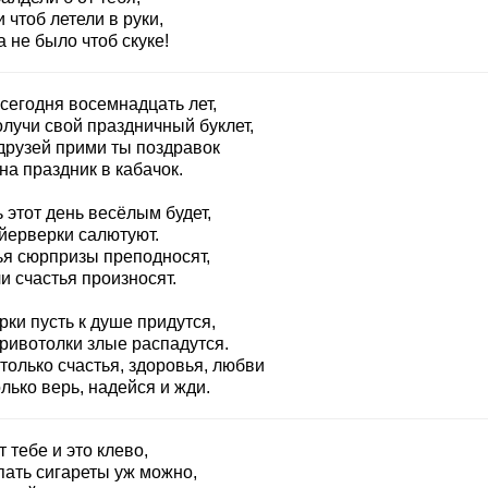
 чтоб летели в руки,
 не было чтоб скуке!
сегодня восемнадцать лет,
олучи свой праздничный буклет,
 друзей прими ты поздравок
на праздник в кабачок.
 этот день весёлым будет,
йерверки салютуют.
ья сюрпризы преподносят,
и счастья произносят.
ки пусть к душе придутся,
кривотолки злые распадутся.
только счастья, здоровья, любви
лько верь, надейся и жди.
т тебе и это клево,
пать сигареты уж можно,