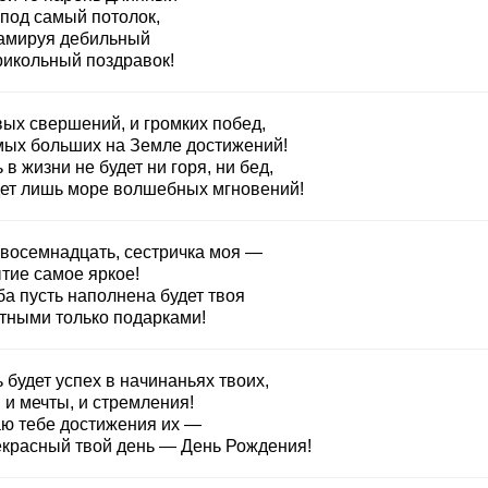
 под самый потолок,
амируя дебильный
рикольный поздравок!
вых свершений, и громких побед,
мых больших на Земле достижений!
 в жизни не будет ни горя, ни бед,
дет лишь море волшебных мгновений!
 восемнадцать, сестричка моя —
тие самое яркое!
ба пусть наполнена будет твоя
тными только подарками!
 будет успех в начинаньях твоих,
 и мечты, и стремления!
ю тебе достижения их —
екрасный твой день — День Рождения!