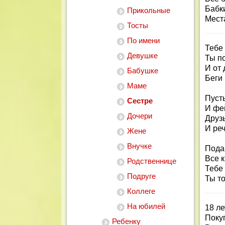
Бабки
Прикольные
Места
Тосты
По имени
Тебе 
Девушке
Ты п
И от
Бабушке
Беги 
Маме
Пусть
Сестре
И фе
Дочери
Друз
И реч
Жене
Внучке
Подар
Все 
Родственнице
Тебе 
Подруге
Ты то
Коллеге
На юбилей
18 ле
Поку
Ребенку