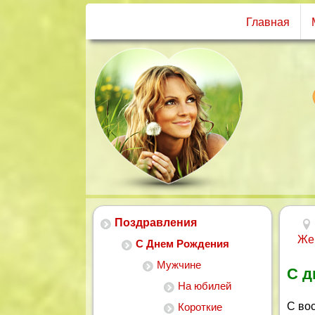
Главная
Поздравления
Же
С Днем Рождения
Мужчине
С д
На юбилей
С во
Короткие