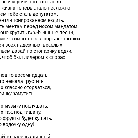
лый короче, вот это слово,
 жизни теперь стало несложно,
ем тебе стать депутатом,
ентли тонированном ездить,
ть ментам перед носом мандатом,
лоне крутить r«n»b-ишные песни,
ужек симпотных в шортах коротких,
ей всех надежных, веселых,
пьем давай по стопарику водки,
, чтоб был лидером в спорах!
нец то восемнадцать!
о некогда грустить!
о классно оторваться,
инку замутить!
о музыку послушать,
 так, под тишину.
о фрукты будет кушать,
о водочку одну!
кой то парень длинный