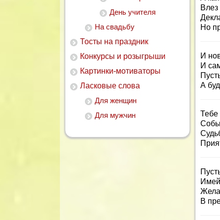
Влез
День учителя
Декл
На свадьбу
Но п
Тосты на праздник
И но
Конкурсы и розыгрыши
И са
Картинки-мотиваторы
Пусть
А бу
Ласковые слова
Для женщин
Тебе
Для мужчин
Собы
Судь
Прия
Пусть
Имей
Жела
В пр