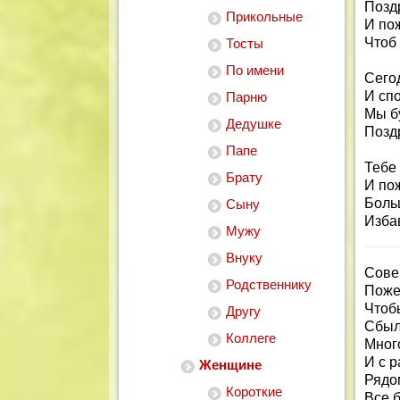
Позд
Прикольные
И по
Чтоб 
Тосты
По имени
Сего
И сп
Парню
Мы бу
Дедушке
Позд
Папе
Тебе
Брату
И по
Боль
Сыну
Изба
Мужу
Внуку
Сове
Родственнику
Поже
Чтоб
Другу
Сбыл
Коллеге
Мног
И с 
Женщине
Рядо
Короткие
Все б