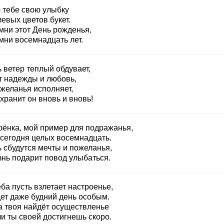
 тебе свою улыбку
евых цветов букет.
мни этот День рожденья,
мни восемнадцать лет.
 ветер теплый обдувает,
т надежды и любовь,
 желанья исполняет,
хранит он вновь и вновь!
рёнка, мой пример для подражанья,
 сегодня целых восемнадцать.
 сбудутся мечты и пожеланья,
знь подарит повод улыбаться.
ба пусть взлетает настроенье,
дет даже будний день особым.
а твоя найдёт осуществленье
и ты своей достигнешь скоро.