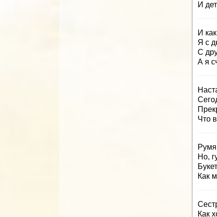
И дет
И как
Я с 
С др
А я с
Наст
Сегод
Прек
Что 
Румя
Но, 
Букет
Как м
Сестр
Как х