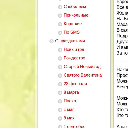
Взрос
С юбилеем
Все в
Жела
Прикольные
На Б
Короткие
Маха
В са
По SMS
Подр
С праздниками
Друз
И вы
Новый год
За то
Рождество
Старый Новый год
Нако
Святого Валентина
Прост
Можн
23 февраля
Вечер
8 марта
Можн
Пасха
Можно
1 мая
Кто т
Кто т
9 мая
1 сентября
А ка