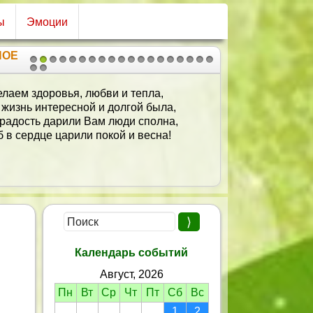
ы
Эмоции
НОЕ
1
2
3
4
5
6
7
8
9
10
11
12
13
14
15
16
17
18
19
20
21
лаем здоровья, любви и тепла,
 жизнь интересной и долгой была,
 радость дарили Вам люди сполна,
б в сердце царили покой и весна!
Календарь событий
Август, 2026
Пн
Вт
Ср
Чт
Пт
Сб
Вс
1
2