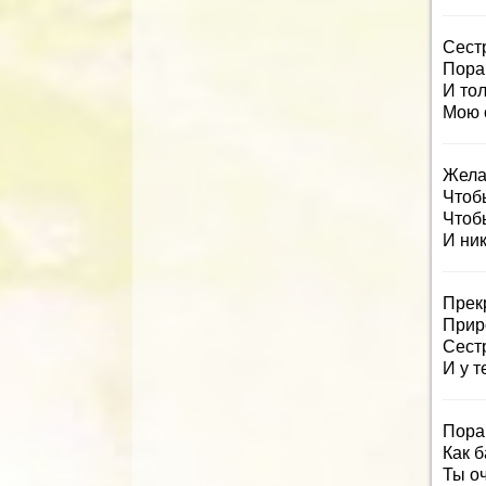
Сестр
Пора
И тол
Мою 
Жела
Чтоб
Чтобы
И ник
Прек
Прир
Сестр
И у т
Пора 
Как б
Ты оч