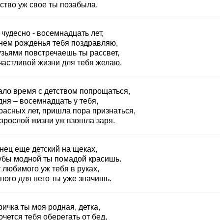
ство уж свое ты позабыла.
 чудесно - восемнадцать лет,
днем рожденья тебя поздравляю,
узьями повстречаешь ты рассвет,
частливой жизни для тебя желаю.
ало время с детством попрощаться,
ня – восемнадцать у тебя,
расных лет, пришла пора признаться,
взрослой жизни уж взошла заря.
нец еще детский на щеках,
губы модной ты помадой красишь.
 любимого уж тебя в руках,
ного для него ты уже значишь.
ичка ты моя родная, детка,
очется тебя оберегать от бед,