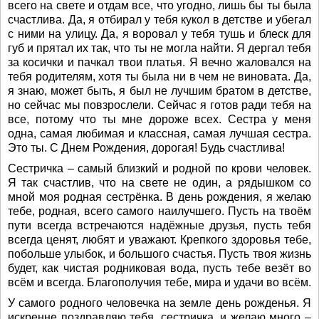
всего на свете и отдам все, что угодно, лишь бы ты была
счастлива. Да, я отбирал у тебя кукол в детстве и убегал
с ними на улицу. Да, я воровал у тебя тушь и блеск для
губ и прятал их так, что ты не могла найти. Я дергал тебя
за косички и пачкал твои платья. Я вечно жаловался на
тебя родителям, хотя ты была ни в чем не виновата. Да,
я знаю, может быть, я был не лучшим братом в детстве,
но сейчас мы повзрослели. Сейчас я готов ради тебя на
все, потому что ты мне дороже всех. Сестра у меня
одна, самая любимая и классная, самая лучшая сестра.
Это ты. С Днем Рождения, дорогая! Будь счастлива!
Сестричка – самый близкий и родной по крови человек.
Я так счастлив, что на свете не один, а рядышком со
мной моя родная сестрёнка. В день рождения, я желаю
тебе, родная, всего самого наилучшего. Пусть на твоём
пути всегда встречаются надёжные друзья, пусть тебя
всегда ценят, любят и уважают. Крепкого здоровья тебе,
побольше улыбок, и большого счастья. Пусть твоя жизнь
будет, как чистая родниковая вода, пусть тебе везёт во
всём и всегда. Благополучия тебе, мира и удачи во всём.
У самого родного человечка на земле день рожденья. Я
искренне поздравляю тебя, сестричка, и желаю много –