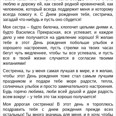
люблю и дорожу ей, как своей родной кровиночкой, как
человеком, который всегда поддержит меня и которому
всегда помогу я. С Днем рождения тебя, сестричка,
загадай что-нибудь и пусть оно сбудется!
Моя сестра – будто белочка, хлопочет целыми днями и,
будто Василиса Прекрасная, все успевает, и каждое
дело у нее получается на удивление хорошо! Я желаю
тебе в этот День рождения побольше улыбок и
хорошего настроения, пусть стрелки на твоих часах
бегут чуть медленнее, чтобы ты все успевала, и пусть
все в твоей жизни случается в согласии твоими
желаниями!
Сестренка, ты у меня самая лучшая в мире, и я желаю,
чтобы этот День рождения тоже стал самым лучшим
праздником и подари тебе море радости, тепла,
солнечных улыбок и просто замечательного настроения.
Будь горячо любима, люби всей душой и дари радость
всем вокруг – у тебя это так хорошо получается!
Моя дорогая сестренка! В этот день я тороплюсь
поздравить тебя с днем рождения прежде всех
остальных! Ты много значишь для меня, и я хочу, чтобы