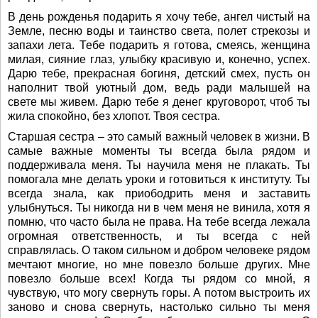
В день рожденья подарить я хочу тебе, ангел чистый на
Земле, песню воды и таинство света, полет стрекозы и
запахи лета. Тебе подарить я готова, смеясь, женщина
милая, сияние глаз, улыбку красивую и, конечно, успех.
Дарю тебе, прекрасная богиня, детский смех, пусть он
наполнит твой уютный дом, ведь ради малышей на
свете мы живем. Дарю тебе я денег круговорот, чтоб ты
жила спокойно, без хлопот. Твоя сестра.
Старшая сестра – это самый важный человек в жизни. В
самые важные моменты ты всегда была рядом и
поддерживала меня. Ты научила меня не плакать. Ты
помогала мне делать уроки и готовиться к институту. Ты
всегда знала, как приободрить меня и заставить
улыбнуться. Ты никогда ни в чем меня не винила, хотя я
помню, что часто была не права. На тебе всегда лежала
огромная ответственность, и ты всегда с ней
справлялась. О таком сильном и добром человеке рядом
мечтают многие, но мне повезло больше других. Мне
повезло больше всех! Когда ты рядом со мной, я
чувствую, что могу свернуть горы. А потом выстроить их
заново и снова свернуть, настолько сильно ты меня