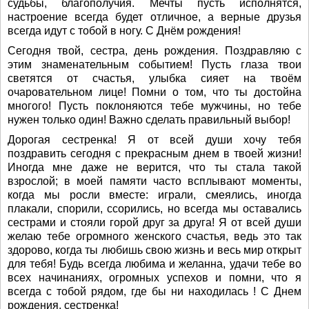
судьбы, благополучия. Мечты пусть исполнятся,
настроение всегда будет отличное, а верные друзья
всегда идут с тобой в ногу. С Днём рождения!
Сегодня твой, сестра, день рождения. Поздравляю с
этим знаменательным событием! Пусть глаза твои
светятся от счастья, улыбка сияет на твоём
очаровательном лице! Помни о том, что ты достойна
многого! Пусть поклоняются тебе мужчины, но тебе
нужен только один! Важно сделать правильный выбор!
Дорогая сестренка! Я от всей души хочу тебя
поздравить сегодня с прекрасным днем в твоей жизни!
Иногда мне даже не верится, что ты стала такой
взрослой; в моей памяти часто всплывают моменты,
когда мы росли вместе: играли, смеялись, иногда
плакали, спорили, ссорились, но всегда мы оставались
сестрами и стояли горой друг за друга! Я от всей души
желаю тебе огромного женского счастья, ведь это так
здорово, когда ты любишь свою жизнь и весь мир открыт
для тебя! Будь всегда любима и желанна, удачи тебе во
всех начинаниях, огромных успехов и помни, что я
всегда с тобой рядом, где бы ни находилась ! С Днем
рождения, сестренка!