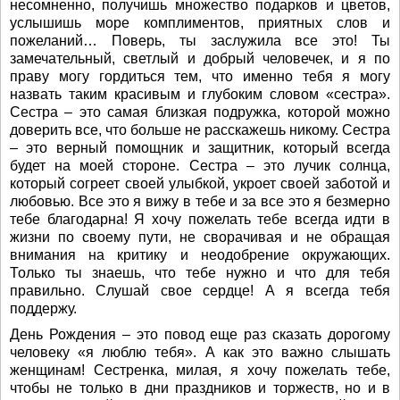
несомненно, получишь множество подарков и цветов,
услышишь море комплиментов, приятных слов и
пожеланий… Поверь, ты заслужила все это! Ты
замечательный, светлый и добрый человечек, и я по
праву могу гордиться тем, что именно тебя я могу
назвать таким красивым и глубоким словом «сестра».
Сестра – это самая близкая подружка, которой можно
доверить все, что больше не расскажешь никому. Сестра
– это верный помощник и защитник, который всегда
будет на моей стороне. Сестра – это лучик солнца,
который согреет своей улыбкой, укроет своей заботой и
любовью. Все это я вижу в тебе и за все это я безмерно
тебе благодарна! Я хочу пожелать тебе всегда идти в
жизни по своему пути, не сворачивая и не обращая
внимания на критику и неодобрение окружающих.
Только ты знаешь, что тебе нужно и что для тебя
правильно. Слушай свое сердце! А я всегда тебя
поддержу.
День Рождения – это повод еще раз сказать дорогому
человеку «я люблю тебя». А как это важно слышать
женщинам! Сестренка, милая, я хочу пожелать тебе,
чтобы не только в дни праздников и торжеств, но и в