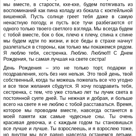
мы вместе, в старости, кхе-кхе, будем потягивать из
воспоминаний как пина коладу из бокала с коктейльной
вишенкой. Пусть солнце греет тебя даже в самую
ненастную погоду, и пусть все тучи разбегаются от
одного только твоего светлого взгляда. Мы всегда будем
с тобой вместе, бок о бок, плечо к плечу, спина к спине
мы будем идти по жизни, и все беды в страхе начнут
разлетаться в стороны, как только мы покажемся рядом.
Я люблю тебя, сестренка. Люблю. Люблю!!! С Днем
Рождения, ты самая лучшая на свете сестра!
День Рождения – это не только торт, подарки и
поздравления, хоть без них нельзя. Это твой день, твой
собственный, когда ты можешь пожелать все что угодно
и все твои желания сбудутся. Я хочу поздравить тебя,
сестренка, с тем, что уже столько лет ты лучик света в
постоянной суете дней. Ты нежная и добрая, и больше
всего на свете я не люблю с тобой расставаться. Время,
которое мы проводим вместе, навсегда останется в
моей памяти как самые чудесные сны. Ты очень
красивая девочка, и с каждым годом ты становишься
все лучше и лучше. Ты взрослеешь, и я взрослею тоже,
но внутри мы все равно навсегда останемся детьми,