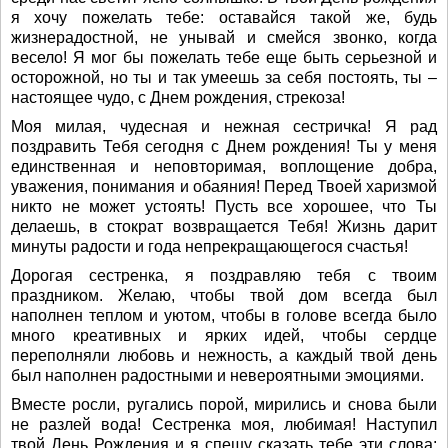
я хочу пожелать тебе: оставайся такой же, будь
жизнерадостной, не унывай и смейся звонко, когда
весело! Я мог бы пожелать тебе еще быть серьезной и
осторожной, но ты и так умеешь за себя постоять, ты –
настоящее чудо, с Днем рождения, стрекоза!
Моя милая, чудесная и нежная сестричка! Я рад
поздравить Тебя сегодня с Днем рождения! Ты у меня
единственная и неповторимая, воплощение добра,
уважения, понимания и обаяния! Перед Твоей харизмой
никто не может устоять! Пусть все хорошее, что Ты
делаешь, в стократ возвращается Тебя! Жизнь дарит
минуты радости и года непрекращающегося счастья!
Дорогая сестренка, я поздравляю тебя с твоим
праздником. Желаю, чтобы твой дом всегда был
наполнен теплом и уютом, чтобы в голове всегда было
много креативных и ярких идей, чтобы сердце
переполняли любовь и нежность, а каждый твой день
был наполнен радостными и невероятными эмоциями.
Вместе росли, ругались порой, мирились и снова были
не разлей вода! Сестренка моя, любимая! Наступил
твой День Рождения и я спешу сказать тебе эти слова: