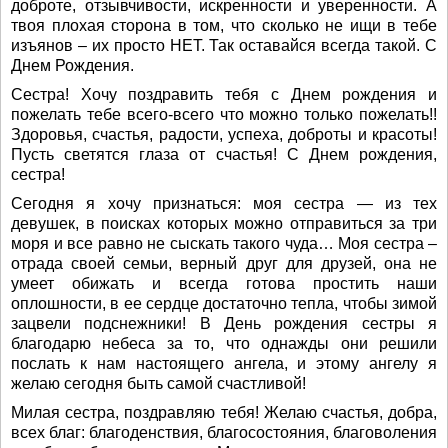
доброте, отзывчивости, искренности и уверенности. А
твоя плохая сторона в том, что сколько не ищи в тебе
изъянов – их просто НЕТ. Так оставайся всегда такой. С
Днем Рождения.
Сестра! Хочу поздравить тебя с Днем рождения и
пожелать тебе всего-всего что можно только пожелать!!
Здоровья, счастья, радости, успеха, доброты и красоты!
Пусть светятся глаза от счастья! С Днем рождения,
сестра!
Сегодня я хочу признаться: моя сестра — из тех
девушек, в поисках которых можно отправиться за три
моря и все равно не сыскать такого чуда… Моя сестра –
отрада своей семьи, верный друг для друзей, она не
умеет обижать и всегда готова простить наши
оплошности, в ее сердце достаточно тепла, чтобы зимой
зацвели подснежники! В День рождения сестры я
благодарю небеса за то, что однажды они решили
послать к нам настоящего ангела, и этому ангелу я
желаю сегодня быть самой счастливой!
Милая сестра, поздравляю тебя! Желаю счастья, добра,
всех благ: благоденствия, благосостояния, благоволения