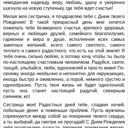
чемоданчик надежду, веру, любовь, удачу и уверенно
шагнула на новую ступеньку, где тебя ждет счастье!
Милая моя сестричка, я поздравляю тебя с Днем твоего
Рождения! В такой прекрасный день мне хочется
пожелать тебе безмерного счастья, крепкого здоровья,
верных и любящих друзей, семейного благополучия,
гармонии и мира в душе, исполнения всех самых
заветных желаний, всего самого светлого, самого
теплого и самого радостного, что есть на этой земле! Я
тебя очень сильно люблю, а потому хочу, чтобы ты была
по-настоящему счастливым человечком. Радуйся, свети,
танцуй, улыбайся, люби, вдохновляй и просто живи! По-
своему, иногда необычно и непонятно для окружающих,
иногда быстро и оживленно, а порой, немного грустно и
однообразно. Пусть твоя жизнь не будет однотонной,
пусть она станет настоящей радугой, северным
сиянием, кот
Сестрица моя! Радостных дней тебе, сладких ночей,
побольше денег и поменьше проблем. Пусть мужчины
соревнуются между собой за покорение твоего сердца,
а ты выбирай, да смотри не прогадай! С Днем Рождения
тебя поздравляю, радости, терпения, понимания желаю.