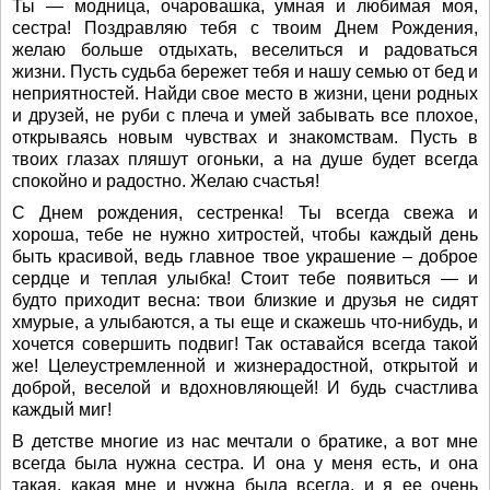
Ты — модница, очаровашка, умная и любимая моя,
сестра! Поздравляю тебя с твоим Днем Рождения,
желаю больше отдыхать, веселиться и радоваться
жизни. Пусть судьба бережет тебя и нашу семью от бед и
неприятностей. Найди свое место в жизни, цени родных
и друзей, не руби с плеча и умей забывать все плохое,
открываясь новым чувствах и знакомствам. Пусть в
твоих глазах пляшут огоньки, а на душе будет всегда
спокойно и радостно. Желаю счастья!
С Днем рождения, сестренка! Ты всегда свежа и
хороша, тебе не нужно хитростей, чтобы каждый день
быть красивой, ведь главное твое украшение – доброе
сердце и теплая улыбка! Стоит тебе появиться — и
будто приходит весна: твои близкие и друзья не сидят
хмурые, а улыбаются, а ты еще и скажешь что-нибудь, и
хочется совершить подвиг! Так оставайся всегда такой
же! Целеустремленной и жизнерадостной, открытой и
доброй, веселой и вдохновляющей! И будь счастлива
каждый миг!
В детстве многие из нас мечтали о братике, а вот мне
всегда была нужна сестра. И она у меня есть, и она
такая, какая мне и нужна была всегда, и я ее очень