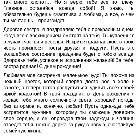
так много хлопот… Но я верю, тебе все по плечу!
Главное, оставайся всегда собой! Я знаю, ты
обязательно будешь счастлива и любима, а все, о чем
ты мечтаешь – произойдет!
Дорогая сестра, я поздравляю тебя с прекрасным днём,
когда все с восхищением смотрят на тебя. Ты купаешься
в лучах счастья и веселья. Искрится шампанское: в твою
честь произносят тосты друзья и подруги. Пусть это
волшебное состояние праздника будет с тобою всегда.
Здоровья тебе, успехов и исполнения желаний! За тебя,
сестра родная! С днем рождения!
Любимая моя сестренка, маленькое чудо! Ты похожа на
нежный цветок, который сперва долго рос в холе и
заботе, а теперь готов распуститься, удивить всех своей
яркой красотой! В твой праздник, в День рождения я
желаю тебе много солнечного света, хорошей погоды
без штормов и, конечно, любви! Пусть однажды тебе
встретится мужчина, которому ты сможешь доверить
свое сердце, и он, оправдав твои надежды и чаяния,
отведет тебя, нежно держа за руку в новую, счастливую
семейную жизнь!