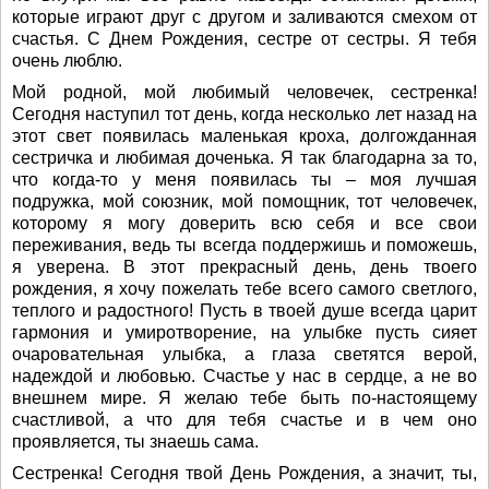
которые играют друг с другом и заливаются смехом от
счастья. С Днем Рождения, сестре от сестры. Я тебя
очень люблю.
Мой родной, мой любимый человечек, сестренка!
Сегодня наступил тот день, когда несколько лет назад на
этот свет появилась маленькая кроха, долгожданная
сестричка и любимая доченька. Я так благодарна за то,
что когда-то у меня появилась ты – моя лучшая
подружка, мой союзник, мой помощник, тот человечек,
которому я могу доверить всю себя и все свои
переживания, ведь ты всегда поддержишь и поможешь,
я уверена. В этот прекрасный день, день твоего
рождения, я хочу пожелать тебе всего самого светлого,
теплого и радостного! Пусть в твоей душе всегда царит
гармония и умиротворение, на улыбке пусть сияет
очаровательная улыбка, а глаза светятся верой,
надеждой и любовью. Счастье у нас в сердце, а не во
внешнем мире. Я желаю тебе быть по-настоящему
счастливой, а что для тебя счастье и в чем оно
проявляется, ты знаешь сама.
Сестренка! Сегодня твой День Рождения, а значит, ты,