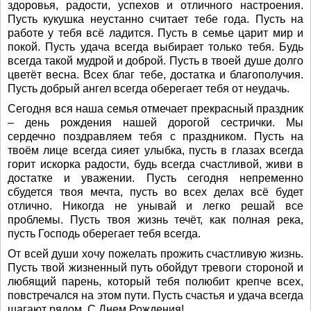
здоровья, радости, успехов и отличного настроения.
Пусть кукушка неустанно считает тебе года. Пусть на
работе у тебя всё ладится. Пусть в семье царит мир и
покой. Пусть удача всегда выбирает только тебя. Будь
всегда такой мудрой и доброй. Пусть в твоей душе долго
цветёт весна. Всех благ тебе, достатка и благополучия.
Пусть добрый ангел всегда оберегает тебя от неудачь.
Сегодня вся наша семья отмечает прекрасный праздник
– день рождения нашей дорогой сестрички. Мы
сердечно поздравляем тебя с праздником. Пусть на
твоём лице всегда сияет улыбка, пусть в глазах всегда
горит искорка радости, будь всегда счастливой, живи в
достатке и уважении. Пусть сегодня непременно
сбудется твоя мечта, пусть во всех делах всё будет
отлично. Никогда не унывай и легко решай все
проблемы. Пусть твоя жизнь течёт, как полная река,
пусть Господь оберегает тебя всегда.
От всей души хочу пожелать прожить счастливую жизнь.
Пусть твой жизненный путь обойдут тревоги стороной и
любящий парень, который тебя полюбит крепче всех,
повстречался на этом пути. Пусть счастья и удача всегда
шагают рядом. С Днем Рождения!