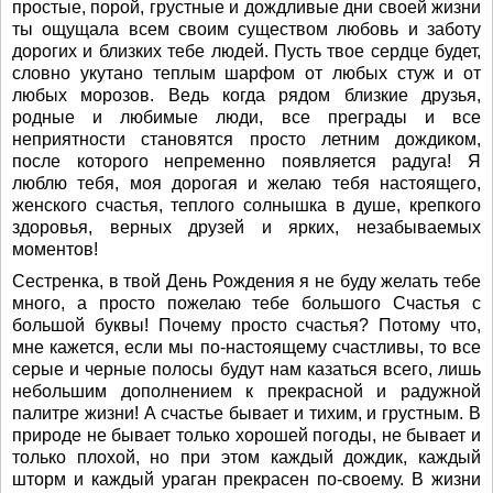
простые, порой, грустные и дождливые дни своей жизни
ты ощущала всем своим существом любовь и заботу
дорогих и близких тебе людей. Пусть твое сердце будет,
словно укутано теплым шарфом от любых стуж и от
любых морозов. Ведь когда рядом близкие друзья,
родные и любимые люди, все преграды и все
неприятности становятся просто летним дождиком,
после которого непременно появляется радуга! Я
люблю тебя, моя дорогая и желаю тебя настоящего,
женского счастья, теплого солнышка в душе, крепкого
здоровья, верных друзей и ярких, незабываемых
моментов!
Сестренка, в твой День Рождения я не буду желать тебе
много, а просто пожелаю тебе большого Счастья с
большой буквы! Почему просто счастья? Потому что,
мне кажется, если мы по-настоящему счастливы, то все
серые и черные полосы будут нам казаться всего, лишь
небольшим дополнением к прекрасной и радужной
палитре жизни! А счастье бывает и тихим, и грустным. В
природе не бывает только хорошей погоды, не бывает и
только плохой, но при этом каждый дождик, каждый
шторм и каждый ураган прекрасен по-своему. В жизни