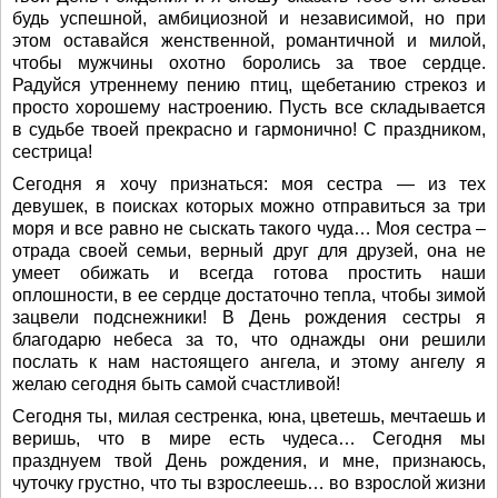
будь успешной, амбициозной и независимой, но при
этом оставайся женственной, романтичной и милой,
чтобы мужчины охотно боролись за твое сердце.
Радуйся утреннему пению птиц, щебетанию стрекоз и
просто хорошему настроению. Пусть все складывается
в судьбе твоей прекрасно и гармонично! С праздником,
сестрица!
Сегодня я хочу признаться: моя сестра — из тех
девушек, в поисках которых можно отправиться за три
моря и все равно не сыскать такого чуда… Моя сестра –
отрада своей семьи, верный друг для друзей, она не
умеет обижать и всегда готова простить наши
оплошности, в ее сердце достаточно тепла, чтобы зимой
зацвели подснежники! В День рождения сестры я
благодарю небеса за то, что однажды они решили
послать к нам настоящего ангела, и этому ангелу я
желаю сегодня быть самой счастливой!
Сегодня ты, милая сестренка, юна, цветешь, мечтаешь и
веришь, что в мире есть чудеса… Сегодня мы
празднуем твой День рождения, и мне, признаюсь,
чуточку грустно, что ты взрослеешь… во взрослой жизни