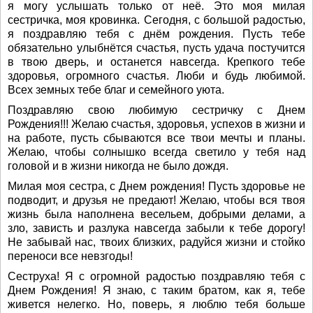
я могу услышать только от неё. Это моя милая
сестричка, моя кровинка. Сегодня, с большой радостью,
я поздравляю тебя с днём рождения. Пусть тебе
обязательно улыбнётся счастья, пусть удача постучится
в твою дверь, и останется навсегда. Крепкого тебе
здоровья, огромного счастья. Люби и будь любимой.
Всех земных тебе благ и семейного уюта.
Поздравляю свою любимую сестричку с Днем
Рождения!!! Желаю счастья, здоровья, успехов в жизни и
на работе, пусть сбываются все твои мечты и планы.
Желаю, чтобы солнышко всегда светило у тебя над
головой и в жизни никогда не было дождя.
Милая моя сестра, с Днем рождения! Пусть здоровье не
подводит, и друзья не предают! Желаю, чтобы вся твоя
жизнь была наполнена весельем, добрыми делами, а
зло, зависть и разлука навсегда забыли к тебе дорогу!
Не забывай нас, твоих близких, радуйся жизни и стойко
переноси все невзгоды!
Сеструха! Я с огромной радостью поздравляю тебя с
Днем Рождения! Я знаю, с таким братом, как я, тебе
живется нелегко. Но, поверь, я люблю тебя больше