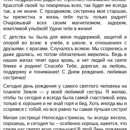
Красотой своей ты покоряешь всех, так будет же всегда
так, а не иначе. С праздником, сестренка моя старшая,
ты прелестна и жизнь тебя пусть только радует!
Очаровывай всех своим магнетизмом, задором,
кокетливой улыбкой! Удачи тебе в жизни!
С детства ты была для меня поддержкой, защитой и
опорой во всем: в учебе, в школе, в отношениях с
друзьями, с врагами. Случалось всякое. Мы ссорились и
даже дрались, но потом обязательно мирились. Ведь в
наших жилах течет одна кровь, и нет людей на свете
ближе и роднее! Спасибо Тебе, дорогая, за любовь,
поддержку и понимание! С Днем рождения, любимая
сестричка!
Сегодня день рождения у самого светлого человека на
планете Земля — у моей любимой сестры. Я желаю,
чтобы ты сегодня и всегда была самой счастливой, верь
только в хорошее и не знай горя и бед. Хоть иногда мы и
ссоримся с тобой, но все равно ты самая лучшая сестра!
Милая сестрица! Непоседа-стрекоза, ты всегда весела,
порхаешь, и сегодня ты – особенно хороша, кажется, что
среди нас светит ясно солнышко! В твой День рождения