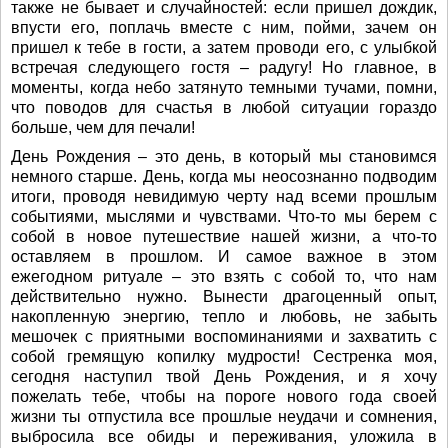
также не бывает и случайностей: если пришел дождик,
впусти его, поплачь вместе с ним, пойми, зачем он
пришел к тебе в гости, а затем проводи его, с улыбкой
встречая следующего гостя – радугу! Но главное, в
моменты, когда небо затянуто темными тучами, помни,
что поводов для счастья в любой ситуации гораздо
больше, чем для печали!
День Рождения – это день, в который мы становимся
немного старше. День, когда мы неосознанно подводим
итоги, проводя невидимую черту над всеми прошлым
событиями, мыслями и чувствами. Что-то мы берем с
собой в новое путешествие нашей жизни, а что-то
оставляем в прошлом. И самое важное в этом
ежегодном ритуале – это взять с собой то, что нам
действительно нужно. Вынести драгоценный опыт,
накопленную энергию, тепло и любовь, не забыть
мешочек с приятными воспоминаниями и захватить с
собой гремящую копилку мудрости! Сестренка моя,
сегодня наступил твой День Рождения, и я хочу
пожелать тебе, чтобы на пороге нового года своей
жизни ты отпустила все прошлые неудачи и сомнения,
выбросила все обиды и переживания, уложила в