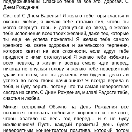
поддерживаешь! Спасибо тебе за все это, дорогая. С
Днем Рождения!
Систер! С Днем Варенья! Я желаю тебе горы счастья и
океаны любви, я желаю тебе столько сил, чтобы ты
могла свернуть горы и дотянуться до звезд, я желаю
тебе исполнения всех твоих желаний, даже тех, которые
ты еще не успела пожелать! Я желаю тебе самого
крепкого на свете здоровья и ангельского терпения,
которого хватит на все сложности, если вдруг тебе
придется с ними столкнуться! Я желаю тебе избежать
всех невзгод в жизни и всегда смело идти вперед,
никогда не опуская голову, я желаю тебе невероятной
удачи во всем, что ты делаешь или будешь делать и
успеха во всех твоих начинаниях! Я всегда верила в
тебя, и буду верить, потому, что ты самая невероятная
сестра на свете. С Днем Рождения, милая! Радости тебе,
счастья и любви.
Милая сестренка! Обычно на День Рождения все
пытаются пожелать побольше хорошего и светлого,
чтобы хватило на весь год вперед… и я не буду
исключением! Пусть каждый прожитый день будет
невероятным концентратом позитива, который потом