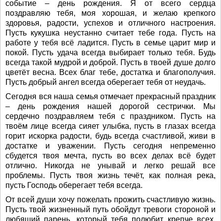
событие – день рождения. Я от всего сердца
поздравляю тебя, моя хорошая, и желаю крепкого
здоровья, радости, успехов и отличного настроения.
Пусть кукушка неустанно считает тебе года. Пусть на
работе у тебя всё ладится. Пусть в семье царит мир и
покой. Пусть удача всегда выбирает только тебя. Будь
всегда такой мудрой и доброй. Пусть в твоей душе долго
цветёт весна. Всех благ тебе, достатка и благополучия.
Пусть добрый ангел всегда оберегает тебя от неудачь.
Сегодня вся наша семья отмечает прекрасный праздник
– день рождения нашей дорогой сестрички. Мы
сердечно поздравляем тебя с праздником. Пусть на
твоём лице всегда сияет улыбка, пусть в глазах всегда
горит искорка радости, будь всегда счастливой, живи в
достатке и уважении. Пусть сегодня непременно
сбудется твоя мечта, пусть во всех делах всё будет
отлично. Никогда не унывай и легко решай все
проблемы. Пусть твоя жизнь течёт, как полная река,
пусть Господь оберегает тебя всегда.
От всей души хочу пожелать прожить счастливую жизнь.
Пусть твой жизненный путь обойдут тревоги стороной и
любящий парень, который тебя полюбит крепче всех,