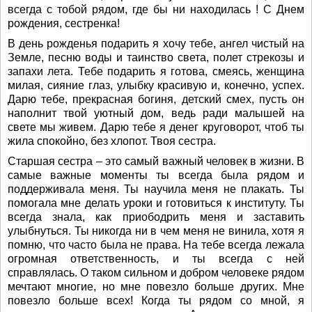
всегда с тобой рядом, где бы ни находилась ! С Днем
рождения, сестренка!
В день рожденья подарить я хочу тебе, ангел чистый на
Земле, песню воды и таинство света, полет стрекозы и
запахи лета. Тебе подарить я готова, смеясь, женщина
милая, сияние глаз, улыбку красивую и, конечно, успех.
Дарю тебе, прекрасная богиня, детский смех, пусть он
наполнит твой уютный дом, ведь ради малышей на
свете мы живем. Дарю тебе я денег круговорот, чтоб ты
жила спокойно, без хлопот. Твоя сестра.
Старшая сестра – это самый важный человек в жизни. В
самые важные моменты ты всегда была рядом и
поддерживала меня. Ты научила меня не плакать. Ты
помогала мне делать уроки и готовиться к институту. Ты
всегда знала, как приободрить меня и заставить
улыбнуться. Ты никогда ни в чем меня не винила, хотя я
помню, что часто была не права. На тебе всегда лежала
огромная ответственность, и ты всегда с ней
справлялась. О таком сильном и добром человеке рядом
мечтают многие, но мне повезло больше других. Мне
повезло больше всех! Когда ты рядом со мной, я