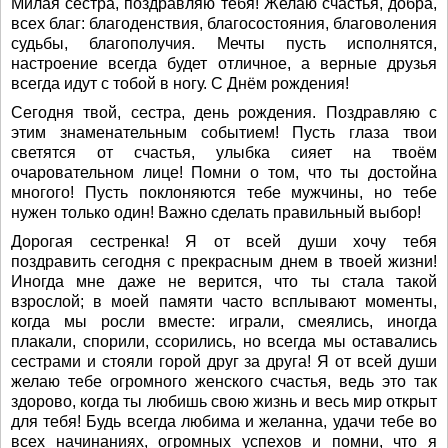
Милая сестра, поздравляю тебя! Желаю счастья, добра,
всех благ: благоденствия, благосостояния, благоволения
судьбы, благополучия. Мечты пусть исполнятся,
настроение всегда будет отличное, а верные друзья
всегда идут с тобой в ногу. С Днём рождения!
Сегодня твой, сестра, день рождения. Поздравляю с
этим знаменательным событием! Пусть глаза твои
светятся от счастья, улыбка сияет на твоём
очаровательном лице! Помни о том, что ты достойна
многого! Пусть поклоняются тебе мужчины, но тебе
нужен только один! Важно сделать правильный выбор!
Дорогая сестренка! Я от всей души хочу тебя
поздравить сегодня с прекрасным днем в твоей жизни!
Иногда мне даже не верится, что ты стала такой
взрослой; в моей памяти часто всплывают моменты,
когда мы росли вместе: играли, смеялись, иногда
плакали, спорили, ссорились, но всегда мы оставались
сестрами и стояли горой друг за друга! Я от всей души
желаю тебе огромного женского счастья, ведь это так
здорово, когда ты любишь свою жизнь и весь мир открыт
для тебя! Будь всегда любима и желанна, удачи тебе во
всех начинаниях, огромных успехов и помни, что я