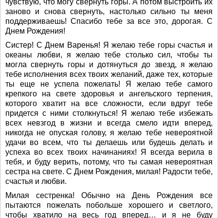
чувствую, что могу свернуть горы. А потом выстроить их
заново и снова свернуть, настолько сильно ты меня
поддерживаешь! Спасибо тебе за все это, дорогая. С
Днем Рождения!
Систер! С Днем Варенья! Я желаю тебе горы счастья и
океаны любви, я желаю тебе столько сил, чтобы ты
могла свернуть горы и дотянуться до звезд, я желаю
тебе исполнения всех твоих желаний, даже тех, которые
ты еще не успела пожелать! Я желаю тебе самого
крепкого на свете здоровья и ангельского терпения,
которого хватит на все сложности, если вдруг тебе
придется с ними столкнуться! Я желаю тебе избежать
всех невзгод в жизни и всегда смело идти вперед,
никогда не опуская голову, я желаю тебе невероятной
удачи во всем, что ты делаешь или будешь делать и
успеха во всех твоих начинаниях! Я всегда верила в
тебя, и буду верить, потому, что ты самая невероятная
сестра на свете. С Днем Рождения, милая! Радости тебе,
счастья и любви.
Милая сестренка! Обычно на День Рождения все
пытаются пожелать побольше хорошего и светлого,
чтобы хватило на весь год вперед… и я не буду