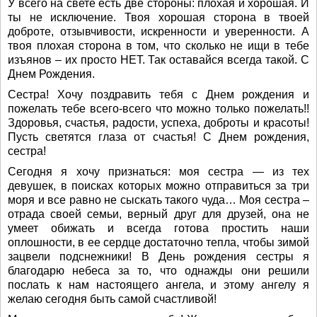
У всего на свете есть две стороны: плохая и хорошая. И
ты не исключение. Твоя хорошая сторона в твоей
доброте, отзывчивости, искренности и уверенности. А
твоя плохая сторона в том, что сколько не ищи в тебе
изъянов – их просто НЕТ. Так оставайся всегда такой. С
Днем Рождения.
Сестра! Хочу поздравить тебя с Днем рождения и
пожелать тебе всего-всего что можно только пожелать!!
Здоровья, счастья, радости, успеха, доброты и красоты!
Пусть светятся глаза от счастья! С Днем рождения,
сестра!
Сегодня я хочу признаться: моя сестра — из тех
девушек, в поисках которых можно отправиться за три
моря и все равно не сыскать такого чуда… Моя сестра –
отрада своей семьи, верный друг для друзей, она не
умеет обижать и всегда готова простить наши
оплошности, в ее сердце достаточно тепла, чтобы зимой
зацвели подснежники! В День рождения сестры я
благодарю небеса за то, что однажды они решили
послать к нам настоящего ангела, и этому ангелу я
желаю сегодня быть самой счастливой!