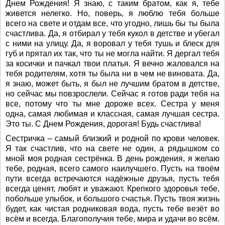
Днем Рождения! Я знаю, с таким братом, как я, тебе
живется нелегко. Но, поверь, я люблю тебя больше
всего на свете и отдам все, что угодно, лишь бы ты была
счастлива. Да, я отбирал у тебя кукол в детстве и убегал
с ними на улицу. Да, я воровал у тебя тушь и блеск для
губ и прятал их так, что ты не могла найти. Я дергал тебя
за косички и пачкал твои платья. Я вечно жаловался на
тебя родителям, хотя ты была ни в чем не виновата. Да,
я знаю, может быть, я был не лучшим братом в детстве,
но сейчас мы повзрослели. Сейчас я готов ради тебя на
все, потому что ты мне дороже всех. Сестра у меня
одна, самая любимая и классная, самая лучшая сестра.
Это ты. С Днем Рождения, дорогая! Будь счастлива!
Сестричка – самый близкий и родной по крови человек.
Я так счастлив, что на свете не один, а рядышком со
мной моя родная сестрёнка. В день рождения, я желаю
тебе, родная, всего самого наилучшего. Пусть на твоём
пути всегда встречаются надёжные друзья, пусть тебя
всегда ценят, любят и уважают. Крепкого здоровья тебе,
побольше улыбок, и большого счастья. Пусть твоя жизнь
будет, как чистая родниковая вода, пусть тебе везёт во
всём и всегда. Благополучия тебе, мира и удачи во всём.