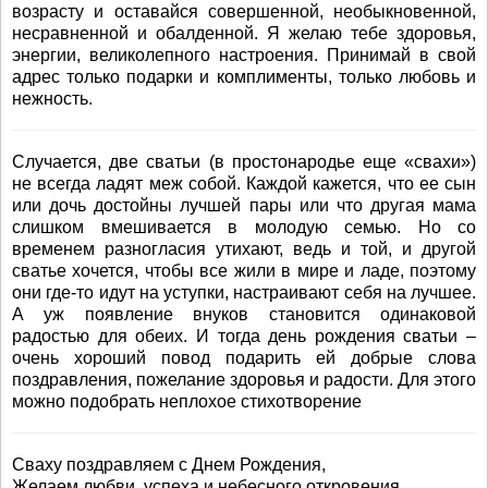
возрасту и оставайся совершенной, необыкновенной,
несравненной и обалденной. Я желаю тебе здоровья,
энергии, великолепного настроения. Принимай в свой
адрес только подарки и комплименты, только любовь и
нежность.
Случается, две сватьи (в простонародье еще «свахи»)
не всегда ладят меж собой. Каждой кажется, что ее сын
или дочь достойны лучшей пары или что другая мама
слишком вмешивается в молодую семью. Но со
временем разногласия утихают, ведь и той, и другой
сватье хочется, чтобы все жили в мире и ладе, поэтому
они где-то идут на уступки, настраивают себя на лучшее.
А уж появление внуков становится одинаковой
радостью для обеих. И тогда день рождения сватьи –
очень хороший повод подарить ей добрые слова
поздравления, пожелание здоровья и радости. Для этого
можно подобрать неплохое стихотворение
Сваху поздравляем с Днем Рождения,
Желаем любви, успеха и небесного откровения.