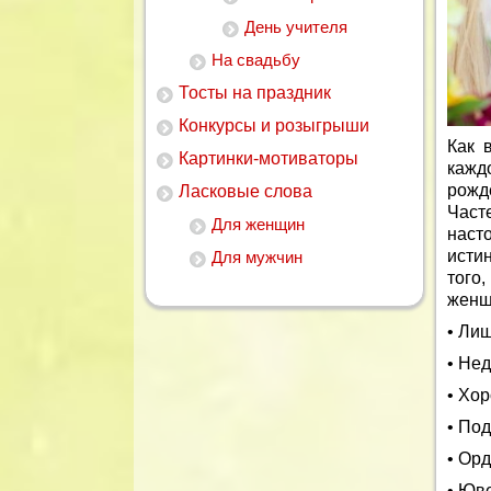
День учителя
На свадьбу
Тосты на праздник
Конкурсы и розыгрыши
Как 
Картинки-мотиваторы
кажд
рожд
Ласковые слова
Част
Для женщин
наст
истин
Для мужчин
того
женщ
• Лиш
• Нед
• Хо
• По
• Ор
• Юв