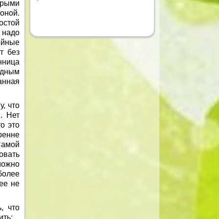
орыми
оной.
остой
 надо
ейные
т без
нница
одным
анная
, что
. Нет
о это
ренне
Самой
овать
можно
более
ее не
, что
ить: