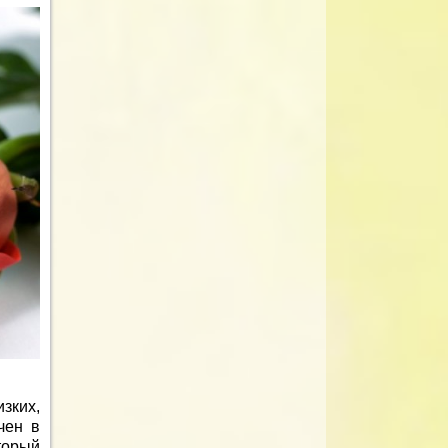
зких,
чен в
торый