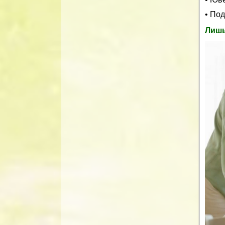
• По
Лишь