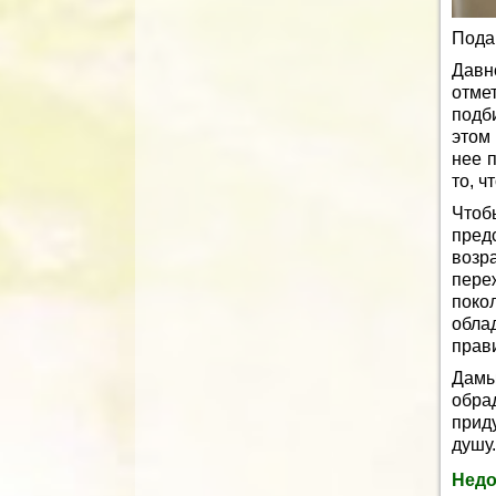
Пода
Давно
отме
подб
этом
нее п
то, ч
Чтоб
пред
возр
пере
поко
обла
прави
Дамы
обра
прид
душу.
Недо