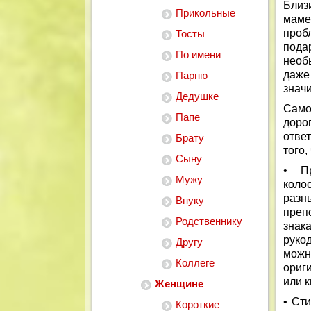
Близ
Прикольные
маме 
пробл
Тосты
пода
По имени
необ
даже
Парню
знач
Дедушке
Само
Папе
доро
отве
Брату
того,
Сыну
• Пр
Мужу
коло
разн
Внуку
преп
Родственнику
знака
руко
Другу
можн
Коллеге
ориг
или к
Женщине
• Ст
Короткие