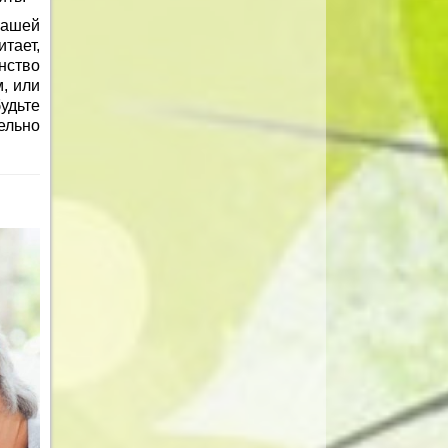
вашей
тает,
нство
, или
удьте
ельно