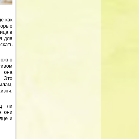
де как
торые
ица в
я для
скать
можно
сивом
: она
. Это
илам,
изни,
яд ли
о они
дце и