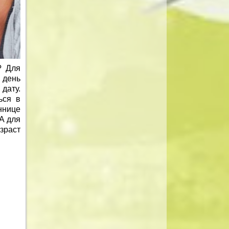
? Для
 день
дату.
ься в
ннице
А для
зраст