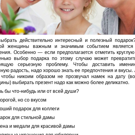
выбрать действительно интересный и полезный подарок
ой женщины важным и значимым событием является
ения. Особенно — если предполагается отметить круглую 
енько выбор подарка по этому случаю может превратит
оящую серьезную проблему. Чтобы доставить имени
ную радость, надо хорошо знать ее предпочтения и вкусы. 
, чтобы никоим образом не прозвучал намек на дату (во
ины) выбирать презент надо как можно более деликатно.
ь бы что-нибудь или от всей души?
орогой, но со вкусом
роший подарок для коллеги
дарок для стильной дамы
дена и медали для красивой дамы
елирные украшения для юбилярши