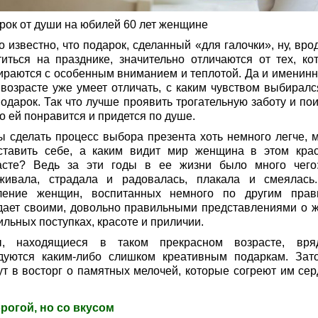
рок от души на юбилей 60 лет женщине
 известно, что подарок, сделанный «для галочки», ну, вро
титься на празднике, значительно отличаются от тех, ко
ираются с особенным вниманием и теплотой. Да и именинн
 возрасте уже умеет отличать, с каким чувством выбиралс
одарок. Так что лучше проявить трогательную заботу и пои
то ей понравится и придется по душе.
ы сделать процесс выбора презента хоть немного легче, 
ставить себе, а каким видит мир женщина в этом кра
асте? Ведь за эти годы в ее жизни было много чего
живала, страдала и радовалась, плакала и смеялась
ление женщин, воспитанных немного по другим прав
дает своими, довольно правильными представлениями о ж
льных поступках, красоте и приличии.
, находящиеся в таком прекрасном возрасте, вр
дуются каким-либо слишком креативным подаркам. Зат
ут в восторг о памятных мелочей, которые согреют им сер
рогой, но со вкусом