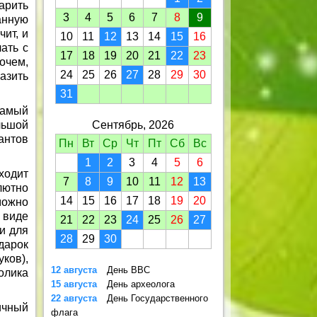
арить
3
4
5
6
7
8
9
анную
чит, и
10
11
12
13
14
15
16
ать с
17
18
19
20
21
22
23
очем,
24
25
26
27
28
29
30
азить
31
самый
льшой
Сентябрь, 2026
антов
Пн
Вт
Ср
Чт
Пт
Сб
Вс
1
2
3
4
5
6
ходит
7
8
9
10
11
12
13
лютно
14
15
16
17
18
19
20
можно
 виде
21
22
23
24
25
26
27
и для
28
29
30
дарок
ков),
12 августа
День ВВС
олика
15 августа
День археолога
22 августа
День Государственного
ичный
флага