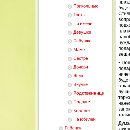
праз
Прикольные
буде
Стил
Тосты
вопр
По имени
подх
плат
Девушке
надо
Бабушке
нужд
пода
Маме
вещи
Сестре
• По
Дочери
пода
ниче
Жене
будет
Внучке
в ка
лучш
Родственнице
торж
Подруге
нане
запо
Коллеге
тольк
На юбилей
Дума
Ребенку
кажд