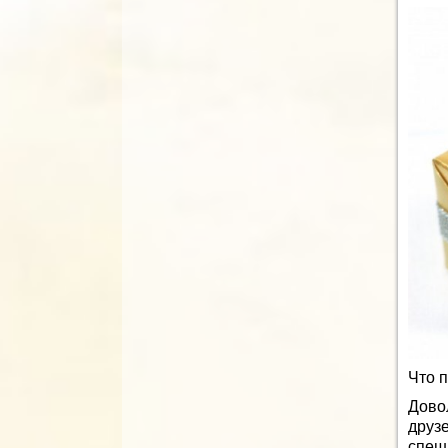
Что 
Дово
друз
спеш