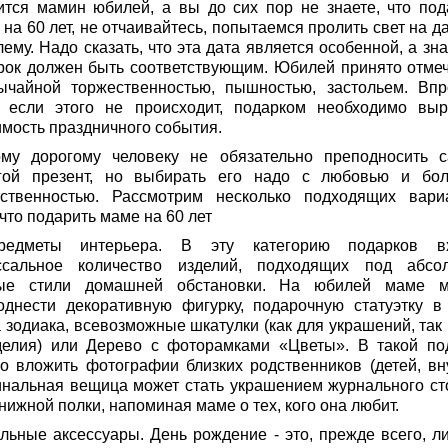
ится мамин юбилей, а вы до сих пор не знаете, что под
на 60 лет, не отчаивайтесь, попытаемся пролить свет на д
ему. Надо сказать, что эта дата является особенной, а зна
рок должен быть соответствующим. Юбилей принято отмеч
ычайной торжественностью, пышностью, застольем. Впр
 если этого не происходит, подарком необходимо выр
имость праздничного события.
му дорогому человеку не обязательно преподносить 
гой презент, но выбирать его надо с любовью и бо
тственностью. Рассмотрим несколько подходящих вари
 что подарить маме на 60 лет
едметы интерьера. В эту категорию подарков в
ссальное количество изделий, подходящих под абсо
ые стили домашней обстановки. На юбилей маме 
однести декоративную фигурку, подарочную статуэтку в
 зодиака, всевозможные шкатулки (как для украшений, так 
делия) или Дерево с фоторамками «Цветы». В такой по
о вложить фотографии близких родственников (детей, вну
инальная вещица может стать украшением журнального ст
нижной полки, напоминая маме о тех, кого она любит.
ильные аксессуары. День рождение - это, прежде всего, л