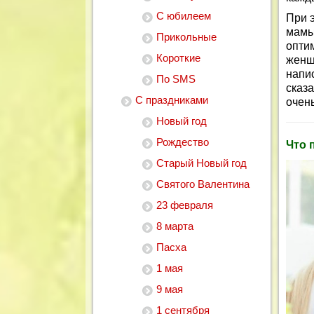
С юбилеем
При 
мамы
Прикольные
опти
Короткие
женщ
напи
По SMS
сказа
С праздниками
очень
Новый год
Рождество
Что 
Старый Новый год
Святого Валентина
23 февраля
8 марта
Пасха
1 мая
9 мая
1 сентября