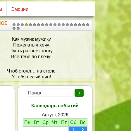
ы
Эмоции
НОЕ
1
2
3
4
5
6
7
8
9
10
11
12
13
14
15
16
17
18
19
20
21
Как мужик мужику
Пожелать я хочу,
Пусть развеет тоску,
Все тебе по плечу!
Чтоб стоял… на столе
У тебя целый пир!
Чтобы все, что хотел,
В жизни ты получил!
Календарь событий
Август, 2026
Пн
Вт
Ср
Чт
Пт
Сб
Вс
1
2