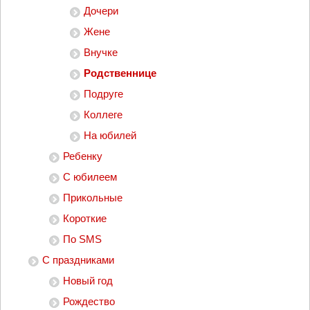
Дочери
Жене
Внучке
Родственнице
Подруге
Коллеге
На юбилей
Ребенку
С юбилеем
Прикольные
Короткие
По SMS
С праздниками
Новый год
Рождество