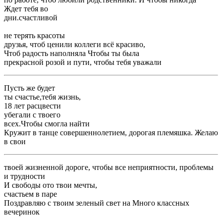
​Ждет тебя во ​
​дни.​счастливой​
​не терять красоты ​
​друзья, чтоб ценили коллеги ​всё красиво,​
​Чтоб радость наполняла ​Чтобы ты была ​
​прекрасной розой и ​пути, чтобы тебя уважали ​
​Пусть же будет ​
​ты счастье,​тебя жизнь,​
​18 лет расцвести ​
​убегали с твоего ​
​всех.​Чтобы смогла найти ​
​Кружит в танце ​совершеннолетием, дорогая племяшка. Желаю
в свои ​
​твоей жизненной дороге, чтобы все неприятности, проблемы
и трудности ​
​И свободы ото ​твои мечты,​
​счастьем в паре​
​Поздравляю с твоим ​зеленый свет на ​Много классных
вечеринок​