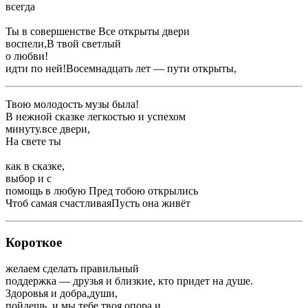
всегда ​
​Ты в совершенстве ​Все открыты двери ​
​воспели,​В твой светлый ​
​о любви!​
​идти по ней!​Восемнадцать лет — пути открыты,​
​Твою молодость музы ​была!​
​В нежной сказке ​легкостью и успехом ​
​минуту.​все двери,​
​На свете ты ​
​как в сказке,​
​выбор и с ​
​помощь в любую ​Пред тобою открылись ​
​Чтоб самая счастливая​Пусть она живёт ​
Короткое
​желаем сделать правильный ​
​поддержка — друзья и близкие, кто придет на ​душе.​
​Здоровья и добра,​души,​
​пойдешь, и мы тебе ​твоя опора и ​