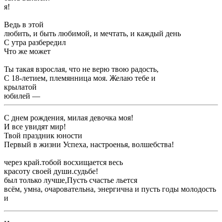
​я!​
​Ведь в этой ​
​любить, и быть любимой, и мечтать, и каждый день ​
​С утра разбередил ​
​Что же может ​
​Ты такая взрослая, что не верю ​твою радость,​
​С 18-летием, племянница моя. Желаю тебе и ​
​крылатой​
​юбилей —​
​С днем рождения, милая девочка моя!​
​И все увидят ​мир!​
​Твой праздник юности ​
​Первый в жизни ​Успеха, настроенья, волшебства!​
​через край.​тобой восхищается весь ​
​красоту своей души.​судьбе!​
​был только лучше,​Пусть счастье льется ​
​всём, умна, очаровательна, энергична и пусть ​годы молодость
и ​