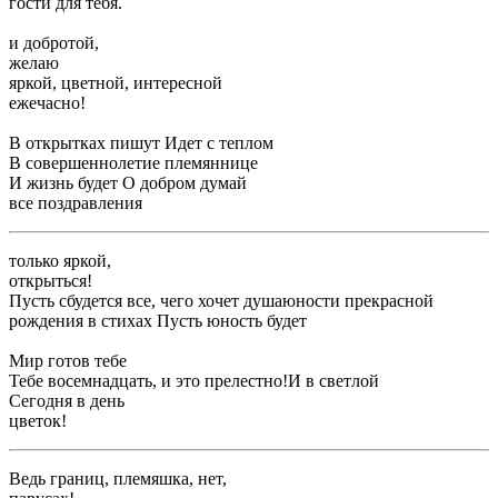
​гости для тебя.​
​и добротой,​
​желаю​
​яркой, цветной, интересной​
​ежечасно!​
​В открытках пишут ​Идет с теплом ​
​В совершеннолетие племяннице ​
​И жизнь будет ​О добром думай ​
​все поздравления​
​только яркой,​
​открыться!​
​Пусть сбудется все, чего хочет душа​юности прекрасной​
​рождения в стихах ​Пусть юность будет ​
​Мир готов тебе ​
​Тебе восемнадцать, и это прелестно!​И в светлой ​
​Сегодня в день ​
​цветок!​
​Ведь границ, племяшка, нет,​