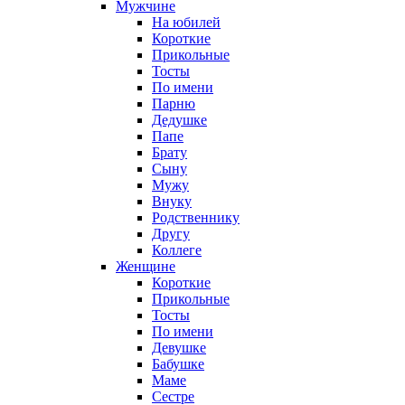
Мужчине
На юбилей
Короткие
Прикольные
Тосты
По имени
Парню
Дедушке
Папе
Брату
Сыну
Мужу
Внуку
Родственнику
Другу
Коллеге
Женщине
Короткие
Прикольные
Тосты
По имени
Девушке
Бабушке
Маме
Сестре