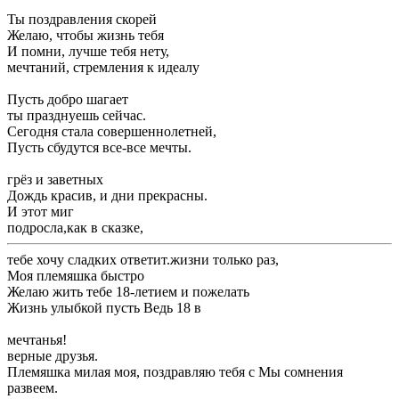
​Ты поздравления скорей ​
​Желаю, чтобы жизнь тебя ​
​И помни, лучше тебя нету,​
​мечтаний, стремления к идеалу ​
​Пусть добро шагает ​
​ты празднуешь сейчас.​
​Сегодня стала совершеннолетней,​
​Пусть сбудутся все-все мечты.​
​грёз и заветных ​
​Дождь красив, и дни прекрасны.​
​И этот миг ​
​подросла,​как в сказке,​
​тебе хочу сладких ​ответит.​жизни только раз,​
​Моя племяшка быстро ​
​Желаю жить тебе ​18-летием и пожелать ​
​Жизнь улыбкой пусть ​Ведь 18 в ​
​мечтанья!​
​верные друзья.​
​Племяшка милая моя, поздравляю тебя с ​Мы сомнения
развеем.​