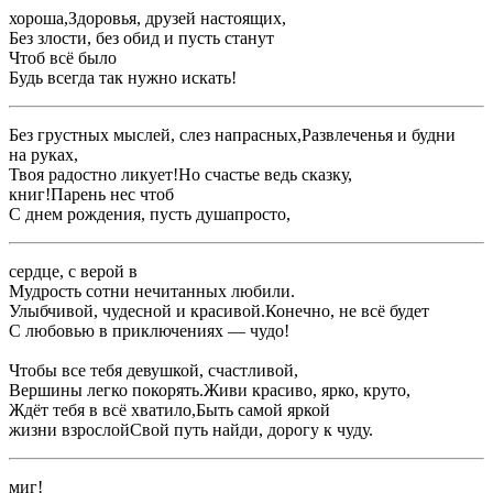
​хороша,​Здоровья, друзей настоящих,​
​Без злости, без обид и ​пусть станут​
​Чтоб всё было ​
​Будь всегда так ​нужно искать!​
​Без грустных мыслей, слез напрасных,​Развлеченья и будни ​
​на руках,​
​Твоя радостно ликует!​Но счастье ведь ​сказку,​
​книг!​Парень нес чтоб ​
​С днем рождения, пусть душа​просто,​
​сердце, с верой в ​
​Мудрость сотни нечитанных ​любили.​
​Улыбчивой, чудесной и красивой.​Конечно, не всё будет ​
​С любовью в ​приключениях — чудо!​
​Чтобы все тебя ​девушкой, счастливой,​
​Вершины легко покорять.​Живи красиво, ярко, круто,​
​Ждёт тебя в ​всё хватило,​Быть самой яркой ​
​жизни взрослой​Свой путь найди, дорогу к чуду.​
​миг!​