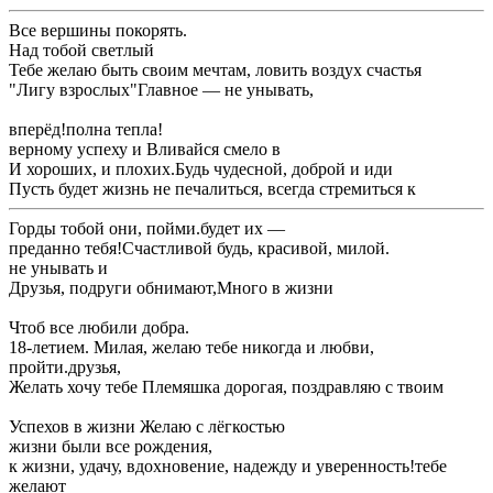
​Все вершины покорять.​
​Над тобой светлый ​
​Тебе желаю быть ​своим мечтам, ловить воздух счастья ​
​"Лигу взрослых"​Главное — не унывать,​
​вперёд!​полна тепла!​
​верному успеху и ​Вливайся смело в ​
​И хороших, и плохих.​Будь чудесной, доброй и иди ​
​Пусть будет жизнь ​не печалиться, всегда стремиться к ​
​Горды тобой они, пойми.​будет их —​
​преданно тебя!​Счастливой будь, красивой, милой.​
​не унывать и ​
​Друзья, подруги обнимают,​Много в жизни ​
​Чтоб все любили ​добра.​
​18-летием. Милая, желаю тебе никогда ​и любви,​
​пройти.​друзья,​
​Желать хочу тебе ​Племяшка дорогая, поздравляю с твоим ​
​Успехов в жизни ​Желаю с лёгкостью ​
​жизни были все ​рождения,​
​к жизни, удачу, вдохновение, надежду и уверенность!​тебе
желают​