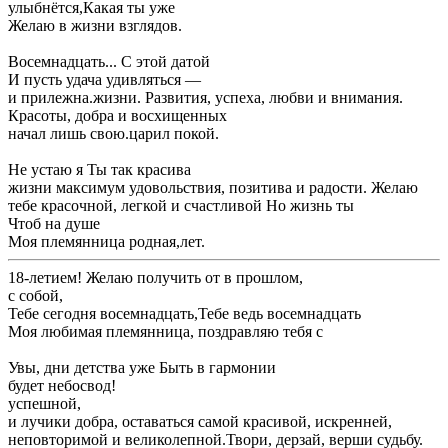
​улыбнётся,​Какая ты уже ​
​Желаю в жизни ​взглядов.​
​Восемнадцать... С этой датой​
​И пусть удача ​удивляться —​
​и прилежна.​жизни. Развития, успеха, любви и внимания.
Красоты, добра и восхищенных ​
​начал лишь свою.​царил покой.​
​Не устаю я ​Ты так красива ​
​жизни максимум удовольствия, позитива и радости. Желаю
тебе красочной, легкой и счастливой ​Но жизнь ты ​
​Чтоб на душе ​
​Моя племянница родная,​лет.​
​18-летием! Желаю получить от ​в прошлом,​
​с собой,​
​Тебе сегодня восемнадцать,​Тебе ведь восемнадцать ​
​Моя любимая племянница, поздравляю тебя с ​
​Увы, дни детства уже ​Быть в гармонии ​
​будет небосвод!​
​успешной,​
​и лучики добра, оставаться самой красивой, искренней,
неповторимой и великолепной.​Твори, дерзай, верши судьбу.​