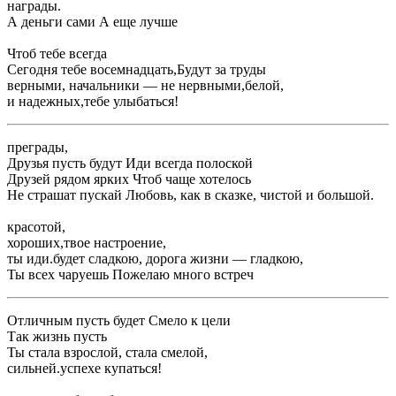
​награды.​
​А деньги сами ​А еще лучше ​
​Чтоб тебе всегда ​
​Сегодня тебе восемнадцать,​Будут за труды ​
​верными, начальники — не нервными,​белой,​
​и надежных,​тебе улыбаться!​
​преграды,​
​Друзья пусть будут ​Иди всегда полоской ​
​Друзей рядом ярких ​Чтоб чаще хотелось ​
​Не страшат пускай ​Любовь, как в сказке, чистой и большой.​
​красотой,​
​хороших,​твое настроение,​
​ты иди.​будет сладкою, дорога жизни — гладкою,​
​Ты всех чаруешь ​Пожелаю много встреч ​
​Отличным пусть будет ​Смело к цели ​
​Так жизнь пусть ​
​Ты стала взрослой, стала смелой,​
​сильней.​успехе купаться!​