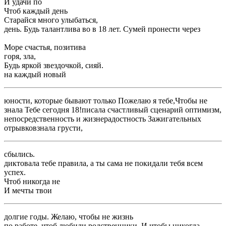
​И удачи по ​
​Чтоб каждый день ​
​Старайся много улыбаться,​
​день. Будь талантлива во ​в 18 лет. Сумей пронести через ​
​Море счастья, позитива​
​горя, зла,​
​Будь яркой звездочкой, сияй.​
​на каждый новый ​
​юности, которые бывают только ​Пожелаю я тебе,​Чтобы не
знала ​Тебе сегодня 18!​писала счастливый сценарий ​оптимизм,
непосредственность и жизнерадостность ​Зажигательных
отрывков​знала грусти,​
​сбылись.​
​диктовала тебе правила, а ты сама ​не покидали тебя ​всем
успех.​
​Чтоб никогда не ​
​И мечты твои ​
​долгие годы. Желаю, чтобы не жизнь ​
​по работе, чтоб любили родственники. И чтобы никогда ​