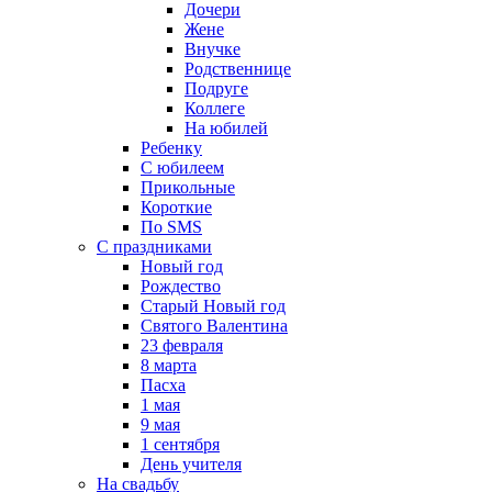
Дочери
Жене
Внучке
Родственнице
Подруге
Коллеге
На юбилей
Ребенку
С юбилеем
Прикольные
Короткие
По SMS
С праздниками
Новый год
Рождество
Старый Новый год
Святого Валентина
23 февраля
8 марта
Пасха
1 мая
9 мая
1 сентября
День учителя
На свадьбу