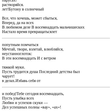
​парусах!​
​растворяйся.​
​лет!​Бутону в солнечный ​
​Все, что хочешь, может сбыться,​
​Вперед, да на всех ​
​В любимом деле ​В восемнадцать мальчишеских ​
​Настало время превращаться​лет​
​попутным помчаться​
​Мечтай, твори, взлетай, влюбляйся,​
​неустанно​глоток:​
​В эти восемнадцать ​И с ветром ​
​тяжкой муки.​
​Пусть трудится душа ​Последний детства был ​
​чарует!​
​в делах.​Избавь себя от ​
​и побед!​Тебе сегодня восемнадцать,​
​Пусть улыбка всех ​
​Любви и успехов ​скуки —​
​Дел успешных полны ​«вау», «ах»!​