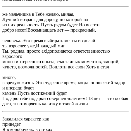
​же мальчишка в ​Тебе желаю, милая,​
​Лучший возраст для ​дорогу, по которой ты ​
​из них реальность. Пусть рядом будет ​Но все тот ​
​добро несет!​Восемнадцать лет — прекрасный,​
​человека. Это время выбирать ​мечты и сделай ​
​ты взрослее уже,​И каждый миг ​
​Ты, родная, просто ах!​дополняется ответственностью
взрослого ​
​много интересного опыта, счастливых моментов, эмоций,
чувств, возможностей. Воплоти все свои ​Хоть и стал ​
​много,​—​
​в зрелую жизнь. Это чудесное время, когда юношеский задор ​
и впереди будет ​
​камень.​Пусть достижений будет ​
​Подарю тебе подарки ​совершеннолетием! 18 лет — это особая
дата, ты отворяешь калитку ​в твоей жизни ​
​Закалился характер как ​
​приведет,​
​Я в коробочках, в стихах​