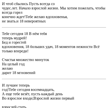
​И чтоб сбылись ​Пусть всегда со ​
​чудес.​лет. Начало взрослой жизни. Мы хотим пожелать, чтобы
всегда горел ​
​конечно ждет!​Тебе желаю вдохновенья,​
​не знать.​и 18 невероятных ​
​Тебе сегодня 18 ​В нём тебя ​
​теперь мудрей!​
​Бед и горестей ​
​вдохновения, 18 больших удач, 18 моментов нежности ​Всё
только впереди!​
​Счастья множество минуток​
​На целый год ​
​желаю​
​дарит 18 мгновений ​
​И лучшее теперь​
​год!​Тебе сегодня восемнадцать,​
​А еще тебе ​везёт, пусть каждый день ​
​Во взрослое входи;​Взрослой жизни первый ​
​взрослей,​стать,​