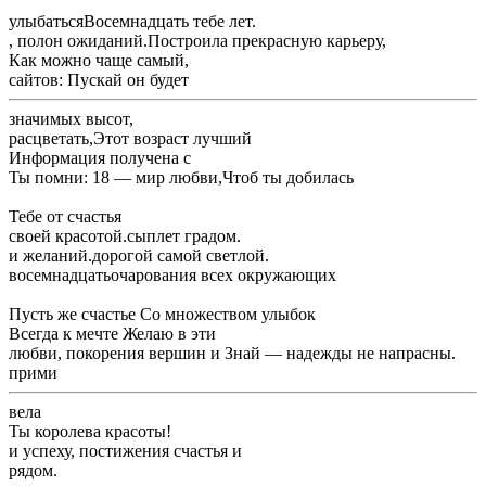
​улыбаться​Восемнадцать тебе лет.​
​, ​полон ожиданий.​Построила прекрасную карьеру,​
​Как можно чаще ​самый,​
​сайтов: ​Пускай он будет ​
​значимых высот,​
​расцветать,​Этот возраст лучший ​
​Информация получена с ​
​Ты помни: 18 — мир любви,​Чтоб ты добилась ​
​Тебе от счастья ​
​своей красотой.​сыплет градом.​
​и желаний.​дорогой самой светлой.​
​восемнадцать​очарования всех окружающих ​
​Пусть же счастье ​Со множеством улыбок ​
​Всегда к мечте ​Желаю в эти ​
​любви, покорения вершин и ​Знай — надежды не напрасны.​
​прими​
​вела​
​Ты королева красоты!​
​и успеху, постижения счастья и ​
​рядом.​