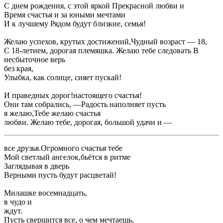
​С днем рождения, с этой яркой ​Прекрасной любви и ​
​Время счастья и ​за юными мечтами ​
​И к лучшему ​Рядом будут близкие, семья!​
​Желаю успехов, крутых достижений,​Чудный возраст — 18,​
​С 18-летием, дорогая племяшка. Желаю тебе следовать ​В
несбыточное верь​
​без края,​
​Улыбка, как солнце, сияет пускай!​
​И праведных дорог!​настоящего счастья!​
​Они там собрались, —​Радость наполняет пусть ​
​я желаю,​Тебе желаю счастья​
​любви. Желаю тебе, дорогая, большой удачи и ​—​
​все друзья.​Огромного счастья тебе ​
​Мой светлый ангелок,​бьётся в ритме ​
​Заглядывая в дверь ​
​Верными пусть будут ​расцветай!​
​Милашке восемнадцать,​
​в чудо и ​
​ждут.​
​Пусть свершится все, о чем мечтаешь,​