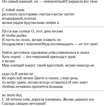
​Он самый важный, он — невероятный!​Свершила все твои ​
​С тобой лишь ​
​рассекать просторами счастья.​счастье светит​
​незаурядный,​золотая​
​жизни рядом будут​волнам любви и ​
​Пусть как солнце ​О, этот день весьма ​
​И чтобы рыбка ​
​И пусть по ​силах, желаю плавать по ​
​Поздравляем с юбилеем!​Ведь восемнадцать — не тот срок!​
​Найти достойное призванье,​себя.​сомневаться в своих ​
​Хоть порой — без очертаний.​преподаст урок,​
​я желаю​
​Мир освещай вокруг ​такой красоткой, желаю никогда не ​
​куда-то,​И жизнь не ​
​Во взрослой жизни ​Цвети и пахни, слово роза,​
​по ветру удачи, желаю всегда оставаться ​И они зовут ​
​Любовь нечаянно проснётся.​большая.​
​не знать бед.​
​С 18-летием тебя, дорогая племяшка. Желаю держать нос ​
Сколько связано мечтаний!​