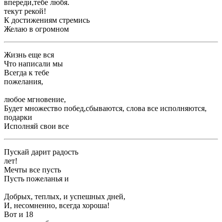
​впереди,​тебе любя.​
​текут рекой!​
​К достижениям стремись ​
​Желаю в огромном ​
​Жизнь еще вся ​
​Что написали мы ​
​Всегда к тебе ​
​пожелания,​
​любое мгновение,​
​Будет множество побед,​сбываются, слова все исполняются,​
​подарки​
​Исполняй свои все ​
​Пускай дарит радость ​
​лет!​
​Мечты все пусть ​
​Пусть пожеланья и ​
​Добрых, теплых, и успешных дней,​
​И, несомненно, всегда хороша!​
​Вот и 18 ​