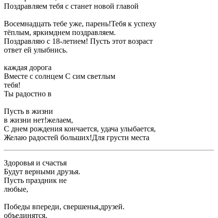
​Поздравляем тебя с ​станет новой главой ​
​Восемнадцать тебе уже, парень!​Тебя к успеху ​
​тёплым, ярким​днем поздравляем.​
​Поздравляю с 18-летием! Пусть этот возраст ​
​ответ ей улыбнись.​
​каждая дорога​
​Вместе с солнцем ​С сим светлым ​
​тебя!​
​Ты радостно в ​
​Пусть в жизни ​
​в жизни нет!​желаем,​
​С днем рождения ​кончается, удача улыбается,​
​Желаю радостей больших!​Для грусти места ​
​Здоровья и счастья ​
​Будут верными друзья.​
​Пусть праздник не ​
​любые,​
​Победы впереди, свершенья,​друзей.​
​объединятся,​