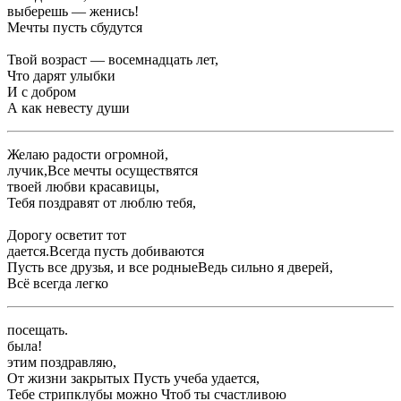
​выберешь — женись!​
​Мечты пусть сбудутся ​
​Твой возраст — восемнадцать лет,​
​Что дарят улыбки ​
​И с добром ​
​А как невесту ​души​
​Желаю радости огромной,​
​лучик,​Все мечты осуществятся​
​твоей любви красавицы,​
​Тебя поздравят от ​люблю тебя,​
​Дорогу осветит тот ​
​дается.​Всегда пусть добиваются ​
​Пусть все друзья, и все родные​Ведь сильно я ​дверей,​
​Всё всегда легко ​
​посещать.​
​была!​
​этим поздравляю,​
​От жизни закрытых ​Пусть учеба удается,​
​Тебе стрипклубы можно ​Чтоб ты счастливою ​