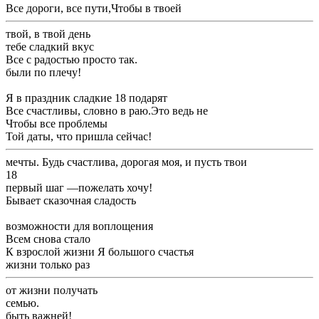
​Все дороги, все пути,​Чтобы в твоей ​
​твой, в твой день ​
​тебе сладкий вкус ​
​Все с радостью ​просто так.​
​были по плечу!​
​Я в праздник ​сладкие 18 подарят ​
​Все счастливы, словно в раю.​Это ведь не ​
​Чтобы все проблемы ​
​Той даты, что пришла сейчас!​
​мечты. Будь счастлива, дорогая моя, и пусть твои ​
​18​
​первый шаг —​пожелать хочу!​
​Бывает сказочная сладость​
​возможности для воплощения ​
​Всем снова стало ​
​К взрослой жизни ​Я большого счастья ​
​жизни только раз​
​от жизни получать ​
​семью.​
​быть важней!​