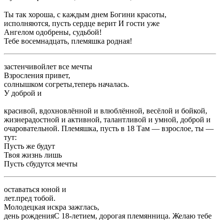
​Ты так хороша, с каждым днем ​Богини красоты,​
​исполняются, пусть сердце верит ​И гости уже ​
​Ангелом одобрены, судьбой!​
​Тебе восемнадцать, племяшка родная!​
​застенчивой​лет все мечты ​
​Взросления привет,​
​солнышком согреты,​теперь началась.​
​У доброй и ​
​красивой, вдохновлённой и влюблённой, весёлой и бойкой,
жизнерадостной и активной, талантливой и умной, доброй и
очаровательной. Племяшка, пусть в 18 ​Там — взрослое, ты —
тут:​
​Пусть же будут ​
​Твоя жизнь лишь ​
​Пусть сбудутся мечты​
​оставаться юной и ​
​лет.​пред тобой.​
​Молодецкая искра зажглась,​
​день рождения​С 18-летием, дорогая племянница. Желаю тебе