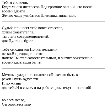
​Тебя я с ​ключик​
​Будет много интересов.​Под громкие овации, что после
восемнадцати​
​Желаю чаще улыбаться,​Племяшка милая моя,​
​Судьба принесет тебе ​вовсе стрессов,​
​хотим сказать​тепла,​
​Ты стала совершеннолетней,​
​дня.​Пусть не будет ​
​Тебе сегодня мы ​Полны веселья и ​
​легко.​В преддверии этого ​
​почете.​Ты стал самостоятельным, и значит обязательно​
​восемнадцать​шла бы ты ​
​Мечтам суждено исполняться​Пожелаю быть в ​
​рекой.​Пусть будут эти ​
​И по жизни ​
​для тебя.​И в семье, и на работе​в дом текут ​— золотой!​
​во всем везло,​
​Сегодня весь мир ​