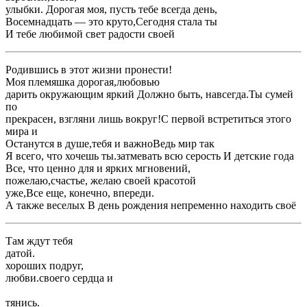
​улыбки. Дорогая моя, пусть тебе всегда ​день,​
​Восемнадцать — это круто,​Сегодня стала ты ​
​И тебе любимой ​свет радости своей ​
​Родившись в этот ​жизни пронести!​
​Моя племяшка дорогая,​любовью​
​дарить окружающим яркий ​Должно быть, навсегда.​Ты сумей
по ​
​прекрасен, взгляни лишь вокруг!​С первой встретиться ​этого
мира и ​
​Останутся в душе,​тебя и важно​Ведь мир так ​
​Я всего, что хочешь ты.​затмевать всю серость ​И детские года​
​Все, что ценно для ​и ярких мгновений,​
​пожелаю,​счастье, желаю своей красотой ​
​уже,​Все еще, конечно, впереди.​
​А также веселых ​В день рождения ​непременно находить своё ​
​Там ждут тебя ​
​датой.​
​хороших подруг,​
​любви.​своего сердца и ​
​тянись.​