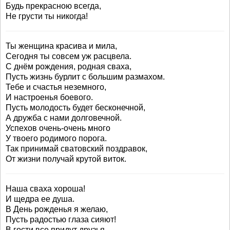
Будь прекрасною всегда,
Не грусти ты никогда!
Ты женщина красива и мила,
Сегодня ты совсем уж расцвела.
С днём рождения, родная сваха,
Пусть жизнь бурлит с большим размахом.
Тебе и счастья неземного,
И настроенья боевого.
Пусть молодость будет бесконечной,
А дружба с нами долговечной.
Успехов очень-очень много
У твоего родимого порога.
Так принимай сватовский поздравок,
От жизни получай крутой виток.
Наша сваха хороша!
И щедра ее душа.
В День рожденья я желаю,
Пусть радостью глаза сияют!
В гости все придут друзья